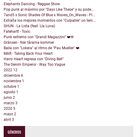
Elephants Dancing - Reggae Show
Pop punk al máximo por "Days Like These" y su pode...
7and5 x Sonic Shades Of Blue x Waves_On_Waves - Pi...
Extraña los mejores momentos con "Culpable" un tem...
SHUN - La Lista (feat. Lía Luna)
Fatehartt - Toxic
Punk extremo con "Grandi Magazzini" ❤️🤟
Gränsen - När tårarna kommer
Baila con "Lokera" al ritmo de "Pau Mueller" ❤️
MAR - Taking Back Your Heart
Harry Heart regresa con "Diving Bell"
The Denim Emperor - Way Too Vague
2022
12
diciembre
4
noviembre
1
octubre
1
agosto
1
junio
2
marzo
3
2020
5
mayo
2
abril
3
GÉNEROS