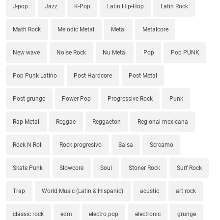
J-pop
Jazz
K-Pop
Latin Hip-Hop
Latin Rock
Math Rock
Melodic Metal
Metal
Metalcore
New wave
Noise Rock
Nu Metal
Pop
Pop PUNK
Pop Punk Latino
Post-Hardcore
Post-Metal
Post-grunge
Power Pop
Progressive Rock
Punk
Rap Metal
Reggae
Reggaeton
Regional mexicana
Rock N Roll
Rock progresivo
Salsa
Screamo
Skate Punk
Slowcore
Soul
Stoner Rock
Surf Rock
Trap
World Music (Latin & Hispanic)
acustic
art rock
classic rock
edm
electro pop
electronic
grunge