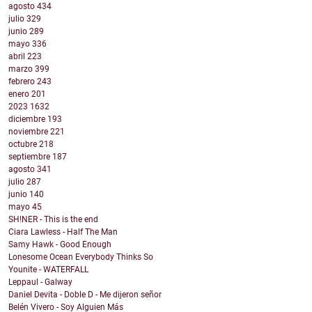
agosto
434
julio
329
junio
289
mayo
336
abril
223
marzo
399
febrero
243
enero
201
2023
1632
diciembre
193
noviembre
221
octubre
218
septiembre
187
agosto
341
julio
287
junio
140
mayo
45
SH!NER - This is the end
Ciara Lawless - Half The Man
Samy Hawk - Good Enough
Lonesome Ocean Everybody Thinks So
Younite - WATERFALL
Leppaul - Galway
Daniel Devita - Doble D - Me dijeron señor
Belén Vivero - Soy Alguien Más