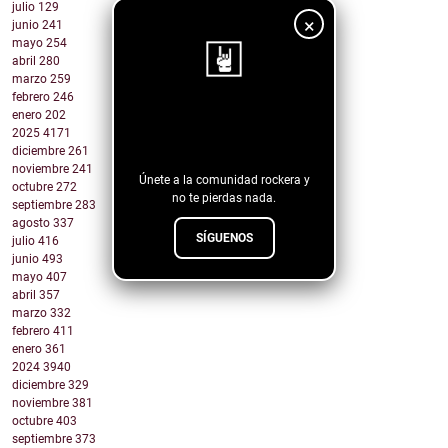
julio
129
×
junio
241
mayo
254
abril
280
marzo
259
febrero
246
enero
202
¡Sigue nuestro
2025
4171
blog!
diciembre
261
noviembre
241
Únete a la comunidad rockera y
octubre
272
no te pierdas nada.
septiembre
283
agosto
337
SÍGUENOS
julio
416
junio
493
mayo
407
abril
357
marzo
332
febrero
411
enero
361
2024
3940
diciembre
329
noviembre
381
octubre
403
septiembre
373