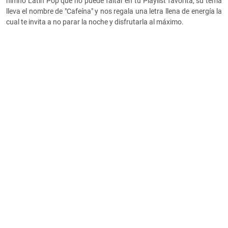
himno Latin Pop que no puede faltar en tu Playlist favorita, su tema
lleva el nombre de "Cafeína" y nos regala una letra llena de energía la
cual te invita a no parar la noche y disfrutarla al máximo.