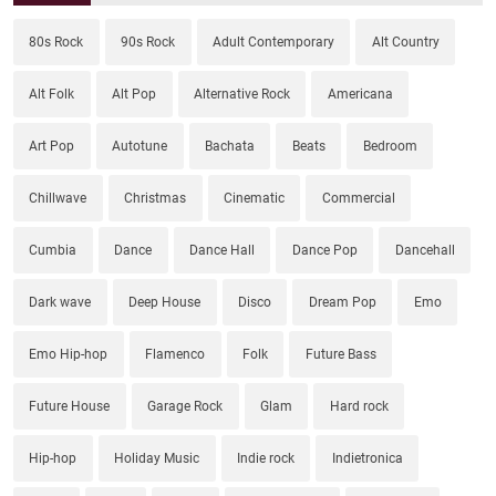
80s Rock
90s Rock
Adult Contemporary
Alt Country
Alt Folk
Alt Pop
Alternative Rock
Americana
Art Pop
Autotune
Bachata
Beats
Bedroom
Chillwave
Christmas
Cinematic
Commercial
Cumbia
Dance
Dance Hall
Dance Pop
Dancehall
Dark wave
Deep House
Disco
Dream Pop
Emo
Emo Hip-hop
Flamenco
Folk
Future Bass
Future House
Garage Rock
Glam
Hard rock
Hip-hop
Holiday Music
Indie rock
Indietronica