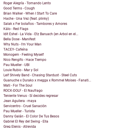
Roger Alegría - Tomando Lento
Good Terms - Cough
Brian Walker - When I Start To Care
Hache - Una Vez (feat. plinky)
Salak x Fer bolaños - Tambores y Amores
Kálo - Red Flags
Idit Eshel - La Vida - Etz Baruach (en Arbol en el...
Bella Dose - Manifest
Why Nuts - I'm Your Man
TACEY- Cafeína
Monogem - Feeling Myself
Nico Rengifo - Hace Tiempo
Pau Mueller - UBI
Louie Rubio - Mar y Sol
Leif Shively Band - Chasing Stardust - Steel Cuts
Guanuche x Durako x megga x Rommel Moises - Fanati...
Mati - For The Soul
ROCK-DOLF - El Naufrago
Teniente Venus - Sí decides regresar
Jean Aguilera - maya
Servicentro - Cruel Sanación
Pau Mueller - Turista
Danny Galán - El Color De Tus Besos
Gabriel El Rey del Swing - Ella
Greg Elenis - Atrevida