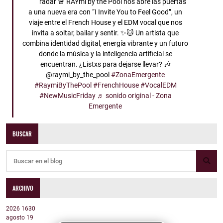
radar 🚨 RAYmi by the Pool nos abre las puertas
a una nueva era con “I Invite You to Feel Good”, un
viaje entre el French House y el EDM vocal que nos
invita a soltar, bailar y sentir. ✨🐱 Un artista que
combina identidad digital, energía vibrante y un futuro
donde la música y la inteligencia artificial se
encuentran. ¿Listxs para dejarse llevar? 🎶
@raymi_by_the_pool
#ZonaEmergente
#RaymiByThePool
#FrenchHouse
#VocalEDM
#NewMusicFriday
♬ sonido original - Zona
Emergente
BUSCAR
ARCHIVO
2026
1630
agosto
19