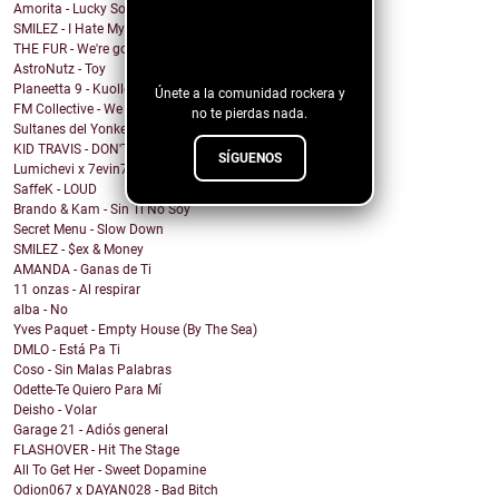
Amorita - Lucky Solita
¡Sigue nuestro
SMILEZ - I Hate My Ex
THE FUR - We're going under
blog!
AstroNutz - Toy
Planeetta 9 - Kuolleet vain muistaa
Únete a la comunidad rockera y
FM Collective - We Can Roll
no te pierdas nada.
Sultanes del Yonke - Pasa El Tiempo
KID TRAVIS - DON'T WANNA WAKE
SÍGUENOS
Lumichevi x 7evin7ins x Clever - Miss You More
SaffeK - LOUD
Brando & Kam - Sin Ti No Soy
Secret Menu - Slow Down
SMILEZ - $ex & Money
AMANDA - Ganas de Ti
11 onzas - Al respirar
alba - No
Yves Paquet - Empty House (By The Sea)
DMLO - Está Pa Ti
Coso - Sin Malas Palabras
Odette-Te Quiero Para Mí
Deisho - Volar
Garage 21 - Adiós general
FLASHOVER - Hit The Stage
All To Get Her - Sweet Dopamine
Odion067 x DAYAN028 - Bad Bitch