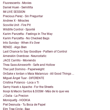
Fluorescents - Movies
Daniel Huen - Semillita
IM LIVE SESSION
Precious Perez - Sin Preguntar
Andrew X - Miracles
Scoville Unit - Fire Pit
Wildlife Control - Sponté
Karim Panzetta - Feelings In The Way
Karim Panzetta - No Checked Bags
Into Sunday - When it's Over
RENEE - Algo Bien
Last Chance to Say Goodbye - Pattern of Control
Amerakin Overdose - Neurostatic
JACE Carrillo - Moviendo
Thea Sass-Ainsworth - Safe and Hollow
The Last Domino - Paperweight
OnSake x Iordan x Maia Malancus - All Good Things ...
Miguel Ángel Tuar - DIFERENTE
Cristina Polanco - Loca x Ti
Samy Hawk x Apache - For the Streets
Iloopi & Macro Santos & DOSM - Más de lo que ves
J Dalia - La Precion
Moniquefg - HOOKIA
Piel Desnuda - Tu Boca de Papel
Elm Tree Circle - Bae