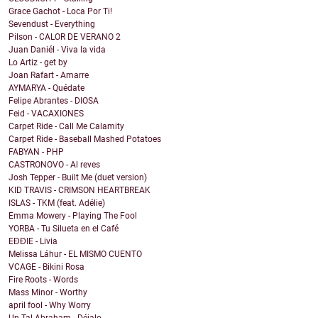
Grace Gachot - Loca Por Ti!
Sevendust - Everything
Pilson - CALOR DE VERANO 2
Juan Daniél - Viva la vida
Lo Artiz - get by
Joan Rafart - Amarre
AYMARYA - Quédate
Felipe Abrantes - DIOSA
Feid - VACAXIONES
Carpet Ride - Call Me Calamity
Carpet Ride - Baseball Mashed Potatoes
FABYAN - PHP
CASTRONOVO - Al reves
Josh Tepper - Built Me (duet version)
KID TRAVIS - CRIMSON HEARTBREAK
ISLAS - TKM (feat. Adélie)
Emma Mowery - Playing The Fool
YORBA - Tu Silueta en el Café
EĐĐIE - Livia
Melissa Láhur - EL MISMO CUENTO
VCAGE - Bikini Rosa
Fire Roots - Words
Mass Minor - Worthy
april fool - Why Worry