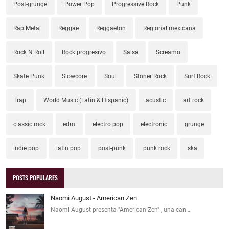
Post-grunge
Power Pop
Progressive Rock
Punk
Rap Metal
Reggae
Reggaeton
Regional mexicana
Rock N Roll
Rock progresivo
Salsa
Screamo
Skate Punk
Slowcore
Soul
Stoner Rock
Surf Rock
Trap
World Music (Latin & Hispanic)
acustic
art rock
classic rock
edm
electro pop
electronic
grunge
indie pop
latin pop
post-punk
punk rock
ska
POSTS POPULARES
Naomi August - American Zen
Naomi August presenta "American Zen" , una can…