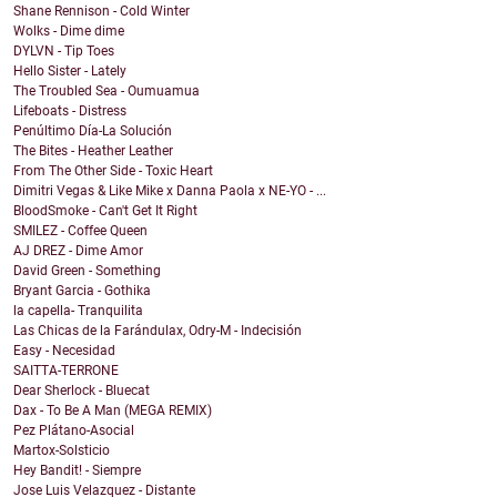
Shane Rennison - Cold Winter
Wolks - Dime dime
DYLVN - Tip Toes
Hello Sister - Lately
The Troubled Sea - Oumuamua
Lifeboats - Distress
Penúltimo Día-La Solución
The Bites - Heather Leather
From The Other Side - Toxic Heart
Dimitri Vegas & Like Mike x Danna Paola x NE-YO - ...
BloodSmoke - Can't Get It Right
SMILEZ - Coffee Queen
AJ DREZ - Dime Amor
David Green - Something
Bryant Garcia - Gothika
la capella- Tranquilita
Las Chicas de la Farándulax, Odry-M - Indecisión
Easy - Necesidad
SAITTA-TERRONE
Dear Sherlock - Bluecat
Dax - To Be A Man (MEGA REMIX)
Pez Plátano-Asocial
Martox-Solsticio
Hey Bandit! - Siempre
Jose Luis Velazquez - Distante