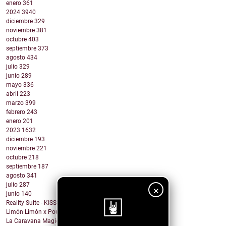
enero
361
2024
3940
diciembre
329
noviembre
381
octubre
403
septiembre
373
agosto
434
julio
329
junio
289
mayo
336
abril
223
marzo
399
febrero
243
enero
201
2023
1632
diciembre
193
noviembre
221
octubre
218
septiembre
187
agosto
341
julio
287
×
junio
140
Reality Suite - KISS THE RING
Limón Limón x Poulish Kid - CALL NOW BUY NOW
La Caravana Magica - Todo Se Paga en Esta Vida (fe...