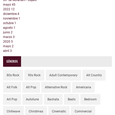
Un Tal Abraham - Déjalo
mayo
45
2022
12
diciembre
4
noviembre
1
octubre
1
agosto
1
junio
2
marzo
3
2020
5
mayo
2
abril
3
GÉNEROS
80s Rock
90s Rock
Adult Contemporary
Alt Country
Alt Folk
Alt Pop
Alternative Rock
Americana
Art Pop
Autotune
Bachata
Beats
Bedroom
Chillwave
Christmas
Cinematic
Commercial