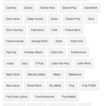
Cumbia
Dance
Dance Hall
Dance Pop
Dancehall
Dark wave
Deep House
Disco
Dream Pop
Emo
Emo Hip-hop
Flamenco
Folk
Future Bass
Future House
Garage Rock
Glam
Hard rock
Hip-hop
Holiday Music
Indie rock
Indietronica
J-pop
Jazz
K-Pop
Latin Hip-Hop
Latin Rock
Math Rock
Melodic Metal
Metal
Metalcore
New wave
Noise Rock
Nu Metal
Pop
Pop PUNK
Pop Punk Latino
Post-Hardcore
Post-Metal