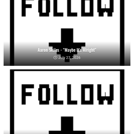
Aaron Skiles - "Maybe It's Alright"
July 27, 2026