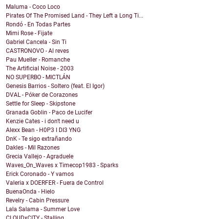
Maluma - Coco Loco
Pirates Of The Promised Land - They Left a Long Ti...
Rondó - En Todas Partes
Mimi Rose - Fijate
Gabriel Cancela - Sin Ti
CASTRONOVO - Al reves
Pau Mueller - Romanche
The Artificial Noise - 2003
NO SUPERBO - MICTLÁN
Genesis Barrios - Soltero (feat. El Igor)
DVAL - Póker de Corazones
Settle for Sleep - Skipstone
Granada Goblin - Paco de Lucifer
Kenzie Cates - i don't need u
Alexx Bean - H0P3 I DI3 YNG
DnK - Te sigo extrañando
Dakles - Mil Razones
Grecia Vallejo - Agraduele
Waves_On_Waves x Timecop1983 - Sparks
Erick Coronado - Y vamos
Valeria x DOERFER - Fuera de Control
BuenaOnda - Hielo
Revelry - Cabin Pressure
Lala Salama - Summer Love
CLOUDxCITY - Stalling