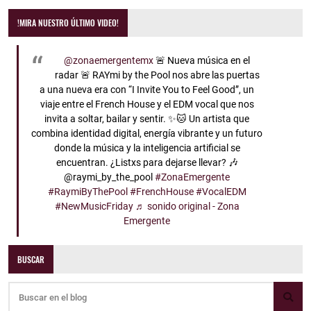
!MIRA NUESTRO ÚLTIMO VIDEO!
@zonaemergentemx
🚨 Nueva música en el
radar 🚨 RAYmi by the Pool nos abre las puertas
a una nueva era con “I Invite You to Feel Good”, un
viaje entre el French House y el EDM vocal que nos
invita a soltar, bailar y sentir. ✨🐱 Un artista que
combina identidad digital, energía vibrante y un futuro
donde la música y la inteligencia artificial se
encuentran. ¿Listxs para dejarse llevar? 🎶
@raymi_by_the_pool
#ZonaEmergente
#RaymiByThePool
#FrenchHouse
#VocalEDM
#NewMusicFriday
♬ sonido original - Zona
Emergente
BUSCAR