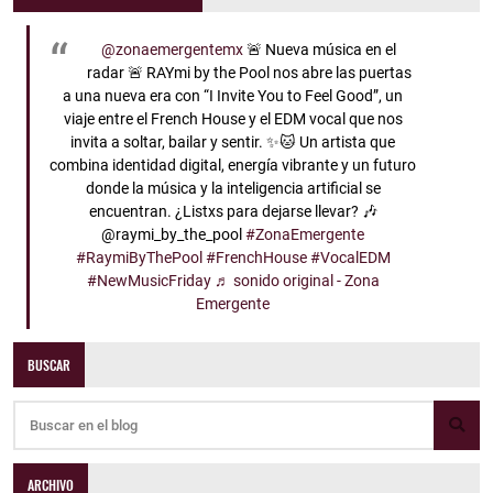
@zonaemergentemx
🚨 Nueva música en el
radar 🚨 RAYmi by the Pool nos abre las puertas
a una nueva era con “I Invite You to Feel Good”, un
viaje entre el French House y el EDM vocal que nos
invita a soltar, bailar y sentir. ✨🐱 Un artista que
combina identidad digital, energía vibrante y un futuro
donde la música y la inteligencia artificial se
encuentran. ¿Listxs para dejarse llevar? 🎶
@raymi_by_the_pool
#ZonaEmergente
#RaymiByThePool
#FrenchHouse
#VocalEDM
#NewMusicFriday
♬ sonido original - Zona
Emergente
BUSCAR
ARCHIVO