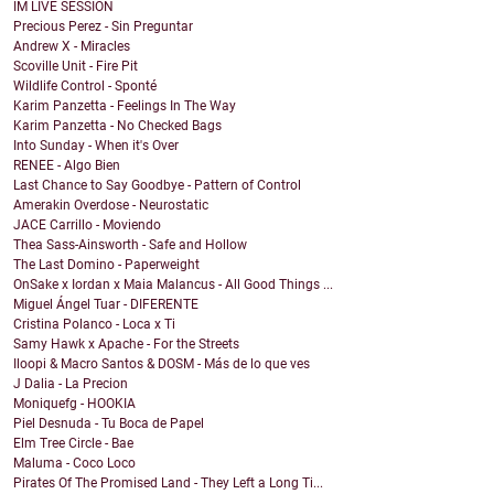
IM LIVE SESSION
Precious Perez - Sin Preguntar
Andrew X - Miracles
Scoville Unit - Fire Pit
Wildlife Control - Sponté
Karim Panzetta - Feelings In The Way
Karim Panzetta - No Checked Bags
Into Sunday - When it's Over
RENEE - Algo Bien
Last Chance to Say Goodbye - Pattern of Control
Amerakin Overdose - Neurostatic
JACE Carrillo - Moviendo
Thea Sass-Ainsworth - Safe and Hollow
The Last Domino - Paperweight
OnSake x Iordan x Maia Malancus - All Good Things ...
Miguel Ángel Tuar - DIFERENTE
Cristina Polanco - Loca x Ti
Samy Hawk x Apache - For the Streets
Iloopi & Macro Santos & DOSM - Más de lo que ves
J Dalia - La Precion
Moniquefg - HOOKIA
Piel Desnuda - Tu Boca de Papel
Elm Tree Circle - Bae
Maluma - Coco Loco
Pirates Of The Promised Land - They Left a Long Ti...