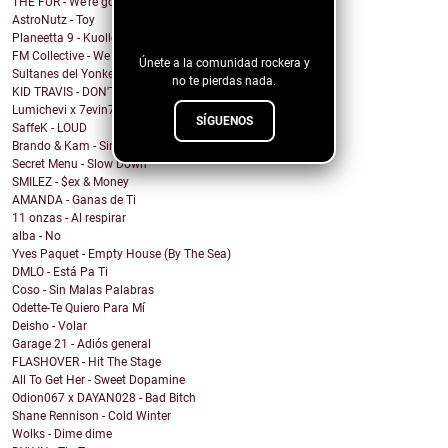
¡Sigue nuestro
THE FUR - We're going under
AstroNutz - Toy
blog!
Planeetta 9 - Kuolleet vain muistaa
FM Collective - We Can Roll
Únete a la comunidad rockera y
Sultanes del Yonke - Pasa El Tiempo
no te pierdas nada.
KID TRAVIS - DON'T WANNA WAKE
Lumichevi x 7evin7ins x Clever - Miss You More
SÍGUENOS
SaffeK - LOUD
Brando & Kam - Sin Ti No Soy
Secret Menu - Slow Down
SMILEZ - $ex & Money
AMANDA - Ganas de Ti
11 onzas - Al respirar
alba - No
Yves Paquet - Empty House (By The Sea)
DMLO - Está Pa Ti
Coso - Sin Malas Palabras
Odette-Te Quiero Para Mí
Deisho - Volar
Garage 21 - Adiós general
FLASHOVER - Hit The Stage
All To Get Her - Sweet Dopamine
Odion067 x DAYAN028 - Bad Bitch
Shane Rennison - Cold Winter
Wolks - Dime dime