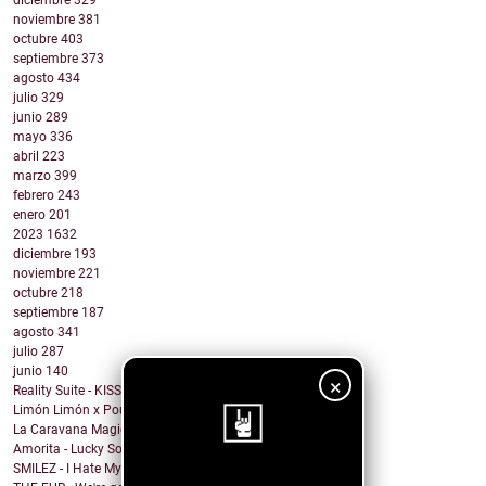
diciembre
329
noviembre
381
octubre
403
septiembre
373
agosto
434
julio
329
junio
289
mayo
336
abril
223
marzo
399
febrero
243
enero
201
2023
1632
diciembre
193
noviembre
221
octubre
218
septiembre
187
agosto
341
julio
287
junio
140
×
Reality Suite - KISS THE RING
Limón Limón x Poulish Kid - CALL NOW BUY NOW
La Caravana Magica - Todo Se Paga en Esta Vida (fe...
Amorita - Lucky Solita
SMILEZ - I Hate My Ex