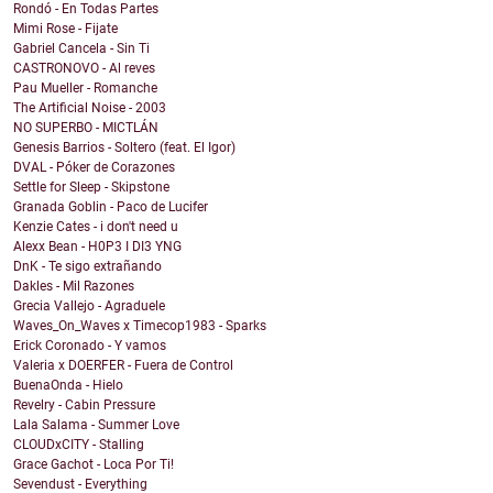
Rondó - En Todas Partes
Mimi Rose - Fijate
Gabriel Cancela - Sin Ti
CASTRONOVO - Al reves
Pau Mueller - Romanche
The Artificial Noise - 2003
NO SUPERBO - MICTLÁN
Genesis Barrios - Soltero (feat. El Igor)
DVAL - Póker de Corazones
Settle for Sleep - Skipstone
Granada Goblin - Paco de Lucifer
Kenzie Cates - i don't need u
Alexx Bean - H0P3 I DI3 YNG
DnK - Te sigo extrañando
Dakles - Mil Razones
Grecia Vallejo - Agraduele
Waves_On_Waves x Timecop1983 - Sparks
Erick Coronado - Y vamos
Valeria x DOERFER - Fuera de Control
BuenaOnda - Hielo
Revelry - Cabin Pressure
Lala Salama - Summer Love
CLOUDxCITY - Stalling
Grace Gachot - Loca Por Ti!
Sevendust - Everything