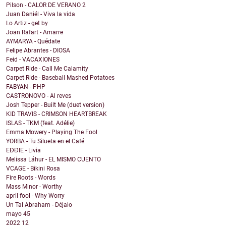
Pilson - CALOR DE VERANO 2
Juan Daniél - Viva la vida
Lo Artiz - get by
Joan Rafart - Amarre
AYMARYA - Quédate
Felipe Abrantes - DIOSA
Feid - VACAXIONES
Carpet Ride - Call Me Calamity
Carpet Ride - Baseball Mashed Potatoes
FABYAN - PHP
CASTRONOVO - Al reves
Josh Tepper - Built Me (duet version)
KID TRAVIS - CRIMSON HEARTBREAK
ISLAS - TKM (feat. Adélie)
Emma Mowery - Playing The Fool
YORBA - Tu Silueta en el Café
EĐĐIE - Livia
Melissa Láhur - EL MISMO CUENTO
VCAGE - Bikini Rosa
Fire Roots - Words
Mass Minor - Worthy
april fool - Why Worry
Un Tal Abraham - Déjalo
mayo
45
2022
12