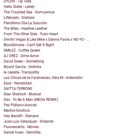
DYLVN - Tip Toes
Hello Sister - Lately
The Troubled Sea - Oumuamua
Lifeboats - Distress
Penúltimo Día-La Solución
The Bites - Heather Leather
From The Other Side - Toxic Heart
Dimitri Vegas & Like Mike x Danna Paola x NE-YO - ...
BloodSmoke - Can't Get It Right
SMILEZ - Coffee Queen
AJ DREZ - Dime Amor
David Green - Something
Bryant Garcia - Gothika
la capella- Tranquilita
Las Chicas de la Farándulax, Odry-M - Indecisión
Easy - Necesidad
SAITTA-TERRONE
Dear Sherlock - Bluecat
Dax - To Be A Man (MEGA REMIX)
Pez Plátano-Asocial
Martox-Solsticio
Hey Bandit! - Siempre
Jose Luis Velazquez - Distante
Fluorescents - Movies
Daniel Huen - Semillita