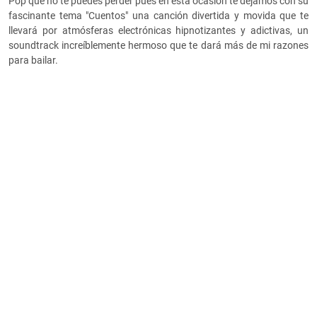
Pop que no te puedes perder pues en esta ocasión te dejamos con su
fascinante tema "Cuentos" una canción divertida y movida que te
llevará por atmósferas electrónicas hipnotizantes y adictivas, un
soundtrack increíblemente hermoso que te dará más de mi razones
para bailar.