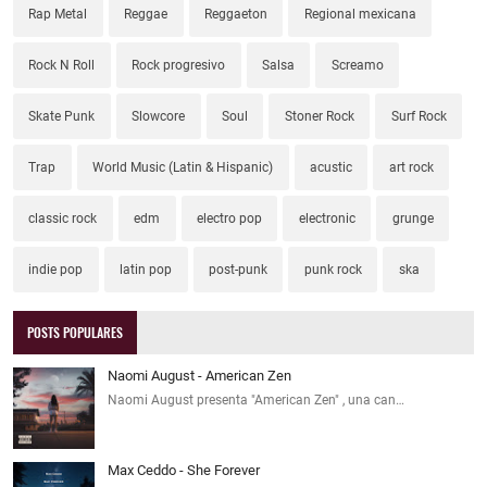
Rap Metal
Reggae
Reggaeton
Regional mexicana
Rock N Roll
Rock progresivo
Salsa
Screamo
Skate Punk
Slowcore
Soul
Stoner Rock
Surf Rock
Trap
World Music (Latin & Hispanic)
acustic
art rock
classic rock
edm
electro pop
electronic
grunge
indie pop
latin pop
post-punk
punk rock
ska
POSTS POPULARES
Naomi August - American Zen
Naomi August presenta "American Zen" , una can…
Max Ceddo - She Forever