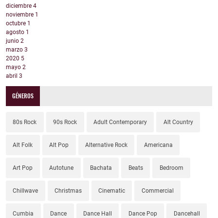
diciembre
4
noviembre
1
octubre
1
agosto
1
junio
2
marzo
3
2020
5
mayo
2
abril
3
GÉNEROS
80s Rock
90s Rock
Adult Contemporary
Alt Country
Alt Folk
Alt Pop
Alternative Rock
Americana
Art Pop
Autotune
Bachata
Beats
Bedroom
Chillwave
Christmas
Cinematic
Commercial
Cumbia
Dance
Dance Hall
Dance Pop
Dancehall