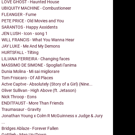
LOVE GHOST - Haunted House
UBIQUITY MACHINE - Combustioneer
FLEANGER - Fume
PETE PRICE - Old Movies and You
SARANTOS - Happy Axxidents
JEN LUSH - Icon - song 1
WILL FRANCIS - What You Wanna Hear
JAY LUKE - Me And My Demons
HURTSFALL - Tilting
LILIANA FERREIRA - Changing faces
MASSIMO DE SIMONE - Spogliati l'anima
Dunia Molina - Mi sai migliorare
Tom Frisicaro - Of All Places
Actve Captve - Absolutely (Story of a Girl) (Nine...
Oliver Sullivan - High Above (ft. Jetason)
Nick Throop - Eons
ENDITFAUST - More Than Friends
Traumasaur - Gravity
Jonathan Young x Colm R McGuinness x Judge & Jury
...
Bridges Ablaze - Forever Fallen
Gottlieb - Man Up/Down