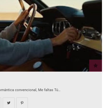
romántica convencional, Me faltas Tú…