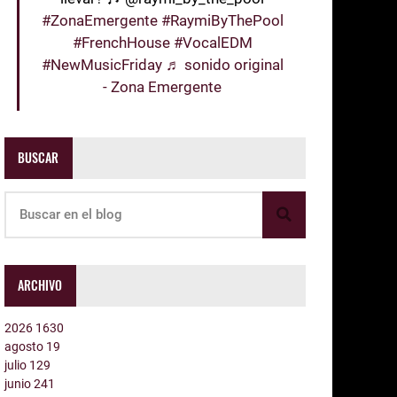
#ZonaEmergente
#RaymiByThePool
#FrenchHouse
#VocalEDM
#NewMusicFriday
♬ sonido original
- Zona Emergente
BUSCAR
ARCHIVO
2026
1630
agosto
19
julio
129
junio
241