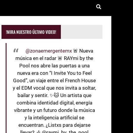
!MIRA NUESTRO ÚLTIMO VIDEO!
@zonaemergentemx
🚨 Nueva
música en el radar 🚨 RAYmi by the
Pool nos abre las puertas a una
nueva era con “I Invite You to Feel
Good”, un viaje entre el French House
y el EDM vocal que nos invita a soltar,
bailar y sentir. ✨🐱 Un artista que
combina identidad digital, energía
vibrante y un futuro donde la música
y la inteligencia artificial se
encuentran. ¿Listxs para dejarse
llevar? 🎶 @raymi_by_the_pool