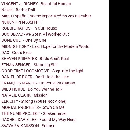
VINCENT J. RIGNEY - Beautiful Human
Nezen - Barbie Doll
Manu España - No me importa cómo voy a acabar
N0X0N - PH4S3SH1FT
ROBBIE RAPIDS - In Our House
DUO DECAD -We Got It All Worked Out
BONE CULT - One By One
MIDNIGHT SKY - Last Hope for the Modern World
DAX - God's Eyes
SHAVEN PRIMATES - Birds Aren't Real
ETHAN SENGER - Standing Still
GOOD TIME LOCOMOTIVE - Step into the light
DANIEL DE BOER - Don't Hold the Line
FRANÇOIS MARIUS - Ça Roule Rastaman
WILD HORSE - Do You Wanna Talk
NATALIE CLARK - Mission
ELK CITY - Strong (You're Not Alone)
MORTAL PROPHETS - Down On Me
THE NUMB PROJECT - Shakermaker
RACHEL DAVIE LEE - Found My Way Here
SVAVAR VIÐARSSON - Sunrise