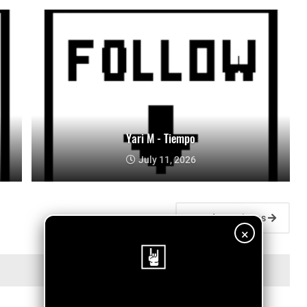
Yari M - Tiempo
July 11, 2026
Entradas antiguas
×
¡Sigue nuestro blog!