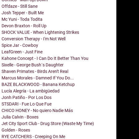
Offdaze - Still Sane
Josh Tepper - Built Me
Mc Yuni - Toda Todita
Devon Braxton - Roll Up
SHOCK VALUE - When Lightening Strikes
Conversion Therapy - I'm Not Well
Spice Jar - Cowboy
LeafGreen - Just Fine
Kahone Concept - I Can Do It Better Than You
Sixelle - George Bush´s Daughter
Shaven Primates - Birds Aren't Real
Marcus Morales - Damned If You Do...
BAZE BLACKWOOD - Banana Ketchup
Lucía Alegría - La ambigüedad
Jonh Patiño - Por Los Dos
STSDARI - Fue Lo Que Fue
CHICO HONEY - No quiero Nadie Más
Julia Calvin - Boxes
Jet City Sport Club - Drug Store (Waste My Time)
Golden - Roses
RYE CATCHERS - Creeping On Me