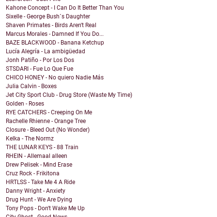
Kahone Concept - I Can Do It Better Than You
Sixelle - George Bush´s Daughter
Shaven Primates - Birds Aren't Real
Marcus Morales - Damned If You Do...
BAZE BLACKWOOD - Banana Ketchup
Lucía Alegría - La ambigüedad
Jonh Patiño - Por Los Dos
STSDARI - Fue Lo Que Fue
CHICO HONEY - No quiero Nadie Más
Julia Calvin - Boxes
Jet City Sport Club - Drug Store (Waste My Time)
Golden - Roses
RYE CATCHERS - Creeping On Me
Rachelle Rhienne - Orange Tree
Closure - Bleed Out (No Wonder)
Kelka - The Normz
THE LUNAR KEYS - 88 Train
RHEIN - Allemaal alleen
Drew Pelisek - Mind Erase
Cruz Rock - Frikitona
HRTLSS - Take Me 4 A Ride
Danny Wright - Anxiety
Drug Hunt - We Are Dying
Tony Pops - Don't Wake Me Up