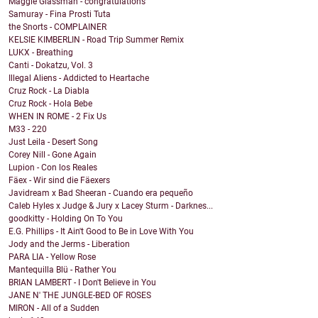
Maggie Glassman - congratulations
Samuray - Fina Prosti Tuta
the Snorts - COMPLAINER
KELSIE KIMBERLIN - Road Trip Summer Remix
LUKX - Breathing
Canti - Dokatzu, Vol. 3
Illegal Aliens - Addicted to Heartache
Cruz Rock - La Diabla
Cruz Rock - Hola Bebe
WHEN IN ROME - 2 Fix Us
M33 - 220
Just Leila - Desert Song
Corey Nill - Gone Again
Lupion - Con los Reales
Fäex - Wir sind die Fäexers
Javidream x Bad Sheeran - Cuando era pequeño
Caleb Hyles x Judge & Jury x Lacey Sturm - Darknes...
goodkitty - Holding On To You
E.G. Phillips - It Ain't Good to Be in Love With You
Jody and the Jerms - Liberation
PARA LIA - Yellow Rose
Mantequilla Blü - Rather You
BRIAN LAMBERT - I Don't Believe in You
JANE N' THE JUNGLE-BED OF ROSES
MIRON - All of a Sudden