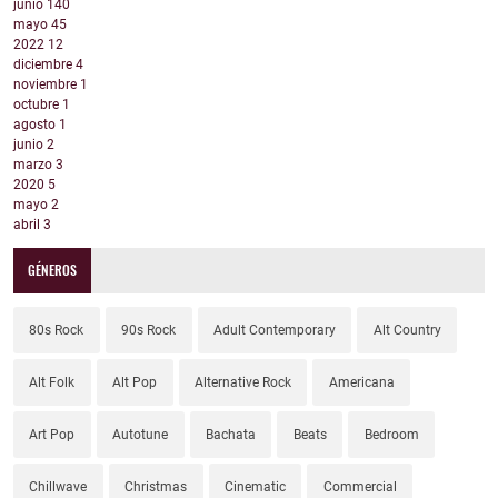
junio
140
mayo
45
2022
12
diciembre
4
noviembre
1
octubre
1
agosto
1
junio
2
marzo
3
2020
5
mayo
2
abril
3
GÉNEROS
80s Rock
90s Rock
Adult Contemporary
Alt Country
Alt Folk
Alt Pop
Alternative Rock
Americana
Art Pop
Autotune
Bachata
Beats
Bedroom
Chillwave
Christmas
Cinematic
Commercial