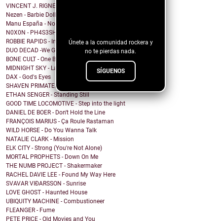
VINCENT J. RIGNEY - Beautiful Human
¡Sigue nuestro
Nezen - Barbie Doll
Manu España - No me importa cómo voy a acabar
blog!
N0X0N - PH4S3SH1FT
ROBBIE RAPIDS - In Our House
Únete a la comunidad rockera y
DUO DECAD -We Got It All Worked Out
no te pierdas nada.
BONE CULT - One By One
MIDNIGHT SKY - Last Hope for the Modern World
SÍGUENOS
DAX - God's Eyes
SHAVEN PRIMATES - Birds Aren't Real
ETHAN SENGER - Standing Still
GOOD TIME LOCOMOTIVE - Step into the light
DANIEL DE BOER - Don't Hold the Line
FRANÇOIS MARIUS - Ça Roule Rastaman
WILD HORSE - Do You Wanna Talk
NATALIE CLARK - Mission
ELK CITY - Strong (You're Not Alone)
MORTAL PROPHETS - Down On Me
THE NUMB PROJECT - Shakermaker
RACHEL DAVIE LEE - Found My Way Here
SVAVAR VIÐARSSON - Sunrise
LOVE GHOST - Haunted House
UBIQUITY MACHINE - Combustioneer
FLEANGER - Fume
PETE PRICE - Old Movies and You