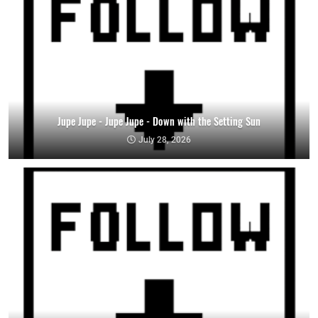
Jupe Jupe - Jupe Jupe - Down with the Setting Sun
July 28, 2026