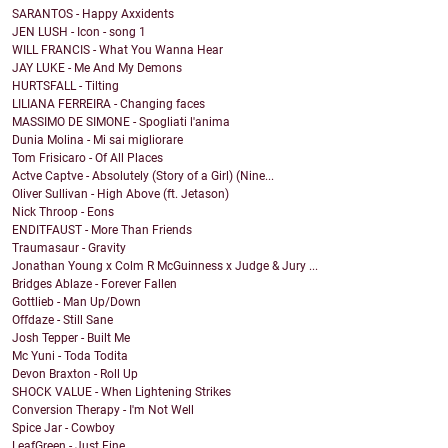
SARANTOS - Happy Axxidents
JEN LUSH - Icon - song 1
WILL FRANCIS - What You Wanna Hear
JAY LUKE - Me And My Demons
HURTSFALL - Tilting
LILIANA FERREIRA - Changing faces
MASSIMO DE SIMONE - Spogliati l'anima
Dunia Molina - Mi sai migliorare
Tom Frisicaro - Of All Places
Actve Captve - Absolutely (Story of a Girl) (Nine...
Oliver Sullivan - High Above (ft. Jetason)
Nick Throop - Eons
ENDITFAUST - More Than Friends
Traumasaur - Gravity
Jonathan Young x Colm R McGuinness x Judge & Jury ...
Bridges Ablaze - Forever Fallen
Gottlieb - Man Up/Down
Offdaze - Still Sane
Josh Tepper - Built Me
Mc Yuni - Toda Todita
Devon Braxton - Roll Up
SHOCK VALUE - When Lightening Strikes
Conversion Therapy - I'm Not Well
Spice Jar - Cowboy
LeafGreen - Just Fine