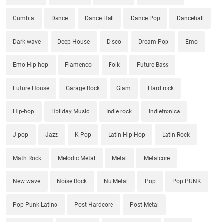
Cumbia
Dance
Dance Hall
Dance Pop
Dancehall
Dark wave
Deep House
Disco
Dream Pop
Emo
Emo Hip-hop
Flamenco
Folk
Future Bass
Future House
Garage Rock
Glam
Hard rock
Hip-hop
Holiday Music
Indie rock
Indietronica
J-pop
Jazz
K-Pop
Latin Hip-Hop
Latin Rock
Math Rock
Melodic Metal
Metal
Metalcore
New wave
Noise Rock
Nu Metal
Pop
Pop PUNK
Pop Punk Latino
Post-Hardcore
Post-Metal