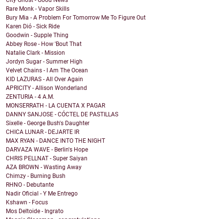
City Ghost - Good News
Rare Monk - Vapor Skills
Bury Mia - A Problem For Tomorrow Me To Figure Out
Karen Dió - Sick Ride
Goodwin - Supple Thing
Abbey Rose - How 'Bout That
Natalie Clark - Mission
Jordyn Sugar - Summer High
Velvet Chains - I Am The Ocean
KID LAZURAS - All Over Again
APRICITY - Allison Wonderland
ZENTURIA - 4 A.M.
MONSERRATH - LA CUENTA X PAGAR
DANNY SANJOSE - CÓCTEL DE PASTILLAS
Sixelle - George Bush's Daughter
CHICA LUNAR - DEJARTE IR
MAX RYAN - DANCE INTO THE NIGHT
DARVAZA WAVE - Berlin's Hope
CHRIS PELLNAT - Super Saiyan
AZA BROWN - Wasting Away
Chimzy - Burning Bush
RHNO - Debutante
Nadir Oficial - Y Me Entrego
Kshawn - Focus
Mos Deltoide - Ingrato