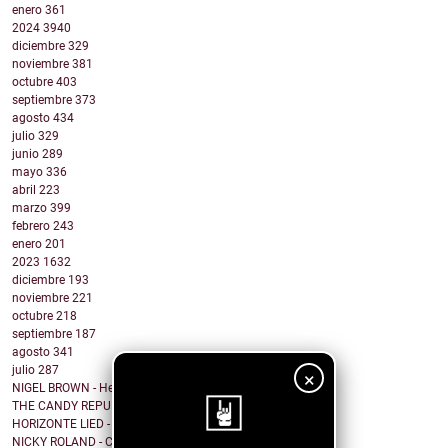
enero
361
2024
3940
diciembre
329
noviembre
381
octubre
403
septiembre
373
agosto
434
julio
329
junio
289
mayo
336
abril
223
marzo
399
febrero
243
enero
201
2023
1632
diciembre
193
noviembre
221
octubre
218
septiembre
187
agosto
341
julio
287
×
NIGEL BROWN - Here Comes The Truth
THE CANDY REPUBLIC - I do not write love songs
HORIZONTE LIED - Memorias de Crónicas Futuras [Rem...
NICKY ROLAND - Carried Away