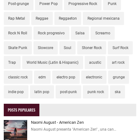
Post-grunge
Power Pop
Progressive Rock
Punk
Rap Metal
Reggae
Reggaeton
Regional mexicana
Rock N Roll
Rock progresivo
Salsa
Screamo
Skate Punk
Slowcore
Soul
Stoner Rock
Surf Rock
Trap
World Music (Latin & Hispanic)
acustic
art rock
classic rock
edm
electro pop
electronic
grunge
indie pop
latin pop
post-punk
punk rock
ska
POSTS POPULARES
Naomi August - American Zen
Naomi August presenta "American Zen" , una can…