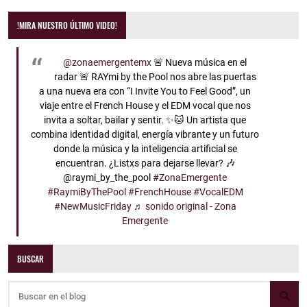
!MIRA NUESTRO ÚLTIMO VIDEO!
@zonaemergentemx
🚨 Nueva música en el
radar 🚨 RAYmi by the Pool nos abre las puertas
a una nueva era con “I Invite You to Feel Good”, un
viaje entre el French House y el EDM vocal que nos
invita a soltar, bailar y sentir. ✨🐱 Un artista que
combina identidad digital, energía vibrante y un futuro
donde la música y la inteligencia artificial se
encuentran. ¿Listxs para dejarse llevar? 🎶
@raymi_by_the_pool
#ZonaEmergente
#RaymiByThePool
#FrenchHouse
#VocalEDM
#NewMusicFriday
♬ sonido original - Zona
Emergente
BUSCAR