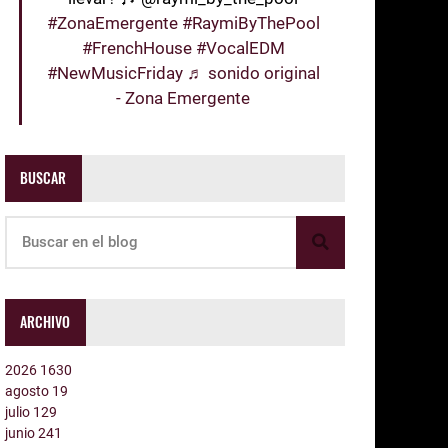
#ZonaEmergente
#RaymiByThePool
#FrenchHouse
#VocalEDM
#NewMusicFriday
♬ sonido original
- Zona Emergente
BUSCAR
ARCHIVO
2026
1630
agosto
19
julio
129
junio
241