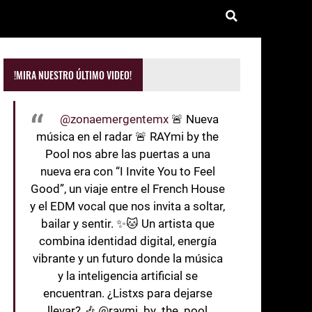
!MIRA NUESTRO ÚLTIMO VIDEO!
@zonaemergentemx
🚨 Nueva
música en el radar 🚨 RAYmi by the
Pool nos abre las puertas a una
nueva era con “I Invite You to Feel
Good”, un viaje entre el French House
y el EDM vocal que nos invita a soltar,
bailar y sentir. ✨🐱 Un artista que
combina identidad digital, energía
vibrante y un futuro donde la música
y la inteligencia artificial se
encuentran. ¿Listxs para dejarse
llevar? 🎶 @raymi_by_the_pool