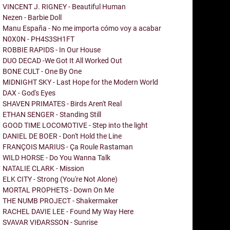
VINCENT J. RIGNEY - Beautiful Human
Nezen - Barbie Doll
Manu España - No me importa cómo voy a acabar
N0X0N - PH4S3SH1FT
ROBBIE RAPIDS - In Our House
DUO DECAD -We Got It All Worked Out
BONE CULT - One By One
MIDNIGHT SKY - Last Hope for the Modern World
DAX - God's Eyes
SHAVEN PRIMATES - Birds Aren't Real
ETHAN SENGER - Standing Still
GOOD TIME LOCOMOTIVE - Step into the light
DANIEL DE BOER - Don't Hold the Line
FRANÇOIS MARIUS - Ça Roule Rastaman
WILD HORSE - Do You Wanna Talk
NATALIE CLARK - Mission
ELK CITY - Strong (You're Not Alone)
MORTAL PROPHETS - Down On Me
THE NUMB PROJECT - Shakermaker
RACHEL DAVIE LEE - Found My Way Here
SVAVAR VIÐARSSON - Sunrise