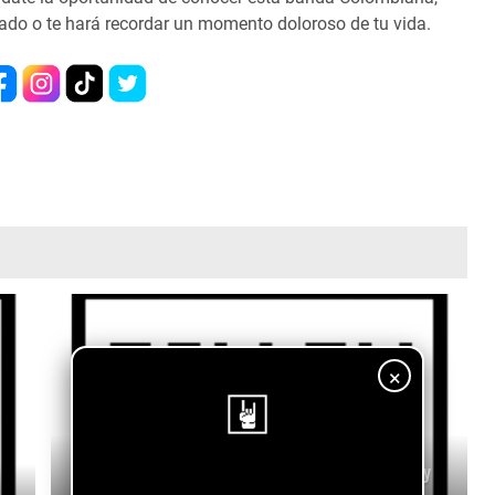
cado o te hará recordar un momento doloroso de tu vida.
×
Billy Cueva x Roberto Montalván x Bohemia - Ay
¡Sigue nuestro blog!