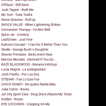
Offdaze - Still Sane
Josh Tepper - Built Me
Mc Yuni - Toda Todita
Devon Braxton - Roll Up
SHOCK VALUE - When Lightening Strikes
Conversion Therapy - I'm Not Well
Spice Jar - Cowboy
LeafGreen - Just Fine
Kahone Concept - I Can Do It Better Than You
Sixelle - George Bush´s Daughter
Shaven Primates - Birds Aren't Real
Marcus Morales - Damned If You Do...
BAZE BLACKWOOD - Banana Ketchup
Lucía Alegría - La ambigüedad
Jonh Patiño - Por Los Dos
STSDARI - Fue Lo Que Fue
CHICO HONEY - No quiero Nadie Más
Julia Calvin - Boxes
Jet City Sport Club - Drug Store (Waste My Time)
Golden - Roses
RYE CATCHERS - Creeping On Me