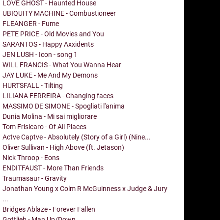
LOVE GHOST - Haunted House
UBIQUITY MACHINE - Combustioneer
FLEANGER - Fume
PETE PRICE - Old Movies and You
SARANTOS - Happy Axxidents
JEN LUSH - Icon - song 1
WILL FRANCIS - What You Wanna Hear
JAY LUKE - Me And My Demons
HURTSFALL - Tilting
LILIANA FERREIRA - Changing faces
MASSIMO DE SIMONE - Spogliati l'anima
Dunia Molina - Mi sai migliorare
Tom Frisicaro - Of All Places
Actve Captve - Absolutely (Story of a Girl) (Nine...
Oliver Sullivan - High Above (ft. Jetason)
Nick Throop - Eons
ENDITFAUST - More Than Friends
Traumasaur - Gravity
Jonathan Young x Colm R McGuinness x Judge & Jury
...
Bridges Ablaze - Forever Fallen
Gottlieb - Man Up/Down