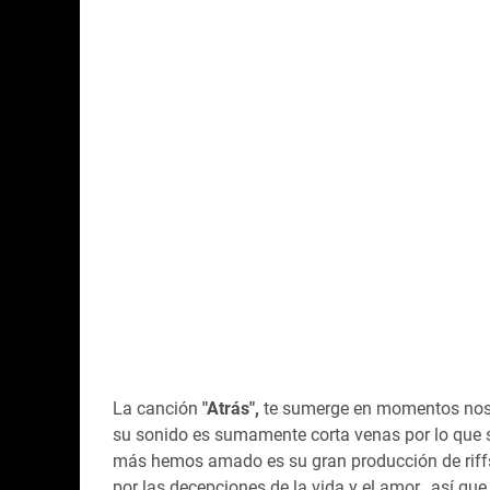
La canción
"Atrás",
te sumerge en momentos nostá
su sonido es sumamente corta venas por lo que sa
más hemos amado es su gran producción de riffs
por las decepciones de la vida y el amor, así q