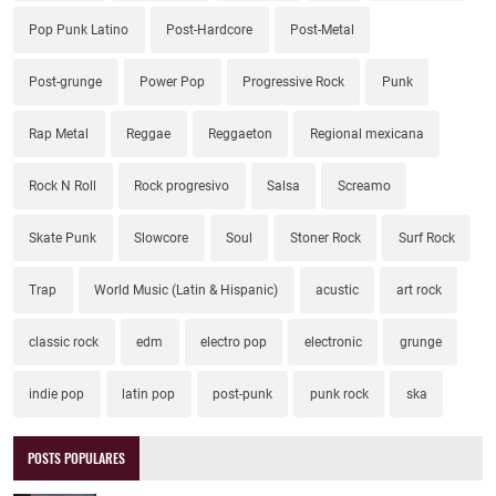
Pop Punk Latino
Post-Hardcore
Post-Metal
Post-grunge
Power Pop
Progressive Rock
Punk
Rap Metal
Reggae
Reggaeton
Regional mexicana
Rock N Roll
Rock progresivo
Salsa
Screamo
Skate Punk
Slowcore
Soul
Stoner Rock
Surf Rock
Trap
World Music (Latin & Hispanic)
acustic
art rock
classic rock
edm
electro pop
electronic
grunge
indie pop
latin pop
post-punk
punk rock
ska
POSTS POPULARES