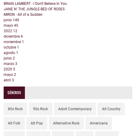
BRIAN LAMBERT - I Don't Believe in You
JANE N' THE JUNGLE-BED OF ROSES
MIRON - All of a Sudden
junio
140
mayo
45
2022
12
diciembre
4
noviembre
1
octubre
1
agosto
1
junio
2
marzo
3
2020
5
mayo
2
abril
3
GÉNEROS
80s Rock
90s Rock
Adult Contemporary
Alt Country
Alt Folk
Alt Pop
Alternative Rock
Americana