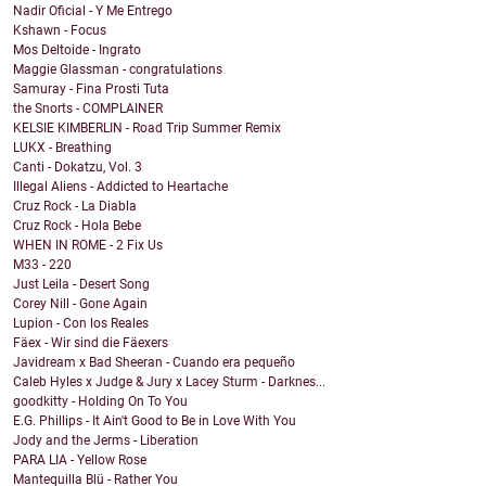
Nadir Oficial - Y Me Entrego
Kshawn - Focus
Mos Deltoide - Ingrato
Maggie Glassman - congratulations
Samuray - Fina Prosti Tuta
the Snorts - COMPLAINER
KELSIE KIMBERLIN - Road Trip Summer Remix
LUKX - Breathing
Canti - Dokatzu, Vol. 3
Illegal Aliens - Addicted to Heartache
Cruz Rock - La Diabla
Cruz Rock - Hola Bebe
WHEN IN ROME - 2 Fix Us
M33 - 220
Just Leila - Desert Song
Corey Nill - Gone Again
Lupion - Con los Reales
Fäex - Wir sind die Fäexers
Javidream x Bad Sheeran - Cuando era pequeño
Caleb Hyles x Judge & Jury x Lacey Sturm - Darknes...
goodkitty - Holding On To You
E.G. Phillips - It Ain't Good to Be in Love With You
Jody and the Jerms - Liberation
PARA LIA - Yellow Rose
Mantequilla Blü - Rather You