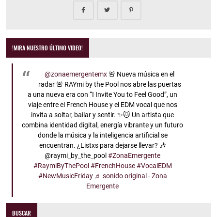
!MIRA NUESTRO ÚLTIMO VIDEO!
@zonaemergentemx
🚨 Nueva música en el
radar 🚨 RAYmi by the Pool nos abre las puertas
a una nueva era con “I Invite You to Feel Good”, un
viaje entre el French House y el EDM vocal que nos
invita a soltar, bailar y sentir. ✨🐱 Un artista que
combina identidad digital, energía vibrante y un futuro
donde la música y la inteligencia artificial se
encuentran. ¿Listxs para dejarse llevar? 🎶
@raymi_by_the_pool
#ZonaEmergente
#RaymiByThePool
#FrenchHouse
#VocalEDM
#NewMusicFriday
♬ sonido original - Zona
Emergente
BUSCAR