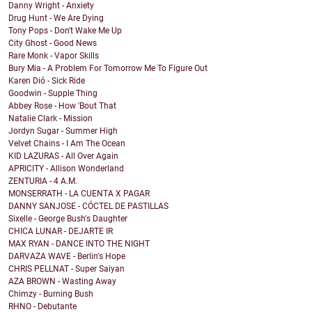
Danny Wright - Anxiety
Drug Hunt - We Are Dying
Tony Pops - Don't Wake Me Up
City Ghost - Good News
Rare Monk - Vapor Skills
Bury Mia - A Problem For Tomorrow Me To Figure Out
Karen Dió - Sick Ride
Goodwin - Supple Thing
Abbey Rose - How 'Bout That
Natalie Clark - Mission
Jordyn Sugar - Summer High
Velvet Chains - I Am The Ocean
KID LAZURAS - All Over Again
APRICITY - Allison Wonderland
ZENTURIA - 4 A.M.
MONSERRATH - LA CUENTA X PAGAR
DANNY SANJOSE - CÓCTEL DE PASTILLAS
Sixelle - George Bush's Daughter
CHICA LUNAR - DEJARTE IR
MAX RYAN - DANCE INTO THE NIGHT
DARVAZA WAVE - Berlin's Hope
CHRIS PELLNAT - Super Saiyan
AZA BROWN - Wasting Away
Chimzy - Burning Bush
RHNO - Debutante