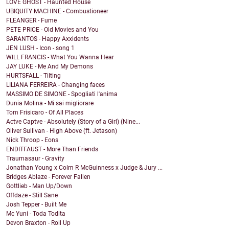
LOVE GHOST - Haunted House
UBIQUITY MACHINE - Combustioneer
FLEANGER - Fume
PETE PRICE - Old Movies and You
SARANTOS - Happy Axxidents
JEN LUSH - Icon - song 1
WILL FRANCIS - What You Wanna Hear
JAY LUKE - Me And My Demons
HURTSFALL - Tilting
LILIANA FERREIRA - Changing faces
MASSIMO DE SIMONE - Spogliati l'anima
Dunia Molina - Mi sai migliorare
Tom Frisicaro - Of All Places
Actve Captve - Absolutely (Story of a Girl) (Nine...
Oliver Sullivan - High Above (ft. Jetason)
Nick Throop - Eons
ENDITFAUST - More Than Friends
Traumasaur - Gravity
Jonathan Young x Colm R McGuinness x Judge & Jury ...
Bridges Ablaze - Forever Fallen
Gottlieb - Man Up/Down
Offdaze - Still Sane
Josh Tepper - Built Me
Mc Yuni - Toda Todita
Devon Braxton - Roll Up