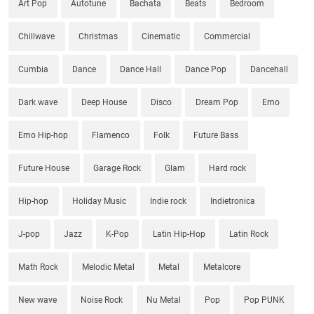
Art Pop
Autotune
Bachata
Beats
Bedroom
Chillwave
Christmas
Cinematic
Commercial
Cumbia
Dance
Dance Hall
Dance Pop
Dancehall
Dark wave
Deep House
Disco
Dream Pop
Emo
Emo Hip-hop
Flamenco
Folk
Future Bass
Future House
Garage Rock
Glam
Hard rock
Hip-hop
Holiday Music
Indie rock
Indietronica
J-pop
Jazz
K-Pop
Latin Hip-Hop
Latin Rock
Math Rock
Melodic Metal
Metal
Metalcore
New wave
Noise Rock
Nu Metal
Pop
Pop PUNK