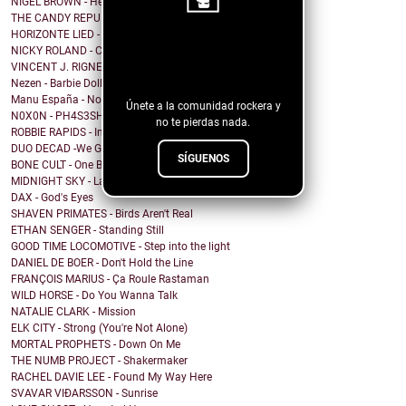
NIGEL BROWN - Here Comes The Truth
THE CANDY REPUBLIC - I do not write love songs
HORIZONTE LIED - Memorias de Crónicas Futuras [Rem...
¡Sigue nuestro
NICKY ROLAND - Carried Away
VINCENT J. RIGNEY - Beautiful Human
blog!
Nezen - Barbie Doll
Manu España - No me importa cómo voy a acabar
Únete a la comunidad rockera y
N0X0N - PH4S3SH1FT
no te pierdas nada.
ROBBIE RAPIDS - In Our House
DUO DECAD -We Got It All Worked Out
SÍGUENOS
BONE CULT - One By One
MIDNIGHT SKY - Last Hope for the Modern World
DAX - God's Eyes
SHAVEN PRIMATES - Birds Aren't Real
ETHAN SENGER - Standing Still
GOOD TIME LOCOMOTIVE - Step into the light
DANIEL DE BOER - Don't Hold the Line
FRANÇOIS MARIUS - Ça Roule Rastaman
WILD HORSE - Do You Wanna Talk
NATALIE CLARK - Mission
ELK CITY - Strong (You're Not Alone)
MORTAL PROPHETS - Down On Me
THE NUMB PROJECT - Shakermaker
RACHEL DAVIE LEE - Found My Way Here
SVAVAR VIÐARSSON - Sunrise