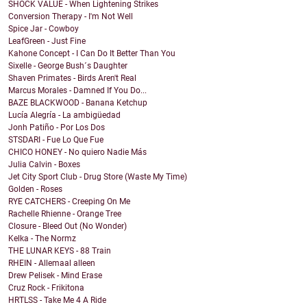
SHOCK VALUE - When Lightening Strikes
Conversion Therapy - I'm Not Well
Spice Jar - Cowboy
LeafGreen - Just Fine
Kahone Concept - I Can Do It Better Than You
Sixelle - George Bush´s Daughter
Shaven Primates - Birds Aren't Real
Marcus Morales - Damned If You Do...
BAZE BLACKWOOD - Banana Ketchup
Lucía Alegría - La ambigüedad
Jonh Patiño - Por Los Dos
STSDARI - Fue Lo Que Fue
CHICO HONEY - No quiero Nadie Más
Julia Calvin - Boxes
Jet City Sport Club - Drug Store (Waste My Time)
Golden - Roses
RYE CATCHERS - Creeping On Me
Rachelle Rhienne - Orange Tree
Closure - Bleed Out (No Wonder)
Kelka - The Normz
THE LUNAR KEYS - 88 Train
RHEIN - Allemaal alleen
Drew Pelisek - Mind Erase
Cruz Rock - Frikitona
HRTLSS - Take Me 4 A Ride