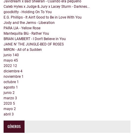
Javidream x Bad Sheeran - Cuando era pequeño
Caleb Hyles x Judge & Jury x Lacey Sturm - Darknes...
goodkitty - Holding On To You
E.G. Phillips - It Ain't Good to Be in Love With You
Jody and the Jerms - Liberation
PARA LIA - Yellow Rose
Mantequilla Blü - Rather You
BRIAN LAMBERT - I Don't Believe in You
JANE N' THE JUNGLE-BED OF ROSES
MIRON - All of a Sudden
junio
140
mayo
45
2022
12
diciembre
4
noviembre
1
octubre
1
agosto
1
junio
2
marzo
3
2020
5
mayo
2
abril
3
GÉNEROS