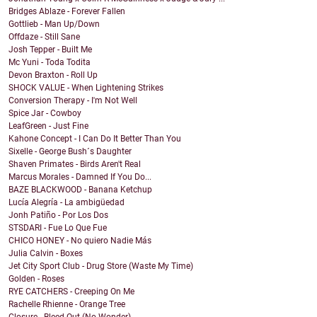
Bridges Ablaze - Forever Fallen
Gottlieb - Man Up/Down
Offdaze - Still Sane
Josh Tepper - Built Me
Mc Yuni - Toda Todita
Devon Braxton - Roll Up
SHOCK VALUE - When Lightening Strikes
Conversion Therapy - I'm Not Well
Spice Jar - Cowboy
LeafGreen - Just Fine
Kahone Concept - I Can Do It Better Than You
Sixelle - George Bush´s Daughter
Shaven Primates - Birds Aren't Real
Marcus Morales - Damned If You Do...
BAZE BLACKWOOD - Banana Ketchup
Lucía Alegría - La ambigüedad
Jonh Patiño - Por Los Dos
STSDARI - Fue Lo Que Fue
CHICO HONEY - No quiero Nadie Más
Julia Calvin - Boxes
Jet City Sport Club - Drug Store (Waste My Time)
Golden - Roses
RYE CATCHERS - Creeping On Me
Rachelle Rhienne - Orange Tree