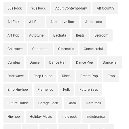
80s Rock
90s Rock
Adult Contemporary
Alt Country
Alt Folk
Alt Pop
Alternative Rock
Americana
Art Pop
Autotune
Bachata
Beats
Bedroom
Chillwave
Christmas
Cinematic
Commercial
Cumbia
Dance
Dance Hall
Dance Pop
Dancehall
Dark wave
Deep House
Disco
Dream Pop
Emo
Emo Hip-hop
Flamenco
Folk
Future Bass
Future House
Garage Rock
Glam
Hard rock
Hip-hop
Holiday Music
Indie rock
Indietronica