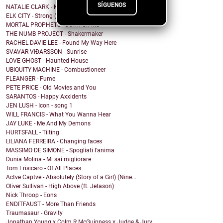
SÍGUENOS
NATALIE CLARK - Mission
ELK CITY - Strong (You're Not Alone)
MORTAL PROPHETS - Down On Me
THE NUMB PROJECT - Shakermaker
RACHEL DAVIE LEE - Found My Way Here
SVAVAR VIÐARSSON - Sunrise
LOVE GHOST - Haunted House
UBIQUITY MACHINE - Combustioneer
FLEANGER - Fume
PETE PRICE - Old Movies and You
SARANTOS - Happy Axxidents
JEN LUSH - Icon - song 1
WILL FRANCIS - What You Wanna Hear
JAY LUKE - Me And My Demons
HURTSFALL - Tilting
LILIANA FERREIRA - Changing faces
MASSIMO DE SIMONE - Spogliati l'anima
Dunia Molina - Mi sai migliorare
Tom Frisicaro - Of All Places
Actve Captve - Absolutely (Story of a Girl) (Nine...
Oliver Sullivan - High Above (ft. Jetason)
Nick Throop - Eons
ENDITFAUST - More Than Friends
Traumasaur - Gravity
Jonathan Young x Colm R McGuinness x Judge & Jury ...