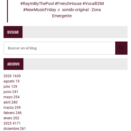
#RaymiByThePool
#FrenchHouse
#VocalEDM
#NewMusicFriday
♬ sonido original - Zona
Emergente
BUSCAR
ARCHIVO
2026
1630
agosto
19
julio
129
junio
241
mayo
254
abril
280
marzo
259
febrero
246
enero
202
2025
4171
diciembre
261