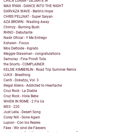
CHICA LUNAR - DEJARTE IR
MAX RYAN - DANCE INTO THE NIGHT
DARVAZA WAVE - Berlin's Hope
CHRIS PELLNAT - Super Saiyan
AZA BROWN - Wasting Away
Chimzy - Burning Bush
RHNO - Debutante
Nadir Oficial - Y Me Entrego
Kshawn - Focus
Mos Deltoide - Ingrato
Maggie Glassman - congratulations
Samuray - Fina Prosti Tuta
the Snorts - COMPLAINER
KELSIE KIMBERLIN - Road Trip Summer Remix
LUKX - Breathing
Canti - Dokatzu, Vol. 3
Illegal Aliens - Addicted to Heartache
Cruz Rock - La Diabla
Cruz Rock - Hola Bebe
WHEN IN ROME - 2 Fix Us
M33 - 220
Just Leila - Desert Song
Corey Nill - Gone Again
Lupion - Con los Reales
Fäex - Wir sind die Fäexers