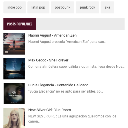
indie pop
latin pop
post-punk
punk rock
ska
POSTS POPULARES
Naomi August - American Zen
Naomi August presenta "American Zen" , una can…
Max Ceddo - She Forever
Con una atmósfera súper cálida y optimista, llega desde Nue…
Sucia Elegancia - Contenido Delicado
"Sucia Elegancia" no es apto para sensibles, co…
New Silver Girl: Blue Room
NEW SILVER GIRL : Es una agrupación que rompe con los
canon…