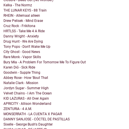
Closure - Bleed Out (No Wonder)
Kelka - The Normz
THE LUNAR KEYS - 88 Train
RHEIN - Allemaal alleen
Drew Pelisek - Mind Erase
Cruz Rock - Frikitona
HRTLSS - Take Me 4 A Ride
Danny Wright - Anxiety
Drug Hunt - We Are Dying
Tony Pops - Don't Wake Me Up
City Ghost - Good News
Rare Monk - Vapor Skills
Bury Mia - A Problem For Tomorrow Me To Figure Out
Karen Dió - Sick Ride
Goodwin - Supple Thing
Abbey Rose - How 'Bout That
Natalie Clark - Mission
Jordyn Sugar - Summer High
Velvet Chains - I Am The Ocean
KID LAZURAS - All Over Again
APRICITY - Allison Wonderland
ZENTURIA - 4 A.M.
MONSERRATH - LA CUENTA X PAGAR
DANNY SANJOSE - CÓCTEL DE PASTILLAS
Sixelle - George Bush's Daughter