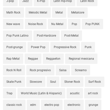
J-pop
Jazz
K-Pop
Latin Hip-Hop
Latin Rock
Math Rock
Melodic Metal
Metal
Metalcore
New wave
Noise Rock
Nu Metal
Pop
Pop PUNK
Pop Punk Latino
Post-Hardcore
Post-Metal
Post-grunge
Power Pop
Progressive Rock
Punk
Rap Metal
Reggae
Reggaeton
Regional mexicana
Rock N Roll
Rock progresivo
Salsa
Screamo
Skate Punk
Slowcore
Soul
Stoner Rock
Surf Rock
Trap
World Music (Latin & Hispanic)
acustic
art rock
classic rock
edm
electro pop
electronic
grunge