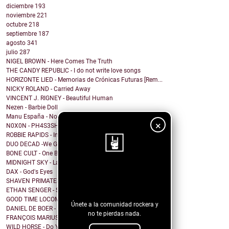
diciembre
193
noviembre
221
octubre
218
septiembre
187
agosto
341
julio
287
NIGEL BROWN - Here Comes The Truth
THE CANDY REPUBLIC - I do not write love songs
HORIZONTE LIED - Memorias de Crónicas Futuras [Rem...
NICKY ROLAND - Carried Away
VINCENT J. RIGNEY - Beautiful Human
Nezen - Barbie Doll
Manu España - No me importa cómo voy a acabar
×
N0X0N - PH4S3SH1FT
ROBBIE RAPIDS - In Our House
DUO DECAD -We Got It All Worked Out
BONE CULT - One By One
MIDNIGHT SKY - Last Hope for the Modern World
¡Sigue nuestro
DAX - God's Eyes
SHAVEN PRIMATES - Birds Aren't Real
blog!
ETHAN SENGER - Standing Still
GOOD TIME LOCOMOTIVE - Step into the light
Únete a la comunidad rockera y
DANIEL DE BOER - Don't Hold the Line
no te pierdas nada.
FRANÇOIS MARIUS - Ça Roule Rastaman
WILD HORSE - Do You Wanna Talk