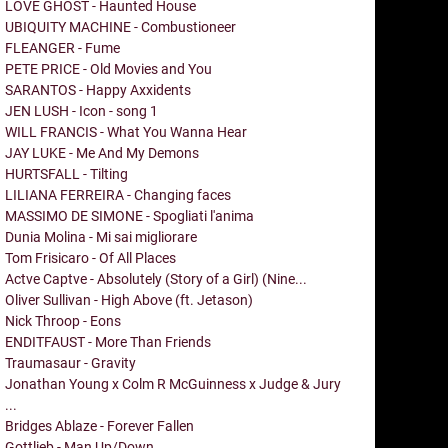
LOVE GHOST - Haunted House
UBIQUITY MACHINE - Combustioneer
FLEANGER - Fume
PETE PRICE - Old Movies and You
SARANTOS - Happy Axxidents
JEN LUSH - Icon - song 1
WILL FRANCIS - What You Wanna Hear
JAY LUKE - Me And My Demons
HURTSFALL - Tilting
LILIANA FERREIRA - Changing faces
MASSIMO DE SIMONE - Spogliati l'anima
Dunia Molina - Mi sai migliorare
Tom Frisicaro - Of All Places
Actve Captve - Absolutely (Story of a Girl) (Nine...
Oliver Sullivan - High Above (ft. Jetason)
Nick Throop - Eons
ENDITFAUST - More Than Friends
Traumasaur - Gravity
Jonathan Young x Colm R McGuinness x Judge & Jury
...
Bridges Ablaze - Forever Fallen
Gottlieb - Man Up/Down