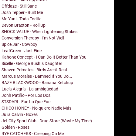
Offdaze - Still Sane
Josh Tepper - Built Me
Mc Yuni - Toda Todita
Devon Braxton - Roll Up
SHOCK VALUE - When Lightening Strikes
Conversion Therapy - I'm Not Well
Spice Jar - Cowboy
LeafGreen - Just Fine
Kahone Concept - I Can Do It Better Than You
Sixelle - George Bush´s Daughter
Shaven Primates - Birds Aren't Real
Marcus Morales - Damned If You Do...
BAZE BLACKWOOD - Banana Ketchup
Lucía Alegría - La ambigüedad
Jonh Patiño - Por Los Dos
STSDARI - Fue Lo Que Fue
CHICO HONEY - No quiero Nadie Más
Julia Calvin - Boxes
Jet City Sport Club - Drug Store (Waste My Time)
Golden - Roses
RYE CATCHERS - Creeping On Me