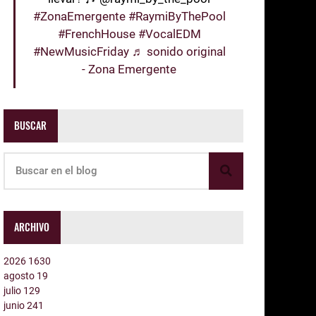
#ZonaEmergente
#RaymiByThePool
#FrenchHouse
#VocalEDM
#NewMusicFriday
♬ sonido original
- Zona Emergente
BUSCAR
ARCHIVO
2026
1630
agosto
19
julio
129
junio
241