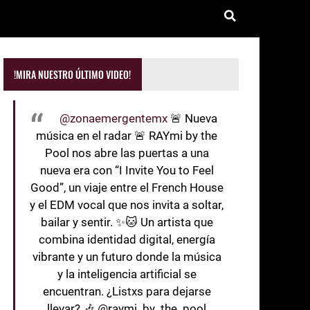
!MIRA NUESTRO ÚLTIMO VIDEO!
@zonaemergentemx
🚨 Nueva
música en el radar 🚨 RAYmi by the
Pool nos abre las puertas a una
nueva era con “I Invite You to Feel
Good”, un viaje entre el French House
y el EDM vocal que nos invita a soltar,
bailar y sentir. ✨🐱 Un artista que
combina identidad digital, energía
vibrante y un futuro donde la música
y la inteligencia artificial se
encuentran. ¿Listxs para dejarse
llevar? 🎶 @raymi_by_the_pool