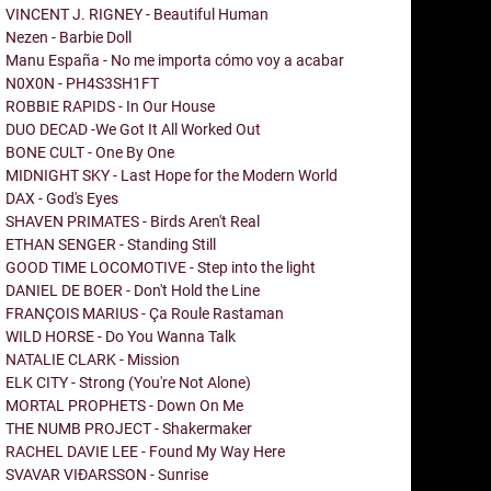
VINCENT J. RIGNEY - Beautiful Human
Nezen - Barbie Doll
Manu España - No me importa cómo voy a acabar
N0X0N - PH4S3SH1FT
ROBBIE RAPIDS - In Our House
DUO DECAD -We Got It All Worked Out
BONE CULT - One By One
MIDNIGHT SKY - Last Hope for the Modern World
DAX - God's Eyes
SHAVEN PRIMATES - Birds Aren't Real
ETHAN SENGER - Standing Still
GOOD TIME LOCOMOTIVE - Step into the light
DANIEL DE BOER - Don't Hold the Line
FRANÇOIS MARIUS - Ça Roule Rastaman
WILD HORSE - Do You Wanna Talk
NATALIE CLARK - Mission
ELK CITY - Strong (You're Not Alone)
MORTAL PROPHETS - Down On Me
THE NUMB PROJECT - Shakermaker
RACHEL DAVIE LEE - Found My Way Here
SVAVAR VIÐARSSON - Sunrise