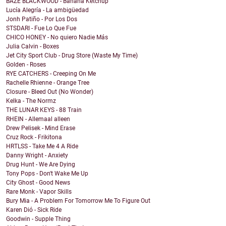
BAZE BLACKWOOD - Banana Ketchup
Lucía Alegría - La ambigüedad
Jonh Patiño - Por Los Dos
STSDARI - Fue Lo Que Fue
CHICO HONEY - No quiero Nadie Más
Julia Calvin - Boxes
Jet City Sport Club - Drug Store (Waste My Time)
Golden - Roses
RYE CATCHERS - Creeping On Me
Rachelle Rhienne - Orange Tree
Closure - Bleed Out (No Wonder)
Kelka - The Normz
THE LUNAR KEYS - 88 Train
RHEIN - Allemaal alleen
Drew Pelisek - Mind Erase
Cruz Rock - Frikitona
HRTLSS - Take Me 4 A Ride
Danny Wright - Anxiety
Drug Hunt - We Are Dying
Tony Pops - Don't Wake Me Up
City Ghost - Good News
Rare Monk - Vapor Skills
Bury Mia - A Problem For Tomorrow Me To Figure Out
Karen Dió - Sick Ride
Goodwin - Supple Thing