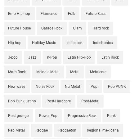
Emo Hip-hop
Flamenco
Folk
Future Bass
Future House
Garage Rock
Glam
Hard rock
Hip-hop
Holiday Music
Indie rock
Indietronica
J-pop
Jazz
K-Pop
Latin Hip-Hop
Latin Rock
Math Rock
Melodic Metal
Metal
Metalcore
New wave
Noise Rock
Nu Metal
Pop
Pop PUNK
Pop Punk Latino
Post-Hardcore
Post-Metal
Post-grunge
Power Pop
Progressive Rock
Punk
Rap Metal
Reggae
Reggaeton
Regional mexicana