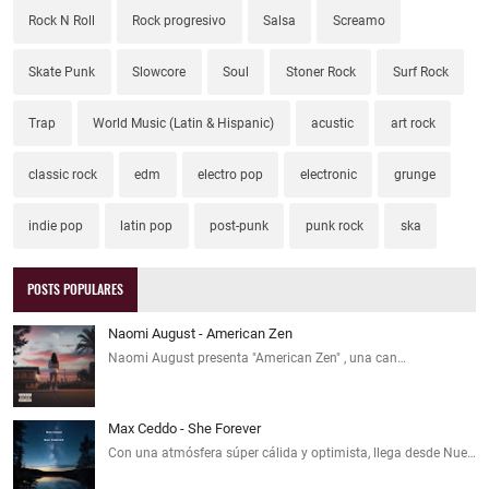
Rock N Roll
Rock progresivo
Salsa
Screamo
Skate Punk
Slowcore
Soul
Stoner Rock
Surf Rock
Trap
World Music (Latin & Hispanic)
acustic
art rock
classic rock
edm
electro pop
electronic
grunge
indie pop
latin pop
post-punk
punk rock
ska
POSTS POPULARES
Naomi August - American Zen
Naomi August presenta "American Zen" , una can…
Max Ceddo - She Forever
Con una atmósfera súper cálida y optimista, llega desde Nue…