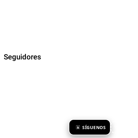
Seguidores
×
SÍGUENOS
Ya te sigo