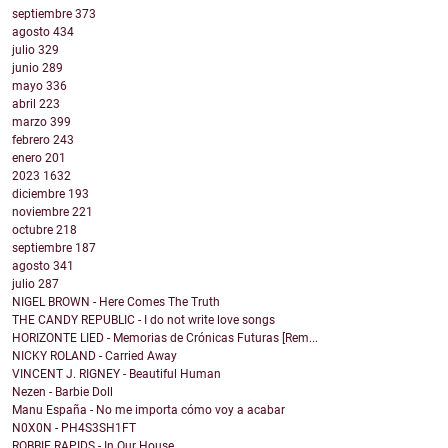
septiembre
373
agosto
434
julio
329
junio
289
mayo
336
abril
223
marzo
399
febrero
243
enero
201
2023
1632
diciembre
193
noviembre
221
octubre
218
septiembre
187
agosto
341
julio
287
NIGEL BROWN - Here Comes The Truth
THE CANDY REPUBLIC - I do not write love songs
HORIZONTE LIED - Memorias de Crónicas Futuras [Rem...
NICKY ROLAND - Carried Away
VINCENT J. RIGNEY - Beautiful Human
Nezen - Barbie Doll
Manu España - No me importa cómo voy a acabar
N0X0N - PH4S3SH1FT
ROBBIE RAPIDS - In Our House