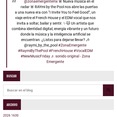
@zonaemergentemx
🚨 Nueva música en el
radar 🚨 RAYmi by the Pool nos abre las puertas
a una nueva era con “I Invite You to Feel Good”, un
viaje entre el French House y el EDM vocal que nos
invita a soltar, bailar y sentir. ✨🐱 Un artista que
combina identidad digital, energía vibrante y un futuro
donde la música y la inteligencia artificial se
encuentran. ¿Listxs para dejarse llevar? 🎶
@raymi_by_the_pool
#ZonaEmergente
#RaymiByThePool
#FrenchHouse
#VocalEDM
#NewMusicFriday
♬ sonido original - Zona
Emergente
BUSCAR
ARCHIVO
2026
1630