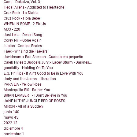
Canti - Dokatzu, Vol. 3
Illegal Aliens - Addicted to Heartache
Cruz Rock - La Diabla
Cruz Rock - Hola Bebe
WHEN IN ROME - 2 Fix Us
M33 - 220
Just Leila - Desert Song
Corey Nill - Gone Again
Lupion - Con los Reales
Fäex - Wir sind die Fäexers
Javidream x Bad Sheeran - Cuando era pequeño
Caleb Hyles x Judge & Jury x Lacey Sturm - Darknes...
goodkitty - Holding On To You
E.G. Phillips - It Ain't Good to Be in Love With You
Jody and the Jerms - Liberation
PARA LIA - Yellow Rose
Mantequilla Blü - Rather You
BRIAN LAMBERT - I Don't Believe in You
JANE N' THE JUNGLE-BED OF ROSES
MIRON - All of a Sudden
junio
140
mayo
45
2022
12
diciembre
4
noviembre
1