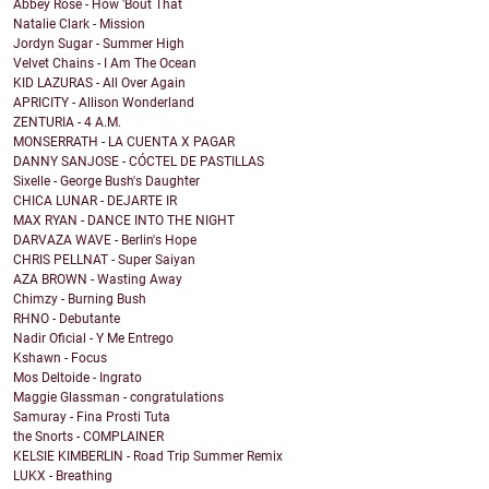
Abbey Rose - How 'Bout That
Natalie Clark - Mission
Jordyn Sugar - Summer High
Velvet Chains - I Am The Ocean
KID LAZURAS - All Over Again
APRICITY - Allison Wonderland
ZENTURIA - 4 A.M.
MONSERRATH - LA CUENTA X PAGAR
DANNY SANJOSE - CÓCTEL DE PASTILLAS
Sixelle - George Bush's Daughter
CHICA LUNAR - DEJARTE IR
MAX RYAN - DANCE INTO THE NIGHT
DARVAZA WAVE - Berlin's Hope
CHRIS PELLNAT - Super Saiyan
AZA BROWN - Wasting Away
Chimzy - Burning Bush
RHNO - Debutante
Nadir Oficial - Y Me Entrego
Kshawn - Focus
Mos Deltoide - Ingrato
Maggie Glassman - congratulations
Samuray - Fina Prosti Tuta
the Snorts - COMPLAINER
KELSIE KIMBERLIN - Road Trip Summer Remix
LUKX - Breathing