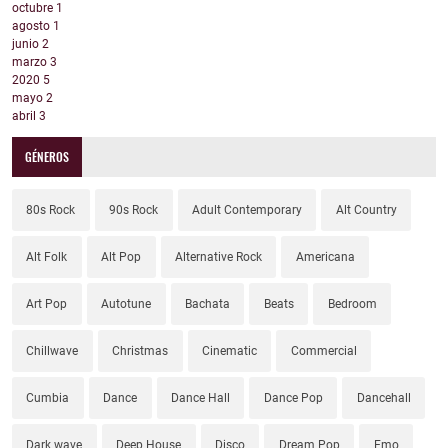
octubre
1
agosto
1
junio
2
marzo
3
2020
5
mayo
2
abril
3
GÉNEROS
80s Rock
90s Rock
Adult Contemporary
Alt Country
Alt Folk
Alt Pop
Alternative Rock
Americana
Art Pop
Autotune
Bachata
Beats
Bedroom
Chillwave
Christmas
Cinematic
Commercial
Cumbia
Dance
Dance Hall
Dance Pop
Dancehall
Dark wave
Deep House
Disco
Dream Pop
Emo