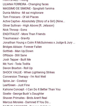
LILIANA FERREIRA - Changing faces
MASSIMO DE SIMONE - Spogliati l'anima
Dunia Molina - Mi sai migliorare
Tom Frisicaro - Of All Places
Actve Captve - Absolutely (Story of a Girl) (Nine...
Oliver Sullivan - High Above (ft. Jetason)
Nick Throop - Eons
ENDITFAUST - More Than Friends
Traumasaur - Gravity
Jonathan Young x Colm R McGuinness x Judge & Jury ...
Bridges Ablaze - Forever Fallen
Gottlieb - Man Up/Down
Offdaze - Still Sane
Josh Tepper - Built Me
Mc Yuni - Toda Todita
Devon Braxton - Roll Up
SHOCK VALUE - When Lightening Strikes
Conversion Therapy - I'm Not Well
Spice Jar - Cowboy
LeafGreen - Just Fine
Kahone Concept - I Can Do It Better Than You
Sixelle - George Bush´s Daughter
Shaven Primates - Birds Aren't Real
Marcus Morales - Damned If You Do...