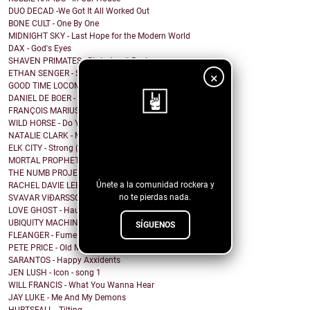
DUO DECAD -We Got It All Worked Out
BONE CULT - One By One
MIDNIGHT SKY - Last Hope for the Modern World
DAX - God's Eyes
SHAVEN PRIMATES - Birds Aren't Real
ETHAN SENGER - Standing Still
×
GOOD TIME LOCOMOTIVE - Step into the light
DANIEL DE BOER - Don't Hold the Line
FRANÇOIS MARIUS - Ça Roule Rastaman
WILD HORSE - Do You Wanna Talk
NATALIE CLARK - Mission
¡Sigue nuestro
ELK CITY - Strong (You're Not Alone)
blog!
MORTAL PROPHETS - Down On Me
THE NUMB PROJECT - Shakermaker
Únete a la comunidad rockera y
RACHEL DAVIE LEE - Found My Way Here
no te pierdas nada.
SVAVAR VIÐARSSON - Sunrise
LOVE GHOST - Haunted House
UBIQUITY MACHINE - Combustioneer
SÍGUENOS
FLEANGER - Fume
PETE PRICE - Old Movies and You
SARANTOS - Happy Axxidents
JEN LUSH - Icon - song 1
WILL FRANCIS - What You Wanna Hear
JAY LUKE - Me And My Demons
HURTSFALL - Tilting