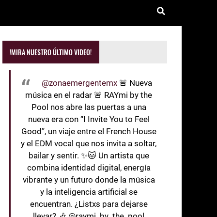
!MIRA NUESTRO ÚLTIMO VIDEO!
@zonaemergentemx
🚨 Nueva
música en el radar 🚨 RAYmi by the
Pool nos abre las puertas a una
nueva era con “I Invite You to Feel
Good”, un viaje entre el French House
y el EDM vocal que nos invita a soltar,
bailar y sentir. ✨🐱 Un artista que
combina identidad digital, energía
vibrante y un futuro donde la música
y la inteligencia artificial se
encuentran. ¿Listxs para dejarse
llevar? 🎶 @raymi_by_the_pool