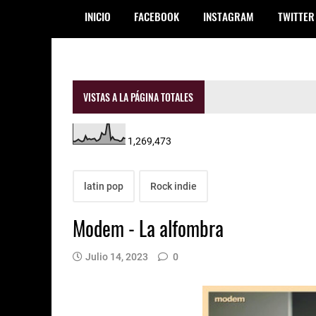
INICIO
FACEBOOK
INSTAGRAM
TWITTER
VISTAS A LA PÁGINA TOTALES
1,269,473
latin pop
Rock indie
Modem - La alfombra
Julio 14, 2023
0