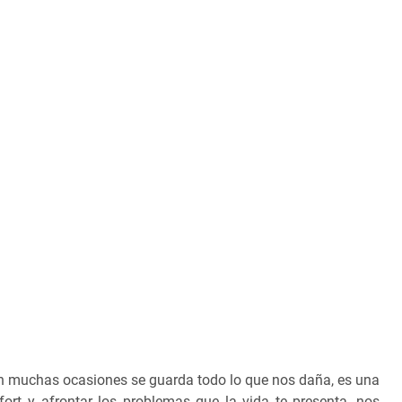
en muchas ocasiones se guarda todo lo que nos daña, es una
ort y afrontar los problemas que la vida te presenta, nos