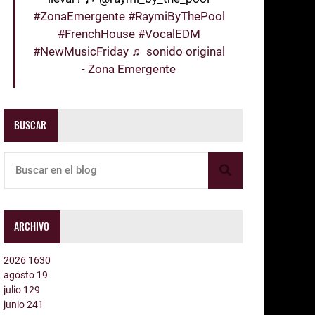
#ZonaEmergente
#RaymiByThePool
#FrenchHouse
#VocalEDM
#NewMusicFriday
♬ sonido original
- Zona Emergente
BUSCAR
ARCHIVO
2026
1630
agosto
19
julio
129
junio
241