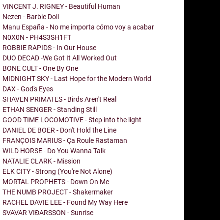
VINCENT J. RIGNEY - Beautiful Human
Nezen - Barbie Doll
Manu España - No me importa cómo voy a acabar
N0X0N - PH4S3SH1FT
ROBBIE RAPIDS - In Our House
DUO DECAD -We Got It All Worked Out
BONE CULT - One By One
MIDNIGHT SKY - Last Hope for the Modern World
DAX - God's Eyes
SHAVEN PRIMATES - Birds Aren't Real
ETHAN SENGER - Standing Still
GOOD TIME LOCOMOTIVE - Step into the light
DANIEL DE BOER - Don't Hold the Line
FRANÇOIS MARIUS - Ça Roule Rastaman
WILD HORSE - Do You Wanna Talk
NATALIE CLARK - Mission
ELK CITY - Strong (You're Not Alone)
MORTAL PROPHETS - Down On Me
THE NUMB PROJECT - Shakermaker
RACHEL DAVIE LEE - Found My Way Here
SVAVAR VIÐARSSON - Sunrise