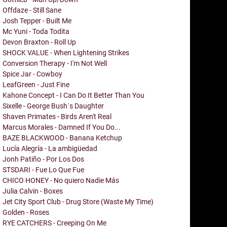
Offdaze - Still Sane
Josh Tepper - Built Me
Mc Yuni - Toda Todita
Devon Braxton - Roll Up
SHOCK VALUE - When Lightening Strikes
Conversion Therapy - I'm Not Well
Spice Jar - Cowboy
LeafGreen - Just Fine
Kahone Concept - I Can Do It Better Than You
Sixelle - George Bush´s Daughter
Shaven Primates - Birds Aren't Real
Marcus Morales - Damned If You Do...
BAZE BLACKWOOD - Banana Ketchup
Lucía Alegría - La ambigüedad
Jonh Patiño - Por Los Dos
STSDARI - Fue Lo Que Fue
CHICO HONEY - No quiero Nadie Más
Julia Calvin - Boxes
Jet City Sport Club - Drug Store (Waste My Time)
Golden - Roses
RYE CATCHERS - Creeping On Me