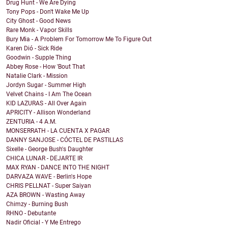
Drug Hunt - We Are Dying
Tony Pops - Don't Wake Me Up
City Ghost - Good News
Rare Monk - Vapor Skills
Bury Mia - A Problem For Tomorrow Me To Figure Out
Karen Dió - Sick Ride
Goodwin - Supple Thing
Abbey Rose - How 'Bout That
Natalie Clark - Mission
Jordyn Sugar - Summer High
Velvet Chains - I Am The Ocean
KID LAZURAS - All Over Again
APRICITY - Allison Wonderland
ZENTURIA - 4 A.M.
MONSERRATH - LA CUENTA X PAGAR
DANNY SANJOSE - CÓCTEL DE PASTILLAS
Sixelle - George Bush's Daughter
CHICA LUNAR - DEJARTE IR
MAX RYAN - DANCE INTO THE NIGHT
DARVAZA WAVE - Berlin's Hope
CHRIS PELLNAT - Super Saiyan
AZA BROWN - Wasting Away
Chimzy - Burning Bush
RHNO - Debutante
Nadir Oficial - Y Me Entrego