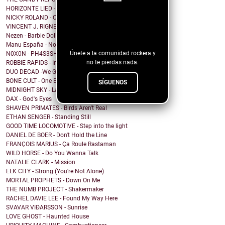
HORIZONTE LIED - Memorias de Crónicas Futuras [Rem...
NICKY ROLAND - Carried Away
¡Sigue nuestro
VINCENT J. RIGNEY - Beautiful Human
blog!
Nezen - Barbie Doll
Manu España - No me importa cómo voy a acabar
Únete a la comunidad rockera y
N0X0N - PH4S3SH1FT
no te pierdas nada.
ROBBIE RAPIDS - In Our House
DUO DECAD -We Got It All Worked Out
BONE CULT - One By One
SÍGUENOS
MIDNIGHT SKY - Last Hope for the Modern World
DAX - God's Eyes
SHAVEN PRIMATES - Birds Aren't Real
ETHAN SENGER - Standing Still
GOOD TIME LOCOMOTIVE - Step into the light
DANIEL DE BOER - Don't Hold the Line
FRANÇOIS MARIUS - Ça Roule Rastaman
WILD HORSE - Do You Wanna Talk
NATALIE CLARK - Mission
ELK CITY - Strong (You're Not Alone)
MORTAL PROPHETS - Down On Me
THE NUMB PROJECT - Shakermaker
RACHEL DAVIE LEE - Found My Way Here
SVAVAR VIÐARSSON - Sunrise
LOVE GHOST - Haunted House