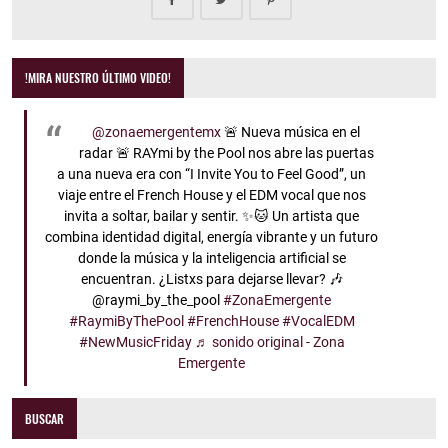
!MIRA NUESTRO ÚLTIMO VIDEO!
@zonaemergentemx
🚨 Nueva música en el
radar 🚨 RAYmi by the Pool nos abre las puertas
a una nueva era con “I Invite You to Feel Good”, un
viaje entre el French House y el EDM vocal que nos
invita a soltar, bailar y sentir. ✨🐱 Un artista que
combina identidad digital, energía vibrante y un futuro
donde la música y la inteligencia artificial se
encuentran. ¿Listxs para dejarse llevar? 🎶
@raymi_by_the_pool
#ZonaEmergente
#RaymiByThePool
#FrenchHouse
#VocalEDM
#NewMusicFriday
♬ sonido original - Zona
Emergente
BUSCAR