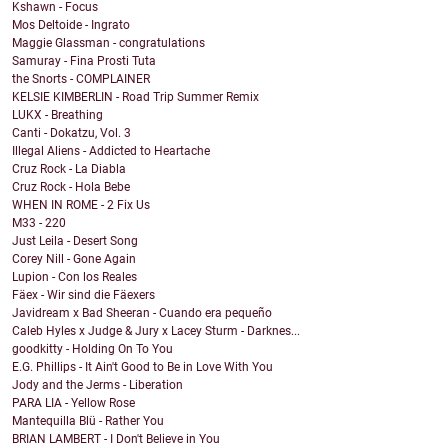
Kshawn - Focus
Mos Deltoide - Ingrato
Maggie Glassman - congratulations
Samuray - Fina Prosti Tuta
the Snorts - COMPLAINER
KELSIE KIMBERLIN - Road Trip Summer Remix
LUKX - Breathing
Canti - Dokatzu, Vol. 3
Illegal Aliens - Addicted to Heartache
Cruz Rock - La Diabla
Cruz Rock - Hola Bebe
WHEN IN ROME - 2 Fix Us
M33 - 220
Just Leila - Desert Song
Corey Nill - Gone Again
Lupion - Con los Reales
Fäex - Wir sind die Fäexers
Javidream x Bad Sheeran - Cuando era pequeño
Caleb Hyles x Judge & Jury x Lacey Sturm - Darknes...
goodkitty - Holding On To You
E.G. Phillips - It Ain't Good to Be in Love With You
Jody and the Jerms - Liberation
PARA LIA - Yellow Rose
Mantequilla Blü - Rather You
BRIAN LAMBERT - I Don't Believe in You