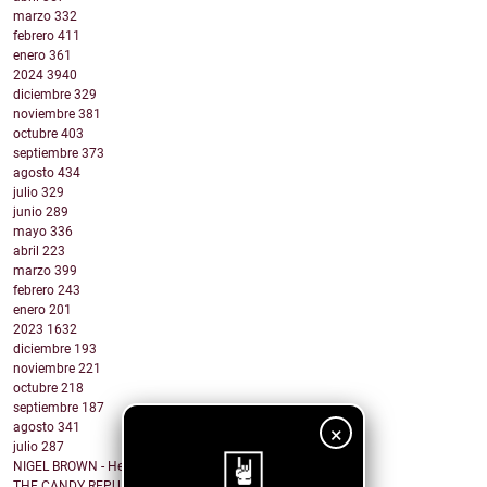
marzo
332
febrero
411
enero
361
2024
3940
diciembre
329
noviembre
381
octubre
403
septiembre
373
agosto
434
julio
329
junio
289
mayo
336
abril
223
marzo
399
febrero
243
enero
201
2023
1632
diciembre
193
noviembre
221
octubre
218
septiembre
187
agosto
341
×
julio
287
NIGEL BROWN - Here Comes The Truth
THE CANDY REPUBLIC - I do not write love songs