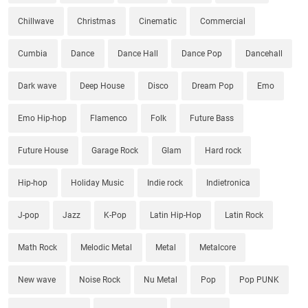
Chillwave
Christmas
Cinematic
Commercial
Cumbia
Dance
Dance Hall
Dance Pop
Dancehall
Dark wave
Deep House
Disco
Dream Pop
Emo
Emo Hip-hop
Flamenco
Folk
Future Bass
Future House
Garage Rock
Glam
Hard rock
Hip-hop
Holiday Music
Indie rock
Indietronica
J-pop
Jazz
K-Pop
Latin Hip-Hop
Latin Rock
Math Rock
Melodic Metal
Metal
Metalcore
New wave
Noise Rock
Nu Metal
Pop
Pop PUNK