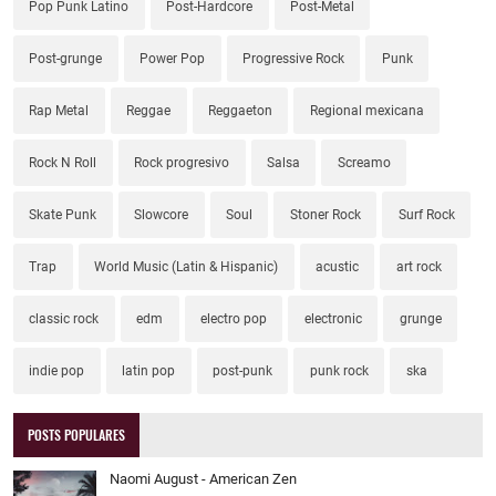
Pop Punk Latino
Post-Hardcore
Post-Metal
Post-grunge
Power Pop
Progressive Rock
Punk
Rap Metal
Reggae
Reggaeton
Regional mexicana
Rock N Roll
Rock progresivo
Salsa
Screamo
Skate Punk
Slowcore
Soul
Stoner Rock
Surf Rock
Trap
World Music (Latin & Hispanic)
acustic
art rock
classic rock
edm
electro pop
electronic
grunge
indie pop
latin pop
post-punk
punk rock
ska
POSTS POPULARES
Naomi August - American Zen