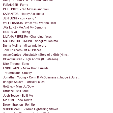
UBIQUITY MACHINE - Combustioneer
FLEANGER - Fume
PETE PRICE - Old Movies and You
SARANTOS - Happy Axxidents
JEN LUSH - Icon - song 1
WILL FRANCIS - What You Wanna Hear
JAY LUKE - Me And My Demons
HURTSFALL - Tilting
LILIANA FERREIRA - Changing faces
MASSIMO DE SIMONE - Spogliati l'anima
Dunia Molina - Mi sai migliorare
Tom Frisicaro - Of All Places
Actve Captve - Absolutely (Story of a Girl) (Nine...
Oliver Sullivan - High Above (ft. Jetason)
Nick Throop - Eons
ENDITFAUST - More Than Friends
Traumasaur - Gravity
Jonathan Young x Colm R McGuinness x Judge & Jury ...
Bridges Ablaze - Forever Fallen
Gottlieb - Man Up/Down
Offdaze - Still Sane
Josh Tepper - Built Me
Mc Yuni - Toda Todita
Devon Braxton - Roll Up
SHOCK VALUE - When Lightening Strikes