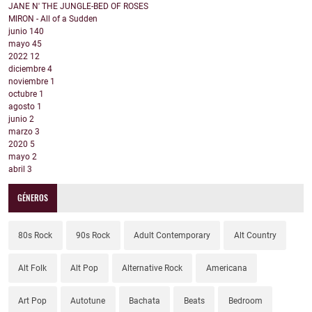
JANE N' THE JUNGLE-BED OF ROSES
MIRON - All of a Sudden
junio
140
mayo
45
2022
12
diciembre
4
noviembre
1
octubre
1
agosto
1
junio
2
marzo
3
2020
5
mayo
2
abril
3
GÉNEROS
80s Rock
90s Rock
Adult Contemporary
Alt Country
Alt Folk
Alt Pop
Alternative Rock
Americana
Art Pop
Autotune
Bachata
Beats
Bedroom