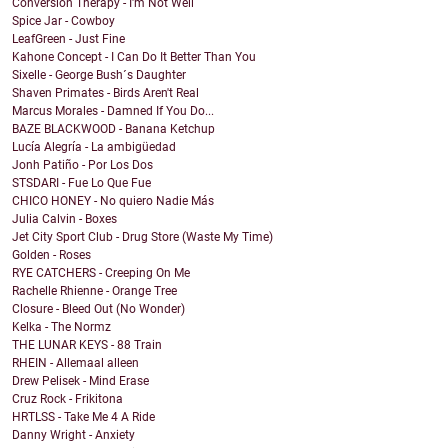
Conversion Therapy - I'm Not Well
Spice Jar - Cowboy
LeafGreen - Just Fine
Kahone Concept - I Can Do It Better Than You
Sixelle - George Bush´s Daughter
Shaven Primates - Birds Aren't Real
Marcus Morales - Damned If You Do...
BAZE BLACKWOOD - Banana Ketchup
Lucía Alegría - La ambigüedad
Jonh Patiño - Por Los Dos
STSDARI - Fue Lo Que Fue
CHICO HONEY - No quiero Nadie Más
Julia Calvin - Boxes
Jet City Sport Club - Drug Store (Waste My Time)
Golden - Roses
RYE CATCHERS - Creeping On Me
Rachelle Rhienne - Orange Tree
Closure - Bleed Out (No Wonder)
Kelka - The Normz
THE LUNAR KEYS - 88 Train
RHEIN - Allemaal alleen
Drew Pelisek - Mind Erase
Cruz Rock - Frikitona
HRTLSS - Take Me 4 A Ride
Danny Wright - Anxiety