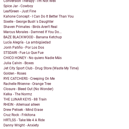
Conversion Therapy - I'm Not Well
Spice Jar - Cowboy
LeafGreen - Just Fine
Kahone Concept - I Can Do It Better Than You
Sixelle - George Bush´s Daughter
Shaven Primates - Birds Aren't Real
Marcus Morales - Damned If You Do...
BAZE BLACKWOOD - Banana Ketchup
Lucía Alegría - La ambigüedad
Jonh Patiño - Por Los Dos
STSDARI - Fue Lo Que Fue
CHICO HONEY - No quiero Nadie Más
Julia Calvin - Boxes
Jet City Sport Club - Drug Store (Waste My Time)
Golden - Roses
RYE CATCHERS - Creeping On Me
Rachelle Rhienne - Orange Tree
Closure - Bleed Out (No Wonder)
Kelka - The Normz
THE LUNAR KEYS - 88 Train
RHEIN - Allemaal alleen
Drew Pelisek - Mind Erase
Cruz Rock - Frikitona
HRTLSS - Take Me 4 A Ride
Danny Wright - Anxiety