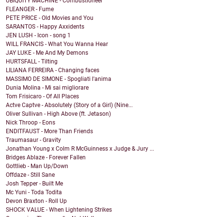
UBIQUITY MACHINE - Combustioneer
FLEANGER - Fume
PETE PRICE - Old Movies and You
SARANTOS - Happy Axxidents
JEN LUSH - Icon - song 1
WILL FRANCIS - What You Wanna Hear
JAY LUKE - Me And My Demons
HURTSFALL - Tilting
LILIANA FERREIRA - Changing faces
MASSIMO DE SIMONE - Spogliati l'anima
Dunia Molina - Mi sai migliorare
Tom Frisicaro - Of All Places
Actve Captve - Absolutely (Story of a Girl) (Nine...
Oliver Sullivan - High Above (ft. Jetason)
Nick Throop - Eons
ENDITFAUST - More Than Friends
Traumasaur - Gravity
Jonathan Young x Colm R McGuinness x Judge & Jury ...
Bridges Ablaze - Forever Fallen
Gottlieb - Man Up/Down
Offdaze - Still Sane
Josh Tepper - Built Me
Mc Yuni - Toda Todita
Devon Braxton - Roll Up
SHOCK VALUE - When Lightening Strikes