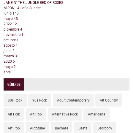
JANE N' THE JUNGLE-BED OF ROSES
MIRON - All of a Sudden
junio
140
mayo
45
2022
12
diciembre
4
noviembre
1
octubre
1
agosto
1
junio
2
marzo
3
2020
5
mayo
2
abril
3
GÉNEROS
80s Rock
90s Rock
Adult Contemporary
Alt Country
Alt Folk
Alt Pop
Alternative Rock
Americana
Art Pop
Autotune
Bachata
Beats
Bedroom