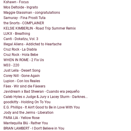
Kshawn - Focus
Mos Deltoide - Ingrato
Maggie Glassman - congratulations
Samuray - Fina Prosti Tuta
the Snorts - COMPLAINER
KELSIE KIMBERLIN - Road Trip Summer Remix
LUKX - Breathing
Canti - Dokatzu, Vol. 3
Illegal Aliens - Addicted to Heartache
Cruz Rock - La Diabla
Cruz Rock - Hola Bebe
WHEN IN ROME - 2 Fix Us
M33 - 220
Just Leila - Desert Song
Corey Nill - Gone Again
Lupion - Con los Reales
Fäex - Wir sind die Fäexers
Javidream x Bad Sheeran - Cuando era pequeño
Caleb Hyles x Judge & Jury x Lacey Sturm - Darknes...
goodkitty - Holding On To You
E.G. Phillips - It Ain't Good to Be in Love With You
Jody and the Jerms - Liberation
PARA LIA - Yellow Rose
Mantequilla Blü - Rather You
BRIAN LAMBERT - I Don't Believe in You