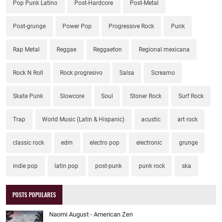
Pop Punk Latino
Post-Hardcore
Post-Metal
Post-grunge
Power Pop
Progressive Rock
Punk
Rap Metal
Reggae
Reggaeton
Regional mexicana
Rock N Roll
Rock progresivo
Salsa
Screamo
Skate Punk
Slowcore
Soul
Stoner Rock
Surf Rock
Trap
World Music (Latin & Hispanic)
acustic
art rock
classic rock
edm
electro pop
electronic
grunge
indie pop
latin pop
post-punk
punk rock
ska
POSTS POPULARES
Naomi August - American Zen