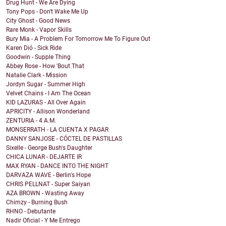
Drug Hunt - We Are Dying
Tony Pops - Don't Wake Me Up
City Ghost - Good News
Rare Monk - Vapor Skills
Bury Mia - A Problem For Tomorrow Me To Figure Out
Karen Dió - Sick Ride
Goodwin - Supple Thing
Abbey Rose - How 'Bout That
Natalie Clark - Mission
Jordyn Sugar - Summer High
Velvet Chains - I Am The Ocean
KID LAZURAS - All Over Again
APRICITY - Allison Wonderland
ZENTURIA - 4 A.M.
MONSERRATH - LA CUENTA X PAGAR
DANNY SANJOSE - CÓCTEL DE PASTILLAS
Sixelle - George Bush's Daughter
CHICA LUNAR - DEJARTE IR
MAX RYAN - DANCE INTO THE NIGHT
DARVAZA WAVE - Berlin's Hope
CHRIS PELLNAT - Super Saiyan
AZA BROWN - Wasting Away
Chimzy - Burning Bush
RHNO - Debutante
Nadir Oficial - Y Me Entrego