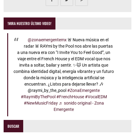
!MIRA NUESTRO ÚLTIMO VIDEO!
@zonaemergentemx
🚨 Nueva música en el
radar 🚨 RAYmi by the Pool nos abre las puertas
a una nueva era con “I Invite You to Feel Good”, un
viaje entre el French House y el EDM vocal que nos
invita a soltar, bailar y sentir. ✨🐱 Un artista que
combina identidad digital, energía vibrante y un futuro
donde la música y la inteligencia artificial se
encuentran. ¿Listxs para dejarse llevar? 🎶
@raymi_by_the_pool
#ZonaEmergente
#RaymiByThePool
#FrenchHouse
#VocalEDM
#NewMusicFriday
♬ sonido original - Zona
Emergente
BUSCAR