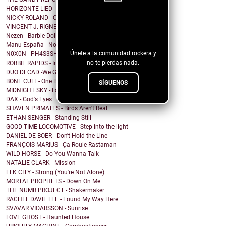
HORIZONTE LIED - Memorias de Crónicas Futuras [Rem...
NICKY ROLAND - Carried Away
¡Sigue nuestro
VINCENT J. RIGNEY - Beautiful Human
blog!
Nezen - Barbie Doll
Manu España - No me importa cómo voy a acabar
Únete a la comunidad rockera y
N0X0N - PH4S3SH1FT
no te pierdas nada.
ROBBIE RAPIDS - In Our House
DUO DECAD -We Got It All Worked Out
BONE CULT - One By One
SÍGUENOS
MIDNIGHT SKY - Last Hope for the Modern World
DAX - God's Eyes
SHAVEN PRIMATES - Birds Aren't Real
ETHAN SENGER - Standing Still
GOOD TIME LOCOMOTIVE - Step into the light
DANIEL DE BOER - Don't Hold the Line
FRANÇOIS MARIUS - Ça Roule Rastaman
WILD HORSE - Do You Wanna Talk
NATALIE CLARK - Mission
ELK CITY - Strong (You're Not Alone)
MORTAL PROPHETS - Down On Me
THE NUMB PROJECT - Shakermaker
RACHEL DAVIE LEE - Found My Way Here
SVAVAR VIÐARSSON - Sunrise
LOVE GHOST - Haunted House