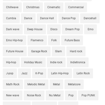
Chillwave
Christmas
Cinematic
Commercial
Cumbia
Dance
Dance Hall
Dance Pop
Dancehall
Dark wave
Deep House
Disco
Dream Pop
Emo
Emo Hip-hop
Flamenco
Folk
Future Bass
Future House
Garage Rock
Glam
Hard rock
Hip-hop
Holiday Music
Indie rock
Indietronica
J-pop
Jazz
K-Pop
Latin Hip-Hop
Latin Rock
Math Rock
Melodic Metal
Metal
Metalcore
New wave
Noise Rock
Nu Metal
Pop
Pop PUNK