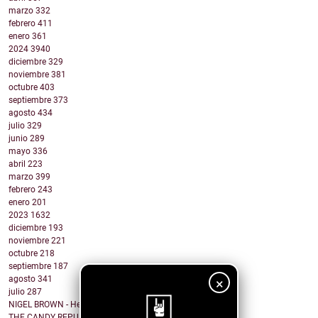
marzo
332
febrero
411
enero
361
2024
3940
diciembre
329
noviembre
381
octubre
403
septiembre
373
agosto
434
julio
329
junio
289
mayo
336
abril
223
marzo
399
febrero
243
enero
201
2023
1632
diciembre
193
noviembre
221
octubre
218
septiembre
187
agosto
341
×
julio
287
NIGEL BROWN - Here Comes The Truth
THE CANDY REPUBLIC - I do not write love songs