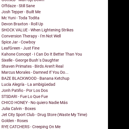
Offdaze - Still Sane
Josh Tepper - Built Me
Mc Yuni - Toda Todita
Devon Braxton - Roll Up
SHOCK VALUE - When Lightening Strikes
Conversion Therapy - I'm Not Well
Spice Jar - Cowboy
LeafGreen - Just Fine
Kahone Concept - I Can Do It Better Than You
Sixelle - George Bush´s Daughter
Shaven Primates - Birds Aren't Real
Marcus Morales - Damned If You Do...
BAZE BLACKWOOD - Banana Ketchup
Lucía Alegría - La ambigüedad
Jonh Patiño - Por Los Dos
STSDARI - Fue Lo Que Fue
CHICO HONEY - No quiero Nadie Más
Julia Calvin - Boxes
Jet City Sport Club - Drug Store (Waste My Time)
Golden - Roses
RYE CATCHERS - Creeping On Me