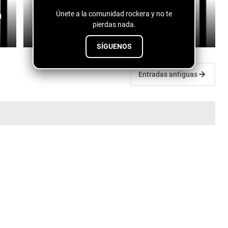
n
Dos Santos - Es Amor
Únete a la comunidad rockera y no te
pierdas nada.
July 27, 2026
SÍGUENOS
Entradas antiguas