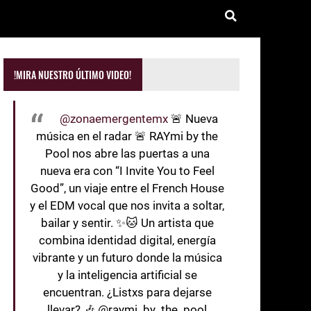
!MIRA NUESTRO ÚLTIMO VIDEO!
@zonaemergentemx
🚨 Nueva
música en el radar 🚨 RAYmi by the
Pool nos abre las puertas a una
nueva era con “I Invite You to Feel
Good”, un viaje entre el French House
y el EDM vocal que nos invita a soltar,
bailar y sentir. ✨🐱 Un artista que
combina identidad digital, energía
vibrante y un futuro donde la música
y la inteligencia artificial se
encuentran. ¿Listxs para dejarse
llevar? 🎶 @raymi_by_the_pool