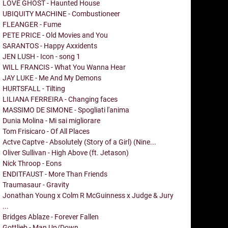
LOVE GHOST - Haunted House
UBIQUITY MACHINE - Combustioneer
FLEANGER - Fume
PETE PRICE - Old Movies and You
SARANTOS - Happy Axxidents
JEN LUSH - Icon - song 1
WILL FRANCIS - What You Wanna Hear
JAY LUKE - Me And My Demons
HURTSFALL - Tilting
LILIANA FERREIRA - Changing faces
MASSIMO DE SIMONE - Spogliati l'anima
Dunia Molina - Mi sai migliorare
Tom Frisicaro - Of All Places
Actve Captve - Absolutely (Story of a Girl) (Nine...
Oliver Sullivan - High Above (ft. Jetason)
Nick Throop - Eons
ENDITFAUST - More Than Friends
Traumasaur - Gravity
Jonathan Young x Colm R McGuinness x Judge & Jury
...
Bridges Ablaze - Forever Fallen
Gottlieb - Man Up/Down