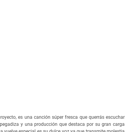
 proyecto, es una canción súper fresca que querrás escuchar
 pegadiza y una producción que destaca por su gran carga
 vuelve especial es su dulce voz ya que transmite molestia