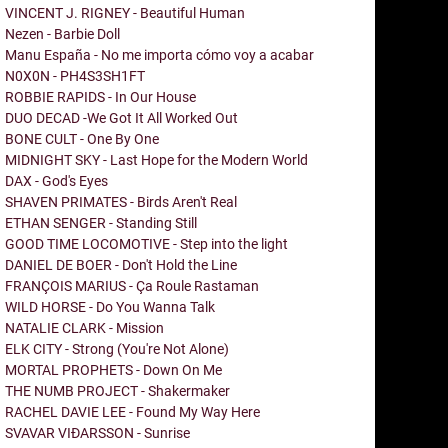
VINCENT J. RIGNEY - Beautiful Human
Nezen - Barbie Doll
Manu España - No me importa cómo voy a acabar
N0X0N - PH4S3SH1FT
ROBBIE RAPIDS - In Our House
DUO DECAD -We Got It All Worked Out
BONE CULT - One By One
MIDNIGHT SKY - Last Hope for the Modern World
DAX - God's Eyes
SHAVEN PRIMATES - Birds Aren't Real
ETHAN SENGER - Standing Still
GOOD TIME LOCOMOTIVE - Step into the light
DANIEL DE BOER - Don't Hold the Line
FRANÇOIS MARIUS - Ça Roule Rastaman
WILD HORSE - Do You Wanna Talk
NATALIE CLARK - Mission
ELK CITY - Strong (You're Not Alone)
MORTAL PROPHETS - Down On Me
THE NUMB PROJECT - Shakermaker
RACHEL DAVIE LEE - Found My Way Here
SVAVAR VIÐARSSON - Sunrise