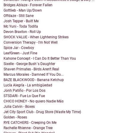
Bridges Ablaze - Forever Fallen
Gottlieb - Man Up/Down
Offdaze - Still Sane
Josh Tepper - Built Me
Mc Yuni - Toda Todita
Devon Braxton - Roll Up
SHOCK VALUE - When Lightening Strikes
Conversion Therapy - I'm Not Well
Spice Jar - Cowboy
LeafGreen - Just Fine
Kahone Concept - I Can Do It Better Than You
Sixelle - George Bush´s Daughter
Shaven Primates - Birds Aren't Real
Marcus Morales - Damned If You Do...
BAZE BLACKWOOD - Banana Ketchup
Lucía Alegría - La ambigüedad
Jonh Patiño - Por Los Dos
STSDARI - Fue Lo Que Fue
CHICO HONEY - No quiero Nadie Más
Julia Calvin - Boxes
Jet City Sport Club - Drug Store (Waste My Time)
Golden - Roses
RYE CATCHERS - Creeping On Me
Rachelle Rhienne - Orange Tree