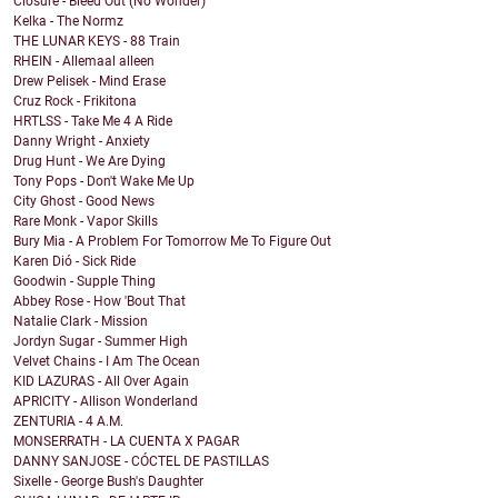
Closure - Bleed Out (No Wonder)
Kelka - The Normz
THE LUNAR KEYS - 88 Train
RHEIN - Allemaal alleen
Drew Pelisek - Mind Erase
Cruz Rock - Frikitona
HRTLSS - Take Me 4 A Ride
Danny Wright - Anxiety
Drug Hunt - We Are Dying
Tony Pops - Don't Wake Me Up
City Ghost - Good News
Rare Monk - Vapor Skills
Bury Mia - A Problem For Tomorrow Me To Figure Out
Karen Dió - Sick Ride
Goodwin - Supple Thing
Abbey Rose - How 'Bout That
Natalie Clark - Mission
Jordyn Sugar - Summer High
Velvet Chains - I Am The Ocean
KID LAZURAS - All Over Again
APRICITY - Allison Wonderland
ZENTURIA - 4 A.M.
MONSERRATH - LA CUENTA X PAGAR
DANNY SANJOSE - CÓCTEL DE PASTILLAS
Sixelle - George Bush's Daughter