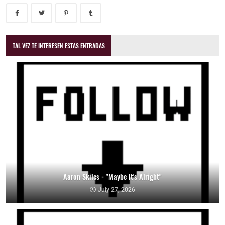
TAL VEZ TE INTERESEN ESTAS ENTRADAS
Aaron Skiles - "Maybe It's Alright"
July 27, 2026