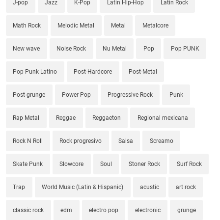
J-pop
Jazz
K-Pop
Latin Hip-Hop
Latin Rock
Math Rock
Melodic Metal
Metal
Metalcore
New wave
Noise Rock
Nu Metal
Pop
Pop PUNK
Pop Punk Latino
Post-Hardcore
Post-Metal
Post-grunge
Power Pop
Progressive Rock
Punk
Rap Metal
Reggae
Reggaeton
Regional mexicana
Rock N Roll
Rock progresivo
Salsa
Screamo
Skate Punk
Slowcore
Soul
Stoner Rock
Surf Rock
Trap
World Music (Latin & Hispanic)
acustic
art rock
classic rock
edm
electro pop
electronic
grunge