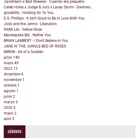
Javidream x Bad Sheeran - Cuando era pequeño
Caleb Hyles x Judge & Jury x Lacey Sturm - Darknes...
goodkitty - Holding On To You
E.G. Phillips - It Ain't Good to Be in Love With You
Jody and the Jerms - Liberation
PARA LIA - Yellow Rose
Mantequilla Blü - Rather You
BRIAN LAMBERT - I Don't Believe in You
JANE N' THE JUNGLE-BED OF ROSES
MIRON - All of a Sudden
junio
140
mayo
45
2022
12
diciembre
4
noviembre
1
octubre
1
agosto
1
junio
2
marzo
3
2020
5
mayo
2
abril
3
GÉNEROS