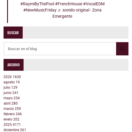
#RaymiByThePool
#FrenchHouse
#VocalEDM
#NewMusicFriday
♬ sonido original - Zona
Emergente
BUSCAR
ARCHIVO
2026
1630
agosto
19
julio
129
junio
241
mayo
254
abril
280
marzo
259
febrero
246
enero
202
2025
4171
diciembre
261