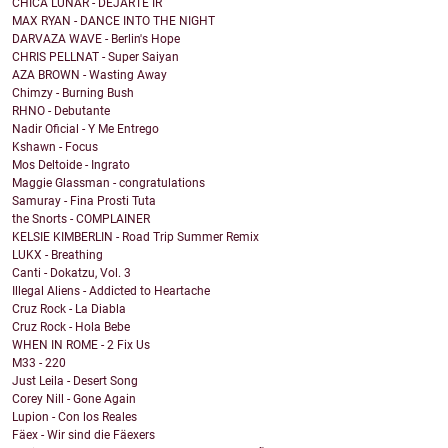
CHICA LUNAR - DEJARTE IR
MAX RYAN - DANCE INTO THE NIGHT
DARVAZA WAVE - Berlin's Hope
CHRIS PELLNAT - Super Saiyan
AZA BROWN - Wasting Away
Chimzy - Burning Bush
RHNO - Debutante
Nadir Oficial - Y Me Entrego
Kshawn - Focus
Mos Deltoide - Ingrato
Maggie Glassman - congratulations
Samuray - Fina Prosti Tuta
the Snorts - COMPLAINER
KELSIE KIMBERLIN - Road Trip Summer Remix
LUKX - Breathing
Canti - Dokatzu, Vol. 3
Illegal Aliens - Addicted to Heartache
Cruz Rock - La Diabla
Cruz Rock - Hola Bebe
WHEN IN ROME - 2 Fix Us
M33 - 220
Just Leila - Desert Song
Corey Nill - Gone Again
Lupion - Con los Reales
Fäex - Wir sind die Fäexers