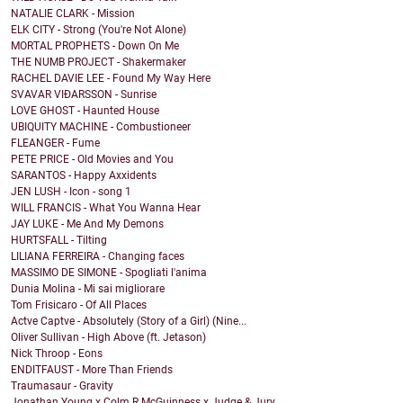
NATALIE CLARK - Mission
ELK CITY - Strong (You're Not Alone)
MORTAL PROPHETS - Down On Me
THE NUMB PROJECT - Shakermaker
RACHEL DAVIE LEE - Found My Way Here
SVAVAR VIÐARSSON - Sunrise
LOVE GHOST - Haunted House
UBIQUITY MACHINE - Combustioneer
FLEANGER - Fume
PETE PRICE - Old Movies and You
SARANTOS - Happy Axxidents
JEN LUSH - Icon - song 1
WILL FRANCIS - What You Wanna Hear
JAY LUKE - Me And My Demons
HURTSFALL - Tilting
LILIANA FERREIRA - Changing faces
MASSIMO DE SIMONE - Spogliati l'anima
Dunia Molina - Mi sai migliorare
Tom Frisicaro - Of All Places
Actve Captve - Absolutely (Story of a Girl) (Nine...
Oliver Sullivan - High Above (ft. Jetason)
Nick Throop - Eons
ENDITFAUST - More Than Friends
Traumasaur - Gravity
Jonathan Young x Colm R McGuinness x Judge & Jury ...