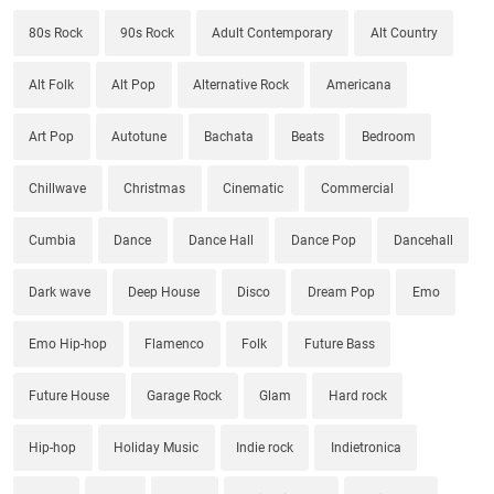
80s Rock
90s Rock
Adult Contemporary
Alt Country
Alt Folk
Alt Pop
Alternative Rock
Americana
Art Pop
Autotune
Bachata
Beats
Bedroom
Chillwave
Christmas
Cinematic
Commercial
Cumbia
Dance
Dance Hall
Dance Pop
Dancehall
Dark wave
Deep House
Disco
Dream Pop
Emo
Emo Hip-hop
Flamenco
Folk
Future Bass
Future House
Garage Rock
Glam
Hard rock
Hip-hop
Holiday Music
Indie rock
Indietronica