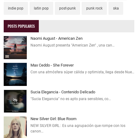
indie pop
latin pop
post-punk
punk rock
ska
POSTS POPULARES
Naomi August - American Zen
Naomi August presenta "American Zen" , una can…
Max Ceddo - She Forever
Con una atmósfera súper cálida y optimista, llega desde Nue…
Sucia Elegancia - Contenido Delicado
"Sucia Elegancia" no es apto para sensibles, co…
New Silver Girl: Blue Room
NEW SILVER GIRL : Es una agrupación que rompe con los
canon…