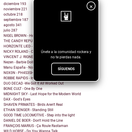
diciembre
193
×
noviembre
221
octubre
218
septiembre
187
agosto
341
julio
287
¡Sigue nuestro
NIGEL BROWN - Here Comes The Truth
THE CANDY REPUBLIC - I do not write love songs
blog!
HORIZONTE LIED - Memorias de Crónicas Futuras [Rem...
NICKY ROLAND - Carried Away
Únete a la comunidad rockera y
VINCENT J. RIGNEY - Beautiful Human
no te pierdas nada.
Nezen - Barbie Doll
Manu España - No me importa cómo voy a acabar
SÍGUENOS
N0X0N - PH4S3SH1FT
ROBBIE RAPIDS - In Our House
DUO DECAD -We Got It All Worked Out
BONE CULT - One By One
MIDNIGHT SKY - Last Hope for the Modern World
DAX - God's Eyes
SHAVEN PRIMATES - Birds Aren't Real
ETHAN SENGER - Standing Still
GOOD TIME LOCOMOTIVE - Step into the light
DANIEL DE BOER - Don't Hold the Line
FRANÇOIS MARIUS - Ça Roule Rastaman
WILD HORSE - Do You Wanna Talk