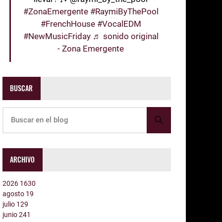
#ZonaEmergente
#RaymiByThePool
#FrenchHouse
#VocalEDM
#NewMusicFriday
♬ sonido original
- Zona Emergente
BUSCAR
ARCHIVO
2026
1630
agosto
19
julio
129
junio
241