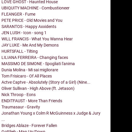
LOVE GHOST - Haunted House
UBIQUITY MACHINE - Combustioneer
FLEANGER - Fume
PETE PRICE - Old Movies and You
SARANTOS - Happy Axxidents
JEN LUSH - Icon - song 1
WILL FRANCIS - What You Wanna Hear
JAY LUKE - Me And My Demons
HURTSFALL - Tilting
LILIANA FERREIRA - Changing faces
MASSIMO DE SIMONE - Spogliati l'anima
Dunia Molina - Mi sai migliorare
Tom Frisicaro - Of All Places
Actve Captve - Absolutely (Story of a Girl) (Nine...
Oliver Sullivan - High Above (ft. Jetason)
Nick Throop - Eons
ENDITFAUST - More Than Friends
Traumasaur - Gravity
Jonathan Young x Colm R McGuinness x Judge & Jury
...
Bridges Ablaze - Forever Fallen
Gottlieb - Man Up/Down