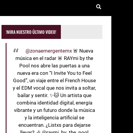
!MIRA NUESTRO ÚLTIMO VIDEO!
@zonaemergentemx
🚨 Nueva
música en el radar 🚨 RAYmi by the
Pool nos abre las puertas a una
nueva era con “I Invite You to Feel
Good”, un viaje entre el French House
y el EDM vocal que nos invita a soltar,
bailar y sentir. ✨🐱 Un artista que
combina identidad digital, energía
vibrante y un futuro donde la música
y la inteligencia artificial se
encuentran. ¿Listxs para dejarse
llevar? 🎶 @raymi_by_the_pool