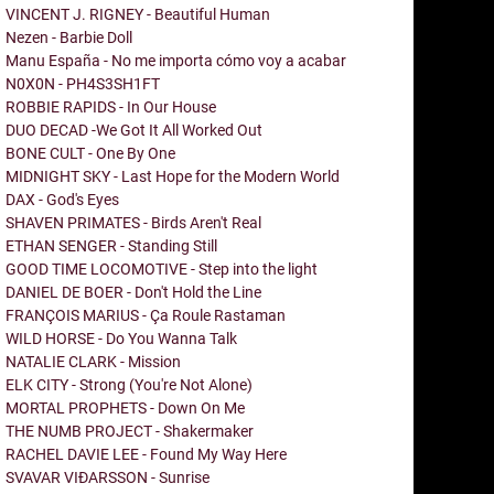
VINCENT J. RIGNEY - Beautiful Human
Nezen - Barbie Doll
Manu España - No me importa cómo voy a acabar
N0X0N - PH4S3SH1FT
ROBBIE RAPIDS - In Our House
DUO DECAD -We Got It All Worked Out
BONE CULT - One By One
MIDNIGHT SKY - Last Hope for the Modern World
DAX - God's Eyes
SHAVEN PRIMATES - Birds Aren't Real
ETHAN SENGER - Standing Still
GOOD TIME LOCOMOTIVE - Step into the light
DANIEL DE BOER - Don't Hold the Line
FRANÇOIS MARIUS - Ça Roule Rastaman
WILD HORSE - Do You Wanna Talk
NATALIE CLARK - Mission
ELK CITY - Strong (You're Not Alone)
MORTAL PROPHETS - Down On Me
THE NUMB PROJECT - Shakermaker
RACHEL DAVIE LEE - Found My Way Here
SVAVAR VIÐARSSON - Sunrise