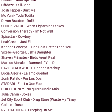
Offdaze - Still Sane
Josh Tepper - Built Me
Mc Yuni - Toda Todita
Devon Braxton - Roll Up
SHOCK VALUE - When Lightening Strikes
Conversion Therapy - I'm Not Well
Spice Jar - Cowboy
LeafGreen - Just Fine
Kahone Concept - I Can Do It Better Than You
Sixelle - George Bush´s Daughter
Shaven Primates - Birds Aren't Real
Marcus Morales - Damned If You Do...
BAZE BLACKWOOD - Banana Ketchup
Lucía Alegría - La ambigüedad
Jonh Patiño - Por Los Dos
STSDARI - Fue Lo Que Fue
CHICO HONEY - No quiero Nadie Más
Julia Calvin - Boxes
Jet City Sport Club - Drug Store (Waste My Time)
Golden - Roses
RYE CATCHERS - Creeping On Me