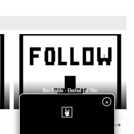
Max Ceddo - Elected For This
July 10, 2026
×
Entradas antiguas
¡Sigue nuestro blog!