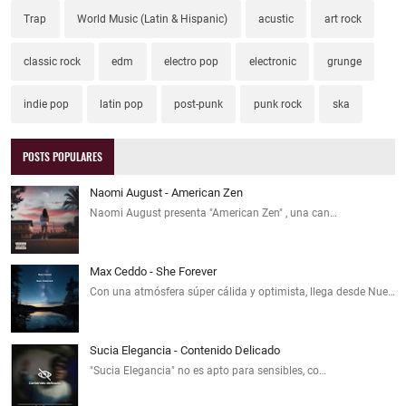
Trap
World Music (Latin & Hispanic)
acustic
art rock
classic rock
edm
electro pop
electronic
grunge
indie pop
latin pop
post-punk
punk rock
ska
POSTS POPULARES
Naomi August - American Zen
Naomi August presenta "American Zen" , una can…
Max Ceddo - She Forever
Con una atmósfera súper cálida y optimista, llega desde Nue…
Sucia Elegancia - Contenido Delicado
"Sucia Elegancia" no es apto para sensibles, co…