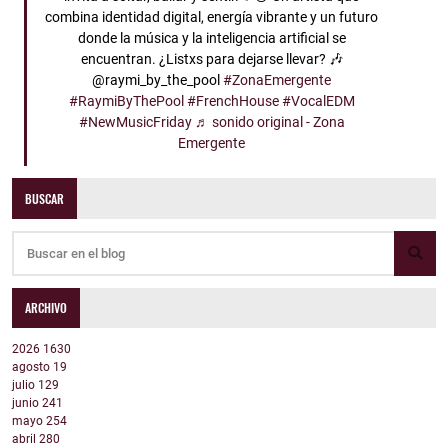
combina identidad digital, energía vibrante y un futuro
donde la música y la inteligencia artificial se
encuentran. ¿Listxs para dejarse llevar? 🎶
@raymi_by_the_pool
#ZonaEmergente
#RaymiByThePool
#FrenchHouse
#VocalEDM
#NewMusicFriday
♬ sonido original - Zona
Emergente
BUSCAR
ARCHIVO
2026
1630
agosto
19
julio
129
junio
241
mayo
254
abril
280