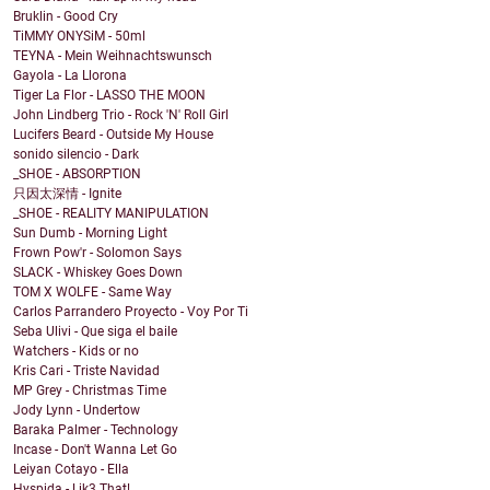
Bruklin - Good Cry
TiMMY ONYSiM - 50ml
TEYNA - Mein Weihnachtswunsch
Gayola - La Llorona
Tiger La Flor - LASSO THE MOON
John Lindberg Trio - Rock 'N' Roll Girl
Lucifers Beard - Outside My House
sonido silencio - Dark
_SHOE - ABSORPTION
只因太深情 - Ignite
_SHOE - REALITY MANIPULATION
Sun Dumb - Morning Light
Frown Pow'r - Solomon Says
SLACK - Whiskey Goes Down
TOM X WOLFE - Same Way
Carlos Parrandero Proyecto - Voy Por Ti
Seba Ulivi - Que siga el baile
Watchers - Kids or no
Kris Cari - Triste Navidad
MP Grey - Christmas Time
Jody Lynn - Undertow
Baraka Palmer - Technology
Incase - Don't Wanna Let Go
Leiyan Cotayo - Ella
Hyspida - Lik3 That!