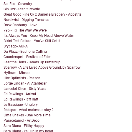
Sol Feo - Coventry
Gin Ozz - Starlit Reverie
Great Good Fine Ok x Danielle Bradbery - Appetite
Nordkvist - Digging Trenches
Drew Danburry - Love
795 - Fix The Way We Were
It’s Always You - Keep My Head Above Water
Bikini Test Failure - You've Still Got It
Brytiago- AURA
Da Plazz - Euphoria Calling
Counterspell - Festival of Eden
Fear the Lions - Heads Up Buttercup
Sparrow - A Life Lived Above Ground, by Sparrow
Hythum - Mirrors
Like Optimists - Reason
Jorge Lindan - Al Atardecer
Lancelot Chen - Sixty Years
Ed Rawlings - Arrival
Ed Rawlings - Riff Raft
Le Gassique - Unglory
feldspar - what makes us stay ?
Lima Shakes - One More Time
Paracetamol - ArtDecó
Sara Diana - Filthy Happy
Sara Diana - kall up in my head