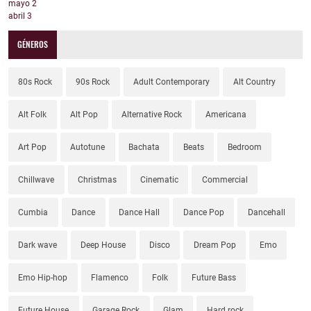
mayo
2
abril
3
GÉNEROS
80s Rock
90s Rock
Adult Contemporary
Alt Country
Alt Folk
Alt Pop
Alternative Rock
Americana
Art Pop
Autotune
Bachata
Beats
Bedroom
Chillwave
Christmas
Cinematic
Commercial
Cumbia
Dance
Dance Hall
Dance Pop
Dancehall
Dark wave
Deep House
Disco
Dream Pop
Emo
Emo Hip-hop
Flamenco
Folk
Future Bass
Future House
Garage Rock
Glam
Hard rock