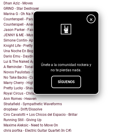
Dhan Aziz - Moves
GRIND - Star Destroyer
Marina G - Oh Na Na
×
Counterspell - Parallel on the End of the World
Counterspell - Anemone
Jason Parker - Fairy Bread
JENNY & ME - Music
Simone Contin- Apnea
Knight Life - Pretty Mother Fucker
¡Sigue nuestro
Una Noche En Bogota - Despedida
blog!
Dario Emu - Daydream
Lui & The Naked Aphids - Lindsey Sue (Will You Mar...
Únete a la comunidad rockera y
A Reminder - Tonal Wakeup
no te pierdas nada.
Novos Paulistas - Num Piscar de Olhos
No Take Backs - Caught Up
SÍGUENOS
Marry Cherry - High All Night
Pretty Lucky - Shave Or Sheep
Royal Circus - Christmas in blue
Ann Romes - Heaven
Stratafield - Sympathetic Waveforms
dropbear - Drift/Dissolve
Ciro Cavalotti + Los Chicos del Espacio - Brillar
Running Still - Giving Up
Maxime Aleksic - Need to Move On
chris portka - Electric Guitar Quartet (In C#)