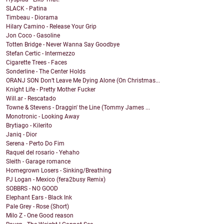
SLACK - Patina
Timbeau - Diorama
Hilary Camino - Release Your Grip
Jon Coco - Gasoline
Totten Bridge - Never Wanna Say Goodbye
Stefan Certic - Intermezzo
Cigarette Trees - Faces
Sonderline - The Center Holds
ORANJ SON Don’t Leave Me Dying Alone (On Christmas...
Knight Life - Pretty Mother Fucker
Will.ar - Rescatado
Towne & Stevens - Draggin' the Line (Tommy James ...
Monotronic - Looking Away
Brytiago - Kilerito
Janiq - Dior
Serena - Perto Do Fim
Raquel del rosario - Yehaho
Sleith - Garage romance
Homegrown Losers - Sinking/Breathing
PJ Logan - Mexico (fera2busy Remix)
SOBBRS - NO GOOD
Elephant Ears - Black Ink
Pale Grey - Rose (Short)
Milo Z - One Good reason