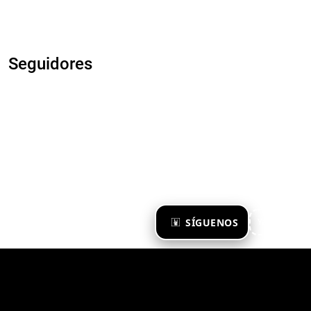
Seguidores
×
SÍGUENOS
Ya te sigo