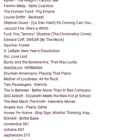
Raven - The Weight I Cannot See
Fermin Medy - Salto Cuántico
The Human Fund - Pig Empire
Louise Goffin - Backseat
Stephen Dowd - (Ça S’en Vient) It’s Coming Can You...
Jacuzzi Fire: She's a Witch
Fuck You, Tammy!: Shadow (The Chromatics Cover)
Edward Clift: SWEAR (By The Moon)
Saurme: Forest
S. LaBate: New Year's Dissolution
Gio: Love Lost
Bucky and the Bookworms: That Was Lucky
AlexDeLion: HERMANA
Drunken Americans; Playing That Piano
Mother of Loudness: All for Rock
Two Passengers - Eternity
The in Between - Better Alone Than In Bad Company
GiGi Abbott - Elizabeth Meets the New Kid at School
The Real Mack The Knife - Heavenly Moves
Angela Aux - Pearly Gates
Honey I'm Home - Stop Sign, Wishful Thinking, Hap...
ROHAN - Brittle Babe
noviembre
381
octubre
403
septiembre
373