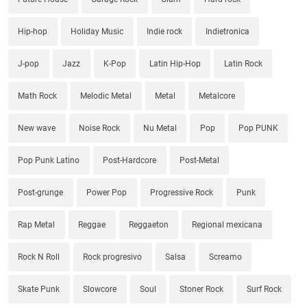
Hip-hop
Holiday Music
Indie rock
Indietronica
J-pop
Jazz
K-Pop
Latin Hip-Hop
Latin Rock
Math Rock
Melodic Metal
Metal
Metalcore
New wave
Noise Rock
Nu Metal
Pop
Pop PUNK
Pop Punk Latino
Post-Hardcore
Post-Metal
Post-grunge
Power Pop
Progressive Rock
Punk
Rap Metal
Reggae
Reggaeton
Regional mexicana
Rock N Roll
Rock progresivo
Salsa
Screamo
Skate Punk
Slowcore
Soul
Stoner Rock
Surf Rock