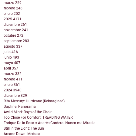
marzo
259
febrero
246
enero
202
2025
4171
diciembre
261
noviembre
241
octubre
272
septiembre
283
agosto
337
julio
416
junio
493
mayo
407
abril
357
marzo
332
febrero
411
enero
361
2024
3940
diciembre
329
Rita Mercury: Hurricane (Reimagined)
Daphne: Panorama
Awild Mind: Boys of the Choir
Too Close For Comfort: TREADING WATER
Enrique De la Rosa x Andrés Cordero: Nunca me Miraste
Still in the Light: The Sun
Arcane Down: Medusa