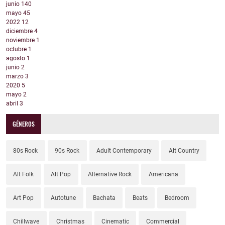
junio
140
mayo
45
2022
12
diciembre
4
noviembre
1
octubre
1
agosto
1
junio
2
marzo
3
2020
5
mayo
2
abril
3
GÉNEROS
80s Rock
90s Rock
Adult Contemporary
Alt Country
Alt Folk
Alt Pop
Alternative Rock
Americana
Art Pop
Autotune
Bachata
Beats
Bedroom
Chillwave
Christmas
Cinematic
Commercial