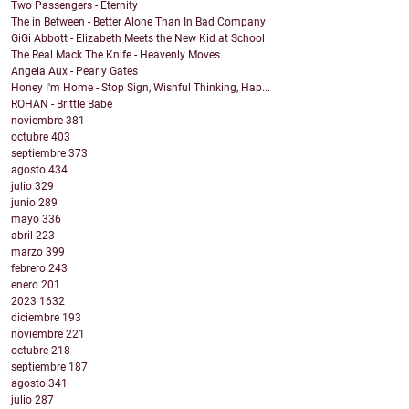
Two Passengers - Eternity
The in Between - Better Alone Than In Bad Company
GiGi Abbott - Elizabeth Meets the New Kid at School
The Real Mack The Knife - Heavenly Moves
Angela Aux - Pearly Gates
Honey I'm Home - Stop Sign, Wishful Thinking, Hap...
ROHAN - Brittle Babe
noviembre
381
octubre
403
septiembre
373
agosto
434
julio
329
junio
289
mayo
336
abril
223
marzo
399
febrero
243
enero
201
2023
1632
diciembre
193
noviembre
221
octubre
218
septiembre
187
agosto
341
julio
287