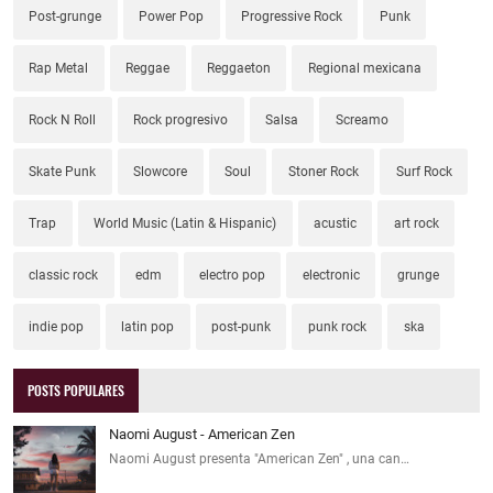
Post-grunge
Power Pop
Progressive Rock
Punk
Rap Metal
Reggae
Reggaeton
Regional mexicana
Rock N Roll
Rock progresivo
Salsa
Screamo
Skate Punk
Slowcore
Soul
Stoner Rock
Surf Rock
Trap
World Music (Latin & Hispanic)
acustic
art rock
classic rock
edm
electro pop
electronic
grunge
indie pop
latin pop
post-punk
punk rock
ska
POSTS POPULARES
Naomi August - American Zen
Naomi August presenta "American Zen" , una can…