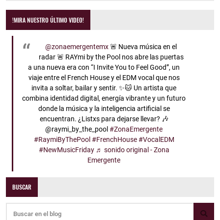
!MIRA NUESTRO ÚLTIMO VIDEO!
@zonaemergentemx
🚨 Nueva música en el
radar 🚨 RAYmi by the Pool nos abre las puertas
a una nueva era con “I Invite You to Feel Good”, un
viaje entre el French House y el EDM vocal que nos
invita a soltar, bailar y sentir. ✨🐱 Un artista que
combina identidad digital, energía vibrante y un futuro
donde la música y la inteligencia artificial se
encuentran. ¿Listxs para dejarse llevar? 🎶
@raymi_by_the_pool
#ZonaEmergente
#RaymiByThePool
#FrenchHouse
#VocalEDM
#NewMusicFriday
♬ sonido original - Zona
Emergente
BUSCAR