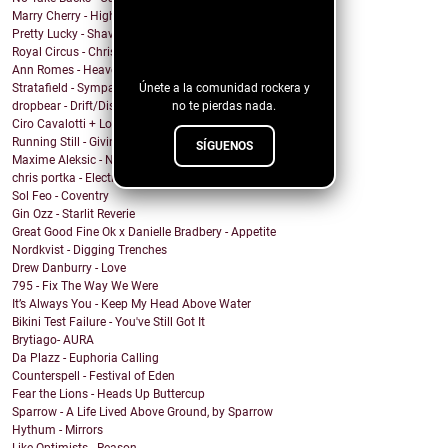
Marry Cherry - High All Night
¡Sigue nuestro
Pretty Lucky - Shave Or Sheep
blog!
Royal Circus - Christmas in blue
Ann Romes - Heaven
Únete a la comunidad rockera y
Stratafield - Sympathetic Waveforms
no te pierdas nada.
dropbear - Drift/Dissolve
Ciro Cavalotti + Los Chicos del Espacio - Brillar
Running Still - Giving Up
SÍGUENOS
Maxime Aleksic - Need to Move On
chris portka - Electric Guitar Quartet (In C#)
Sol Feo - Coventry
Gin Ozz - Starlit Reverie
Great Good Fine Ok x Danielle Bradbery - Appetite
Nordkvist - Digging Trenches
Drew Danburry - Love
795 - Fix The Way We Were
It’s Always You - Keep My Head Above Water
Bikini Test Failure - You've Still Got It
Brytiago- AURA
Da Plazz - Euphoria Calling
Counterspell - Festival of Eden
Fear the Lions - Heads Up Buttercup
Sparrow - A Life Lived Above Ground, by Sparrow
Hythum - Mirrors
Like Optimists - Reason