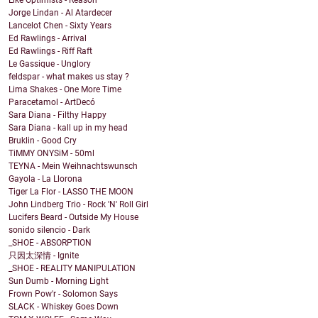
Jorge Lindan - Al Atardecer
Lancelot Chen - Sixty Years
Ed Rawlings - Arrival
Ed Rawlings - Riff Raft
Le Gassique - Unglory
feldspar - what makes us stay ?
Lima Shakes - One More Time
Paracetamol - ArtDecó
Sara Diana - Filthy Happy
Sara Diana - kall up in my head
Bruklin - Good Cry
TiMMY ONYSiM - 50ml
TEYNA - Mein Weihnachtswunsch
Gayola - La Llorona
Tiger La Flor - LASSO THE MOON
John Lindberg Trio - Rock 'N' Roll Girl
Lucifers Beard - Outside My House
sonido silencio - Dark
_SHOE - ABSORPTION
只因太深情 - Ignite
_SHOE - REALITY MANIPULATION
Sun Dumb - Morning Light
Frown Pow'r - Solomon Says
SLACK - Whiskey Goes Down