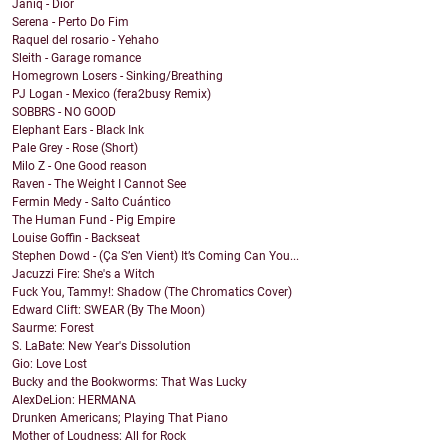
Janiq - Dior
Serena - Perto Do Fim
Raquel del rosario - Yehaho
Sleith - Garage romance
Homegrown Losers - Sinking/Breathing
PJ Logan - Mexico (fera2busy Remix)
SOBBRS - NO GOOD
Elephant Ears - Black Ink
Pale Grey - Rose (Short)
Milo Z - One Good reason
Raven - The Weight I Cannot See
Fermin Medy - Salto Cuántico
The Human Fund - Pig Empire
Louise Goffin - Backseat
Stephen Dowd - (Ça S’en Vient) It’s Coming Can You...
Jacuzzi Fire: She's a Witch
Fuck You, Tammy!: Shadow (The Chromatics Cover)
Edward Clift: SWEAR (By The Moon)
Saurme: Forest
S. LaBate: New Year's Dissolution
Gio: Love Lost
Bucky and the Bookworms: That Was Lucky
AlexDeLion: HERMANA
Drunken Americans; Playing That Piano
Mother of Loudness: All for Rock