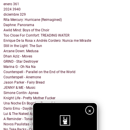
enero
361
2024
3940
diciembre
329
Rita Mercury: Hurricane (Reimagined)
Daphne: Panorama
Awild Mind: Boys of the Choir
Too Close For Comfort: TREADING WATER
Enrique De la Rosa x Andrés Cordero: Nunca me Miraste
Still in the Light: The Sun
Arcane Down: Medusa
Dhan Aziz - Moves
GRIND - Star Destroyer
Marina G - Oh Na Na
Counterspell - Parallel on the End of the World
Counterspell - Anemone
Jason Parker - Fairy Bread
JENNY & ME - Music
Simone Contin- Apnea
Knight Life - Pretty Mother Fucker
Una Noche En Bogota - Despedida
Dario Emu - Daydream
×
Lui & The Naked Aphids - Lindsey Sue (Will You Mar...
A Reminder - Tonal Wakeup
Novos Paulistas - Num Piscar de Olhos
No Take Backs - Caught Up