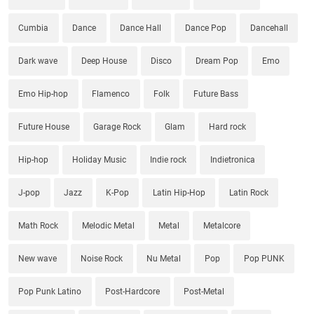
Cumbia
Dance
Dance Hall
Dance Pop
Dancehall
Dark wave
Deep House
Disco
Dream Pop
Emo
Emo Hip-hop
Flamenco
Folk
Future Bass
Future House
Garage Rock
Glam
Hard rock
Hip-hop
Holiday Music
Indie rock
Indietronica
J-pop
Jazz
K-Pop
Latin Hip-Hop
Latin Rock
Math Rock
Melodic Metal
Metal
Metalcore
New wave
Noise Rock
Nu Metal
Pop
Pop PUNK
Pop Punk Latino
Post-Hardcore
Post-Metal