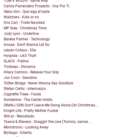
TOM X WOLFE - Same Way
Carlos Parrandero Proyecto - Voy Por Ti
Seba Ulivi - Que siga el baile
Watchers - Kids or no
Kris Cari - Triste Navidad
MP Grey - Christmas Time
Jody Lynn - Undertow
Baraka Palmer - Technology
Incase - Don't Wanna Let Go
Leiyan Cotayo - Ella
Hyspida - Lik3 That!
SLACK - Patina
Timbeau - Diorama
Hilary Camino - Release Your Grip
Jon Coco - Gasoline
Totten Bridge - Never Wanna Say Goodbye
Stefan Certic - Intermezzo
Cigarette Trees - Faces
Sonderline - The Center Holds
ORANJ SON Don’t Leave Me Dying Alone (On Christmas...
Knight Life - Pretty Mother Fucker
Will.ar - Rescatado
Towne & Stevens - Draggin' the Line (Tommy James ...
Monotronic - Looking Away
Brytiago - Kilerito