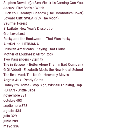
Stephen Dowd - (Ça S’en Vient) It’s Coming Can You...
Jacuzzi Fire: She's a Witch
Fuck You, Tammy!: Shadow (The Chromatics Cover)
Edward Clift: SWEAR (By The Moon)
Saurme: Forest
S. LaBate: New Year's Dissolution
Gio: Love Lost
Bucky and the Bookworms: That Was Lucky
AlexDeLion: HERMANA
Drunken Americans; Playing That Piano
Mother of Loudness: All for Rock
Two Passengers - Eternity
The in Between - Better Alone Than In Bad Company
GiGi Abbott - Elizabeth Meets the New Kid at School
The Real Mack The Knife - Heavenly Moves
Angela Aux - Pearly Gates
Honey I'm Home - Stop Sign, Wishful Thinking, Hap...
ROHAN - Brittle Babe
noviembre
381
octubre
403
septiembre
373
agosto
434
julio
329
junio
289
mayo
336