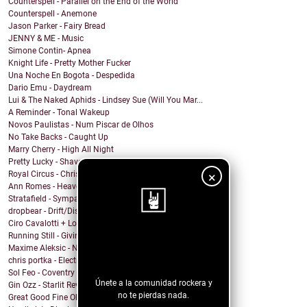
Counterspell - Parallel on the End of the World
Counterspell - Anemone
Jason Parker - Fairy Bread
JENNY & ME - Music
Simone Contin- Apnea
Knight Life - Pretty Mother Fucker
Una Noche En Bogota - Despedida
Dario Emu - Daydream
Lui & The Naked Aphids - Lindsey Sue (Will You Mar...
A Reminder - Tonal Wakeup
Novos Paulistas - Num Piscar de Olhos
No Take Backs - Caught Up
Marry Cherry - High All Night
Pretty Lucky - Shave Or Sheep
×
Royal Circus - Christmas in blue
Ann Romes - Heaven
Stratafield - Sympathetic Waveforms
dropbear - Drift/Dissolve
Ciro Cavalotti + Los Chicos del Espacio - Brillar
Running Still - Giving Up
¡Sigue nuestro
Maxime Aleksic - Need to Move On
blog!
chris portka - Electric Guitar Quartet (In C#)
Sol Feo - Coventry
Únete a la comunidad rockera y
Gin Ozz - Starlit Reverie
no te pierdas nada.
Great Good Fine Ok x Danielle Bradbery - Appetite