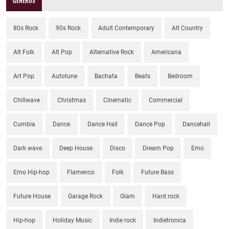
GÉNEROS
80s Rock
90s Rock
Adult Contemporary
Alt Country
Alt Folk
Alt Pop
Alternative Rock
Americana
Art Pop
Autotune
Bachata
Beats
Bedroom
Chillwave
Christmas
Cinematic
Commercial
Cumbia
Dance
Dance Hall
Dance Pop
Dancehall
Dark wave
Deep House
Disco
Dream Pop
Emo
Emo Hip-hop
Flamenco
Folk
Future Bass
Future House
Garage Rock
Glam
Hard rock
Hip-hop
Holiday Music
Indie rock
Indietronica