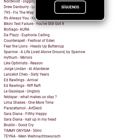
Nordkvist - Digging Trenches
Drew Danburry - Love
SÍGUENOS
795 - Fix The Way We Were
It’s Always You - Keep My Head Above Water
Bikini Test Failure - You've Still Got It
Brytiago- AURA
Da Plazz - Euphoria Calling
Counterspell - Festival of Eden
Fear the Lions - Heads Up Buttercup
Sparrow - A Life Lived Above Ground, by Sparrow
Hythum - Mirrors
Like Optimists - Reason
Jorge Lindan - Al Atardecer
Lancelot Chen - Sixty Years
Ed Rawlings - Arrival
Ed Rawlings - Riff Raft
Le Gassique - Unglory
feldspar - what makes us stay ?
Lima Shakes - One More Time
Paracetamol - ArtDecó
Sara Diana - Filthy Happy
Sara Diana - kall up in my head
Bruklin - Good Cry
TiMMY ONYSiM - 50ml
TEYNA - Mein Weihnachtswunsch