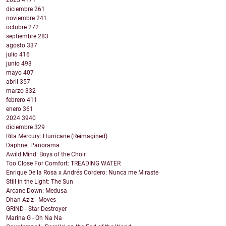
2025
4171
diciembre
261
noviembre
241
octubre
272
septiembre
283
agosto
337
julio
416
junio
493
mayo
407
abril
357
marzo
332
febrero
411
enero
361
2024
3940
diciembre
329
Rita Mercury: Hurricane (Reimagined)
Daphne: Panorama
Awild Mind: Boys of the Choir
Too Close For Comfort: TREADING WATER
Enrique De la Rosa x Andrés Cordero: Nunca me Miraste
Still in the Light: The Sun
Arcane Down: Medusa
Dhan Aziz - Moves
GRIND - Star Destroyer
Marina G - Oh Na Na