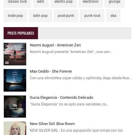
classic rock
edm
electro pop
electronic
grunge
indie pop
latin pop
post-punk
punk rock
ska
POSTS POPULARES
Naomi August - American Zen
Naomi August presenta "American Zen" , una can…
Max Ceddo - She Forever
Con una atmósfera súper cálida y optimista, llega desde Nue…
Sucia Elegancia - Contenido Delicado
"Sucia Elegancia" no es apto para sensibles, co…
New Silver Girl: Blue Room
NEW SILVER GIRL : Es una agrupación que rompe con los