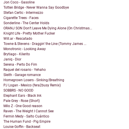
Jon Coco - Gasoline
Totten Bridge - Never Wanna Say Goodbye
Stefan Certic - Intermezzo
Cigarette Trees - Faces
Sonderline - The Center Holds
ORANJ SON Don’t Leave Me Dying Alone (On Christmas...
Knight Life - Pretty Mother Fucker
Will.ar - Rescatado
Towne & Stevens - Draggin' the Line (Tommy James ...
Monotronic - Looking Away
Brytiago - Kilerito
Janiq - Dior
Serena - Perto Do Fim
Raquel del rosario - Yehaho
Sleith - Garage romance
Homegrown Losers - Sinking/Breathing
PJ Logan - Mexico (fera2busy Remix)
SOBBRS - NO GOOD
Elephant Ears - Black Ink
Pale Grey - Rose (Short)
Milo Z - One Good reason
Raven - The Weight I Cannot See
Fermin Medy - Salto Cuántico
The Human Fund - Pig Empire
Louise Goffin - Backseat