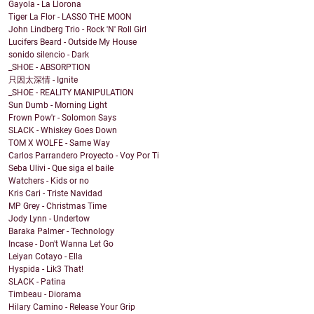
Gayola - La Llorona
Tiger La Flor - LASSO THE MOON
John Lindberg Trio - Rock 'N' Roll Girl
Lucifers Beard - Outside My House
sonido silencio - Dark
_SHOE - ABSORPTION
只因太深情 - Ignite
_SHOE - REALITY MANIPULATION
Sun Dumb - Morning Light
Frown Pow'r - Solomon Says
SLACK - Whiskey Goes Down
TOM X WOLFE - Same Way
Carlos Parrandero Proyecto - Voy Por Ti
Seba Ulivi - Que siga el baile
Watchers - Kids or no
Kris Cari - Triste Navidad
MP Grey - Christmas Time
Jody Lynn - Undertow
Baraka Palmer - Technology
Incase - Don't Wanna Let Go
Leiyan Cotayo - Ella
Hyspida - Lik3 That!
SLACK - Patina
Timbeau - Diorama
Hilary Camino - Release Your Grip