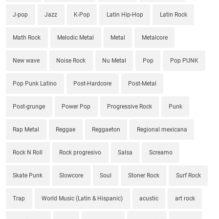
J-pop
Jazz
K-Pop
Latin Hip-Hop
Latin Rock
Math Rock
Melodic Metal
Metal
Metalcore
New wave
Noise Rock
Nu Metal
Pop
Pop PUNK
Pop Punk Latino
Post-Hardcore
Post-Metal
Post-grunge
Power Pop
Progressive Rock
Punk
Rap Metal
Reggae
Reggaeton
Regional mexicana
Rock N Roll
Rock progresivo
Salsa
Screamo
Skate Punk
Slowcore
Soul
Stoner Rock
Surf Rock
Trap
World Music (Latin & Hispanic)
acustic
art rock