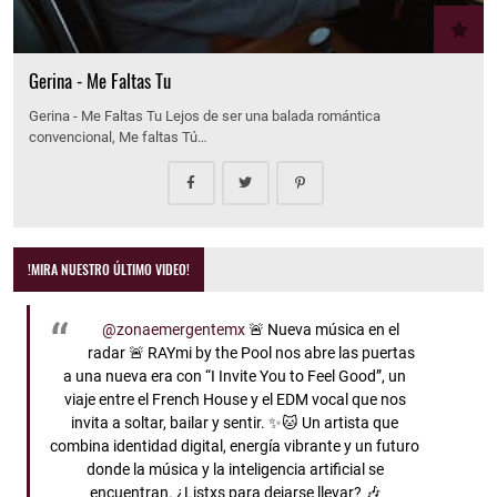
Gerina - Me Faltas Tu
Gerina - Me Faltas Tu Lejos de ser una balada romántica
convencional, Me faltas Tú…
!MIRA NUESTRO ÚLTIMO VIDEO!
@zonaemergentemx
🚨 Nueva música en el
radar 🚨 RAYmi by the Pool nos abre las puertas
a una nueva era con “I Invite You to Feel Good”, un
viaje entre el French House y el EDM vocal que nos
invita a soltar, bailar y sentir. ✨🐱 Un artista que
combina identidad digital, energía vibrante y un futuro
donde la música y la inteligencia artificial se
encuentran. ¿Listxs para dejarse llevar? 🎶