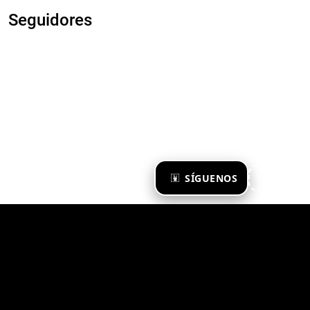
Seguidores
×
SÍGUENOS
Ya te sigo