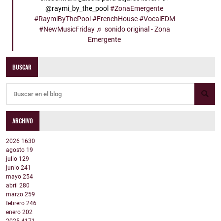
@raymi_by_the_pool
#ZonaEmergente
#RaymiByThePool
#FrenchHouse
#VocalEDM
#NewMusicFriday
♬ sonido original - Zona
Emergente
BUSCAR
ARCHIVO
2026
1630
agosto
19
julio
129
junio
241
mayo
254
abril
280
marzo
259
febrero
246
enero
202