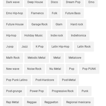
Dark wave
Deep House
Disco
Dream Pop
Emo
Emo Hip-hop
Flamenco
Folk
Future Bass
Future House
Garage Rock
Glam
Hard rock
Hip-hop
Holiday Music
Indie rock
Indietronica
J-pop
Jazz
K-Pop
Latin Hip-Hop
Latin Rock
Math Rock
Melodic Metal
Metal
Metalcore
New wave
Noise Rock
Nu Metal
Pop
Pop PUNK
Pop Punk Latino
Post-Hardcore
Post-Metal
Post-grunge
Power Pop
Progressive Rock
Punk
Rap Metal
Reggae
Reggaeton
Regional mexicana