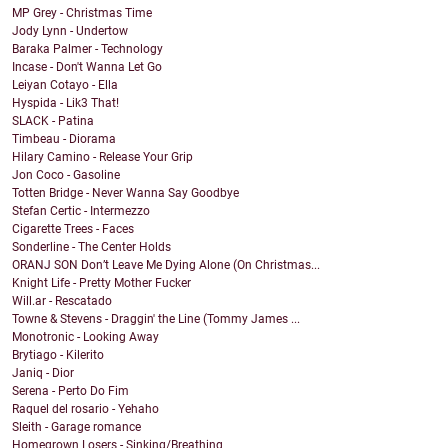
MP Grey - Christmas Time
Jody Lynn - Undertow
Baraka Palmer - Technology
Incase - Don't Wanna Let Go
Leiyan Cotayo - Ella
Hyspida - Lik3 That!
SLACK - Patina
Timbeau - Diorama
Hilary Camino - Release Your Grip
Jon Coco - Gasoline
Totten Bridge - Never Wanna Say Goodbye
Stefan Certic - Intermezzo
Cigarette Trees - Faces
Sonderline - The Center Holds
ORANJ SON Don’t Leave Me Dying Alone (On Christmas...
Knight Life - Pretty Mother Fucker
Will.ar - Rescatado
Towne & Stevens - Draggin' the Line (Tommy James ...
Monotronic - Looking Away
Brytiago - Kilerito
Janiq - Dior
Serena - Perto Do Fim
Raquel del rosario - Yehaho
Sleith - Garage romance
Homegrown Losers - Sinking/Breathing