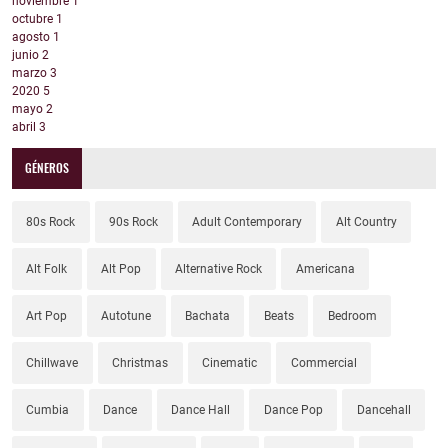
noviembre
1
octubre
1
agosto
1
junio
2
marzo
3
2020
5
mayo
2
abril
3
GÉNEROS
80s Rock
90s Rock
Adult Contemporary
Alt Country
Alt Folk
Alt Pop
Alternative Rock
Americana
Art Pop
Autotune
Bachata
Beats
Bedroom
Chillwave
Christmas
Cinematic
Commercial
Cumbia
Dance
Dance Hall
Dance Pop
Dancehall