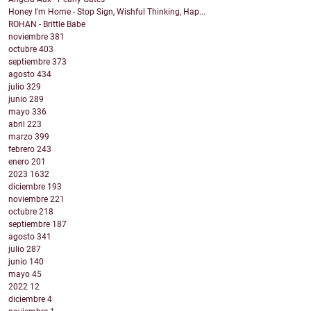
Honey I'm Home - Stop Sign, Wishful Thinking, Hap...
ROHAN - Brittle Babe
noviembre
381
octubre
403
septiembre
373
agosto
434
julio
329
junio
289
mayo
336
abril
223
marzo
399
febrero
243
enero
201
2023
1632
diciembre
193
noviembre
221
octubre
218
septiembre
187
agosto
341
julio
287
junio
140
mayo
45
2022
12
diciembre
4