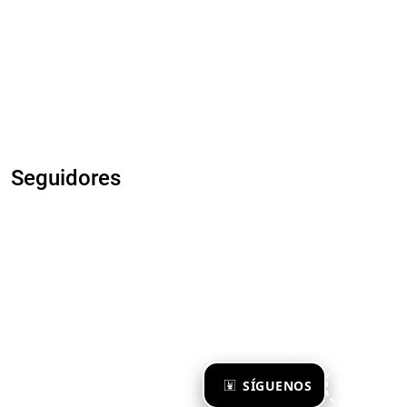
Seguidores
×
SÍGUENOS
Ya te sigo