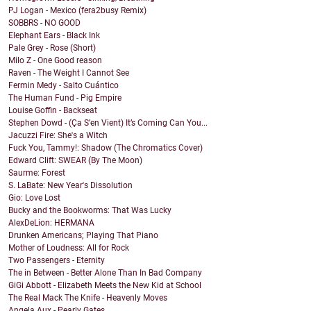
PJ Logan - Mexico (fera2busy Remix)
SOBBRS - NO GOOD
Elephant Ears - Black Ink
Pale Grey - Rose (Short)
Milo Z - One Good reason
Raven - The Weight I Cannot See
Fermin Medy - Salto Cuántico
The Human Fund - Pig Empire
Louise Goffin - Backseat
Stephen Dowd - (Ça S’en Vient) It’s Coming Can You...
Jacuzzi Fire: She's a Witch
Fuck You, Tammy!: Shadow (The Chromatics Cover)
Edward Clift: SWEAR (By The Moon)
Saurme: Forest
S. LaBate: New Year's Dissolution
Gio: Love Lost
Bucky and the Bookworms: That Was Lucky
AlexDeLion: HERMANA
Drunken Americans; Playing That Piano
Mother of Loudness: All for Rock
Two Passengers - Eternity
The in Between - Better Alone Than In Bad Company
GiGi Abbott - Elizabeth Meets the New Kid at School
The Real Mack The Knife - Heavenly Moves
Angela Aux - Pearly Gates