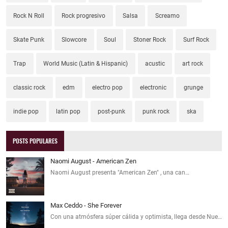
Rock N Roll
Rock progresivo
Salsa
Screamo
Skate Punk
Slowcore
Soul
Stoner Rock
Surf Rock
Trap
World Music (Latin & Hispanic)
acustic
art rock
classic rock
edm
electro pop
electronic
grunge
indie pop
latin pop
post-punk
punk rock
ska
POSTS POPULARES
Naomi August - American Zen
Naomi August presenta "American Zen" , una can…
Max Ceddo - She Forever
Con una atmósfera súper cálida y optimista, llega desde Nue…