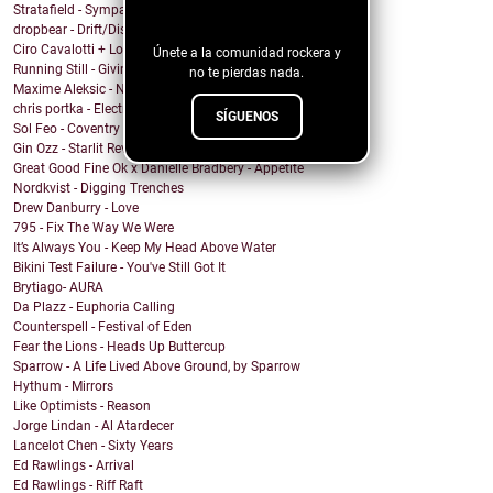
Stratafield - Sympathetic Waveforms
blog!
dropbear - Drift/Dissolve
Ciro Cavalotti + Los Chicos del Espacio - Brillar
Únete a la comunidad rockera y
Running Still - Giving Up
no te pierdas nada.
Maxime Aleksic - Need to Move On
chris portka - Electric Guitar Quartet (In C#)
SÍGUENOS
Sol Feo - Coventry
Gin Ozz - Starlit Reverie
Great Good Fine Ok x Danielle Bradbery - Appetite
Nordkvist - Digging Trenches
Drew Danburry - Love
795 - Fix The Way We Were
It’s Always You - Keep My Head Above Water
Bikini Test Failure - You've Still Got It
Brytiago- AURA
Da Plazz - Euphoria Calling
Counterspell - Festival of Eden
Fear the Lions - Heads Up Buttercup
Sparrow - A Life Lived Above Ground, by Sparrow
Hythum - Mirrors
Like Optimists - Reason
Jorge Lindan - Al Atardecer
Lancelot Chen - Sixty Years
Ed Rawlings - Arrival
Ed Rawlings - Riff Raft