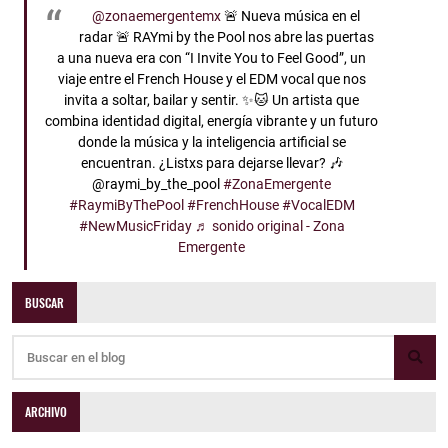
@zonaemergentemx
🚨 Nueva música en el
radar 🚨 RAYmi by the Pool nos abre las puertas
a una nueva era con “I Invite You to Feel Good”, un
viaje entre el French House y el EDM vocal que nos
invita a soltar, bailar y sentir. ✨🐱 Un artista que
combina identidad digital, energía vibrante y un futuro
donde la música y la inteligencia artificial se
encuentran. ¿Listxs para dejarse llevar? 🎶
@raymi_by_the_pool
#ZonaEmergente
#RaymiByThePool
#FrenchHouse
#VocalEDM
#NewMusicFriday
♬ sonido original - Zona
Emergente
BUSCAR
ARCHIVO