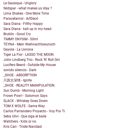
Le Gassique - Unglory
feldspar - what makes us stay ?
Lima Shakes - One More Time
Paracetamol - ArtDecó
Sara Diana - Filthy Happy
Sara Diana - kall up in my head
Bruklin - Good Cry
TiMMY ONYSiM - 50ml
TEYNA - Mein Weihnachtswunsch
Gayola - La Llorona
Tiger La Flor - LASSO THE MOON
John Lindberg Trio - Rock 'N' Roll Girl
Lucifers Beard - Outside My House
sonido silencio - Dark
_SHOE - ABSORPTION
只因太深情 - Ignite
_SHOE - REALITY MANIPULATION
Sun Dumb - Morning Light
Frown Pow'r - Solomon Says
SLACK - Whiskey Goes Down
TOM X WOLFE - Same Way
Carlos Parrandero Proyecto - Voy Por Ti
Seba Ulivi - Que siga el baile
Watchers - Kids or no
Kris Cari - Triste Navidad