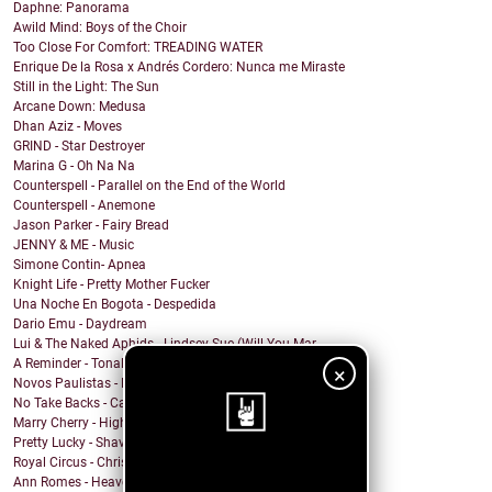
Daphne: Panorama
Awild Mind: Boys of the Choir
Too Close For Comfort: TREADING WATER
Enrique De la Rosa x Andrés Cordero: Nunca me Miraste
Still in the Light: The Sun
Arcane Down: Medusa
Dhan Aziz - Moves
GRIND - Star Destroyer
Marina G - Oh Na Na
Counterspell - Parallel on the End of the World
Counterspell - Anemone
Jason Parker - Fairy Bread
JENNY & ME - Music
Simone Contin- Apnea
Knight Life - Pretty Mother Fucker
Una Noche En Bogota - Despedida
Dario Emu - Daydream
Lui & The Naked Aphids - Lindsey Sue (Will You Mar...
A Reminder - Tonal Wakeup
×
Novos Paulistas - Num Piscar de Olhos
No Take Backs - Caught Up
Marry Cherry - High All Night
Pretty Lucky - Shave Or Sheep
Royal Circus - Christmas in blue
¡Sigue nuestro
Ann Romes - Heaven