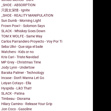
_SHOE - ABSORPTION
只因太深情 - Ignite
_SHOE - REALITY MANIPULATION
Sun Dumb - Morning Light
Frown Pow'r - Solomon Says
SLACK - Whiskey Goes Down
TOM X WOLFE - Same Way
Carlos Parrandero Proyecto - Voy Por Ti
Seba Ulivi - Que siga el baile
Watchers - Kids or no
Kris Cari - Triste Navidad
MP Grey - Christmas Time
Jody Lynn - Undertow
Baraka Palmer - Technology
Incase - Don't Wanna Let Go
Leiyan Cotayo - Ella
Hyspida - Lik3 That!
SLACK - Patina
Timbeau - Diorama
Hilary Camino - Release Your Grip
Jon Coco - Gasoline