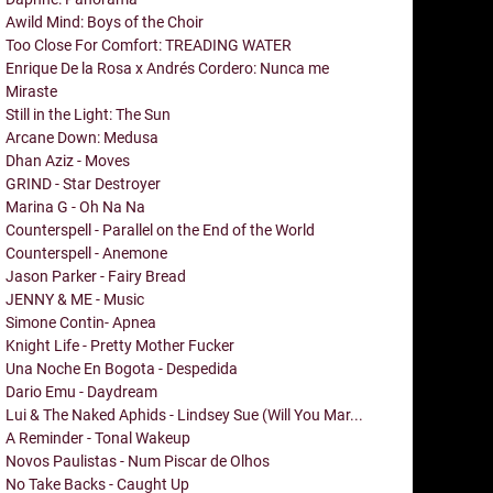
Awild Mind: Boys of the Choir
Too Close For Comfort: TREADING WATER
Enrique De la Rosa x Andrés Cordero: Nunca me
Miraste
Still in the Light: The Sun
Arcane Down: Medusa
Dhan Aziz - Moves
GRIND - Star Destroyer
Marina G - Oh Na Na
Counterspell - Parallel on the End of the World
Counterspell - Anemone
Jason Parker - Fairy Bread
JENNY & ME - Music
Simone Contin- Apnea
Knight Life - Pretty Mother Fucker
Una Noche En Bogota - Despedida
Dario Emu - Daydream
Lui & The Naked Aphids - Lindsey Sue (Will You Mar...
A Reminder - Tonal Wakeup
Novos Paulistas - Num Piscar de Olhos
No Take Backs - Caught Up