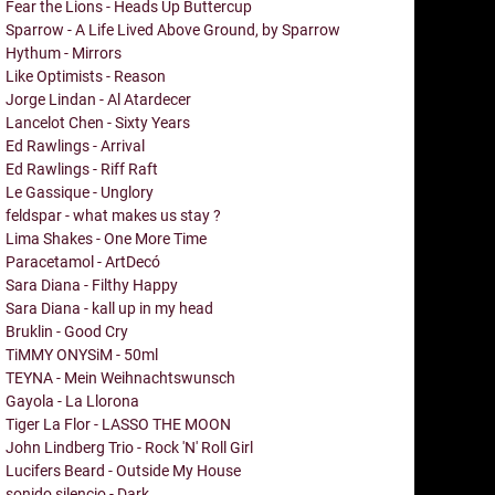
Fear the Lions - Heads Up Buttercup
Sparrow - A Life Lived Above Ground, by Sparrow
Hythum - Mirrors
Like Optimists - Reason
Jorge Lindan - Al Atardecer
Lancelot Chen - Sixty Years
Ed Rawlings - Arrival
Ed Rawlings - Riff Raft
Le Gassique - Unglory
feldspar - what makes us stay ?
Lima Shakes - One More Time
Paracetamol - ArtDecó
Sara Diana - Filthy Happy
Sara Diana - kall up in my head
Bruklin - Good Cry
TiMMY ONYSiM - 50ml
TEYNA - Mein Weihnachtswunsch
Gayola - La Llorona
Tiger La Flor - LASSO THE MOON
John Lindberg Trio - Rock 'N' Roll Girl
Lucifers Beard - Outside My House
sonido silencio - Dark