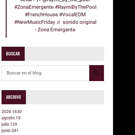
#ZonaEmergente
#RaymiByThePool
#FrenchHouse
#VocalEDM
#NewMusicFriday
♬ sonido original
- Zona Emergente
BUSCAR
ARCHIVO
2026
1630
agosto
19
julio
129
junio
241