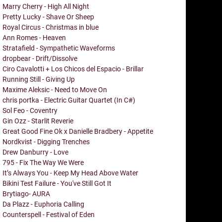
Marry Cherry - High All Night
Pretty Lucky - Shave Or Sheep
Royal Circus - Christmas in blue
Ann Romes - Heaven
Stratafield - Sympathetic Waveforms
dropbear - Drift/Dissolve
Ciro Cavalotti + Los Chicos del Espacio - Brillar
Running Still - Giving Up
Maxime Aleksic - Need to Move On
chris portka - Electric Guitar Quartet (In C#)
Sol Feo - Coventry
Gin Ozz - Starlit Reverie
Great Good Fine Ok x Danielle Bradbery - Appetite
Nordkvist - Digging Trenches
Drew Danburry - Love
795 - Fix The Way We Were
It’s Always You - Keep My Head Above Water
Bikini Test Failure - You've Still Got It
Brytiago- AURA
Da Plazz - Euphoria Calling
Counterspell - Festival of Eden