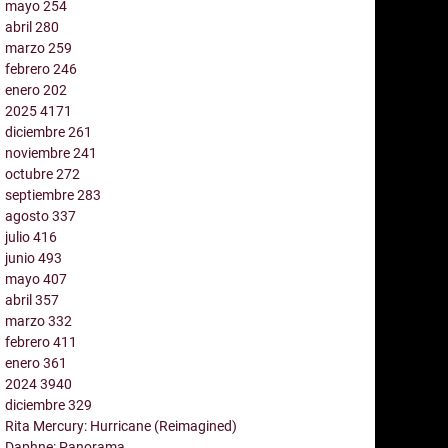
mayo
254
abril
280
marzo
259
febrero
246
enero
202
2025
4171
diciembre
261
noviembre
241
octubre
272
septiembre
283
agosto
337
julio
416
junio
493
mayo
407
abril
357
marzo
332
febrero
411
enero
361
2024
3940
diciembre
329
Rita Mercury: Hurricane (Reimagined)
Daphne: Panorama