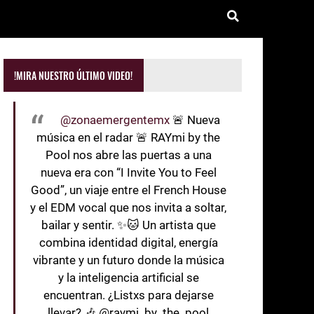
!MIRA NUESTRO ÚLTIMO VIDEO!
@zonaemergentemx
🚨 Nueva
música en el radar 🚨 RAYmi by the
Pool nos abre las puertas a una
nueva era con “I Invite You to Feel
Good”, un viaje entre el French House
y el EDM vocal que nos invita a soltar,
bailar y sentir. ✨🐱 Un artista que
combina identidad digital, energía
vibrante y un futuro donde la música
y la inteligencia artificial se
encuentran. ¿Listxs para dejarse
llevar? 🎶 @raymi_by_the_pool