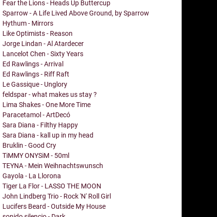
Fear the Lions - Heads Up Buttercup
Sparrow - A Life Lived Above Ground, by Sparrow
Hythum - Mirrors
Like Optimists - Reason
Jorge Lindan - Al Atardecer
Lancelot Chen - Sixty Years
Ed Rawlings - Arrival
Ed Rawlings - Riff Raft
Le Gassique - Unglory
feldspar - what makes us stay ?
Lima Shakes - One More Time
Paracetamol - ArtDecó
Sara Diana - Filthy Happy
Sara Diana - kall up in my head
Bruklin - Good Cry
TiMMY ONYSiM - 50ml
TEYNA - Mein Weihnachtswunsch
Gayola - La Llorona
Tiger La Flor - LASSO THE MOON
John Lindberg Trio - Rock 'N' Roll Girl
Lucifers Beard - Outside My House
sonido silencio - Dark