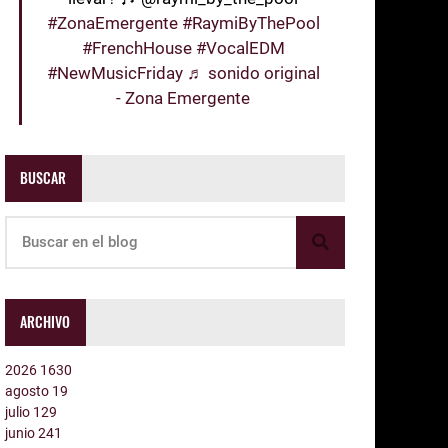
#ZonaEmergente
#RaymiByThePool
#FrenchHouse
#VocalEDM
#NewMusicFriday
♬ sonido original
- Zona Emergente
BUSCAR
ARCHIVO
2026
1630
agosto
19
julio
129
junio
241