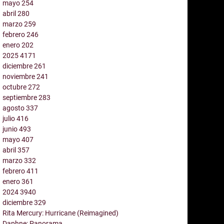
mayo
254
abril
280
marzo
259
febrero
246
enero
202
2025
4171
diciembre
261
noviembre
241
octubre
272
septiembre
283
agosto
337
julio
416
junio
493
mayo
407
abril
357
marzo
332
febrero
411
enero
361
2024
3940
diciembre
329
Rita Mercury: Hurricane (Reimagined)
Daphne: Panorama