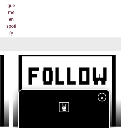
×
Aaron Skiles - "Maybe It's Alright"
July 27, 2026
¡Sigue nuestro blog!