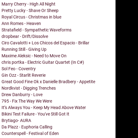
Marry Cherry - High All Night
Pretty Lucky - Shave Or Sheep
Royal Circus - Christmas in blue
Ann Romes - Heaven
Stratafield - Sympathetic Waveforms
dropbear - Drift/Dissolve
Ciro Cavalotti + Los Chicos del Espacio - Brillar
Running Still - Giving Up
Maxime Aleksic - Need to Move On
chris portka - Electric Guitar Quartet (In C#)
Sol Feo - Coventry
Gin Ozz - Starlit Reverie
Great Good Fine Ok x Danielle Bradbery - Appetite
Nordkvist - Digging Trenches
Drew Danburry - Love
795 - Fix The Way We Were
It’s Always You - Keep My Head Above Water
Bikini Test Failure - You've Still Got It
Brytiago- AURA
Da Plazz - Euphoria Calling
Counterspell - Festival of Eden