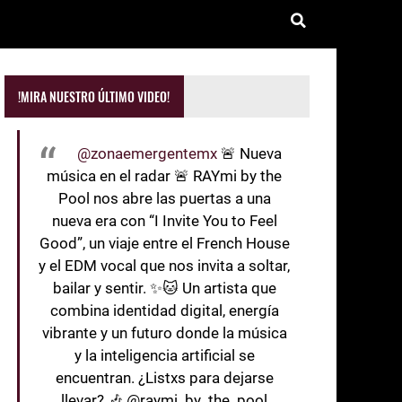
!MIRA NUESTRO ÚLTIMO VIDEO!
@zonaemergentemx
🚨 Nueva
música en el radar 🚨 RAYmi by the
Pool nos abre las puertas a una
nueva era con “I Invite You to Feel
Good”, un viaje entre el French House
y el EDM vocal que nos invita a soltar,
bailar y sentir. ✨🐱 Un artista que
combina identidad digital, energía
vibrante y un futuro donde la música
y la inteligencia artificial se
encuentran. ¿Listxs para dejarse
llevar? 🎶 @raymi_by_the_pool