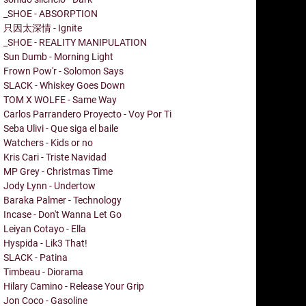
_SHOE - ABSORPTION
只因太深情 - Ignite
_SHOE - REALITY MANIPULATION
Sun Dumb - Morning Light
Frown Pow'r - Solomon Says
SLACK - Whiskey Goes Down
TOM X WOLFE - Same Way
Carlos Parrandero Proyecto - Voy Por Ti
Seba Ulivi - Que siga el baile
Watchers - Kids or no
Kris Cari - Triste Navidad
MP Grey - Christmas Time
Jody Lynn - Undertow
Baraka Palmer - Technology
Incase - Don't Wanna Let Go
Leiyan Cotayo - Ella
Hyspida - Lik3 That!
SLACK - Patina
Timbeau - Diorama
Hilary Camino - Release Your Grip
Jon Coco - Gasoline