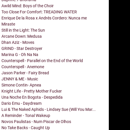
Awild Mind: Boys of the Choir
Too Close For Comfort: TREADING WATER
Enrique De la Rosa x Andrés Cordero: Nunca me
Miraste
Still in the Light: The Sun
Arcane Down: Medusa
Dhan Aziz - Moves
GRIND - Star Destroyer
Marina G - Oh Na Na
Counterspell - Parallel on the End of the World
Counterspell - Anemone
Jason Parker - Fairy Bread
JENNY & ME - Music
Simone Contin- Apnea
Knight Life - Pretty Mother Fucker
Una Noche En Bogota - Despedida
Dario Emu - Daydream
Lui & The Naked Aphids - Lindsey Sue (Will You Mar...
A Reminder - Tonal Wakeup
Novos Paulistas - Num Piscar de Olhos
No Take Backs - Caught Up