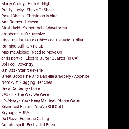
Marry Cherry - High All Night
Pretty Lucky - Shave Or Sheep
Royal Circus - Christmas in blue
Ann Romes - Heaven
Stratafield - Sympathetic Waveforms
dropbear - Drift/Dissolve
Ciro Cavalotti + Los Chicos del Espacio - Brillar
Running Still - Giving Up
Maxime Aleksic - Need to Move On
chris portka - Electric Guitar Quartet (In C#)
Sol Feo - Coventry
Gin Ozz - Starlit Reverie
Great Good Fine Ok x Danielle Bradbery - Appetite
Nordkvist - Digging Trenches
Drew Danburry - Love
795 - Fix The Way We Were
It’s Always You - Keep My Head Above Water
Bikini Test Failure - You've Still Got It
Brytiago- AURA
Da Plazz - Euphoria Calling
Counterspell - Festival of Eden