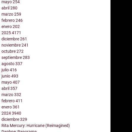
mayo
254
abril
280
marzo
259
febrero
246
enero
202
2025
4171
diciembre
261
noviembre
241
octubre
272
septiembre
283
agosto
337
julio
416
junio
493
mayo
407
abril
357
marzo
332
febrero
411
enero
361
2024
3940
diciembre
329
Rita Mercury: Hurricane (Reimagined)
Daphne: Panorama