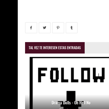
TAL VEZ TE INTERESEN ESTAS ENTRADAS
Drama Dolls - Oh Hell No