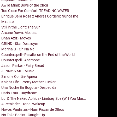
Awild Mind: Boys of the Choir
Too Close For Comfort: TREADING WATER
Enrique De la Rosa x Andrés Cordero: Nunca me
Miraste
Still in the Light: The Sun
Arcane Down: Medusa
Dhan Aziz - Moves
GRIND - Star Destroyer
Marina G - Oh Na Na
Counterspell - Parallel on the End of the World
Counterspell - Anemone
Jason Parker - Fairy Bread
JENNY & ME - Music
Simone Contin- Apnea
Knight Life - Pretty Mother Fucker
Una Noche En Bogota - Despedida
Dario Emu - Daydream
Lui & The Naked Aphids - Lindsey Sue (Will You Mar...
A Reminder - Tonal Wakeup
Novos Paulistas - Num Piscar de Olhos
No Take Backs - Caught Up