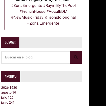
#ZonaEmergente
#RaymiByThePool
#FrenchHouse
#VocalEDM
#NewMusicFriday
♬ sonido original
- Zona Emergente
BUSCAR
ARCHIVO
2026
1630
agosto
19
julio
129
junio
241