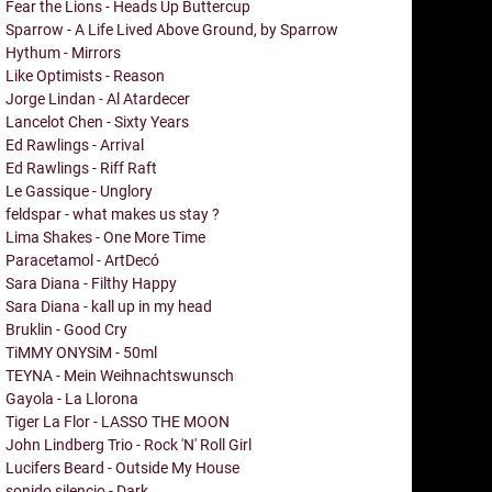
Fear the Lions - Heads Up Buttercup
Sparrow - A Life Lived Above Ground, by Sparrow
Hythum - Mirrors
Like Optimists - Reason
Jorge Lindan - Al Atardecer
Lancelot Chen - Sixty Years
Ed Rawlings - Arrival
Ed Rawlings - Riff Raft
Le Gassique - Unglory
feldspar - what makes us stay ?
Lima Shakes - One More Time
Paracetamol - ArtDecó
Sara Diana - Filthy Happy
Sara Diana - kall up in my head
Bruklin - Good Cry
TiMMY ONYSiM - 50ml
TEYNA - Mein Weihnachtswunsch
Gayola - La Llorona
Tiger La Flor - LASSO THE MOON
John Lindberg Trio - Rock 'N' Roll Girl
Lucifers Beard - Outside My House
sonido silencio - Dark