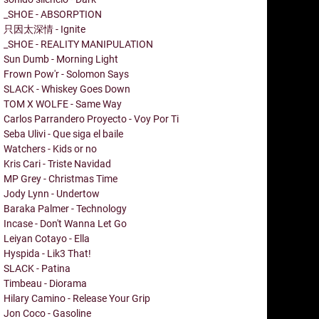
_SHOE - ABSORPTION
只因太深情 - Ignite
_SHOE - REALITY MANIPULATION
Sun Dumb - Morning Light
Frown Pow'r - Solomon Says
SLACK - Whiskey Goes Down
TOM X WOLFE - Same Way
Carlos Parrandero Proyecto - Voy Por Ti
Seba Ulivi - Que siga el baile
Watchers - Kids or no
Kris Cari - Triste Navidad
MP Grey - Christmas Time
Jody Lynn - Undertow
Baraka Palmer - Technology
Incase - Don't Wanna Let Go
Leiyan Cotayo - Ella
Hyspida - Lik3 That!
SLACK - Patina
Timbeau - Diorama
Hilary Camino - Release Your Grip
Jon Coco - Gasoline