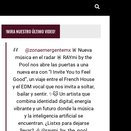
!MIRA NUESTRO ÚLTIMO VIDEO!
@zonaemergentemx
🚨 Nueva
música en el radar 🚨 RAYmi by the
Pool nos abre las puertas a una
nueva era con “I Invite You to Feel
Good”, un viaje entre el French House
y el EDM vocal que nos invita a soltar,
bailar y sentir. ✨🐱 Un artista que
combina identidad digital, energía
vibrante y un futuro donde la música
y la inteligencia artificial se
encuentran. ¿Listxs para dejarse
llevar? 🎶 @raymi_by_the_pool