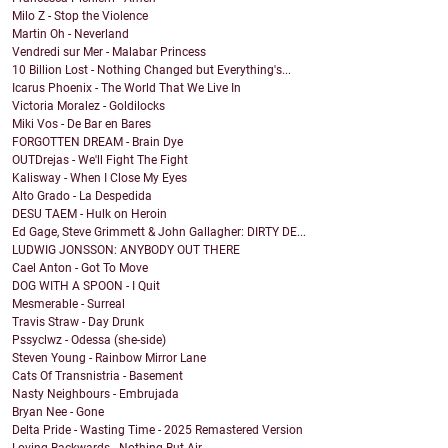
Milo Z - Stop the Violence
Martin Oh - Neverland
Vendredi sur Mer - Malabar Princess
10 Billion Lost - Nothing Changed but Everything's...
Icarus Phoenix - The World That We Live In
Victoria Moralez - Goldilocks
Miki Vos - De Bar en Bares
FORGOTTEN DREAM - Brain Dye
OUTDrejas - We'll Fight The Fight
Kalisway - When I Close My Eyes
Alto Grado - La Despedida
DESU TAEM - Hulk on Heroin
Ed Gage, Steve Grimmett & John Gallagher: DIRTY DE...
LUDWIG JONSSON: ANYBODY OUT THERE
Cael Anton - Got To Move
DOG WITH A SPOON - I Quit
Mesmerable - Surreal
Travis Straw - Day Drunk
Pssyclwz - Odessa (she-side)
Steven Young - Rainbow Mirror Lane
Cats Of Transnistria - Basement
Nasty Neighbours - Embrujada
Bryan Nee - Gone
Delta Pride - Wasting Time - 2025 Remastered Version