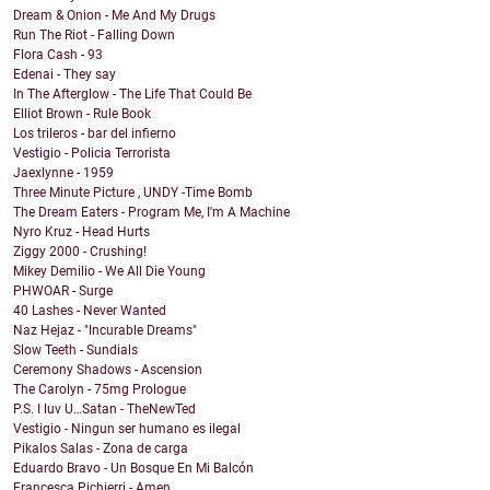
Dream & Onion - Me And My Drugs
Run The Riot - Falling Down
Flora Cash - 93
Edenai - They say
In The Afterglow - The Life That Could Be
Elliot Brown - Rule Book
Los trileros - bar del infierno
Vestigio - Policia Terrorista
Jaexlynne - 1959
Three Minute Picture , UNDY -Time Bomb
The Dream Eaters - Program Me, I'm A Machine
Nyro Kruz - Head Hurts
Ziggy 2000 - Crushing!
Mikey Demilio - We All Die Young
PHWOAR - Surge
40 Lashes - Never Wanted
Naz Hejaz - "Incurable Dreams"
Slow Teeth - Sundials
Ceremony Shadows - Ascension
The Carolyn - 75mg Prologue
P.S. I luv U…Satan - TheNewTed
Vestigio - Ningun ser humano es ilegal
Pikalos Salas - Zona de carga
Eduardo Bravo - Un Bosque En Mi Balcón
Francesca Pichierri - Amen