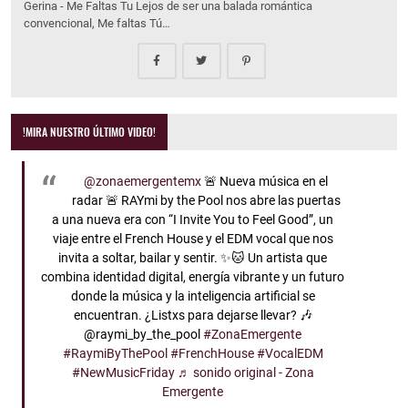
Gerina - Me Faltas Tu Lejos de ser una balada romántica
convencional, Me faltas Tú…
!MIRA NUESTRO ÚLTIMO VIDEO!
@zonaemergentemx
🚨 Nueva música en el
radar 🚨 RAYmi by the Pool nos abre las puertas
a una nueva era con “I Invite You to Feel Good”, un
viaje entre el French House y el EDM vocal que nos
invita a soltar, bailar y sentir. ✨🐱 Un artista que
combina identidad digital, energía vibrante y un futuro
donde la música y la inteligencia artificial se
encuentran. ¿Listxs para dejarse llevar? 🎶
@raymi_by_the_pool
#ZonaEmergente
#RaymiByThePool
#FrenchHouse
#VocalEDM
#NewMusicFriday
♬ sonido original - Zona
Emergente