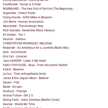
Loving Backwards - Nothing But Air
FootRocket - Honey Is A Killer
WARMLAND - The Very End of the End (The Beginning ...
Sugardeer - Cherry Picker
Flying Gravity - 6000 Miles in Blossom
Jon Berrie - Human Incarnation
Mainstreet - The American Way
Nick Granelle - December (Rock Version)
Eli Golden - The 1
Daysick - Jealous
CHRISTOPHER RODRIGUEZ: MILLENIA
Radjinder - So Ambitious for a Juvenile (Radio Mix)
Aloh - Encontrarte
Kris Cari - Lloraras
Jack XANDER - Listen 2 My Heart
HAKU PSYCHOSE - Rose - From the anime ''NANA''
Kyle-G - Besame
Le Coc - That unforgettable Smile
Jonas & the Jaguar Moon - Believer
Darem - Friki
Mulet - De cero
Sunbuzz - Change
Animal Future - Get 2 U
Ruling Party - Astro Zombies (Misfits Cover)
Saucier - Waste My Time