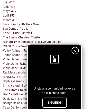
julio
416
junio
493
mayo
407
abril
357
marzo
332
Lucy Dreams - Be Here Now
San Demas - You & I
Kadeli , Ouse - Oh Well
The Plastic Cherries - Twister
Richard Tyler Epperson - Like Everything Else
PØRTERS - Recover
×
Valley Animal - Fallout
Jaime Shane - Getaway Car (Taylor Swift Cover)
Violet Jane - Time of Our Lives
Violet Jane - Rehabilitation
Violet Jane - Divine
Rex Macadangdang - Melody
¡Sigue nuestro
BOYDESVELADO - QEPD David Lynch
blog!
Sophia Warren - Grin
Chris Haford - Satellite Angel
Únete a la comunidad rockera y
The Aurora Project - Slave City
no te pierdas nada.
Hot Air Balloon - Come This Far
David Sail - No Mind Fire
SÍGUENOS
George Collins Band - New Way
Casa Del Sol - Love In A Time Of War