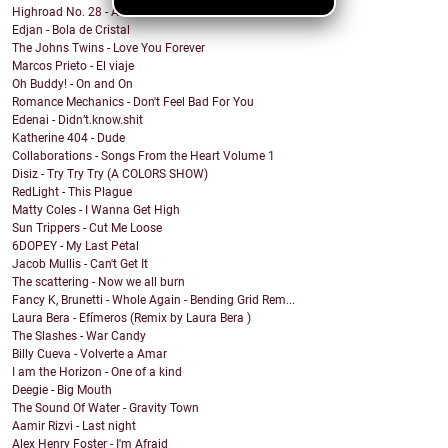
Highroad No. 28 - And I Suffer
Edjan - Bola de Cristal
The Johns Twins - Love You Forever
Marcos Prieto - El viaje
Oh Buddy! - On and On
Romance Mechanics - Don't Feel Bad For You
Edenai - Didn’t.know.shit
Katherine 404 - Dude
Collaborations - Songs From the Heart Volume 1
Disiz - Try Try Try (A COLORS SHOW)
RedLight - This Plague
Matty Coles - I Wanna Get High
Sun Trippers - Cut Me Loose
6DOPEY - My Last Petal
Jacob Mullis - Can't Get It
The scattering - Now we all burn
Fancy K, Brunetti - Whole Again - Bending Grid Rem...
Laura Bera - Efímeros (Remix by Laura Bera )
The Slashes - War Candy
Billy Cueva - Volverte a Amar
I am the Horizon - One of a kind
Deegie - Big Mouth
The Sound Of Water - Gravity Town
Aamir Rizvi - Last night
Alex Henry Foster - I'm Afraid