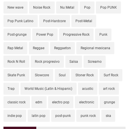
New wave
Noise Rock
Nu Metal
Pop
Pop PUNK
Pop Punk Latino
Post-Hardcore
Post-Metal
Post-grunge
Power Pop
Progressive Rock
Punk
Rap Metal
Reggae
Reggaeton
Regional mexicana
Rock N Roll
Rock progresivo
Salsa
Screamo
Skate Punk
Slowcore
Soul
Stoner Rock
Surf Rock
Trap
World Music (Latin & Hispanic)
acustic
art rock
classic rock
edm
electro pop
electronic
grunge
indie pop
latin pop
post-punk
punk rock
ska