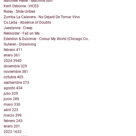
Matthew Heller - Machine Gun
Kent Osborne - VICES
Risley - Slide Untied
Zumba La Calavera - No Dejaré De Tomar Vino
Co.LeGa - Absence of Doubts
Jaexlynne - Creep
Rekkorder - Fall on Me
Edelston & Dulcimer - Colour My World (Chicago Co...
Guteren - Dissolving
febrero
411
enero
361
2024
3940
diciembre
329
noviembre
381
octubre
403
septiembre
373
agosto
434
julio
329
junio
289
mayo
336
abril
223
marzo
399
febrero
243
enero
201
2023
1632