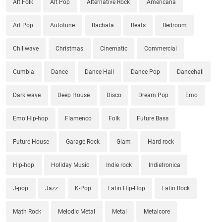
Alt Folk
Alt Pop
Alternative Rock
Americana
Art Pop
Autotune
Bachata
Beats
Bedroom
Chillwave
Christmas
Cinematic
Commercial
Cumbia
Dance
Dance Hall
Dance Pop
Dancehall
Dark wave
Deep House
Disco
Dream Pop
Emo
Emo Hip-hop
Flamenco
Folk
Future Bass
Future House
Garage Rock
Glam
Hard rock
Hip-hop
Holiday Music
Indie rock
Indietronica
J-pop
Jazz
K-Pop
Latin Hip-Hop
Latin Rock
Math Rock
Melodic Metal
Metal
Metalcore