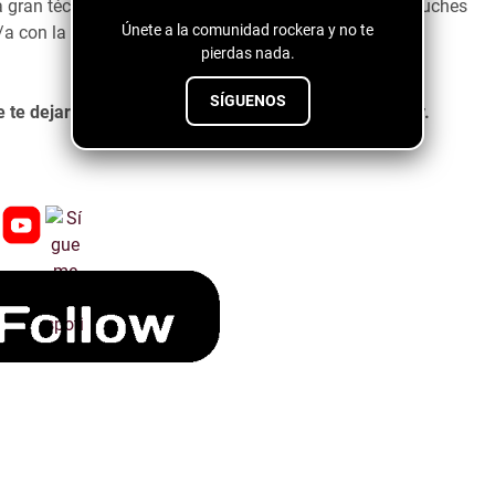
a gran técnica de composición de
Dale
y en cuanto escuches
Únete a la comunidad rockera y no te
o/a con la música de
Dale Dejoy.
pierdas nada.
SÍGUENOS
 te dejara con ganas de escuchar más de Dale DeJoy.