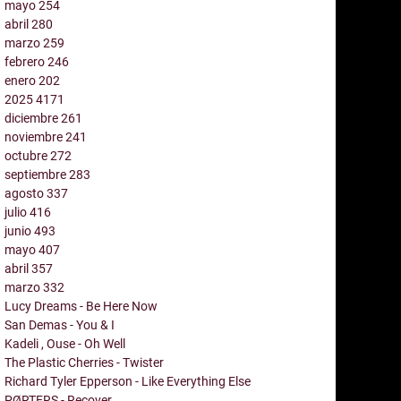
mayo
254
abril
280
marzo
259
febrero
246
enero
202
2025
4171
diciembre
261
noviembre
241
octubre
272
septiembre
283
agosto
337
julio
416
junio
493
mayo
407
abril
357
marzo
332
Lucy Dreams - Be Here Now
San Demas - You & I
Kadeli , Ouse - Oh Well
The Plastic Cherries - Twister
Richard Tyler Epperson - Like Everything Else
PØRTERS - Recover