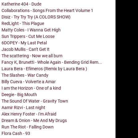
Katherine 404 - Dude
Collaborations - Songs From the Heart Volume 1
Disiz - Try Try Try (A COLORS SHOW)
RedLight - This Plague
Matty Coles - I Wanna Get High
Sun Trippers - Cut Me Loose
6DOPEY - My Last Petal
Jacob Mullis - Can't Get It
The scattering - Now we all burn
Fancy K, Brunetti - Whole Again - Bending Grid Rem...
Laura Bera - Efímeros (Remix by Laura Bera )
The Slashes - War Candy
Billy Cueva - Volverte a Amar
I am the Horizon - One of a kind
Deegie - Big Mouth
The Sound Of Water - Gravity Town
Aamir Rizvi - Last night
Alex Henry Foster - I'm Afraid
Dream & Onion - Me And My Drugs
Run The Riot - Falling Down
Flora Cash - 93