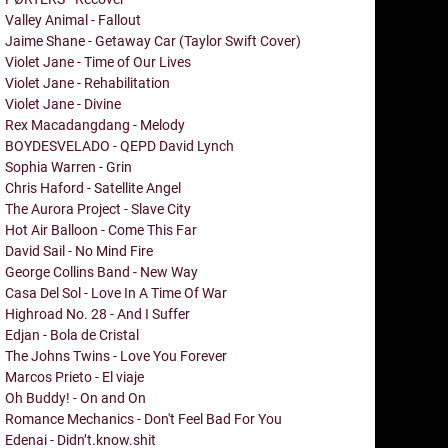
Valley Animal - Fallout
Jaime Shane - Getaway Car (Taylor Swift Cover)
Violet Jane - Time of Our Lives
Violet Jane - Rehabilitation
Violet Jane - Divine
Rex Macadangdang - Melody
BOYDESVELADO - QEPD David Lynch
Sophia Warren - Grin
Chris Haford - Satellite Angel
The Aurora Project - Slave City
Hot Air Balloon - Come This Far
David Sail - No Mind Fire
George Collins Band - New Way
Casa Del Sol - Love In A Time Of War
Highroad No. 28 - And I Suffer
Edjan - Bola de Cristal
The Johns Twins - Love You Forever
Marcos Prieto - El viaje
Oh Buddy! - On and On
Romance Mechanics - Don't Feel Bad For You
Edenai - Didn’t.know.shit