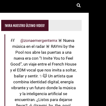
!MIRA NUESTRO ÚLTIMO VIDEO!
@zonaemergentemx
🚨 Nueva
música en el radar 🚨 RAYmi by the
Pool nos abre las puertas a una
nueva era con “I Invite You to Feel
Good”, un viaje entre el French House
y el EDM vocal que nos invita a soltar,
bailar y sentir. ✨🐱 Un artista que
combina identidad digital, energía
vibrante y un futuro donde la música
y la inteligencia artificial se
encuentran. ¿Listxs para dejarse
llevar? 🎶 @raymi_by_the_pool