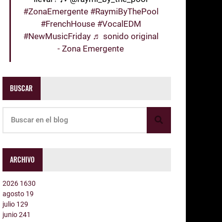
#ZonaEmergente
#RaymiByThePool
#FrenchHouse
#VocalEDM
#NewMusicFriday
♬ sonido original
- Zona Emergente
BUSCAR
ARCHIVO
2026
1630
agosto
19
julio
129
junio
241