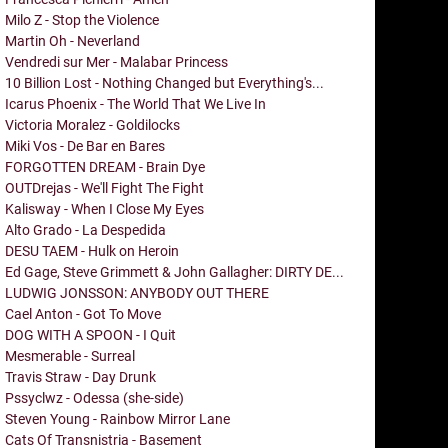
Milo Z - Stop the Violence
Martin Oh - Neverland
Vendredi sur Mer - Malabar Princess
10 Billion Lost - Nothing Changed but Everything's...
Icarus Phoenix - The World That We Live In
Victoria Moralez - Goldilocks
Miki Vos - De Bar en Bares
FORGOTTEN DREAM - Brain Dye
OUTDrejas - We'll Fight The Fight
Kalisway - When I Close My Eyes
Alto Grado - La Despedida
DESU TAEM - Hulk on Heroin
Ed Gage, Steve Grimmett & John Gallagher: DIRTY DE...
LUDWIG JONSSON: ANYBODY OUT THERE
Cael Anton - Got To Move
DOG WITH A SPOON - I Quit
Mesmerable - Surreal
Travis Straw - Day Drunk
Pssyclwz - Odessa (she-side)
Steven Young - Rainbow Mirror Lane
Cats Of Transnistria - Basement