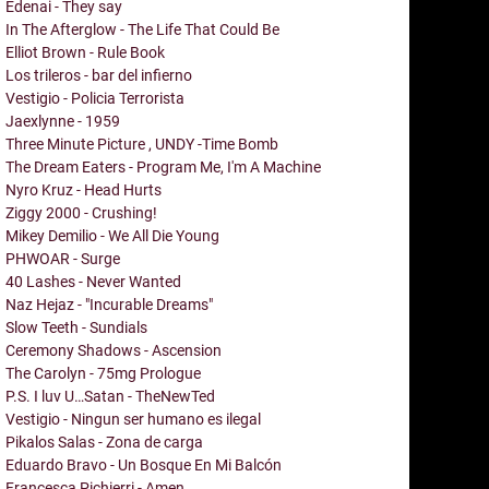
Edenai - They say
In The Afterglow - The Life That Could Be
Elliot Brown - Rule Book
Los trileros - bar del infierno
Vestigio - Policia Terrorista
Jaexlynne - 1959
Three Minute Picture , UNDY -Time Bomb
The Dream Eaters - Program Me, I'm A Machine
Nyro Kruz - Head Hurts
Ziggy 2000 - Crushing!
Mikey Demilio - We All Die Young
PHWOAR - Surge
40 Lashes - Never Wanted
Naz Hejaz - "Incurable Dreams"
Slow Teeth - Sundials
Ceremony Shadows - Ascension
The Carolyn - 75mg Prologue
P.S. I luv U…Satan - TheNewTed
Vestigio - Ningun ser humano es ilegal
Pikalos Salas - Zona de carga
Eduardo Bravo - Un Bosque En Mi Balcón
Francesca Pichierri - Amen