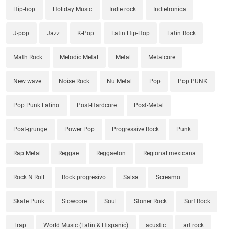
Hip-hop
Holiday Music
Indie rock
Indietronica
J-pop
Jazz
K-Pop
Latin Hip-Hop
Latin Rock
Math Rock
Melodic Metal
Metal
Metalcore
New wave
Noise Rock
Nu Metal
Pop
Pop PUNK
Pop Punk Latino
Post-Hardcore
Post-Metal
Post-grunge
Power Pop
Progressive Rock
Punk
Rap Metal
Reggae
Reggaeton
Regional mexicana
Rock N Roll
Rock progresivo
Salsa
Screamo
Skate Punk
Slowcore
Soul
Stoner Rock
Surf Rock
Trap
World Music (Latin & Hispanic)
acustic
art rock