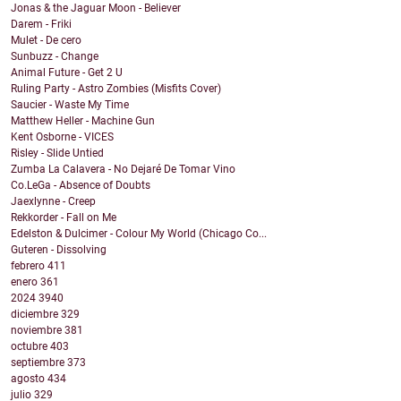
Jonas & the Jaguar Moon - Believer
Darem - Friki
Mulet - De cero
Sunbuzz - Change
Animal Future - Get 2 U
Ruling Party - Astro Zombies (Misfits Cover)
Saucier - Waste My Time
Matthew Heller - Machine Gun
Kent Osborne - VICES
Risley - Slide Untied
Zumba La Calavera - No Dejaré De Tomar Vino
Co.LeGa - Absence of Doubts
Jaexlynne - Creep
Rekkorder - Fall on Me
Edelston & Dulcimer - Colour My World (Chicago Co...
Guteren - Dissolving
febrero
411
enero
361
2024
3940
diciembre
329
noviembre
381
octubre
403
septiembre
373
agosto
434
julio
329