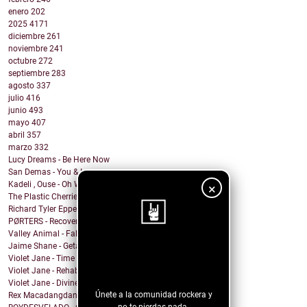
enero
202
2025
4171
diciembre
261
noviembre
241
octubre
272
septiembre
283
agosto
337
julio
416
junio
493
mayo
407
abril
357
marzo
332
Lucy Dreams - Be Here Now
San Demas - You & I
Kadeli , Ouse - Oh Well
×
The Plastic Cherries - Twister
Richard Tyler Epperson - Like Everything Else
PØRTERS - Recover
Valley Animal - Fallout
Jaime Shane - Getaway Car (Taylor Swift Cover)
¡Sigue nuestro
Violet Jane - Time of Our Lives
blog!
Violet Jane - Rehabilitation
Violet Jane - Divine
Únete a la comunidad rockera y
Rex Macadangdang - Melody