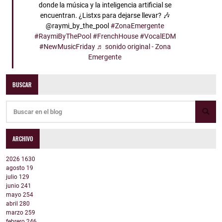
donde la música y la inteligencia artificial se
encuentran. ¿Listxs para dejarse llevar? 🎶
@raymi_by_the_pool
#ZonaEmergente
#RaymiByThePool
#FrenchHouse
#VocalEDM
#NewMusicFriday
♬ sonido original - Zona
Emergente
BUSCAR
ARCHIVO
2026
1630
agosto
19
julio
129
junio
241
mayo
254
abril
280
marzo
259
febrero
246