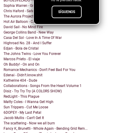
no te pierdas nada.
BOYDESVELADO - QEPD David Lynch
Sophia Warren - Grin
Chris Haford - Satellite Angel
SÍGUENOS
The Aurora Project - Slave City
Hot Air Balloon - Come This Far
David Sail - No Mind Fire
George Collins Band - New Way
Casa Del Sol - Love In A Time Of War
Highroad No. 28 - And I Suffer
Edjan - Bola de Cristal
The Johns Twins - Love You Forever
Marcos Prieto - El viaje
Oh Buddy! - On and On
Romance Mechanics - Don't Feel Bad For You
Edenai - Didn’t.know.shit
Katherine 404 - Dude
Collaborations - Songs From the Heart Volume 1
Disiz - Try Try Try (A COLORS SHOW)
RedLight - This Plague
Matty Coles - I Wanna Get High
Sun Trippers - Cut Me Loose
6DOPEY - My Last Petal
Jacob Mullis - Can't Get It
The scattering - Now we all burn
Fancy K, Brunetti - Whole Again - Bending Grid Rem...