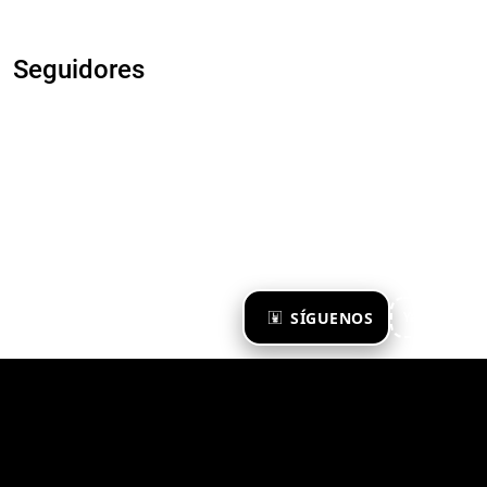
Seguidores
×
SÍGUENOS
Ya te sigo