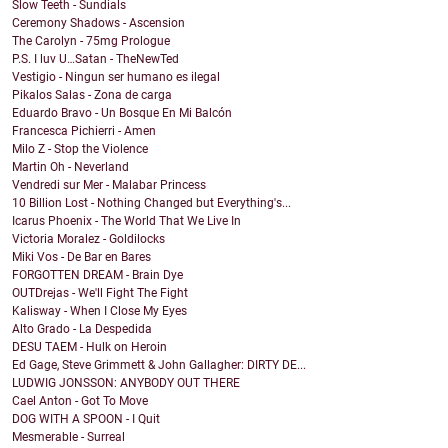
Slow Teeth - Sundials
Ceremony Shadows - Ascension
The Carolyn - 75mg Prologue
P.S. I luv U…Satan - TheNewTed
Vestigio - Ningun ser humano es ilegal
Pikalos Salas - Zona de carga
Eduardo Bravo - Un Bosque En Mi Balcón
Francesca Pichierri - Amen
Milo Z - Stop the Violence
Martin Oh - Neverland
Vendredi sur Mer - Malabar Princess
10 Billion Lost - Nothing Changed but Everything's...
Icarus Phoenix - The World That We Live In
Victoria Moralez - Goldilocks
Miki Vos - De Bar en Bares
FORGOTTEN DREAM - Brain Dye
OUTDrejas - We'll Fight The Fight
Kalisway - When I Close My Eyes
Alto Grado - La Despedida
DESU TAEM - Hulk on Heroin
Ed Gage, Steve Grimmett & John Gallagher: DIRTY DE...
LUDWIG JONSSON: ANYBODY OUT THERE
Cael Anton - Got To Move
DOG WITH A SPOON - I Quit
Mesmerable - Surreal