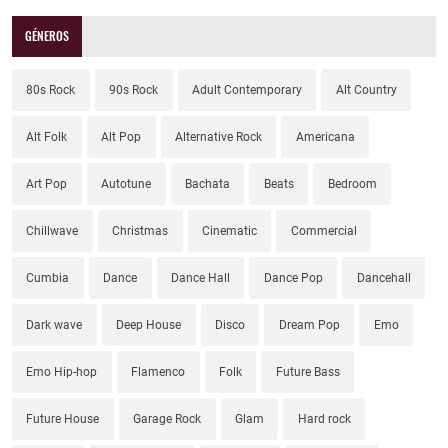
GÉNEROS
80s Rock
90s Rock
Adult Contemporary
Alt Country
Alt Folk
Alt Pop
Alternative Rock
Americana
Art Pop
Autotune
Bachata
Beats
Bedroom
Chillwave
Christmas
Cinematic
Commercial
Cumbia
Dance
Dance Hall
Dance Pop
Dancehall
Dark wave
Deep House
Disco
Dream Pop
Emo
Emo Hip-hop
Flamenco
Folk
Future Bass
Future House
Garage Rock
Glam
Hard rock