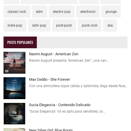
classic rock
edm
electro pop
electronic
grunge
indie pop
latin pop
post-punk
punk rock
ska
POSTS POPULARES
Naomi August - American Zen
Naomi August presenta "American Zen" , una can…
Max Ceddo - She Forever
Con una atmósfera súper cálida y optimista, llega desde Nue…
Sucia Elegancia - Contenido Delicado
"Sucia Elegancia" no es apto para sensibles, co…
New Silver Girl: Blue Room