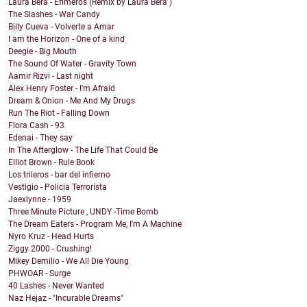
Laura Bera - Efímeros (Remix by Laura Bera )
The Slashes - War Candy
Billy Cueva - Volverte a Amar
I am the Horizon - One of a kind
Deegie - Big Mouth
The Sound Of Water - Gravity Town
Aamir Rizvi - Last night
Alex Henry Foster - I'm Afraid
Dream & Onion - Me And My Drugs
Run The Riot - Falling Down
Flora Cash - 93
Edenai - They say
In The Afterglow - The Life That Could Be
Elliot Brown - Rule Book
Los trileros - bar del infierno
Vestigio - Policia Terrorista
Jaexlynne - 1959
Three Minute Picture , UNDY -Time Bomb
The Dream Eaters - Program Me, I'm A Machine
Nyro Kruz - Head Hurts
Ziggy 2000 - Crushing!
Mikey Demilio - We All Die Young
PHWOAR - Surge
40 Lashes - Never Wanted
Naz Hejaz - "Incurable Dreams"