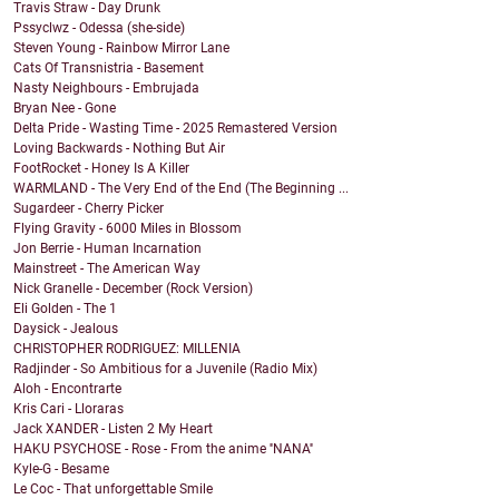
Travis Straw - Day Drunk
Pssyclwz - Odessa (she-side)
Steven Young - Rainbow Mirror Lane
Cats Of Transnistria - Basement
Nasty Neighbours - Embrujada
Bryan Nee - Gone
Delta Pride - Wasting Time - 2025 Remastered Version
Loving Backwards - Nothing But Air
FootRocket - Honey Is A Killer
WARMLAND - The Very End of the End (The Beginning ...
Sugardeer - Cherry Picker
Flying Gravity - 6000 Miles in Blossom
Jon Berrie - Human Incarnation
Mainstreet - The American Way
Nick Granelle - December (Rock Version)
Eli Golden - The 1
Daysick - Jealous
CHRISTOPHER RODRIGUEZ: MILLENIA
Radjinder - So Ambitious for a Juvenile (Radio Mix)
Aloh - Encontrarte
Kris Cari - Lloraras
Jack XANDER - Listen 2 My Heart
HAKU PSYCHOSE - Rose - From the anime ''NANA''
Kyle-G - Besame
Le Coc - That unforgettable Smile