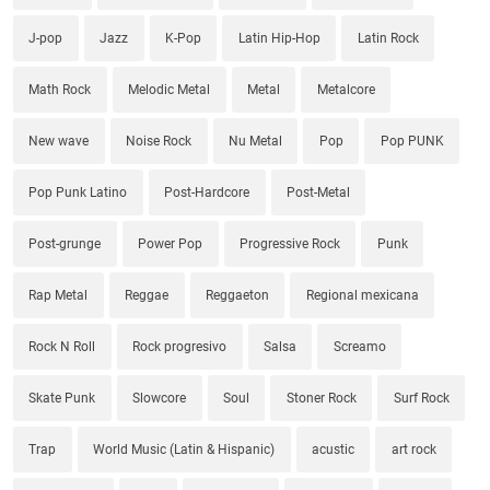
J-pop
Jazz
K-Pop
Latin Hip-Hop
Latin Rock
Math Rock
Melodic Metal
Metal
Metalcore
New wave
Noise Rock
Nu Metal
Pop
Pop PUNK
Pop Punk Latino
Post-Hardcore
Post-Metal
Post-grunge
Power Pop
Progressive Rock
Punk
Rap Metal
Reggae
Reggaeton
Regional mexicana
Rock N Roll
Rock progresivo
Salsa
Screamo
Skate Punk
Slowcore
Soul
Stoner Rock
Surf Rock
Trap
World Music (Latin & Hispanic)
acustic
art rock