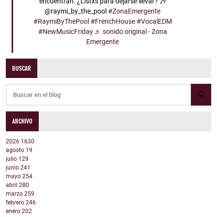
encuentran. ¿Listxs para dejarse llevar? 🎶
@raymi_by_the_pool
#ZonaEmergente
#RaymiByThePool
#FrenchHouse
#VocalEDM
#NewMusicFriday
♬ sonido original - Zona
Emergente
BUSCAR
ARCHIVO
2026
1630
agosto
19
julio
129
junio
241
mayo
254
abril
280
marzo
259
febrero
246
enero
202