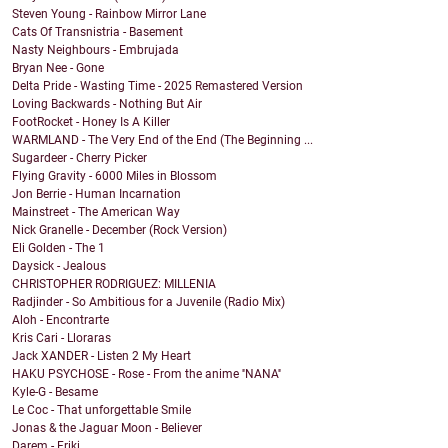
Steven Young - Rainbow Mirror Lane
Cats Of Transnistria - Basement
Nasty Neighbours - Embrujada
Bryan Nee - Gone
Delta Pride - Wasting Time - 2025 Remastered Version
Loving Backwards - Nothing But Air
FootRocket - Honey Is A Killer
WARMLAND - The Very End of the End (The Beginning ...
Sugardeer - Cherry Picker
Flying Gravity - 6000 Miles in Blossom
Jon Berrie - Human Incarnation
Mainstreet - The American Way
Nick Granelle - December (Rock Version)
Eli Golden - The 1
Daysick - Jealous
CHRISTOPHER RODRIGUEZ: MILLENIA
Radjinder - So Ambitious for a Juvenile (Radio Mix)
Aloh - Encontrarte
Kris Cari - Lloraras
Jack XANDER - Listen 2 My Heart
HAKU PSYCHOSE - Rose - From the anime ''NANA''
Kyle-G - Besame
Le Coc - That unforgettable Smile
Jonas & the Jaguar Moon - Believer
Darem - Friki