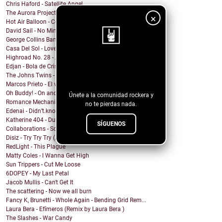
Chris Haford - Satellite Angel
The Aurora Project - Slave City
×
Hot Air Balloon - Come This Far
David Sail - No Mind Fire
George Collins Band - New Way
Casa Del Sol - Love In A Time Of War
Highroad No. 28 - And I Suffer
¡Sigue nuestro
Edjan - Bola de Cristal
The Johns Twins - Love You Forever
blog!
Marcos Prieto - El viaje
Oh Buddy! - On and On
Únete a la comunidad rockera y
Romance Mechanics - Don't Feel Bad For You
no te pierdas nada.
Edenai - Didn’t.know.shit
Katherine 404 - Dude
SÍGUENOS
Collaborations - Songs From the Heart Volume 1
Disiz - Try Try Try (A COLORS SHOW)
RedLight - This Plague
Matty Coles - I Wanna Get High
Sun Trippers - Cut Me Loose
6DOPEY - My Last Petal
Jacob Mullis - Can't Get It
The scattering - Now we all burn
Fancy K, Brunetti - Whole Again - Bending Grid Rem...
Laura Bera - Efímeros (Remix by Laura Bera )
The Slashes - War Candy