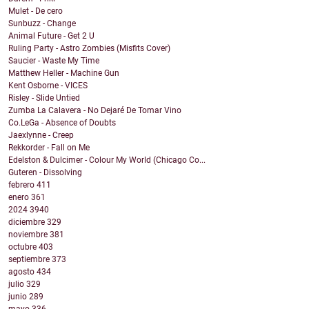
Mulet - De cero
Sunbuzz - Change
Animal Future - Get 2 U
Ruling Party - Astro Zombies (Misfits Cover)
Saucier - Waste My Time
Matthew Heller - Machine Gun
Kent Osborne - VICES
Risley - Slide Untied
Zumba La Calavera - No Dejaré De Tomar Vino
Co.LeGa - Absence of Doubts
Jaexlynne - Creep
Rekkorder - Fall on Me
Edelston & Dulcimer - Colour My World (Chicago Co...
Guteren - Dissolving
febrero
411
enero
361
2024
3940
diciembre
329
noviembre
381
octubre
403
septiembre
373
agosto
434
julio
329
junio
289
mayo
336