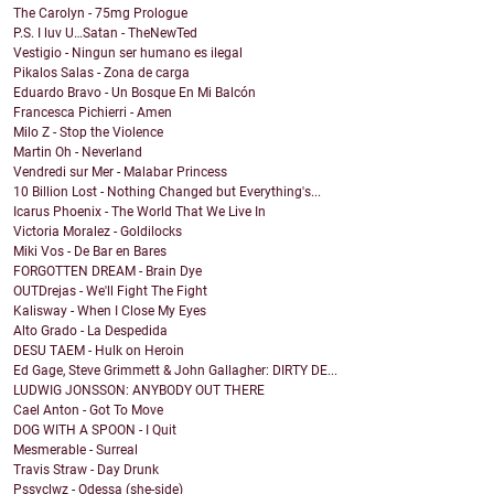
The Carolyn - 75mg Prologue
P.S. I luv U…Satan - TheNewTed
Vestigio - Ningun ser humano es ilegal
Pikalos Salas - Zona de carga
Eduardo Bravo - Un Bosque En Mi Balcón
Francesca Pichierri - Amen
Milo Z - Stop the Violence
Martin Oh - Neverland
Vendredi sur Mer - Malabar Princess
10 Billion Lost - Nothing Changed but Everything's...
Icarus Phoenix - The World That We Live In
Victoria Moralez - Goldilocks
Miki Vos - De Bar en Bares
FORGOTTEN DREAM - Brain Dye
OUTDrejas - We'll Fight The Fight
Kalisway - When I Close My Eyes
Alto Grado - La Despedida
DESU TAEM - Hulk on Heroin
Ed Gage, Steve Grimmett & John Gallagher: DIRTY DE...
LUDWIG JONSSON: ANYBODY OUT THERE
Cael Anton - Got To Move
DOG WITH A SPOON - I Quit
Mesmerable - Surreal
Travis Straw - Day Drunk
Pssyclwz - Odessa (she-side)