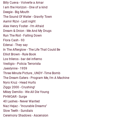
Billy Cueva - Volverte a Amar
I am the Horizon - One of a kind
Deegie - Big Mouth
The Sound Of Water - Gravity Town
Aamir Rizvi - Last night
Alex Henry Foster - I'm Afraid
Dream & Onion - Me And My Drugs
Run The Riot - Falling Down
Flora Cash - 93
Edenai - They say
In The Afterglow - The Life That Could Be
Elliot Brown - Rule Book
Los trileros - bar del infierno
Vestigio - Policia Terrorista
Jaexlynne - 1959
Three Minute Picture , UNDY -Time Bomb
The Dream Eaters - Program Me, I'm A Machine
Nyro Kruz - Head Hurts
Ziggy 2000 - Crushing!
Mikey Demilio - We All Die Young
PHWOAR - Surge
40 Lashes - Never Wanted
Naz Hejaz - "Incurable Dreams"
Slow Teeth - Sundials
Ceremony Shadows - Ascension