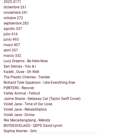
2025
4171
diciembre
261
noviembre
241
octubre
272
septiembre
283
agosto
337
julio
416
junio
493
mayo
407
abril
357
marzo
332
Lucy Dreams - Be Here Now
San Demas - You & I
Kadeli , Ouse - Oh Well
The Plastic Cherries - Twister
Richard Tyler Epperson - Like Everything Else
PØRTERS - Recover
Valley Animal - Fallout
Jaime Shane - Getaway Car (Taylor Swift Cover)
Violet Jane - Time of Our Lives
Violet Jane - Rehabilitation
Violet Jane - Divine
Rex Macadangdang - Melody
BOYDESVELADO - QEPD David Lynch
Sophia Warren - Grin