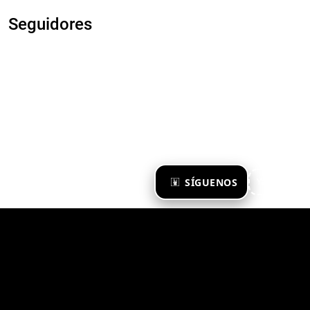
Seguidores
×
SÍGUENOS
Ya te sigo