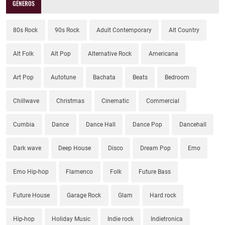
GÉNEROS
80s Rock
90s Rock
Adult Contemporary
Alt Country
Alt Folk
Alt Pop
Alternative Rock
Americana
Art Pop
Autotune
Bachata
Beats
Bedroom
Chillwave
Christmas
Cinematic
Commercial
Cumbia
Dance
Dance Hall
Dance Pop
Dancehall
Dark wave
Deep House
Disco
Dream Pop
Emo
Emo Hip-hop
Flamenco
Folk
Future Bass
Future House
Garage Rock
Glam
Hard rock
Hip-hop
Holiday Music
Indie rock
Indietronica