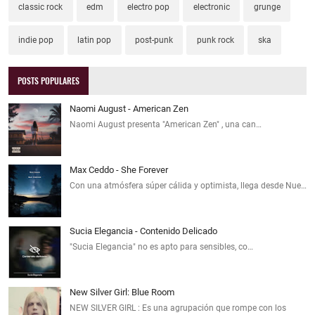
classic rock
edm
electro pop
electronic
grunge
indie pop
latin pop
post-punk
punk rock
ska
POSTS POPULARES
Naomi August - American Zen
Naomi August presenta "American Zen" , una can…
Max Ceddo - She Forever
Con una atmósfera súper cálida y optimista, llega desde Nue…
Sucia Elegancia - Contenido Delicado
"Sucia Elegancia" no es apto para sensibles, co…
New Silver Girl: Blue Room
NEW SILVER GIRL : Es una agrupación que rompe con los