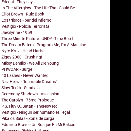
Edenai - They say
In The Afterglow - The Life That Could Be
Elliot Brown - Rule Book
Los trileros - bar del infierno
Vestigio - Policia Terrorista
Jaexlynne - 1959
Three Minute Picture , UNDY -Time Bomb
The Dream Eaters - Program Me, I'm A Machine
Nyro Kruz - Head Hurts
Ziggy 2000 - Crushing!
Mikey Demilio - We All Die Young
PHWOAR - Surge
40 Lashes - Never Wanted
Naz Hejaz - "Incurable Dreams"
Slow Teeth - Sundials
Ceremony Shadows - Ascension
The Carolyn - 75mg Prologue
P.S. I luv U…Satan - TheNewTed
Vestigio - Ningun ser humano es ilegal
Pikalos Salas - Zona de carga
Eduardo Bravo - Un Bosque En Mi Balcón
Francesca Pichierri - Amen