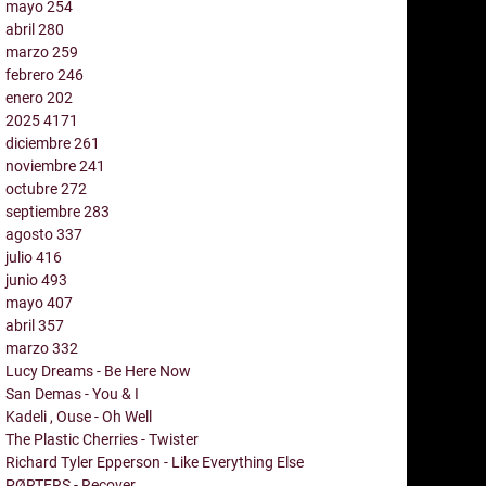
mayo
254
abril
280
marzo
259
febrero
246
enero
202
2025
4171
diciembre
261
noviembre
241
octubre
272
septiembre
283
agosto
337
julio
416
junio
493
mayo
407
abril
357
marzo
332
Lucy Dreams - Be Here Now
San Demas - You & I
Kadeli , Ouse - Oh Well
The Plastic Cherries - Twister
Richard Tyler Epperson - Like Everything Else
PØRTERS - Recover