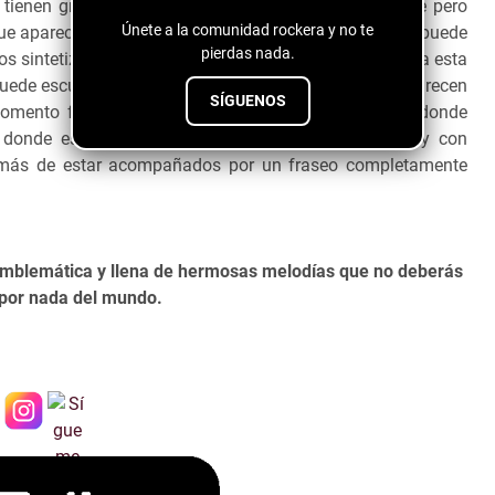
 tienen gran presencia y nos regalan una base suave pero
Únete a la comunidad rockera y no te
 que aparecen en ciertos compases son poderosos y se puede
pierdas nada.
los sintetizadores son perfectos y llenan de atmósfera a esta
puede escuchar ya que son hermosos y sus sonidos parecen
SÍGUENOS
momento favorito suena a partir del minuto 2:27 en donde
n donde escucharemos muchas voces armonizadas y con
demás de estar acompañados por un fraseo completamente
emblemática y llena de hermosas melodías que no deberás
 por nada del mundo.