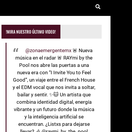
!MIRA NUESTRO ÚLTIMO VIDEO!
@zonaemergentemx
🚨 Nueva
música en el radar 🚨 RAYmi by the
Pool nos abre las puertas a una
nueva era con “I Invite You to Feel
Good”, un viaje entre el French House
y el EDM vocal que nos invita a soltar,
bailar y sentir. ✨🐱 Un artista que
combina identidad digital, energía
vibrante y un futuro donde la música
y la inteligencia artificial se
encuentran. ¿Listxs para dejarse
llevar? 🎶 @raymi_by_the_pool