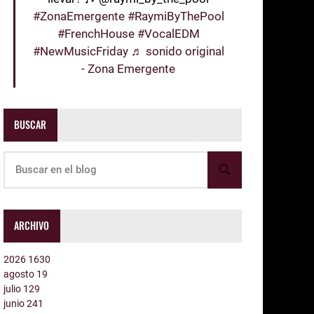
#ZonaEmergente
#RaymiByThePool
#FrenchHouse
#VocalEDM
#NewMusicFriday
♬ sonido original
- Zona Emergente
BUSCAR
ARCHIVO
2026
1630
agosto
19
julio
129
junio
241