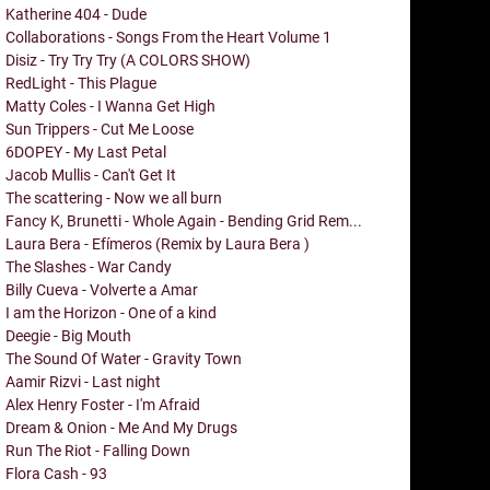
Katherine 404 - Dude
Collaborations - Songs From the Heart Volume 1
Disiz - Try Try Try (A COLORS SHOW)
RedLight - This Plague
Matty Coles - I Wanna Get High
Sun Trippers - Cut Me Loose
6DOPEY - My Last Petal
Jacob Mullis - Can't Get It
The scattering - Now we all burn
Fancy K, Brunetti - Whole Again - Bending Grid Rem...
Laura Bera - Efímeros (Remix by Laura Bera )
The Slashes - War Candy
Billy Cueva - Volverte a Amar
I am the Horizon - One of a kind
Deegie - Big Mouth
The Sound Of Water - Gravity Town
Aamir Rizvi - Last night
Alex Henry Foster - I'm Afraid
Dream & Onion - Me And My Drugs
Run The Riot - Falling Down
Flora Cash - 93