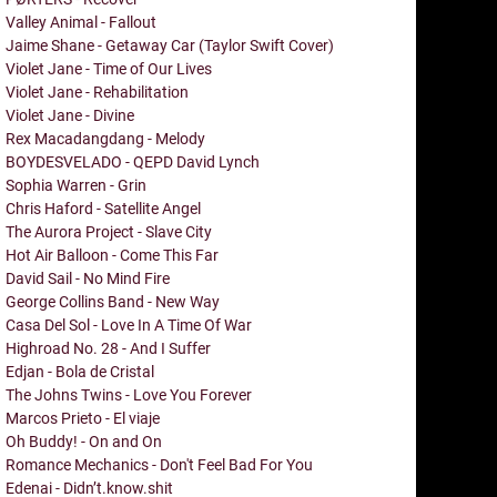
Valley Animal - Fallout
Jaime Shane - Getaway Car (Taylor Swift Cover)
Violet Jane - Time of Our Lives
Violet Jane - Rehabilitation
Violet Jane - Divine
Rex Macadangdang - Melody
BOYDESVELADO - QEPD David Lynch
Sophia Warren - Grin
Chris Haford - Satellite Angel
The Aurora Project - Slave City
Hot Air Balloon - Come This Far
David Sail - No Mind Fire
George Collins Band - New Way
Casa Del Sol - Love In A Time Of War
Highroad No. 28 - And I Suffer
Edjan - Bola de Cristal
The Johns Twins - Love You Forever
Marcos Prieto - El viaje
Oh Buddy! - On and On
Romance Mechanics - Don't Feel Bad For You
Edenai - Didn’t.know.shit