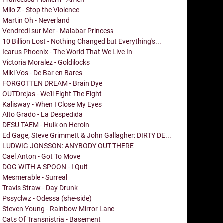
Milo Z - Stop the Violence
Martin Oh - Neverland
Vendredi sur Mer - Malabar Princess
10 Billion Lost - Nothing Changed but Everything's...
Icarus Phoenix - The World That We Live In
Victoria Moralez - Goldilocks
Miki Vos - De Bar en Bares
FORGOTTEN DREAM - Brain Dye
OUTDrejas - We'll Fight The Fight
Kalisway - When I Close My Eyes
Alto Grado - La Despedida
DESU TAEM - Hulk on Heroin
Ed Gage, Steve Grimmett & John Gallagher: DIRTY DE...
LUDWIG JONSSON: ANYBODY OUT THERE
Cael Anton - Got To Move
DOG WITH A SPOON - I Quit
Mesmerable - Surreal
Travis Straw - Day Drunk
Pssyclwz - Odessa (she-side)
Steven Young - Rainbow Mirror Lane
Cats Of Transnistria - Basement