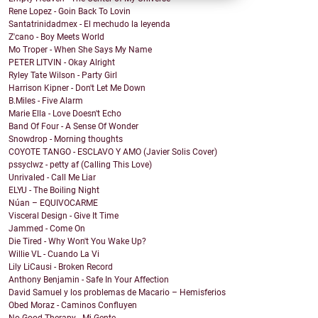
Rene Lopez - Goin Back To Lovin
Santatrinidadmex - El mechudo la leyenda
Z'cano - Boy Meets World
Mo Troper - When She Says My Name
PETER LITVIN - Okay Alright
Ryley Tate Wilson - Party Girl
Harrison Kipner - Don't Let Me Down
B.Miles - Five Alarm
Marie Ella - Love Doesn't Echo
Band Of Four - A Sense Of Wonder
Snowdrop - Morning thoughts
COYOTE TANGO - ESCLAVO Y AMO (Javier Solis Cover)
pssyclwz - petty af (Calling This Love)
Unrivaled - Call Me Liar
ELYU - The Boiling Night
Núan – EQUIVOCARME
Visceral Design - Give It Time
Jammed - Come On
Die Tired - Why Won't You Wake Up?
Willie VL - Cuando La Vi
Lily LiCausi - Broken Record
Anthony Benjamin - Safe In Your Affection
David Samuel y los problemas de Macario – Hemisferios
Obed Moraz - Caminos Confluyen