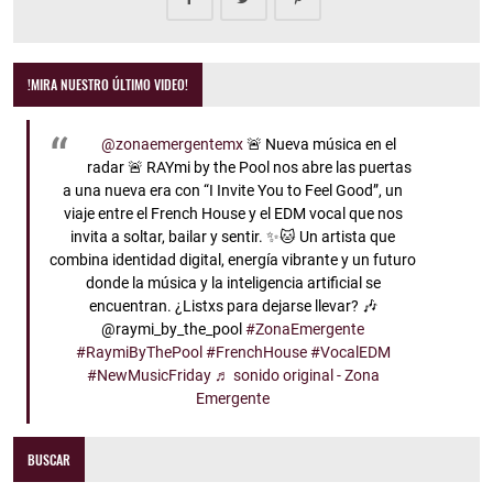
!MIRA NUESTRO ÚLTIMO VIDEO!
@zonaemergentemx
🚨 Nueva música en el
radar 🚨 RAYmi by the Pool nos abre las puertas
a una nueva era con “I Invite You to Feel Good”, un
viaje entre el French House y el EDM vocal que nos
invita a soltar, bailar y sentir. ✨🐱 Un artista que
combina identidad digital, energía vibrante y un futuro
donde la música y la inteligencia artificial se
encuentran. ¿Listxs para dejarse llevar? 🎶
@raymi_by_the_pool
#ZonaEmergente
#RaymiByThePool
#FrenchHouse
#VocalEDM
#NewMusicFriday
♬ sonido original - Zona
Emergente
BUSCAR