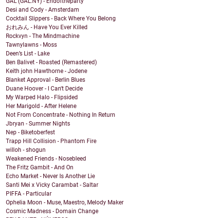
GAL (GAL.NY) - Endoftheparty
Desi and Cody - Amsterdam
Cocktail Slippers - Back Where You Belong
おれみん - Have You Ever Killed
Rockvyn - The Mindmachine
Tawnylawns - Moss
Deen’s List - Lake
Ben Balivet - Roasted (Remastered)
Keith john Hawthorne - Jodene
Blanket Approval - Berlin Blues
Duane Hoover - I Can't Decide
My Warped Halo - Flipsided
Her Marigold - After Helene
Not From Concentrate - Nothing In Return
Jbryan - Summer Nights
Nep - Biketoberfest
Trapp Hill Collision - Phantom Fire
willoh - shogun
Weakened Friends - Nosebleed
The Fritz Gambit - And On
Echo Market - Never Is Another Lie
Santi Mei x Vicky Carambat - Saltar
PIFFA - Particular
Ophelia Moon - Muse, Maestro, Melody Maker
Cosmic Madness - Domain Change