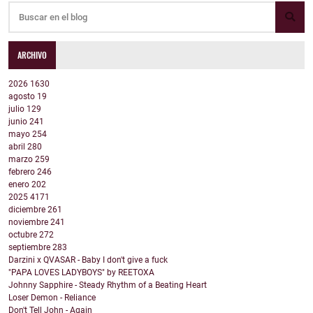
ARCHIVO
2026
1630
agosto
19
julio
129
junio
241
mayo
254
abril
280
marzo
259
febrero
246
enero
202
2025
4171
diciembre
261
noviembre
241
octubre
272
septiembre
283
Darzini x QVASAR - Baby I don't give a fuck
"PAPA LOVES LADYBOYS" by REETOXA
Johnny Sapphire - Steady Rhythm of a Beating Heart
Loser Demon - Reliance
Don't Tell John - Again