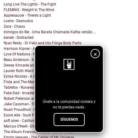
Long Live The Lights - The Fight
FLEMING - Weight In The Wind
Applesaucer - There’s a Light
Loshe - Desnudos
Zara - Chaos
Inimigos do Rei - Uma Barata Chamada Kafka versão ...
beneb - Distracted
Ryan Reidy - Dr Felix and His Fringe Body Parts
Harrison Kipner - Alone With You
×
Love Of Nations - Ne'er Do Well
Beau Anderson - Know By Now
Dewey Kincade and The Navigators - Down in the Val...
Lauren Ruth Ward - Camouflage Sabotage
Eylsia Nicolas - A Beautiful Mess
¡Sigue nuestro
Frida and The Mann - Dancing in the sun
Tablefox - Runaway
blog!
Fake Dad - Invader
Robert Peterson and The Crusade - Coming Out Of Ba...
Únete a la comunidad rockera y
Jake Cassman - Trying To Mourn A Friend Of Mine
no te pierdas nada.
Noah Proudfoot - Born to Fly
Esore Alle - Such Pretty Lies
SÍGUENOS
soft siren - California Heatwave
Marcus O'Neill - Eternal Flame
The Album Everyone Wants - Chris Portka
Empty Heaven - The Center of My Universe