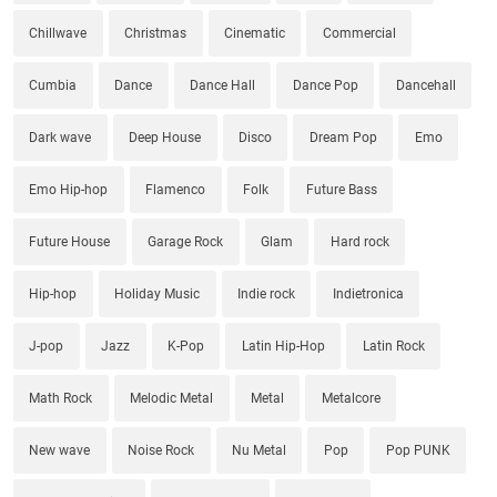
Chillwave
Christmas
Cinematic
Commercial
Cumbia
Dance
Dance Hall
Dance Pop
Dancehall
Dark wave
Deep House
Disco
Dream Pop
Emo
Emo Hip-hop
Flamenco
Folk
Future Bass
Future House
Garage Rock
Glam
Hard rock
Hip-hop
Holiday Music
Indie rock
Indietronica
J-pop
Jazz
K-Pop
Latin Hip-Hop
Latin Rock
Math Rock
Melodic Metal
Metal
Metalcore
New wave
Noise Rock
Nu Metal
Pop
Pop PUNK