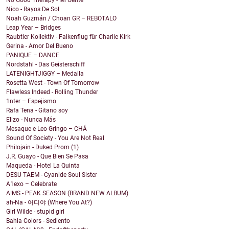
No Good Therapy - Mi Gente
Nico - Rayos De Sol
Noah Guzmán / Choan GR – REBOTALO
Leap Year – Bridges
Raubtier Kollektiv - Falkenflug für Charlie Kirk
Gerina - Amor Del Bueno
PANIQUE – DANCE
Nordstahl - Das Geisterschiff
LATENIGHTJIGGY – Medalla
Rosetta West - Town Of Tomorrow
Flawless Indeed - Rolling Thunder
1nter – Espejismo
Rafa Tena - Gitano soy
Elizo - Nunca Más
Mesaque e Leo Gringo – CHÁ
Sound Of Society - You Are Not Real
Philojain - Duked Prom (1)
J.R. Guayo - Que Bien Se Pasa
Maqueda - Hotel La Quinta
DESU TAEM - Cyanide Soul Sister
A1exo – Celebrate
A!MS - PEAK SEASON (BRAND NEW ALBUM)
ah-Na - 어디야 (Where You At?)
Girl Wilde - stupid girl
Bahia Colors - Sediento