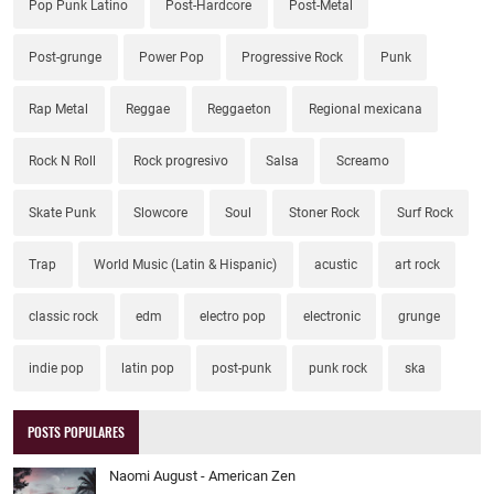
Pop Punk Latino
Post-Hardcore
Post-Metal
Post-grunge
Power Pop
Progressive Rock
Punk
Rap Metal
Reggae
Reggaeton
Regional mexicana
Rock N Roll
Rock progresivo
Salsa
Screamo
Skate Punk
Slowcore
Soul
Stoner Rock
Surf Rock
Trap
World Music (Latin & Hispanic)
acustic
art rock
classic rock
edm
electro pop
electronic
grunge
indie pop
latin pop
post-punk
punk rock
ska
POSTS POPULARES
Naomi August - American Zen