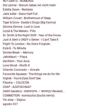
REY DANTE - NÚMEROS
Die Lärmer - Warum lieben wir nicht mehr
Estella Dawn - Reckless
Jake Adler - Glass Half Full
William Covert - Brotherhood of Sleep
Tiger & Dove - Daddy's Drugs (Big Karma)
Gimme Gimme - Lost in Love
Lizzie & The Makers - Pills
Dr. Smith & the Night Shift - Year of the Horse
Just A Gent x UNDY x Seiren - I Can't Take It
Flight To London - No One's Forgiven
Kyle-G - Tu Mirada
Smoke Break – Memory
JelloMauri – Playa
danXkim - Your Aura
Love Ghost - Worth It
Orlando Coronado – Acicale
Favourite Squeeze - The things we do for life
Highet - You're Eyes Don't See
Fitasha – COLOCÓN
USAP - AZATOKUNAI?
36N9 Genetics - प्रकाशग्रन्थः – रहस्यपट्टःRevelati...
COMMOTION - kombucha (bucha remix)
Yin wise – Dejavu
agosto
337