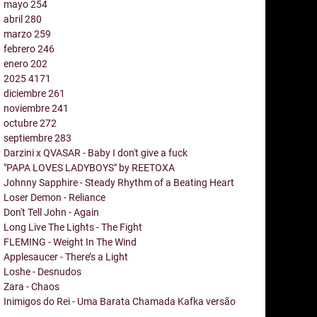
mayo
254
abril
280
marzo
259
febrero
246
enero
202
2025
4171
diciembre
261
noviembre
241
octubre
272
septiembre
283
Darzini x QVASAR - Baby I don't give a fuck
"PAPA LOVES LADYBOYS" by REETOXA
Johnny Sapphire - Steady Rhythm of a Beating Heart
Loser Demon - Reliance
Don't Tell John - Again
Long Live The Lights - The Fight
FLEMING - Weight In The Wind
Applesaucer - There’s a Light
Loshe - Desnudos
Zara - Chaos
Inimigos do Rei - Uma Barata Chamada Kafka versão
...