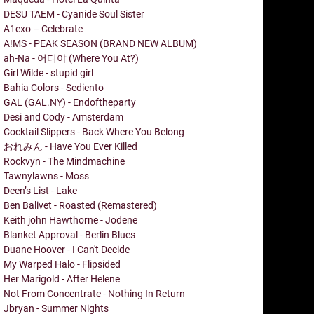
DESU TAEM - Cyanide Soul Sister
A1exo – Celebrate
A!MS - PEAK SEASON (BRAND NEW ALBUM)
ah-Na - 어디야 (Where You At?)
Girl Wilde - stupid girl
Bahia Colors - Sediento
GAL (GAL.NY) - Endoftheparty
Desi and Cody - Amsterdam
Cocktail Slippers - Back Where You Belong
おれみん - Have You Ever Killed
Rockvyn - The Mindmachine
Tawnylawns - Moss
Deen’s List - Lake
Ben Balivet - Roasted (Remastered)
Keith john Hawthorne - Jodene
Blanket Approval - Berlin Blues
Duane Hoover - I Can't Decide
My Warped Halo - Flipsided
Her Marigold - After Helene
Not From Concentrate - Nothing In Return
Jbryan - Summer Nights