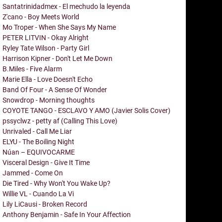
Santatrinidadmex - El mechudo la leyenda
Z'cano - Boy Meets World
Mo Troper - When She Says My Name
PETER LITVIN - Okay Alright
Ryley Tate Wilson - Party Girl
Harrison Kipner - Don't Let Me Down
B.Miles - Five Alarm
Marie Ella - Love Doesn't Echo
Band Of Four - A Sense Of Wonder
Snowdrop - Morning thoughts
COYOTE TANGO - ESCLAVO Y AMO (Javier Solis Cover)
pssyclwz - petty af (Calling This Love)
Unrivaled - Call Me Liar
ELYU - The Boiling Night
Núan – EQUIVOCARME
Visceral Design - Give It Time
Jammed - Come On
Die Tired - Why Won't You Wake Up?
Willie VL - Cuando La Vi
Lily LiCausi - Broken Record
Anthony Benjamin - Safe In Your Affection