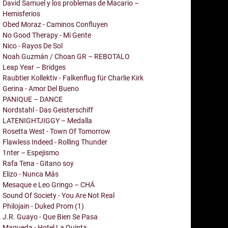
David Samuel y los problemas de Macario –
Hemisferios
Obed Moraz - Caminos Confluyen
No Good Therapy - Mi Gente
Nico - Rayos De Sol
Noah Guzmán / Choan GR – REBOTALO
Leap Year – Bridges
Raubtier Kollektiv - Falkenflug für Charlie Kirk
Gerina - Amor Del Bueno
PANIQUE – DANCE
Nordstahl - Das Geisterschiff
LATENIGHTJIGGY – Medalla
Rosetta West - Town Of Tomorrow
Flawless Indeed - Rolling Thunder
1nter – Espejismo
Rafa Tena - Gitano soy
Elizo - Nunca Más
Mesaque e Leo Gringo – CHÁ
Sound Of Society - You Are Not Real
Philojain - Duked Prom (1)
J.R. Guayo - Que Bien Se Pasa
Maqueda - Hotel La Quinta