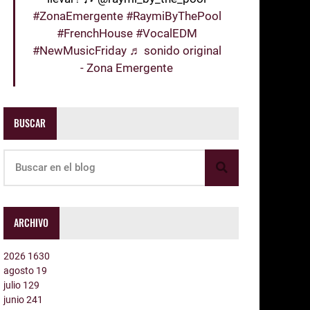
#ZonaEmergente
#RaymiByThePool
#FrenchHouse
#VocalEDM
#NewMusicFriday
♬ sonido original
- Zona Emergente
BUSCAR
ARCHIVO
2026
1630
agosto
19
julio
129
junio
241