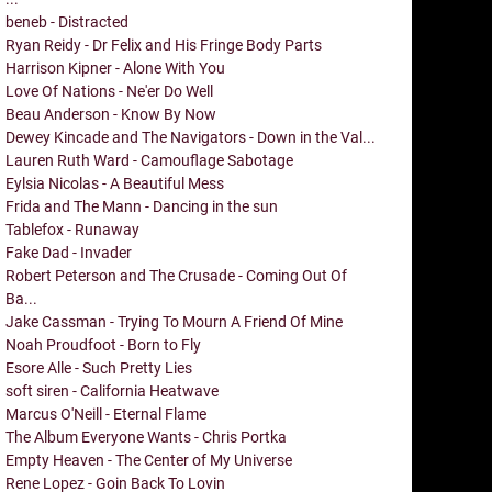
beneb - Distracted
Ryan Reidy - Dr Felix and His Fringe Body Parts
Harrison Kipner - Alone With You
Love Of Nations - Ne'er Do Well
Beau Anderson - Know By Now
Dewey Kincade and The Navigators - Down in the Val...
Lauren Ruth Ward - Camouflage Sabotage
Eylsia Nicolas - A Beautiful Mess
Frida and The Mann - Dancing in the sun
Tablefox - Runaway
Fake Dad - Invader
Robert Peterson and The Crusade - Coming Out Of
Ba...
Jake Cassman - Trying To Mourn A Friend Of Mine
Noah Proudfoot - Born to Fly
Esore Alle - Such Pretty Lies
soft siren - California Heatwave
Marcus O'Neill - Eternal Flame
The Album Everyone Wants - Chris Portka
Empty Heaven - The Center of My Universe
Rene Lopez - Goin Back To Lovin