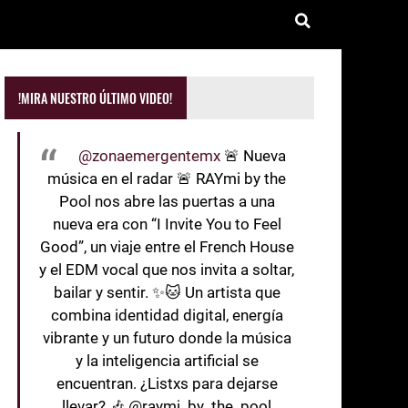
!MIRA NUESTRO ÚLTIMO VIDEO!
@zonaemergentemx
🚨 Nueva
música en el radar 🚨 RAYmi by the
Pool nos abre las puertas a una
nueva era con “I Invite You to Feel
Good”, un viaje entre el French House
y el EDM vocal que nos invita a soltar,
bailar y sentir. ✨🐱 Un artista que
combina identidad digital, energía
vibrante y un futuro donde la música
y la inteligencia artificial se
encuentran. ¿Listxs para dejarse
llevar? 🎶 @raymi_by_the_pool