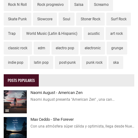
Rock N Roll
Rock progresivo
Salsa
Screamo
Skate Punk
Slowcore
Soul
Stoner Rock
Surf Rock
Trap
World Music (Latin & Hispanic)
acustic
art rock
classic rock
edm
electro pop
electronic
grunge
indie pop
latin pop
post-punk
punk rock
ska
POSTS POPULARES
Naomi August - American Zen
Naomi August presenta "American Zen" , una can…
Max Ceddo - She Forever
Con una atmósfera súper cálida y optimista, llega desde Nue…