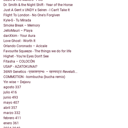
Dr. Smith & the Night Shift - Year of the Horse
Just A Gent x UNDY x Seiren - I Can't Take It
Flight To London - No One's Forgiven
Kyle-G - Tu Mirada
Smoke Break – Memory
JelloMauri – Playa
danXkim - Your Aura
Love Ghost - Worth It
Orlando Coronado – Acicale
Favourite Squeeze - The things we do for life
Highet - You're Eyes Don't See
Fitasha – COLOCÓN
USAP - AZATOKUNAI?
36N9 Genetics - प्रकाशग्रन्थः – रहस्यपट्टःRevelati...
COMMOTION - kombucha (bucha remix)
Yin wise – Dejavu
agosto
337
julio
416
junio
493
mayo
407
abril
357
marzo
332
febrero
411
enero
361