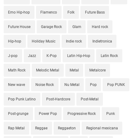
Emo Hip-hop
Flamenco
Folk
Future Bass
Future House
Garage Rock
Glam
Hard rock
Hip-hop
Holiday Music
Indie rock
Indietronica
J-pop
Jazz
K-Pop
Latin Hip-Hop
Latin Rock
Math Rock
Melodic Metal
Metal
Metalcore
New wave
Noise Rock
Nu Metal
Pop
Pop PUNK
Pop Punk Latino
Post-Hardcore
Post-Metal
Post-grunge
Power Pop
Progressive Rock
Punk
Rap Metal
Reggae
Reggaeton
Regional mexicana