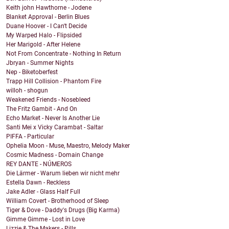
Keith john Hawthorne - Jodene
Blanket Approval - Berlin Blues
Duane Hoover - I Can't Decide
My Warped Halo - Flipsided
Her Marigold - After Helene
Not From Concentrate - Nothing In Return
Jbryan - Summer Nights
Nep - Biketoberfest
Trapp Hill Collision - Phantom Fire
willoh - shogun
Weakened Friends - Nosebleed
The Fritz Gambit - And On
Echo Market - Never Is Another Lie
Santi Mei x Vicky Carambat - Saltar
PIFFA - Particular
Ophelia Moon - Muse, Maestro, Melody Maker
Cosmic Madness - Domain Change
REY DANTE - NÚMEROS
Die Lärmer - Warum lieben wir nicht mehr
Estella Dawn - Reckless
Jake Adler - Glass Half Full
William Covert - Brotherhood of Sleep
Tiger & Dove - Daddy's Drugs (Big Karma)
Gimme Gimme - Lost in Love
Lizzie & The Makers - Pills