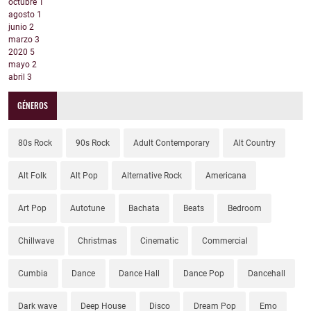
octubre
1
agosto
1
junio
2
marzo
3
2020
5
mayo
2
abril
3
GÉNEROS
80s Rock
90s Rock
Adult Contemporary
Alt Country
Alt Folk
Alt Pop
Alternative Rock
Americana
Art Pop
Autotune
Bachata
Beats
Bedroom
Chillwave
Christmas
Cinematic
Commercial
Cumbia
Dance
Dance Hall
Dance Pop
Dancehall
Dark wave
Deep House
Disco
Dream Pop
Emo