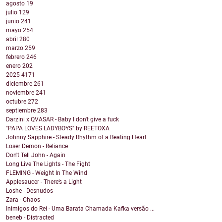
agosto
19
julio
129
junio
241
mayo
254
abril
280
marzo
259
febrero
246
enero
202
2025
4171
diciembre
261
noviembre
241
octubre
272
septiembre
283
Darzini x QVASAR - Baby I don't give a fuck
"PAPA LOVES LADYBOYS" by REETOXA
Johnny Sapphire - Steady Rhythm of a Beating Heart
Loser Demon - Reliance
Don't Tell John - Again
Long Live The Lights - The Fight
FLEMING - Weight In The Wind
Applesaucer - There’s a Light
Loshe - Desnudos
Zara - Chaos
Inimigos do Rei - Uma Barata Chamada Kafka versão ...
beneb - Distracted