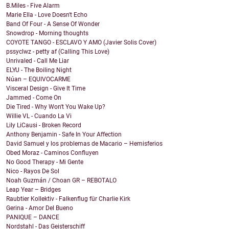
B.Miles - Five Alarm
Marie Ella - Love Doesn't Echo
Band Of Four - A Sense Of Wonder
Snowdrop - Morning thoughts
COYOTE TANGO - ESCLAVO Y AMO (Javier Solis Cover)
pssyclwz - petty af (Calling This Love)
Unrivaled - Call Me Liar
ELYU - The Boiling Night
Núan – EQUIVOCARME
Visceral Design - Give It Time
Jammed - Come On
Die Tired - Why Won't You Wake Up?
Willie VL - Cuando La Vi
Lily LiCausi - Broken Record
Anthony Benjamin - Safe In Your Affection
David Samuel y los problemas de Macario – Hemisferios
Obed Moraz - Caminos Confluyen
No Good Therapy - Mi Gente
Nico - Rayos De Sol
Noah Guzmán / Choan GR – REBOTALO
Leap Year – Bridges
Raubtier Kollektiv - Falkenflug für Charlie Kirk
Gerina - Amor Del Bueno
PANIQUE – DANCE
Nordstahl - Das Geisterschiff