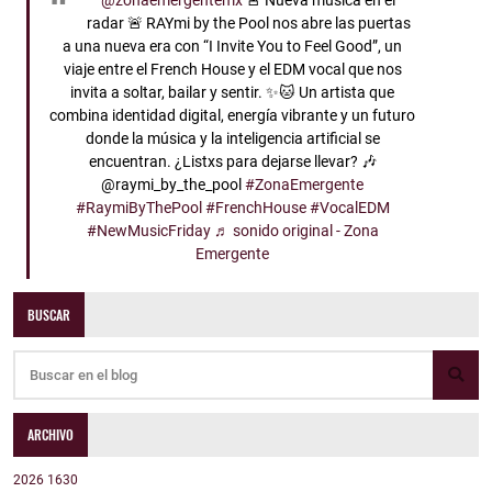
@zonaemergentemx
🚨 Nueva música en el
radar 🚨 RAYmi by the Pool nos abre las puertas
a una nueva era con “I Invite You to Feel Good”, un
viaje entre el French House y el EDM vocal que nos
invita a soltar, bailar y sentir. ✨🐱 Un artista que
combina identidad digital, energía vibrante y un futuro
donde la música y la inteligencia artificial se
encuentran. ¿Listxs para dejarse llevar? 🎶
@raymi_by_the_pool
#ZonaEmergente
#RaymiByThePool
#FrenchHouse
#VocalEDM
#NewMusicFriday
♬ sonido original - Zona
Emergente
BUSCAR
ARCHIVO
2026
1630