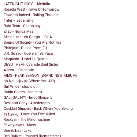
LATENIGHTJIGGY – Medalla
Rosetta West - Town Of Tomorrow
Flawless Indeed - Rolling Thunder
1nter – Espejismo
Rafa Tena - Gitano soy
Elizo - Nunca Más
Mesaque e Leo Gringo – CHÁ
Sound Of Society - You Are Not Real
Philojain - Duked Prom (1)
J.R. Guayo - Que Bien Se Pasa
Maqueda - Hotel La Quinta
DESU TAEM - Cyanide Soul Sister
A1exo – Celebrate
A!MS - PEAK SEASON (BRAND NEW ALBUM)
ah-Na - 어디야 (Where You At?)
Girl Wilde - stupid girl
Bahia Colors - Sediento
GAL (GAL.NY) - Endoftheparty
Desi and Cody - Amsterdam
Cocktail Slippers - Back Where You Belong
おれみん - Have You Ever Killed
Rockvyn - The Mindmachine
Tawnylawns - Moss
Deen’s List - Lake
Ben Balivet - Roasted (Remastered)