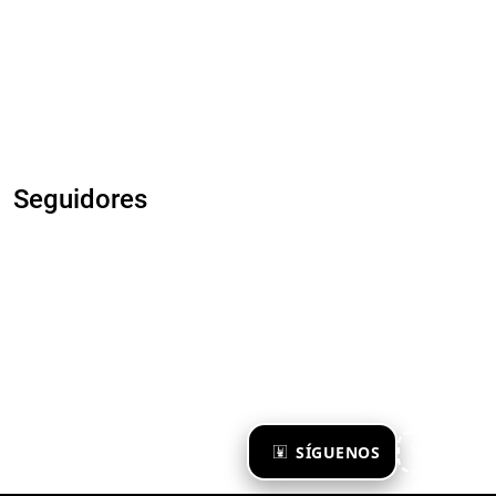
Seguidores
×
SÍGUENOS
Ya te sigo