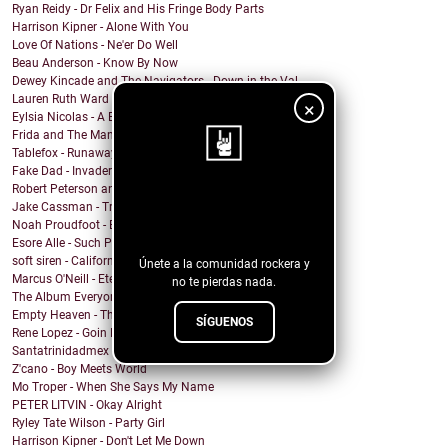
Ryan Reidy - Dr Felix and His Fringe Body Parts
Harrison Kipner - Alone With You
Love Of Nations - Ne'er Do Well
Beau Anderson - Know By Now
Dewey Kincade and The Navigators - Down in the Val...
Lauren Ruth Ward - Camouflage Sabotage
×
Eylsia Nicolas - A Beautiful Mess
Frida and The Mann - Dancing in the sun
Tablefox - Runaway
Fake Dad - Invader
Robert Peterson and The Crusade - Coming Out Of Ba...
¡Sigue nuestro
Jake Cassman - Trying To Mourn A Friend Of Mine
Noah Proudfoot - Born to Fly
blog!
Esore Alle - Such Pretty Lies
soft siren - California Heatwave
Únete a la comunidad rockera y
Marcus O'Neill - Eternal Flame
no te pierdas nada.
The Album Everyone Wants - Chris Portka
Empty Heaven - The Center of My Universe
SÍGUENOS
Rene Lopez - Goin Back To Lovin
Santatrinidadmex - El mechudo la leyenda
Z'cano - Boy Meets World
Mo Troper - When She Says My Name
PETER LITVIN - Okay Alright
Ryley Tate Wilson - Party Girl
Harrison Kipner - Don't Let Me Down