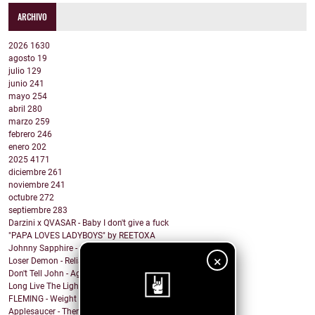
ARCHIVO
2026
1630
agosto
19
julio
129
junio
241
mayo
254
abril
280
marzo
259
febrero
246
enero
202
2025
4171
diciembre
261
noviembre
241
octubre
272
septiembre
283
Darzini x QVASAR - Baby I don't give a fuck
"PAPA LOVES LADYBOYS" by REETOXA
Johnny Sapphire - Steady Rhythm of a Beating Heart
×
Loser Demon - Reliance
Don't Tell John - Again
Long Live The Lights - The Fight
FLEMING - Weight In The Wind
Applesaucer - There’s a Light