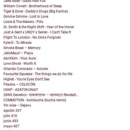
Jake Adler - Glass Half Full
William Covert - Brotherhood of Sleep
Tiger & Dove - Daddy's Drugs (Big Karma)
Gimme Gimme - Lost in Love
Lizzie & The Makers - Pills
Dr. Smith & the Night Shift - Year of the Horse
Just A Gent x UNDY x Seiren - I Can't Take It
Flight To London - No One's Forgiven
Kyle-G - Tu Mirada
Smoke Break – Memory
JelloMauri – Playa
danXkim - Your Aura
Love Ghost - Worth It
Orlando Coronado – Acicale
Favourite Squeeze - The things we do for life
Highet - You're Eyes Don't See
Fitasha – COLOCÓN
USAP - AZATOKUNAI?
36N9 Genetics - प्रकाशग्रन्थः – रहस्यपट्टःRevelati...
COMMOTION - kombucha (bucha remix)
Yin wise – Dejavu
agosto
337
julio
416
junio
493
mayo
407