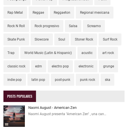
Rap Metal
Reggae
Reggaeton
Regional mexicana
Rock N Roll
Rock progresivo
Salsa
Screamo
Skate Punk
Slowcore
Soul
Stoner Rock
Surf Rock
Trap
World Music (Latin & Hispanic)
acustic
art rock
classic rock
edm
electro pop
electronic
grunge
indie pop
latin pop
post-punk
punk rock
ska
POSTS POPULARES
Naomi August - American Zen
Naomi August presenta "American Zen" , una can…