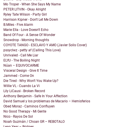
Mo Troper - When She Says My Name
PETER LITVIN - Okay Alright
Ryley Tate Wilson - Party Girl
Harrison Kipner - Don't Let Me Down
B.Miles - Five Alarm
Marie Ella - Love Doesn't Echo
Band Of Four - A Sense Of Wonder
Snowdrop - Morning thoughts
COYOTE TANGO - ESCLAVO Y AMO (Javier Solis Cover)
pssyclwz - petty af (Calling This Love)
Unrivaled - Call Me Liar
ELYU - The Boiling Night
Núan – EQUIVOCARME
Visceral Design - Give It Time
Jammed - Come On
Die Tired - Why Won't You Wake Up?
Willie VL - Cuando La Vi
Lily LiCausi - Broken Record
Anthony Benjamin - Safe In Your Affection
David Samuel y los problemas de Macario – Hemisferios
Obed Moraz - Caminos Confluyen
No Good Therapy - Mi Gente
Nico - Rayos De Sol
Noah Guzmán / Choan GR – REBOTALO
Leap Year – Bridges