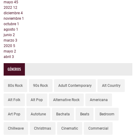
mayo
45
2022
12
diciembre
4
noviembre
1
octubre
1
agosto
1
junio
2
marzo
3
2020
5
mayo
2
abril
3
GÉNEROS
80s Rock
90s Rock
Adult Contemporary
Alt Country
Alt Folk
Alt Pop
Alternative Rock
Americana
Art Pop
Autotune
Bachata
Beats
Bedroom
Chillwave
Christmas
Cinematic
Commercial