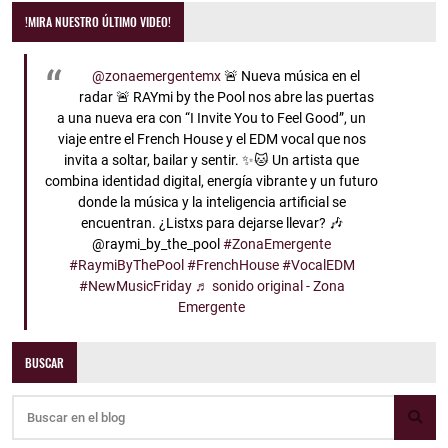
!MIRA NUESTRO ÚLTIMO VIDEO!
@zonaemergentemx
🚨 Nueva música en el
radar 🚨 RAYmi by the Pool nos abre las puertas
a una nueva era con “I Invite You to Feel Good”, un
viaje entre el French House y el EDM vocal que nos
invita a soltar, bailar y sentir. ✨🐱 Un artista que
combina identidad digital, energía vibrante y un futuro
donde la música y la inteligencia artificial se
encuentran. ¿Listxs para dejarse llevar? 🎶
@raymi_by_the_pool
#ZonaEmergente
#RaymiByThePool
#FrenchHouse
#VocalEDM
#NewMusicFriday
♬ sonido original - Zona
Emergente
BUSCAR