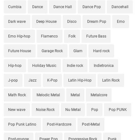
Cumbia
Dance
Dance Hall
Dance Pop
Dancehall
Dark wave
Deep House
Disco
Dream Pop
Emo
Emo Hip-hop
Flamenco
Folk
Future Bass
Future House
Garage Rock
Glam
Hard rock
Hip-hop
Holiday Music
Indie rock
Indietronica
J-pop
Jazz
K-Pop
Latin Hip-Hop
Latin Rock
Math Rock
Melodic Metal
Metal
Metalcore
New wave
Noise Rock
Nu Metal
Pop
Pop PUNK
Pop Punk Latino
Post-Hardcore
Post-Metal
Post-grunge
Power Pop
Progressive Rock
Punk