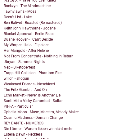
おれみん - Have You Ever Killed
Rockvyn - The Mindmachine
Tawnylawns - Moss
Deen’s List - Lake
Ben Balivet - Roasted (Remastered)
Keith john Hawthorne - Jodene
Blanket Approval - Berlin Blues
Duane Hoover - I Can't Decide
My Warped Halo - Flipsided
Her Marigold - After Helene
Not From Concentrate - Nothing In Return
Jbryan - Summer Nights
Nep - Biketoberfest
Trapp Hill Collision - Phantom Fire
willoh - shogun
Weakened Friends - Nosebleed
The Fritz Gambit - And On
Echo Market - Never Is Another Lie
Santi Mei x Vicky Carambat - Saltar
PIFFA - Particular
Ophelia Moon - Muse, Maestro, Melody Maker
Cosmic Madness - Domain Change
REY DANTE - NÚMEROS
Die Lärmer - Warum lieben wir nicht mehr
Estella Dawn - Reckless