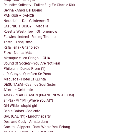
Raubtier Kollektiv - Falkenflug für Charlie Kirk
Gerina - Amor Del Bueno
PANIQUE – DANCE
Nordstahl - Das Geisterschiff
LATENIGHTJIGGY – Medalla
Rosetta West - Town Of Tomorrow
Flawless Indeed - Rolling Thunder
1nter – Espejismo
Rafa Tena - Gitano soy
Elizo - Nunca Más
Mesaque e Leo Gringo – CHÁ
Sound Of Society - You Are Not Real
Philojain - Duked Prom (1)
J.R. Guayo - Que Bien Se Pasa
Maqueda - Hotel La Quinta
DESU TAEM - Cyanide Soul Sister
A1exo – Celebrate
A!MS - PEAK SEASON (BRAND NEW ALBUM)
ah-Na - 어디야 (Where You At?)
Girl Wilde - stupid girl
Bahia Colors - Sediento
GAL (GAL.NY) - Endoftheparty
Desi and Cody - Amsterdam
Cocktail Slippers - Back Where You Belong