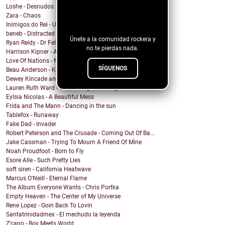
Loshe - Desnudos
¡Sigue nuestro
Zara - Chaos
blog!
Inimigos do Rei - Uma Barata Chamada Kafka versão ...
beneb - Distracted
Únete a la comunidad rockera y
Ryan Reidy - Dr Felix and His Fringe Body Parts
no te pierdas nada.
Harrison Kipner - Alone With You
Love Of Nations - Ne'er Do Well
SÍGUENOS
Beau Anderson - Know By Now
Dewey Kincade and The Navigators - Down in the Val...
Lauren Ruth Ward - Camouflage Sabotage
Eylsia Nicolas - A Beautiful Mess
Frida and The Mann - Dancing in the sun
Tablefox - Runaway
Fake Dad - Invader
Robert Peterson and The Crusade - Coming Out Of Ba...
Jake Cassman - Trying To Mourn A Friend Of Mine
Noah Proudfoot - Born to Fly
Esore Alle - Such Pretty Lies
soft siren - California Heatwave
Marcus O'Neill - Eternal Flame
The Album Everyone Wants - Chris Portka
Empty Heaven - The Center of My Universe
Rene Lopez - Goin Back To Lovin
Santatrinidadmex - El mechudo la leyenda
Z'cano - Boy Meets World