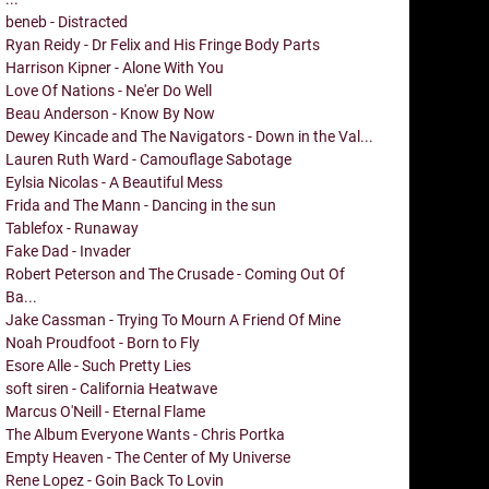
beneb - Distracted
Ryan Reidy - Dr Felix and His Fringe Body Parts
Harrison Kipner - Alone With You
Love Of Nations - Ne'er Do Well
Beau Anderson - Know By Now
Dewey Kincade and The Navigators - Down in the Val...
Lauren Ruth Ward - Camouflage Sabotage
Eylsia Nicolas - A Beautiful Mess
Frida and The Mann - Dancing in the sun
Tablefox - Runaway
Fake Dad - Invader
Robert Peterson and The Crusade - Coming Out Of
Ba...
Jake Cassman - Trying To Mourn A Friend Of Mine
Noah Proudfoot - Born to Fly
Esore Alle - Such Pretty Lies
soft siren - California Heatwave
Marcus O'Neill - Eternal Flame
The Album Everyone Wants - Chris Portka
Empty Heaven - The Center of My Universe
Rene Lopez - Goin Back To Lovin