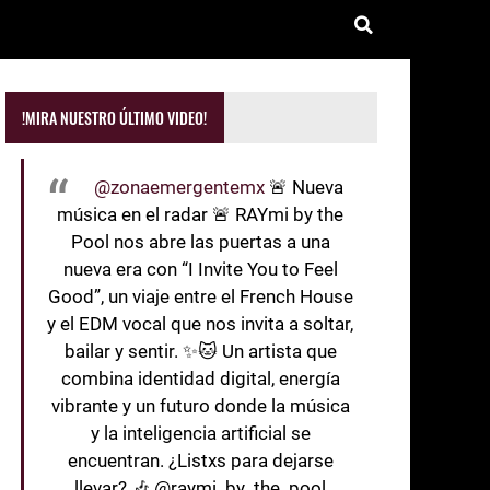
!MIRA NUESTRO ÚLTIMO VIDEO!
@zonaemergentemx
🚨 Nueva
música en el radar 🚨 RAYmi by the
Pool nos abre las puertas a una
nueva era con “I Invite You to Feel
Good”, un viaje entre el French House
y el EDM vocal que nos invita a soltar,
bailar y sentir. ✨🐱 Un artista que
combina identidad digital, energía
vibrante y un futuro donde la música
y la inteligencia artificial se
encuentran. ¿Listxs para dejarse
llevar? 🎶 @raymi_by_the_pool