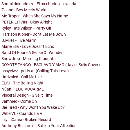
Santatrinidadmex - El mechudo la leyenda
Z'cano - Boy Meets World
Mo Troper - When She Says My Name
PETER LITVIN - Okay Alright
Ryley Tate Wilson - Party Girl
Harrison Kipner - Don't Let Me Down
B.Miles - Five Alarm
Marie Ella - Love Doesn't Echo
Band Of Four - A Sense Of Wonder
Snowdrop - Morning thoughts
COYOTE TANGO - ESCLAVO Y AMO (Javier Solis Cover)
pssyclwz - petty af (Calling This Love)
Unrivaled - Call Me Liar
ELYU - The Boiling Night
Núan – EQUIVOCARME
Visceral Design - Give It Time
Jammed - Come On
Die Tired - Why Won't You Wake Up?
Willie VL - Cuando La Vi
Lily LiCausi - Broken Record
Anthony Benjamin - Safe In Your Affection