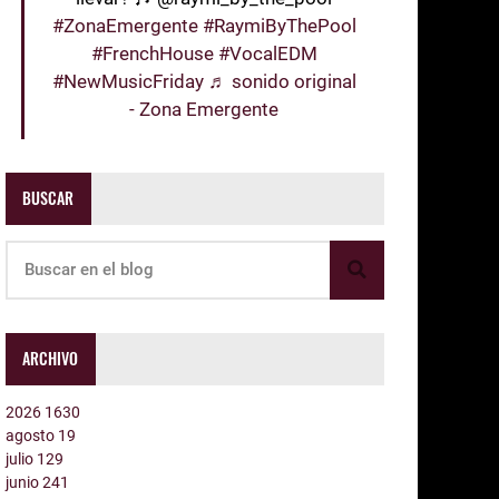
#ZonaEmergente
#RaymiByThePool
#FrenchHouse
#VocalEDM
#NewMusicFriday
♬ sonido original
- Zona Emergente
BUSCAR
ARCHIVO
2026
1630
agosto
19
julio
129
junio
241