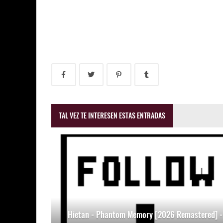
TAL VEZ TE INTERESEN ESTAS ENTRADAS
Hietan - Phantom Memory [2026 Remastered] -