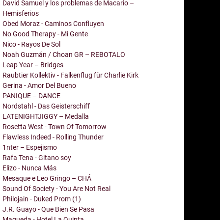
David Samuel y los problemas de Macario –
Hemisferios
Obed Moraz - Caminos Confluyen
No Good Therapy - Mi Gente
Nico - Rayos De Sol
Noah Guzmán / Choan GR – REBOTALO
Leap Year – Bridges
Raubtier Kollektiv - Falkenflug für Charlie Kirk
Gerina - Amor Del Bueno
PANIQUE – DANCE
Nordstahl - Das Geisterschiff
LATENIGHTJIGGY – Medalla
Rosetta West - Town Of Tomorrow
Flawless Indeed - Rolling Thunder
1nter – Espejismo
Rafa Tena - Gitano soy
Elizo - Nunca Más
Mesaque e Leo Gringo – CHÁ
Sound Of Society - You Are Not Real
Philojain - Duked Prom (1)
J.R. Guayo - Que Bien Se Pasa
Maqueda - Hotel La Quinta