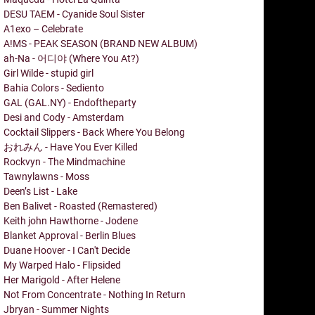
DESU TAEM - Cyanide Soul Sister
A1exo – Celebrate
A!MS - PEAK SEASON (BRAND NEW ALBUM)
ah-Na - 어디야 (Where You At?)
Girl Wilde - stupid girl
Bahia Colors - Sediento
GAL (GAL.NY) - Endoftheparty
Desi and Cody - Amsterdam
Cocktail Slippers - Back Where You Belong
おれみん - Have You Ever Killed
Rockvyn - The Mindmachine
Tawnylawns - Moss
Deen’s List - Lake
Ben Balivet - Roasted (Remastered)
Keith john Hawthorne - Jodene
Blanket Approval - Berlin Blues
Duane Hoover - I Can't Decide
My Warped Halo - Flipsided
Her Marigold - After Helene
Not From Concentrate - Nothing In Return
Jbryan - Summer Nights