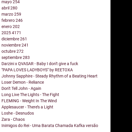
mayo
254
abril
280
marzo
259
febrero
246
enero
202
2025
4171
diciembre
261
noviembre
241
octubre
272
septiembre
283
Darzini x QVASAR - Baby I don't give a fuck
"PAPA LOVES LADYBOYS" by REETOXA
Johnny Sapphire - Steady Rhythm of a Beating Heart
Loser Demon - Reliance
Don't Tell John - Again
Long Live The Lights - The Fight
FLEMING - Weight In The Wind
Applesaucer - There’s a Light
Loshe - Desnudos
Zara - Chaos
Inimigos do Rei - Uma Barata Chamada Kafka versão
...