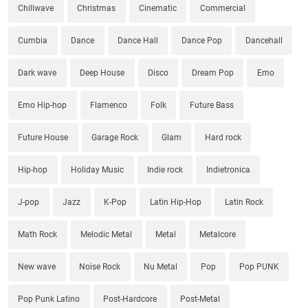
Chillwave
Christmas
Cinematic
Commercial
Cumbia
Dance
Dance Hall
Dance Pop
Dancehall
Dark wave
Deep House
Disco
Dream Pop
Emo
Emo Hip-hop
Flamenco
Folk
Future Bass
Future House
Garage Rock
Glam
Hard rock
Hip-hop
Holiday Music
Indie rock
Indietronica
J-pop
Jazz
K-Pop
Latin Hip-Hop
Latin Rock
Math Rock
Melodic Metal
Metal
Metalcore
New wave
Noise Rock
Nu Metal
Pop
Pop PUNK
Pop Punk Latino
Post-Hardcore
Post-Metal