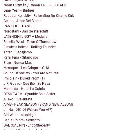
Nico - Rayos De Sol
Noah Guzmán / Choan GR – REBOTALO
Leap Year – Bridges
Raubtier Kollektiv - Falkenflug für Charlie Kirk
Gerina - Amor Del Bueno
PANIQUE – DANCE
Nordstahl - Das Geisterschiff
LATENIGHTJIGGY – Medalla
Rosetta West - Town Of Tomorrow
Flawless Indeed - Rolling Thunder
1nter – Espejismo
Rafa Tena - Gitano soy
Elizo - Nunca Más
Mesaque e Leo Gringo – CHÁ
Sound Of Society - You Are Not Real
Philojain - Duked Prom (1)
J.R. Guayo - Que Bien Se Pasa
Maqueda - Hotel La Quinta
DESU TAEM - Cyanide Soul Sister
A1exo – Celebrate
A!MS - PEAK SEASON (BRAND NEW ALBUM)
ah-Na - 어디야 (Where You At?)
Girl Wilde - stupid girl
Bahia Colors - Sediento
GAL (GAL.NY) - Endoftheparty