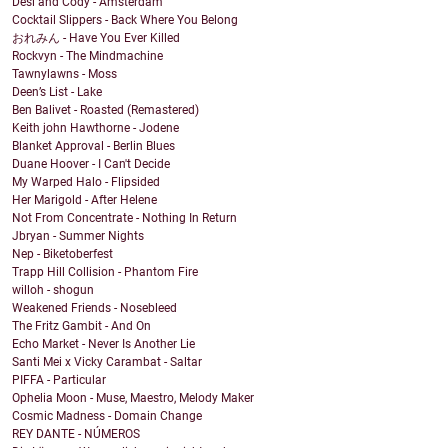
Desi and Cody - Amsterdam
Cocktail Slippers - Back Where You Belong
おれみん - Have You Ever Killed
Rockvyn - The Mindmachine
Tawnylawns - Moss
Deen’s List - Lake
Ben Balivet - Roasted (Remastered)
Keith john Hawthorne - Jodene
Blanket Approval - Berlin Blues
Duane Hoover - I Can't Decide
My Warped Halo - Flipsided
Her Marigold - After Helene
Not From Concentrate - Nothing In Return
Jbryan - Summer Nights
Nep - Biketoberfest
Trapp Hill Collision - Phantom Fire
willoh - shogun
Weakened Friends - Nosebleed
The Fritz Gambit - And On
Echo Market - Never Is Another Lie
Santi Mei x Vicky Carambat - Saltar
PIFFA - Particular
Ophelia Moon - Muse, Maestro, Melody Maker
Cosmic Madness - Domain Change
REY DANTE - NÚMEROS