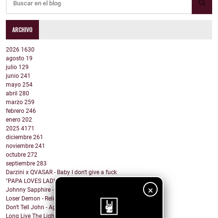
ARCHIVO
2026
1630
agosto
19
julio
129
junio
241
mayo
254
abril
280
marzo
259
febrero
246
enero
202
2025
4171
diciembre
261
noviembre
241
octubre
272
septiembre
283
Darzini x QVASAR - Baby I don't give a fuck
"PAPA LOVES LADYBOYS" by REETOXA
×
Johnny Sapphire - Steady Rhythm of a Beating Heart
Loser Demon - Reliance
Don't Tell John - Again
Long Live The Lights - The Fight