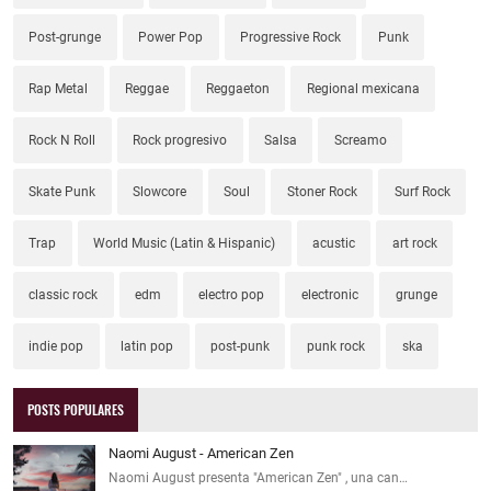
Post-grunge
Power Pop
Progressive Rock
Punk
Rap Metal
Reggae
Reggaeton
Regional mexicana
Rock N Roll
Rock progresivo
Salsa
Screamo
Skate Punk
Slowcore
Soul
Stoner Rock
Surf Rock
Trap
World Music (Latin & Hispanic)
acustic
art rock
classic rock
edm
electro pop
electronic
grunge
indie pop
latin pop
post-punk
punk rock
ska
POSTS POPULARES
Naomi August - American Zen
Naomi August presenta "American Zen" , una can…