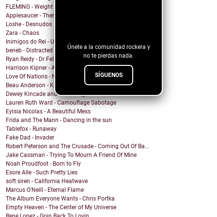
FLEMING - Weight In The Wind
Applesaucer - There’s a Light
¡Sigue nuestro
Loshe - Desnudos
blog!
Zara - Chaos
Inimigos do Rei - Uma Barata Chamada Kafka versão ...
Únete a la comunidad rockera y
beneb - Distracted
no te pierdas nada.
Ryan Reidy - Dr Felix and His Fringe Body Parts
Harrison Kipner - Alone With You
SÍGUENOS
Love Of Nations - Ne'er Do Well
Beau Anderson - Know By Now
Dewey Kincade and The Navigators - Down in the Val...
Lauren Ruth Ward - Camouflage Sabotage
Eylsia Nicolas - A Beautiful Mess
Frida and The Mann - Dancing in the sun
Tablefox - Runaway
Fake Dad - Invader
Robert Peterson and The Crusade - Coming Out Of Ba...
Jake Cassman - Trying To Mourn A Friend Of Mine
Noah Proudfoot - Born to Fly
Esore Alle - Such Pretty Lies
soft siren - California Heatwave
Marcus O'Neill - Eternal Flame
The Album Everyone Wants - Chris Portka
Empty Heaven - The Center of My Universe
Rene Lopez - Goin Back To Lovin