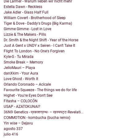
Die Lärmer - Warum lieben wir nicht mehr
Estella Dawn - Reckless
Jake Adler - Glass Half Full
William Covert - Brotherhood of Sleep
Tiger & Dove - Daddy's Drugs (Big Karma)
Gimme Gimme - Lost in Love
Lizzie & The Makers - Pills
Dr. Smith & the Night Shift - Year of the Horse
Just A Gent x UNDY x Seiren - I Can't Take It
Flight To London - No One's Forgiven
Kyle-G - Tu Mirada
Smoke Break – Memory
JelloMauri – Playa
danXkim - Your Aura
Love Ghost - Worth It
Orlando Coronado – Acicale
Favourite Squeeze - The things we do for life
Highet - You're Eyes Don't See
Fitasha – COLOCÓN
USAP - AZATOKUNAI?
36N9 Genetics - प्रकाशग्रन्थः – रहस्यपट्टःRevelati...
COMMOTION - kombucha (bucha remix)
Yin wise – Dejavu
agosto
337
julio
416