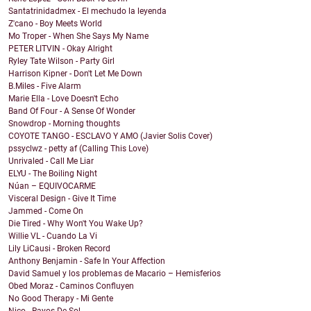
Santatrinidadmex - El mechudo la leyenda
Z'cano - Boy Meets World
Mo Troper - When She Says My Name
PETER LITVIN - Okay Alright
Ryley Tate Wilson - Party Girl
Harrison Kipner - Don't Let Me Down
B.Miles - Five Alarm
Marie Ella - Love Doesn't Echo
Band Of Four - A Sense Of Wonder
Snowdrop - Morning thoughts
COYOTE TANGO - ESCLAVO Y AMO (Javier Solis Cover)
pssyclwz - petty af (Calling This Love)
Unrivaled - Call Me Liar
ELYU - The Boiling Night
Núan – EQUIVOCARME
Visceral Design - Give It Time
Jammed - Come On
Die Tired - Why Won't You Wake Up?
Willie VL - Cuando La Vi
Lily LiCausi - Broken Record
Anthony Benjamin - Safe In Your Affection
David Samuel y los problemas de Macario – Hemisferios
Obed Moraz - Caminos Confluyen
No Good Therapy - Mi Gente