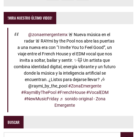
!MIRA NUESTRO ÚLTIMO VIDEO!
@zonaemergentemx
🚨 Nueva música en el
radar 🚨 RAYmi by the Pool nos abre las puertas
a una nueva era con “I Invite You to Feel Good”, un
viaje entre el French House y el EDM vocal que nos
invita a soltar, bailar y sentir. ✨🐱 Un artista que
combina identidad digital, energía vibrante y un futuro
donde la música y la inteligencia artificial se
encuentran. ¿Listxs para dejarse llevar? 🎶
@raymi_by_the_pool
#ZonaEmergente
#RaymiByThePool
#FrenchHouse
#VocalEDM
#NewMusicFriday
♬ sonido original - Zona
Emergente
BUSCAR