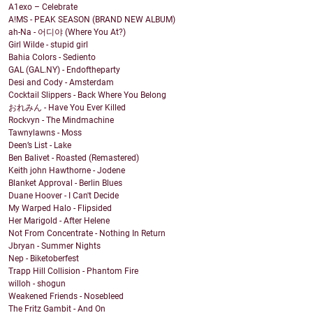
A1exo – Celebrate
A!MS - PEAK SEASON (BRAND NEW ALBUM)
ah-Na - 어디야 (Where You At?)
Girl Wilde - stupid girl
Bahia Colors - Sediento
GAL (GAL.NY) - Endoftheparty
Desi and Cody - Amsterdam
Cocktail Slippers - Back Where You Belong
おれみん - Have You Ever Killed
Rockvyn - The Mindmachine
Tawnylawns - Moss
Deen’s List - Lake
Ben Balivet - Roasted (Remastered)
Keith john Hawthorne - Jodene
Blanket Approval - Berlin Blues
Duane Hoover - I Can't Decide
My Warped Halo - Flipsided
Her Marigold - After Helene
Not From Concentrate - Nothing In Return
Jbryan - Summer Nights
Nep - Biketoberfest
Trapp Hill Collision - Phantom Fire
willoh - shogun
Weakened Friends - Nosebleed
The Fritz Gambit - And On