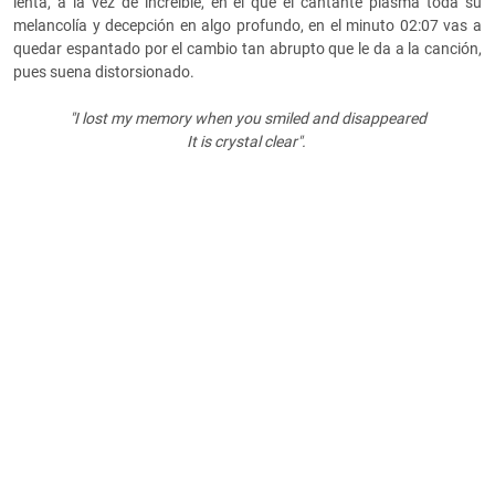
lenta, a la vez de increíble, en el que el cantante plasma toda su
melancolía y decepción en algo profundo, en el minuto 02:07 vas a
quedar espantado por el cambio tan abrupto que le da a la canción,
pues suena distorsionado.
"
I lost my memory when you smiled and disappeared
It is crystal clear".