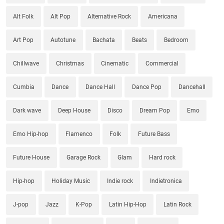
Alt Folk
Alt Pop
Alternative Rock
Americana
Art Pop
Autotune
Bachata
Beats
Bedroom
Chillwave
Christmas
Cinematic
Commercial
Cumbia
Dance
Dance Hall
Dance Pop
Dancehall
Dark wave
Deep House
Disco
Dream Pop
Emo
Emo Hip-hop
Flamenco
Folk
Future Bass
Future House
Garage Rock
Glam
Hard rock
Hip-hop
Holiday Music
Indie rock
Indietronica
J-pop
Jazz
K-Pop
Latin Hip-Hop
Latin Rock