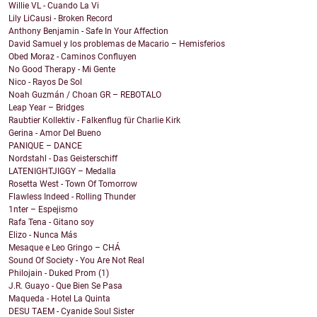
Willie VL - Cuando La Vi
Lily LiCausi - Broken Record
Anthony Benjamin - Safe In Your Affection
David Samuel y los problemas de Macario – Hemisferios
Obed Moraz - Caminos Confluyen
No Good Therapy - Mi Gente
Nico - Rayos De Sol
Noah Guzmán / Choan GR – REBOTALO
Leap Year – Bridges
Raubtier Kollektiv - Falkenflug für Charlie Kirk
Gerina - Amor Del Bueno
PANIQUE – DANCE
Nordstahl - Das Geisterschiff
LATENIGHTJIGGY – Medalla
Rosetta West - Town Of Tomorrow
Flawless Indeed - Rolling Thunder
1nter – Espejismo
Rafa Tena - Gitano soy
Elizo - Nunca Más
Mesaque e Leo Gringo – CHÁ
Sound Of Society - You Are Not Real
Philojain - Duked Prom (1)
J.R. Guayo - Que Bien Se Pasa
Maqueda - Hotel La Quinta
DESU TAEM - Cyanide Soul Sister