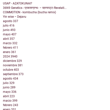
USAP - AZATOKUNAI?
36N9 Genetics - प्रकाशग्रन्थः – रहस्यपट्टःRevelati...
COMMOTION - kombucha (bucha remix)
Yin wise – Dejavu
agosto
337
julio
416
junio
493
mayo
407
abril
357
marzo
332
febrero
411
enero
361
2024
3940
diciembre
329
noviembre
381
octubre
403
septiembre
373
agosto
434
julio
329
junio
289
mayo
336
abril
223
marzo
399
febrero
243
enero
201