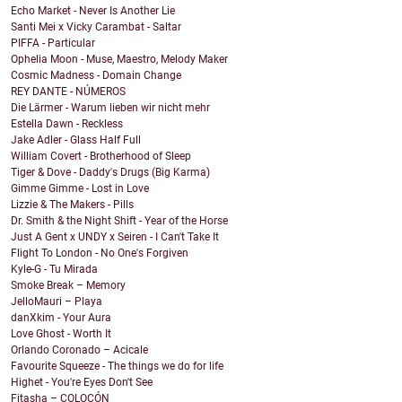
Echo Market - Never Is Another Lie
Santi Mei x Vicky Carambat - Saltar
PIFFA - Particular
Ophelia Moon - Muse, Maestro, Melody Maker
Cosmic Madness - Domain Change
REY DANTE - NÚMEROS
Die Lärmer - Warum lieben wir nicht mehr
Estella Dawn - Reckless
Jake Adler - Glass Half Full
William Covert - Brotherhood of Sleep
Tiger & Dove - Daddy's Drugs (Big Karma)
Gimme Gimme - Lost in Love
Lizzie & The Makers - Pills
Dr. Smith & the Night Shift - Year of the Horse
Just A Gent x UNDY x Seiren - I Can't Take It
Flight To London - No One's Forgiven
Kyle-G - Tu Mirada
Smoke Break – Memory
JelloMauri – Playa
danXkim - Your Aura
Love Ghost - Worth It
Orlando Coronado – Acicale
Favourite Squeeze - The things we do for life
Highet - You're Eyes Don't See
Fitasha – COLOCÓN