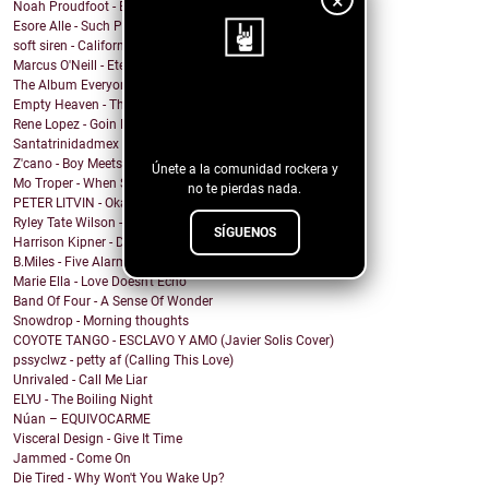
×
Noah Proudfoot - Born to Fly
Esore Alle - Such Pretty Lies
soft siren - California Heatwave
Marcus O'Neill - Eternal Flame
The Album Everyone Wants - Chris Portka
¡Sigue nuestro
Empty Heaven - The Center of My Universe
Rene Lopez - Goin Back To Lovin
blog!
Santatrinidadmex - El mechudo la leyenda
Z'cano - Boy Meets World
Únete a la comunidad rockera y
Mo Troper - When She Says My Name
no te pierdas nada.
PETER LITVIN - Okay Alright
Ryley Tate Wilson - Party Girl
SÍGUENOS
Harrison Kipner - Don't Let Me Down
B.Miles - Five Alarm
Marie Ella - Love Doesn't Echo
Band Of Four - A Sense Of Wonder
Snowdrop - Morning thoughts
COYOTE TANGO - ESCLAVO Y AMO (Javier Solis Cover)
pssyclwz - petty af (Calling This Love)
Unrivaled - Call Me Liar
ELYU - The Boiling Night
Núan – EQUIVOCARME
Visceral Design - Give It Time
Jammed - Come On
Die Tired - Why Won't You Wake Up?