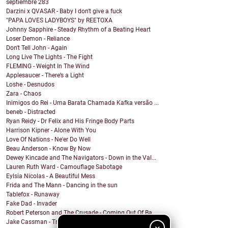
septiembre
283
Darzini x QVASAR - Baby I don't give a fuck
"PAPA LOVES LADYBOYS" by REETOXA
Johnny Sapphire - Steady Rhythm of a Beating Heart
Loser Demon - Reliance
Don't Tell John - Again
Long Live The Lights - The Fight
FLEMING - Weight In The Wind
Applesaucer - There’s a Light
Loshe - Desnudos
Zara - Chaos
Inimigos do Rei - Uma Barata Chamada Kafka versão ...
beneb - Distracted
Ryan Reidy - Dr Felix and His Fringe Body Parts
Harrison Kipner - Alone With You
Love Of Nations - Ne'er Do Well
Beau Anderson - Know By Now
Dewey Kincade and The Navigators - Down in the Val...
Lauren Ruth Ward - Camouflage Sabotage
Eylsia Nicolas - A Beautiful Mess
Frida and The Mann - Dancing in the sun
Tablefox - Runaway
Fake Dad - Invader
Robert Peterson and The Crusade - Coming Out Of Ba...
Jake Cassman - Trying To Mourn A Friend Of Mine