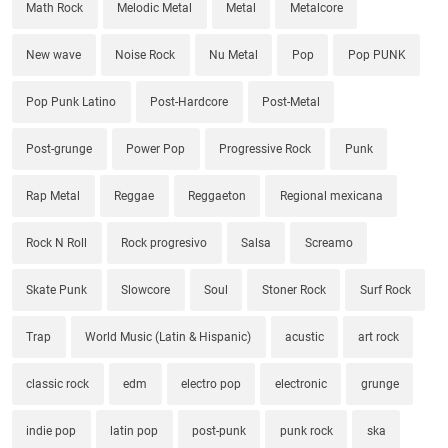
Math Rock
Melodic Metal
Metal
Metalcore
New wave
Noise Rock
Nu Metal
Pop
Pop PUNK
Pop Punk Latino
Post-Hardcore
Post-Metal
Post-grunge
Power Pop
Progressive Rock
Punk
Rap Metal
Reggae
Reggaeton
Regional mexicana
Rock N Roll
Rock progresivo
Salsa
Screamo
Skate Punk
Slowcore
Soul
Stoner Rock
Surf Rock
Trap
World Music (Latin & Hispanic)
acustic
art rock
classic rock
edm
electro pop
electronic
grunge
indie pop
latin pop
post-punk
punk rock
ska