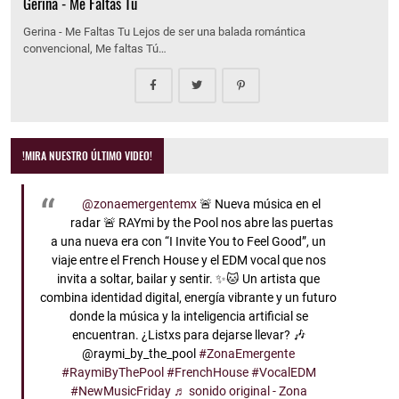
Gerina - Me Faltas Tu
Gerina - Me Faltas Tu Lejos de ser una balada romántica
convencional, Me faltas Tú…
!MIRA NUESTRO ÚLTIMO VIDEO!
@zonaemergentemx
🚨 Nueva música en el
radar 🚨 RAYmi by the Pool nos abre las puertas
a una nueva era con “I Invite You to Feel Good”, un
viaje entre el French House y el EDM vocal que nos
invita a soltar, bailar y sentir. ✨🐱 Un artista que
combina identidad digital, energía vibrante y un futuro
donde la música y la inteligencia artificial se
encuentran. ¿Listxs para dejarse llevar? 🎶
@raymi_by_the_pool
#ZonaEmergente
#RaymiByThePool
#FrenchHouse
#VocalEDM
#NewMusicFriday
♬ sonido original - Zona