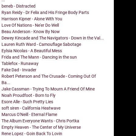
beneb - Distracted
Ryan Reidy - Dr Felix and His Fringe Body Parts
Harrison Kipner - Alone With You
Love Of Nations - Ne'er Do Well
Beau Anderson - Know By Now
Dewey Kincade and The Navigators - Down in the Val...
Lauren Ruth Ward - Camouflage Sabotage
Eylsia Nicolas - A Beautiful Mess
Frida and The Mann - Dancing in the sun
Tablefox - Runaway
Fake Dad - Invader
Robert Peterson and The Crusade - Coming Out Of
Ba...
Jake Cassman - Trying To Mourn A Friend Of Mine
Noah Proudfoot - Born to Fly
Esore Alle - Such Pretty Lies
soft siren - California Heatwave
Marcus O'Neill - Eternal Flame
The Album Everyone Wants - Chris Portka
Empty Heaven - The Center of My Universe
Rene Lopez - Goin Back To Lovin