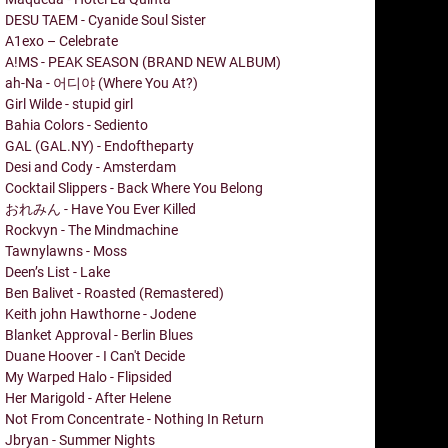
DESU TAEM - Cyanide Soul Sister
A1exo – Celebrate
A!MS - PEAK SEASON (BRAND NEW ALBUM)
ah-Na - 어디야 (Where You At?)
Girl Wilde - stupid girl
Bahia Colors - Sediento
GAL (GAL.NY) - Endoftheparty
Desi and Cody - Amsterdam
Cocktail Slippers - Back Where You Belong
おれみん - Have You Ever Killed
Rockvyn - The Mindmachine
Tawnylawns - Moss
Deen’s List - Lake
Ben Balivet - Roasted (Remastered)
Keith john Hawthorne - Jodene
Blanket Approval - Berlin Blues
Duane Hoover - I Can't Decide
My Warped Halo - Flipsided
Her Marigold - After Helene
Not From Concentrate - Nothing In Return
Jbryan - Summer Nights