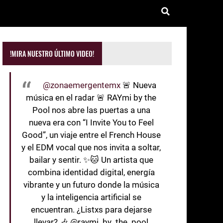
!MIRA NUESTRO ÚLTIMO VIDEO!
@zonaemergentemx
🚨 Nueva
música en el radar 🚨 RAYmi by the
Pool nos abre las puertas a una
nueva era con “I Invite You to Feel
Good”, un viaje entre el French House
y el EDM vocal que nos invita a soltar,
bailar y sentir. ✨🐱 Un artista que
combina identidad digital, energía
vibrante y un futuro donde la música
y la inteligencia artificial se
encuentran. ¿Listxs para dejarse
llevar? 🎶 @raymi_by_the_pool