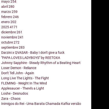
mayo
254
abril
280
marzo
259
febrero
246
enero
202
2025
4171
diciembre
261
noviembre
241
octubre
272
septiembre
283
Darzini x QVASAR - Baby I don't give a fuck
"PAPA LOVES LADYBOYS" by REETOXA
Johnny Sapphire - Steady Rhythm of a Beating Heart
Loser Demon - Reliance
Don't Tell John - Again
Long Live The Lights - The Fight
FLEMING - Weight In The Wind
Applesaucer - There’s a Light
Loshe - Desnudos
Zara - Chaos
Inimigos do Rei - Uma Barata Chamada Kafka versão
...