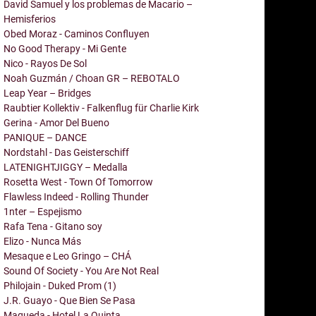
David Samuel y los problemas de Macario –
Hemisferios
Obed Moraz - Caminos Confluyen
No Good Therapy - Mi Gente
Nico - Rayos De Sol
Noah Guzmán / Choan GR – REBOTALO
Leap Year – Bridges
Raubtier Kollektiv - Falkenflug für Charlie Kirk
Gerina - Amor Del Bueno
PANIQUE – DANCE
Nordstahl - Das Geisterschiff
LATENIGHTJIGGY – Medalla
Rosetta West - Town Of Tomorrow
Flawless Indeed - Rolling Thunder
1nter – Espejismo
Rafa Tena - Gitano soy
Elizo - Nunca Más
Mesaque e Leo Gringo – CHÁ
Sound Of Society - You Are Not Real
Philojain - Duked Prom (1)
J.R. Guayo - Que Bien Se Pasa
Maqueda - Hotel La Quinta