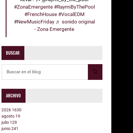
#ZonaEmergente
#RaymiByThePool
#FrenchHouse
#VocalEDM
#NewMusicFriday
♬ sonido original
- Zona Emergente
BUSCAR
ARCHIVO
2026
1630
agosto
19
julio
129
junio
241