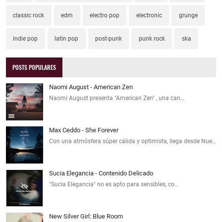
classic rock
edm
electro pop
electronic
grunge
indie pop
latin pop
post-punk
punk rock
ska
POSTS POPULARES
Naomi August - American Zen
Naomi August presenta "American Zen" , una can…
Max Ceddo - She Forever
Con una atmósfera súper cálida y optimista, llega desde Nue…
Sucia Elegancia - Contenido Delicado
"Sucia Elegancia" no es apto para sensibles, co…
New Silver Girl: Blue Room