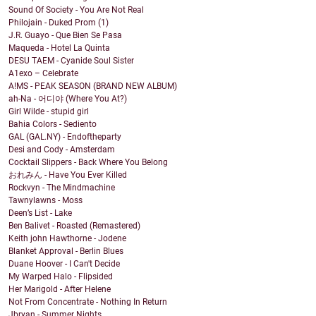
Sound Of Society - You Are Not Real
Philojain - Duked Prom (1)
J.R. Guayo - Que Bien Se Pasa
Maqueda - Hotel La Quinta
DESU TAEM - Cyanide Soul Sister
A1exo – Celebrate
A!MS - PEAK SEASON (BRAND NEW ALBUM)
ah-Na - 어디야 (Where You At?)
Girl Wilde - stupid girl
Bahia Colors - Sediento
GAL (GAL.NY) - Endoftheparty
Desi and Cody - Amsterdam
Cocktail Slippers - Back Where You Belong
おれみん - Have You Ever Killed
Rockvyn - The Mindmachine
Tawnylawns - Moss
Deen’s List - Lake
Ben Balivet - Roasted (Remastered)
Keith john Hawthorne - Jodene
Blanket Approval - Berlin Blues
Duane Hoover - I Can't Decide
My Warped Halo - Flipsided
Her Marigold - After Helene
Not From Concentrate - Nothing In Return
Jbryan - Summer Nights