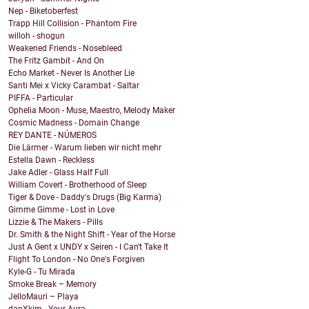
Nep - Biketoberfest
Trapp Hill Collision - Phantom Fire
willoh - shogun
Weakened Friends - Nosebleed
The Fritz Gambit - And On
Echo Market - Never Is Another Lie
Santi Mei x Vicky Carambat - Saltar
PIFFA - Particular
Ophelia Moon - Muse, Maestro, Melody Maker
Cosmic Madness - Domain Change
REY DANTE - NÚMEROS
Die Lärmer - Warum lieben wir nicht mehr
Estella Dawn - Reckless
Jake Adler - Glass Half Full
William Covert - Brotherhood of Sleep
Tiger & Dove - Daddy's Drugs (Big Karma)
Gimme Gimme - Lost in Love
Lizzie & The Makers - Pills
Dr. Smith & the Night Shift - Year of the Horse
Just A Gent x UNDY x Seiren - I Can't Take It
Flight To London - No One's Forgiven
Kyle-G - Tu Mirada
Smoke Break – Memory
JelloMauri – Playa