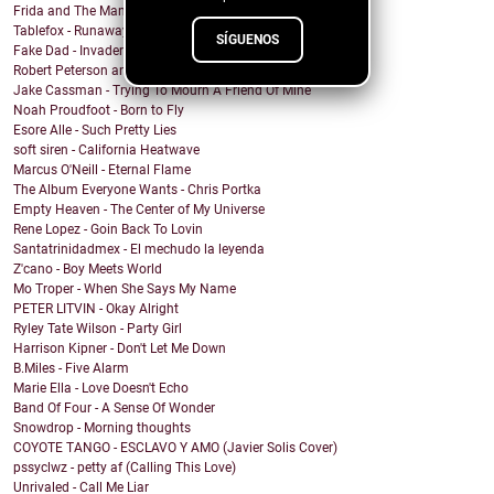
Frida and The Mann - Dancing in the sun
Tablefox - Runaway
SÍGUENOS
Fake Dad - Invader
Robert Peterson and The Crusade - Coming Out Of Ba...
Jake Cassman - Trying To Mourn A Friend Of Mine
Noah Proudfoot - Born to Fly
Esore Alle - Such Pretty Lies
soft siren - California Heatwave
Marcus O'Neill - Eternal Flame
The Album Everyone Wants - Chris Portka
Empty Heaven - The Center of My Universe
Rene Lopez - Goin Back To Lovin
Santatrinidadmex - El mechudo la leyenda
Z'cano - Boy Meets World
Mo Troper - When She Says My Name
PETER LITVIN - Okay Alright
Ryley Tate Wilson - Party Girl
Harrison Kipner - Don't Let Me Down
B.Miles - Five Alarm
Marie Ella - Love Doesn't Echo
Band Of Four - A Sense Of Wonder
Snowdrop - Morning thoughts
COYOTE TANGO - ESCLAVO Y AMO (Javier Solis Cover)
pssyclwz - petty af (Calling This Love)
Unrivaled - Call Me Liar