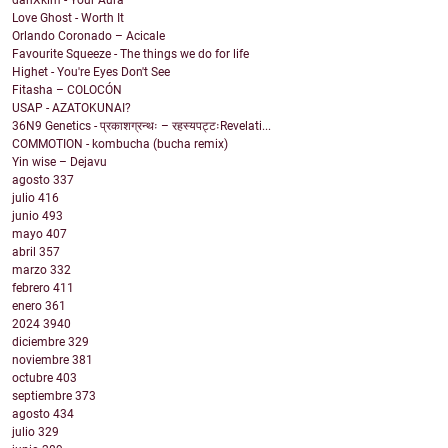
danXkim - Your Aura
Love Ghost - Worth It
Orlando Coronado – Acicale
Favourite Squeeze - The things we do for life
Highet - You're Eyes Don't See
Fitasha – COLOCÓN
USAP - AZATOKUNAI?
36N9 Genetics - प्रकाशग्रन्थः – रहस्यपट्टःRevelati...
COMMOTION - kombucha (bucha remix)
Yin wise – Dejavu
agosto
337
julio
416
junio
493
mayo
407
abril
357
marzo
332
febrero
411
enero
361
2024
3940
diciembre
329
noviembre
381
octubre
403
septiembre
373
agosto
434
julio
329