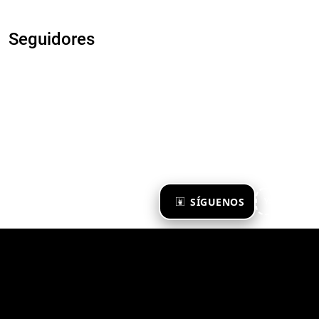
Seguidores
×
SÍGUENOS
Ya te sigo