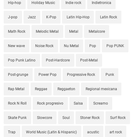
Hip-hop
Holiday Music
Indie rock
Indietronica
J-pop
Jazz
K-Pop
Latin Hip-Hop
Latin Rock
Math Rock
Melodic Metal
Metal
Metalcore
New wave
Noise Rock
Nu Metal
Pop
Pop PUNK
Pop Punk Latino
Post-Hardcore
Post-Metal
Post-grunge
Power Pop
Progressive Rock
Punk
Rap Metal
Reggae
Reggaeton
Regional mexicana
Rock N Roll
Rock progresivo
Salsa
Screamo
Skate Punk
Slowcore
Soul
Stoner Rock
Surf Rock
Trap
World Music (Latin & Hispanic)
acustic
art rock