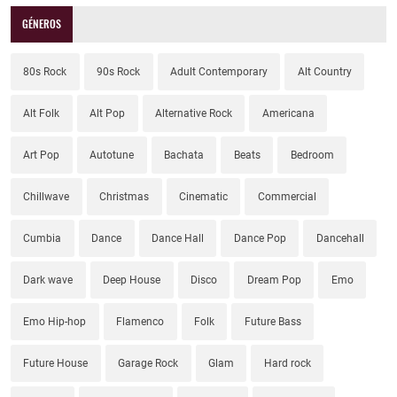
GÉNEROS
80s Rock
90s Rock
Adult Contemporary
Alt Country
Alt Folk
Alt Pop
Alternative Rock
Americana
Art Pop
Autotune
Bachata
Beats
Bedroom
Chillwave
Christmas
Cinematic
Commercial
Cumbia
Dance
Dance Hall
Dance Pop
Dancehall
Dark wave
Deep House
Disco
Dream Pop
Emo
Emo Hip-hop
Flamenco
Folk
Future Bass
Future House
Garage Rock
Glam
Hard rock