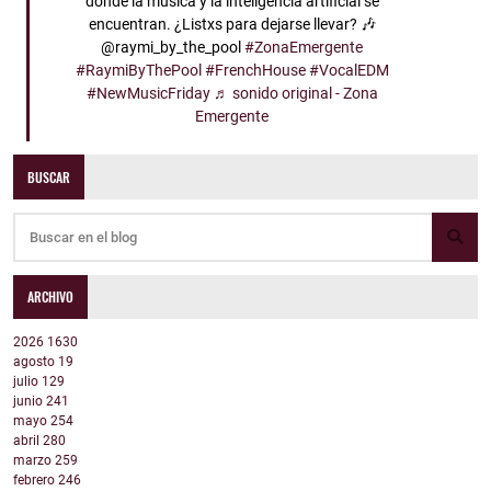
donde la música y la inteligencia artificial se
encuentran. ¿Listxs para dejarse llevar? 🎶
@raymi_by_the_pool
#ZonaEmergente
#RaymiByThePool
#FrenchHouse
#VocalEDM
#NewMusicFriday
♬ sonido original - Zona
Emergente
BUSCAR
ARCHIVO
2026
1630
agosto
19
julio
129
junio
241
mayo
254
abril
280
marzo
259
febrero
246