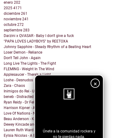
enero
202
2025
4171
diciembre
261
noviembre
241
octubre
272
septiembre
283
Darzini x QVASAR - Baby I don't give a fuck
"PAPA LOVES LADYBOYS" by REETOXA
Johnny Sapphire - Steady Rhythm of a Beating Heart
Loser Demon - Reliance
Don't Tell John - Again
Long Live The Lights - The Fight
FLEMING - Weight In The Wind
Applesaucer - There’s a Light
Loshe - Desnudos
×
Zara - Chaos
Inimigos do Rei - Uma Barata Chamada Kafka versão ...
beneb - Distracted
Ryan Reidy - Dr Felix and His Fringe Body Parts
Harrison Kipner - Alone With You
¡Sigue nuestro
Love Of Nations - Ne'er Do Well
Beau Anderson - Know By Now
blog!
Dewey Kincade and The Navigators - Down in the Val...
Lauren Ruth Ward - Camouflage Sabotage
Únete a la comunidad rockera y
Eylsia Nicolas - A Beautiful Mess
no te pierdas nada.