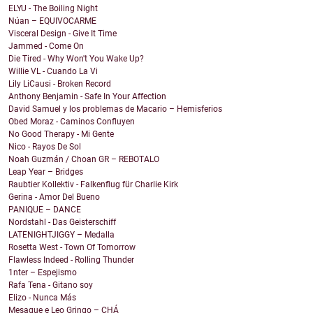
ELYU - The Boiling Night
Núan – EQUIVOCARME
Visceral Design - Give It Time
Jammed - Come On
Die Tired - Why Won't You Wake Up?
Willie VL - Cuando La Vi
Lily LiCausi - Broken Record
Anthony Benjamin - Safe In Your Affection
David Samuel y los problemas de Macario – Hemisferios
Obed Moraz - Caminos Confluyen
No Good Therapy - Mi Gente
Nico - Rayos De Sol
Noah Guzmán / Choan GR – REBOTALO
Leap Year – Bridges
Raubtier Kollektiv - Falkenflug für Charlie Kirk
Gerina - Amor Del Bueno
PANIQUE – DANCE
Nordstahl - Das Geisterschiff
LATENIGHTJIGGY – Medalla
Rosetta West - Town Of Tomorrow
Flawless Indeed - Rolling Thunder
1nter – Espejismo
Rafa Tena - Gitano soy
Elizo - Nunca Más
Mesaque e Leo Gringo – CHÁ