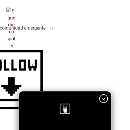
a comunidad emergente ↓↓↓↓
×
¡Sigue nuestro blog!