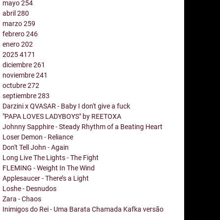
mayo
254
abril
280
marzo
259
febrero
246
enero
202
2025
4171
diciembre
261
noviembre
241
octubre
272
septiembre
283
Darzini x QVASAR - Baby I don't give a fuck
"PAPA LOVES LADYBOYS" by REETOXA
Johnny Sapphire - Steady Rhythm of a Beating Heart
Loser Demon - Reliance
Don't Tell John - Again
Long Live The Lights - The Fight
FLEMING - Weight In The Wind
Applesaucer - There’s a Light
Loshe - Desnudos
Zara - Chaos
Inimigos do Rei - Uma Barata Chamada Kafka versão
...