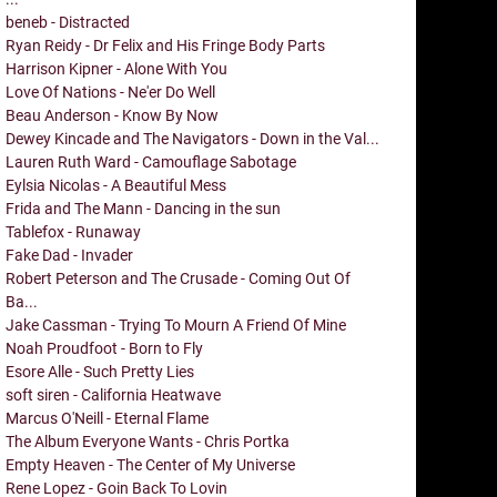
beneb - Distracted
Ryan Reidy - Dr Felix and His Fringe Body Parts
Harrison Kipner - Alone With You
Love Of Nations - Ne'er Do Well
Beau Anderson - Know By Now
Dewey Kincade and The Navigators - Down in the Val...
Lauren Ruth Ward - Camouflage Sabotage
Eylsia Nicolas - A Beautiful Mess
Frida and The Mann - Dancing in the sun
Tablefox - Runaway
Fake Dad - Invader
Robert Peterson and The Crusade - Coming Out Of
Ba...
Jake Cassman - Trying To Mourn A Friend Of Mine
Noah Proudfoot - Born to Fly
Esore Alle - Such Pretty Lies
soft siren - California Heatwave
Marcus O'Neill - Eternal Flame
The Album Everyone Wants - Chris Portka
Empty Heaven - The Center of My Universe
Rene Lopez - Goin Back To Lovin