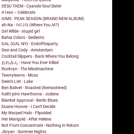
DESU TAEM - Cyanide Soul Sister
A1exo – Celebrate
A!MS - PEAK SEASON (BRAND NEW ALBUM)
ah-Na - 어디야 (Where You At?)
Girl Wilde - stupid girl
Bahia Colors - Sediento
GAL (GAL.NY) - Endoftheparty
Desi and Cody - Amsterdam
Cocktail Slippers - Back Where You Belong
おれみん - Have You Ever Killed
Rockvyn - The Mindmachine
Tawnylawns - Moss
Deen’s List - Lake
Ben Balivet - Roasted (Remastered)
Keith john Hawthorne - Jodene
Blanket Approval - Berlin Blues
Duane Hoover - I Can't Decide
My Warped Halo - Flipsided
Her Marigold - After Helene
Not From Concentrate - Nothing In Return
Jbryan - Summer Nights