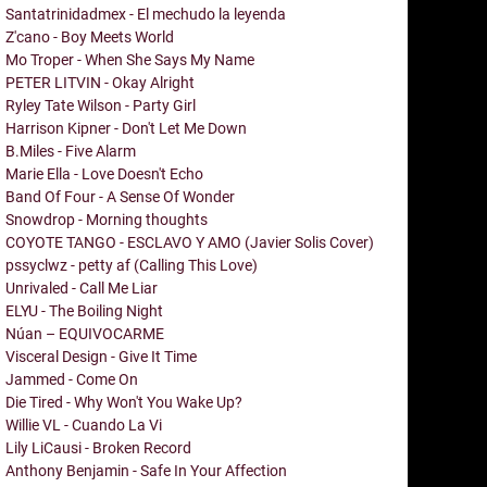
Santatrinidadmex - El mechudo la leyenda
Z'cano - Boy Meets World
Mo Troper - When She Says My Name
PETER LITVIN - Okay Alright
Ryley Tate Wilson - Party Girl
Harrison Kipner - Don't Let Me Down
B.Miles - Five Alarm
Marie Ella - Love Doesn't Echo
Band Of Four - A Sense Of Wonder
Snowdrop - Morning thoughts
COYOTE TANGO - ESCLAVO Y AMO (Javier Solis Cover)
pssyclwz - petty af (Calling This Love)
Unrivaled - Call Me Liar
ELYU - The Boiling Night
Núan – EQUIVOCARME
Visceral Design - Give It Time
Jammed - Come On
Die Tired - Why Won't You Wake Up?
Willie VL - Cuando La Vi
Lily LiCausi - Broken Record
Anthony Benjamin - Safe In Your Affection