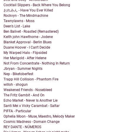
Cocktail Slippers - Back Where You Belong
おれみん - Have You Ever Killed
Rockvyn - The Mindmachine
Tawnylawns - Moss
Deen’s List - Lake
Ben Balivet - Roasted (Remastered)
Keith john Hawthorne - Jodene
Blanket Approval - Berlin Blues
Duane Hoover - I Can't Decide
My Warped Halo - Flipsided
Her Marigold - After Helene
Not From Concentrate - Nothing In Return
Jbryan - Summer Nights
Nep - Biketoberfest
Trapp Hill Collision - Phantom Fire
willoh - shogun
Weakened Friends - Nosebleed
The Fritz Gambit - And On
Echo Market - Never Is Another Lie
Santi Mei x Vicky Carambat - Saltar
PIFFA - Particular
Ophelia Moon - Muse, Maestro, Melody Maker
Cosmic Madness - Domain Change
REY DANTE - NÚMEROS