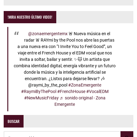
!MIRA NUESTRO ÚLTIMO VIDEO!
@zonaemergentemx
🚨 Nueva música en el
radar 🚨 RAYmi by the Pool nos abre las puertas
a una nueva era con “I Invite You to Feel Good”, un
viaje entre el French House y el EDM vocal que nos
invita a soltar, bailar y sentir. ✨🐱 Un artista que
combina identidad digital, energía vibrante y un futuro
donde la música y la inteligencia artificial se
encuentran. ¿Listxs para dejarse llevar? 🎶
@raymi_by_the_pool
#ZonaEmergente
#RaymiByThePool
#FrenchHouse
#VocalEDM
#NewMusicFriday
♬ sonido original - Zona
Emergente
BUSCAR