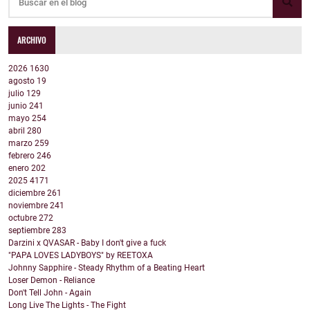
ARCHIVO
2026
1630
agosto
19
julio
129
junio
241
mayo
254
abril
280
marzo
259
febrero
246
enero
202
2025
4171
diciembre
261
noviembre
241
octubre
272
septiembre
283
Darzini x QVASAR - Baby I don't give a fuck
"PAPA LOVES LADYBOYS" by REETOXA
Johnny Sapphire - Steady Rhythm of a Beating Heart
Loser Demon - Reliance
Don't Tell John - Again
Long Live The Lights - The Fight