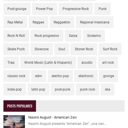
Post-grunge
Power Pop
Progressive Rock
Punk
Rap Metal
Reggae
Reggaeton
Regional mexicana
Rock N Roll
Rock progresivo
Salsa
Screamo
Skate Punk
Slowcore
Soul
Stoner Rock
Surf Rock
Trap
World Music (Latin & Hispanic)
acustic
art rock
classic rock
edm
electro pop
electronic
grunge
indie pop
latin pop
post-punk
punk rock
ska
POSTS POPULARES
Naomi August - American Zen
Naomi August presenta "American Zen" , una can…