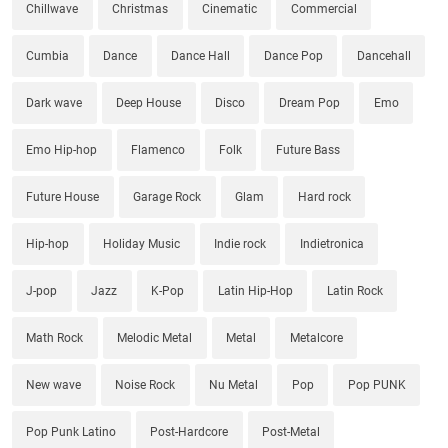
Chillwave
Christmas
Cinematic
Commercial
Cumbia
Dance
Dance Hall
Dance Pop
Dancehall
Dark wave
Deep House
Disco
Dream Pop
Emo
Emo Hip-hop
Flamenco
Folk
Future Bass
Future House
Garage Rock
Glam
Hard rock
Hip-hop
Holiday Music
Indie rock
Indietronica
J-pop
Jazz
K-Pop
Latin Hip-Hop
Latin Rock
Math Rock
Melodic Metal
Metal
Metalcore
New wave
Noise Rock
Nu Metal
Pop
Pop PUNK
Pop Punk Latino
Post-Hardcore
Post-Metal