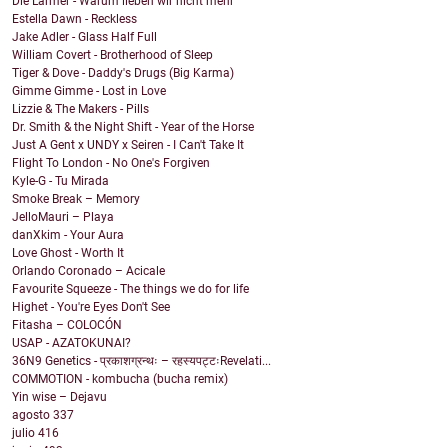
Die Lärmer - Warum lieben wir nicht mehr
Estella Dawn - Reckless
Jake Adler - Glass Half Full
William Covert - Brotherhood of Sleep
Tiger & Dove - Daddy's Drugs (Big Karma)
Gimme Gimme - Lost in Love
Lizzie & The Makers - Pills
Dr. Smith & the Night Shift - Year of the Horse
Just A Gent x UNDY x Seiren - I Can't Take It
Flight To London - No One's Forgiven
Kyle-G - Tu Mirada
Smoke Break – Memory
JelloMauri – Playa
danXkim - Your Aura
Love Ghost - Worth It
Orlando Coronado – Acicale
Favourite Squeeze - The things we do for life
Highet - You're Eyes Don't See
Fitasha – COLOCÓN
USAP - AZATOKUNAI?
36N9 Genetics - प्रकाशग्रन्थः – रहस्यपट्टःRevelati...
COMMOTION - kombucha (bucha remix)
Yin wise – Dejavu
agosto
337
julio
416