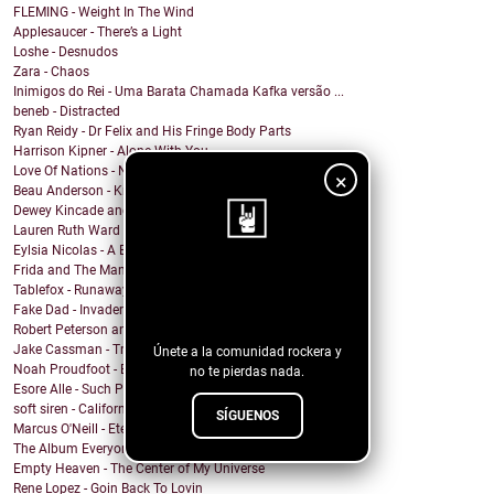
FLEMING - Weight In The Wind
Applesaucer - There’s a Light
Loshe - Desnudos
Zara - Chaos
Inimigos do Rei - Uma Barata Chamada Kafka versão ...
beneb - Distracted
Ryan Reidy - Dr Felix and His Fringe Body Parts
Harrison Kipner - Alone With You
Love Of Nations - Ne'er Do Well
×
Beau Anderson - Know By Now
Dewey Kincade and The Navigators - Down in the Val...
Lauren Ruth Ward - Camouflage Sabotage
Eylsia Nicolas - A Beautiful Mess
Frida and The Mann - Dancing in the sun
¡Sigue nuestro
Tablefox - Runaway
Fake Dad - Invader
blog!
Robert Peterson and The Crusade - Coming Out Of Ba...
Jake Cassman - Trying To Mourn A Friend Of Mine
Únete a la comunidad rockera y
Noah Proudfoot - Born to Fly
no te pierdas nada.
Esore Alle - Such Pretty Lies
soft siren - California Heatwave
SÍGUENOS
Marcus O'Neill - Eternal Flame
The Album Everyone Wants - Chris Portka
Empty Heaven - The Center of My Universe
Rene Lopez - Goin Back To Lovin