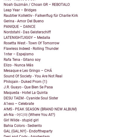
Noah Guzmán / Choan GR – REBOTALO
Leap Year – Bridges
Raubtier Kollektiv - Falkenflug für Charlie Kirk
Gerina - Amor Del Bueno
PANIQUE – DANCE
Nordstahl - Das Geisterschiff
LATENIGHTJIGGY – Medalla
Rosetta West - Town Of Tomorrow
Flawless Indeed - Rolling Thunder
1nter – Espejismo
Rafa Tena - Gitano soy
Elizo - Nunca Más
Mesaque e Leo Gringo – CHÁ
Sound Of Society - You Are Not Real
Philojain - Duked Prom (1)
J.R. Guayo - Que Bien Se Pasa
Maqueda - Hotel La Quinta
DESU TAEM - Cyanide Soul Sister
A1exo – Celebrate
A!MS - PEAK SEASON (BRAND NEW ALBUM)
ah-Na - 어디야 (Where You At?)
Girl Wilde - stupid girl
Bahia Colors - Sediento
GAL (GAL.NY) - Endoftheparty
Desi and Cody - Amsterdam