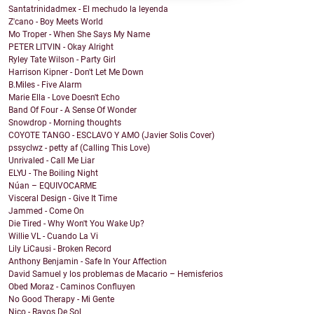
Santatrinidadmex - El mechudo la leyenda
Z'cano - Boy Meets World
Mo Troper - When She Says My Name
PETER LITVIN - Okay Alright
Ryley Tate Wilson - Party Girl
Harrison Kipner - Don't Let Me Down
B.Miles - Five Alarm
Marie Ella - Love Doesn't Echo
Band Of Four - A Sense Of Wonder
Snowdrop - Morning thoughts
COYOTE TANGO - ESCLAVO Y AMO (Javier Solis Cover)
pssyclwz - petty af (Calling This Love)
Unrivaled - Call Me Liar
ELYU - The Boiling Night
Núan – EQUIVOCARME
Visceral Design - Give It Time
Jammed - Come On
Die Tired - Why Won't You Wake Up?
Willie VL - Cuando La Vi
Lily LiCausi - Broken Record
Anthony Benjamin - Safe In Your Affection
David Samuel y los problemas de Macario – Hemisferios
Obed Moraz - Caminos Confluyen
No Good Therapy - Mi Gente
Nico - Rayos De Sol