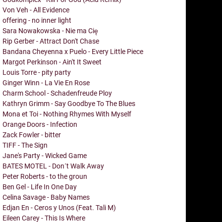
Von Veh - All Evidence
offering - no inner light
Sara Nowakowska - Nie ma Cię
Rip Gerber - Attract Don't Chase
Bandana Cheyenna x Puelo - Every Little Piece
Margot Perkinson - Ain't It Sweet
Louis Torre - pity party
Ginger Winn - La Vie En Rose
Charm School - Schadenfreude Ploy
Kathryn Grimm - Say Goodbye To The Blues
Mona et Toi - Nothing Rhymes With Myself
Orange Doors - Infection
Zack Fowler - bitter
TIFF - The Sign
Jane's Party - Wicked Game
BATES MOTEL - Don´t Walk Away
Peter Roberts - to the groun
Ben Gel - Life In One Day
Celina Savage - Baby Names
Edjan En - Ceros y Unos (Feat. Tali M)
Eileen Carey - This Is Where