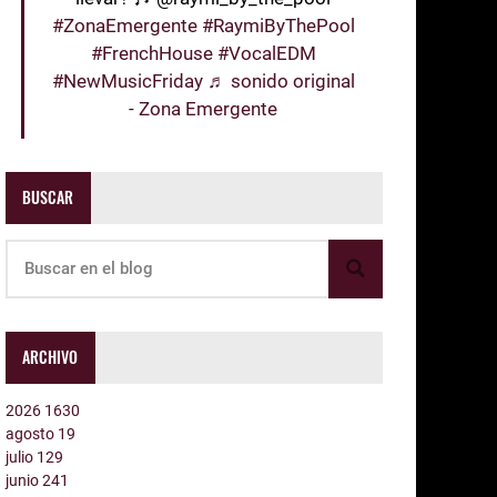
#ZonaEmergente
#RaymiByThePool
#FrenchHouse
#VocalEDM
#NewMusicFriday
♬ sonido original
- Zona Emergente
BUSCAR
ARCHIVO
2026
1630
agosto
19
julio
129
junio
241