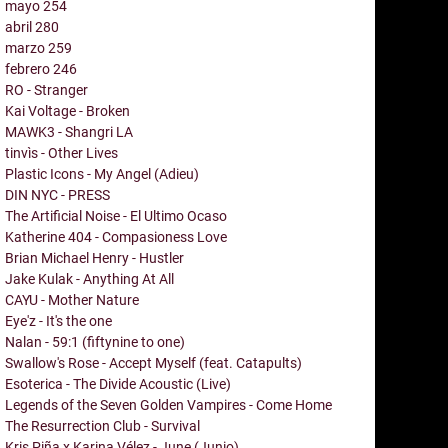
mayo
254
abril
280
marzo
259
febrero
246
RO - Stranger
Kai Voltage - Broken
MAWK3 - Shangri LA
tinvìs - Other Lives
Plastic Icons - My Angel (Adieu)
DIN NYC - PRESS
The Artificial Noise - El Ultimo Ocaso
Katherine 404 - Compasioness Love
Brian Michael Henry - Hustler
Jake Kulak - Anything At All
CAYU - Mother Nature
Eye'z - It's the one
Nalan - 59:1 (fiftynine to one)
Swallow's Rose - Accept Myself (feat. Catapults)
Esoterica - The Divide Acoustic (Live)
Legends of the Seven Golden Vampires - Come Home
The Resurrection Club - Survival
Kris Piña x Karina Vélez - June (Junio)