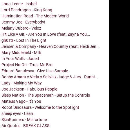
Lana Leone - Isabell
Lord Pendragon - King Kong
Illumination Road - The Modern World
Jemmy Joe - Everybody!
Melany Cubero - Veloz
Hit Like A Girl - Are You In Love (feat. Zayna You...
gh0str - Lost In The Light
Jensen & Company - Heaven Country (feat. Heidi Jen...
Mary Middlefield - Milk
In Your Walls - Jaded
Project No-On - Trust Me Bro
Eduard Banulescu - Give Us a Sample
Bobby Amaru x Veda x Saliva x Judge & Jury - Runni...
Lady - Making My Way
Joe Jackson - Fabulous People
Sleep Nation - The Spaceman - Setup the Controls
Mateus Vago - It's You
Robot Dinosaurs - Welcome to the Spotlight
sheep eyes - Lean
SkinRunners - Misfortune
Air Quotes - BREAK GLASS