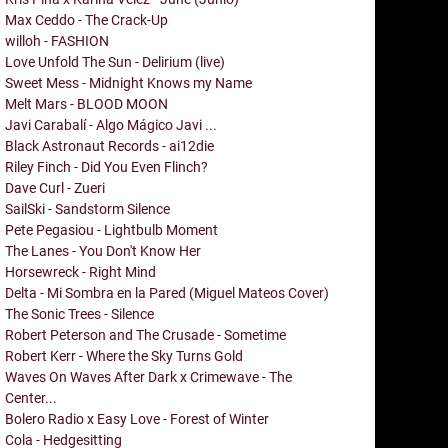
Max Ceddo - The Crack-Up
willoh - FASHION
Love Unfold The Sun - Delirium (live)
Sweet Mess - Midnight Knows my Name
Melt Mars - BLOOD MOON
Javi Carabalí - Algo Mágico Javi ...
Black Astronaut Records - ai12die
Riley Finch - Did You Even Flinch?
Dave Curl - Zueri
SailSki - Sandstorm Silence
Pete Pegasiou - Lightbulb Moment
The Lanes - You Don't Know Her
Horsewreck - Right Mind
Delta - Mi Sombra en la Pared (Miguel Mateos Cover)
The Sonic Trees - Silence
Robert Peterson and The Crusade - Sometime
Robert Kerr - Where the Sky Turns Gold
Waves On Waves After Dark x Crimewave - The
Center...
Bolero Radio x Easy Love - Forest of Winter
Cola - Hedgesitting