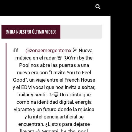
!MIRA NUESTRO ÚLTIMO VIDEO!
@zonaemergentemx
🚨 Nueva
música en el radar 🚨 RAYmi by the
Pool nos abre las puertas a una
nueva era con “I Invite You to Feel
Good”, un viaje entre el French House
y el EDM vocal que nos invita a soltar,
bailar y sentir. ✨🐱 Un artista que
combina identidad digital, energía
vibrante y un futuro donde la música
y la inteligencia artificial se
encuentran. ¿Listxs para dejarse
llevar? 🎶 @raymi_by_the_pool