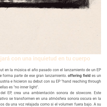
jará con una inquietud en tu cuerpo
ut en la música el año pasado con el lanzamiento de un EP
e forma parte de ese gran lanzamiento.
offering field
es un
stria e hicieron su debut con su EP "hand reaching through
llas es "no inner light".
s del EP, crea una ambientación sonora de slowcore. Este
rnativo se transformen en una atmósfera sonora oscura en la
 nos da una voz relajada como si el volumen fuera bajo. A su