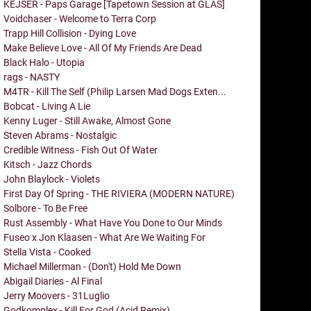
KEJSER - Paps Garage [Tapetown Session at GLAS]
Voidchaser - Welcome to Terra Corp
Trapp Hill Collision - Dying Love
Make Believe Love - All Of My Friends Are Dead
Black Halo - Utopia
rags - NASTY
M4TR - Kill The Self (Philip Larsen Mad Dogs Exten...
Bobcat - Living A Lie
Kenny Luger - Still Awake, Almost Gone
Steven Abrams - Nostalgic
Credible Witness - Fish Out Of Water
Kitsch - Jazz Chords
John Blaylock - Violets
First Day Of Spring - THE RIVIERA (MODERN NATURE)
Solbore - To Be Free
Rust Assembly - What Have You Done to Our Minds
Fuseo x Jon Klaasen - What Are We Waiting For
Stella Vista - Cooked
Michael Millerman - (Don't) Hold Me Down
Abigail Diaries - Al Final
Jerry Moovers - 31Luglio
Godkomplex - Kill For God (Acid Remix)