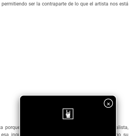
, permitiendo ser la contraparte de lo que el artista nos está
×
a porque nos muestra un lado introspectivo del vocalista,
¡Sigue nuestro blog!
esa inquietud musical, dejándonos a nosotros como su