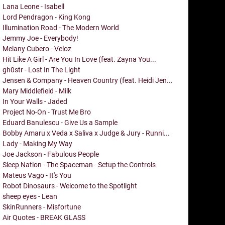
Lana Leone - Isabell
Lord Pendragon - King Kong
Illumination Road - The Modern World
Jemmy Joe - Everybody!
Melany Cubero - Veloz
Hit Like A Girl - Are You In Love (feat. Zayna You...
gh0str - Lost In The Light
Jensen & Company - Heaven Country (feat. Heidi Jen...
Mary Middlefield - Milk
In Your Walls - Jaded
Project No-On - Trust Me Bro
Eduard Banulescu - Give Us a Sample
Bobby Amaru x Veda x Saliva x Judge & Jury - Runni...
Lady - Making My Way
Joe Jackson - Fabulous People
Sleep Nation - The Spaceman - Setup the Controls
Mateus Vago - It's You
Robot Dinosaurs - Welcome to the Spotlight
sheep eyes - Lean
SkinRunners - Misfortune
Air Quotes - BREAK GLASS