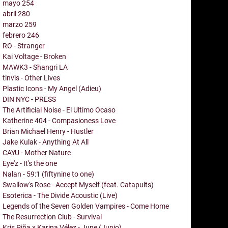
mayo
254
abril
280
marzo
259
febrero
246
RO - Stranger
Kai Voltage - Broken
MAWK3 - Shangri LA
tinvìs - Other Lives
Plastic Icons - My Angel (Adieu)
DIN NYC - PRESS
The Artificial Noise - El Ultimo Ocaso
Katherine 404 - Compasioness Love
Brian Michael Henry - Hustler
Jake Kulak - Anything At All
CAYU - Mother Nature
Eye'z - It's the one
Nalan - 59:1 (fiftynine to one)
Swallow's Rose - Accept Myself (feat. Catapults)
Esoterica - The Divide Acoustic (Live)
Legends of the Seven Golden Vampires - Come Home
The Resurrection Club - Survival
Kris Piña x Karina Vélez - June (Junio)