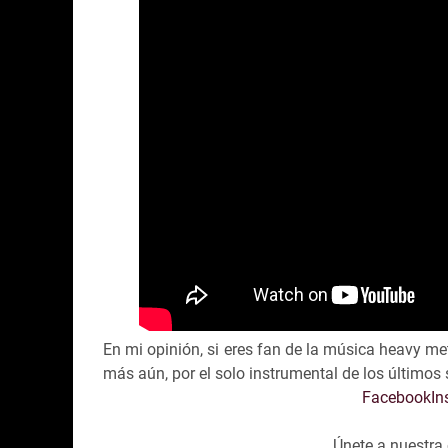
En mi opinión, si eres fan de la música heavy me
más aún, por el solo instrumental de los últimos
Facebook
In
Únete a nuestr