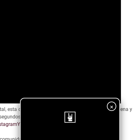
×
tal, esta canción te va a encantar por lo potente que suena y
 segundos.
stagram
Youtube
Spotify
¡Sigue nuestro blog!
a comunidad emergente ↓↓↓↓