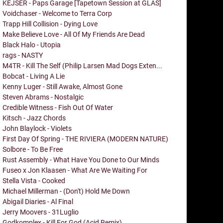
KEJSER - Paps Garage [Tapetown Session at GLAS]
Voidchaser - Welcome to Terra Corp
Trapp Hill Collision - Dying Love
Make Believe Love - All Of My Friends Are Dead
Black Halo - Utopia
rags - NASTY
M4TR - Kill The Self (Philip Larsen Mad Dogs Exten...
Bobcat - Living A Lie
Kenny Luger - Still Awake, Almost Gone
Steven Abrams - Nostalgic
Credible Witness - Fish Out Of Water
Kitsch - Jazz Chords
John Blaylock - Violets
First Day Of Spring - THE RIVIERA (MODERN NATURE)
Solbore - To Be Free
Rust Assembly - What Have You Done to Our Minds
Fuseo x Jon Klaasen - What Are We Waiting For
Stella Vista - Cooked
Michael Millerman - (Don't) Hold Me Down
Abigail Diaries - Al Final
Jerry Moovers - 31Luglio
Godkomplex - Kill For God (Acid Remix)