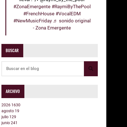
#ZonaEmergente
#RaymiByThePool
#FrenchHouse
#VocalEDM
#NewMusicFriday
♬ sonido original
- Zona Emergente
BUSCAR
ARCHIVO
2026
1630
agosto
19
julio
129
junio
241