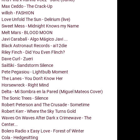
Max Ceddo - The Crack-Up
willoh - FASHION
Love Unfold The Sun - Delirium (live)
Sweet Mess - Midnight Knows my Name
Melt Mars - BLOOD MOON
Javi Carabalí - Algo Mágico Javi ...
Black Astronaut Records - ai12die
Riley Finch - Did You Even Flinch?
Dave Curl - Zueri
SailSki - Sandstorm Silence
Pete Pegasiou - Lightbulb Moment
The Lanes - You Don't Know Her
Horsewreck - Right Mind
Delta - Mi Sombra en la Pared (Miguel Mateos Cover)
The Sonic Trees - Silence
Robert Peterson and The Crusade - Sometime
Robert Kerr - Where the Sky Turns Gold
Waves On Waves After Dark x Crimewave - The
Center...
Bolero Radio x Easy Love - Forest of Winter
Cola - Hedgesitting