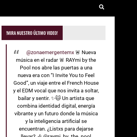
!MIRA NUESTRO ÚLTIMO VIDEO!
@zonaemergentemx
🚨 Nueva
música en el radar 🚨 RAYmi by the
Pool nos abre las puertas a una
nueva era con “I Invite You to Feel
Good”, un viaje entre el French House
y el EDM vocal que nos invita a soltar,
bailar y sentir. ✨🐱 Un artista que
combina identidad digital, energía
vibrante y un futuro donde la música
y la inteligencia artificial se
encuentran. ¿Listxs para dejarse
llevar? 🎶 @raymi_by_the_pool