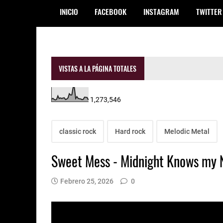
INICIO
FACEBOOK
INSTAGRAM
TWITTER
VISTAS A LA PÁGINA TOTALES
1,273,546
classic rock
Hard rock
Melodic Metal
Sweet Mess - Midnight Knows my
Febrero 25, 2026
0