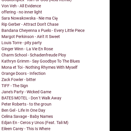
Von Veh - All Evidence
offering - no inner light
Sara Nowakowska - Nie ma Cię
Rip Gerber - Attract Don't Chase
Bandana Cheyenna x Puelo - Every Little Piece
Margot Perkinson - Ain't It Sweet
Louis Torre - pity party
Ginger Winn - La Vie En Rose
Charm School - Schadenfreude Ploy
Kathryn Grimm - Say Goodbye To The Blues
Mona et Toi - Nothing Rhymes With Myself
Orange Doors - Infection
Zack Fowler - bitter
TIFF - The Sign
Jane's Party - Wicked Game
BATES MOTEL - Don´t Walk Away
Peter Roberts - to the groun
Ben Gel - Life In One Day
Celina Savage - Baby Names
Edjan En - Ceros y Unos (Feat. Tali M)
Eileen Carey - This Is Where