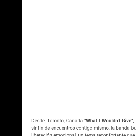
Desde, Toronto, Canadá
"What I Wouldn't Give"
,
sinfín de encuentros contigo mismo, la banda bu
liberación emocional, un tema reconfortante que 