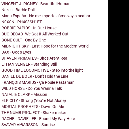
VINCENT J. RIGNEY - Beautiful Human
Nezen - Barbie Doll
Manu España - No me importa cómo voy a acabar
N0X0N - PH4S3SH1FT
ROBBIE RAPIDS - In Our House
DUO DECAD -We Got It All Worked Out
BONE CULT - One By One
MIDNIGHT SKY - Last Hope for the Modern World
DAX - God's Eyes
SHAVEN PRIMATES - Birds Aren't Real
ETHAN SENGER - Standing Still
GOOD TIME LOCOMOTIVE - Step into the light
DANIEL DE BOER - Don't Hold the Line
FRANÇOIS MARIUS - Ça Roule Rastaman
WILD HORSE - Do You Wanna Talk
NATALIE CLARK - Mission
ELK CITY - Strong (You're Not Alone)
MORTAL PROPHETS - Down On Me
THE NUMB PROJECT - Shakermaker
RACHEL DAVIE LEE - Found My Way Here
SVAVAR VIÐARSSON - Sunrise