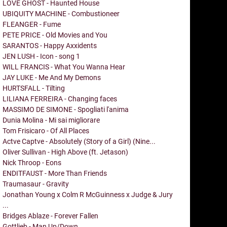
LOVE GHOST - Haunted House
UBIQUITY MACHINE - Combustioneer
FLEANGER - Fume
PETE PRICE - Old Movies and You
SARANTOS - Happy Axxidents
JEN LUSH - Icon - song 1
WILL FRANCIS - What You Wanna Hear
JAY LUKE - Me And My Demons
HURTSFALL - Tilting
LILIANA FERREIRA - Changing faces
MASSIMO DE SIMONE - Spogliati l'anima
Dunia Molina - Mi sai migliorare
Tom Frisicaro - Of All Places
Actve Captve - Absolutely (Story of a Girl) (Nine...
Oliver Sullivan - High Above (ft. Jetason)
Nick Throop - Eons
ENDITFAUST - More Than Friends
Traumasaur - Gravity
Jonathan Young x Colm R McGuinness x Judge & Jury
...
Bridges Ablaze - Forever Fallen
Gottlieb - Man Up/Down