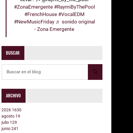
#ZonaEmergente
#RaymiByThePool
#FrenchHouse
#VocalEDM
#NewMusicFriday
♬ sonido original
- Zona Emergente
BUSCAR
ARCHIVO
2026
1630
agosto
19
julio
129
junio
241