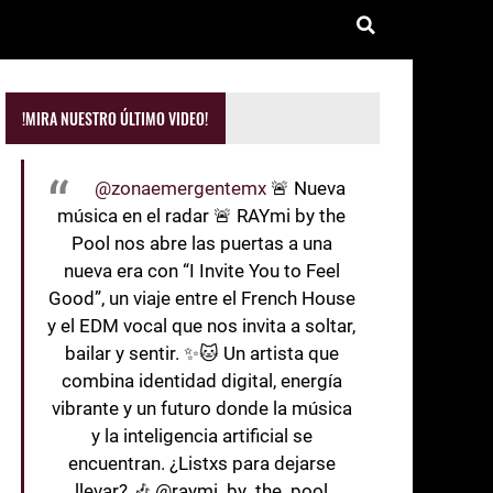
!MIRA NUESTRO ÚLTIMO VIDEO!
@zonaemergentemx
🚨 Nueva
música en el radar 🚨 RAYmi by the
Pool nos abre las puertas a una
nueva era con “I Invite You to Feel
Good”, un viaje entre el French House
y el EDM vocal que nos invita a soltar,
bailar y sentir. ✨🐱 Un artista que
combina identidad digital, energía
vibrante y un futuro donde la música
y la inteligencia artificial se
encuentran. ¿Listxs para dejarse
llevar? 🎶 @raymi_by_the_pool