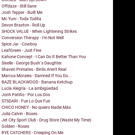
Offdaze - Still Sane
Josh Tepper - Built Me
Mc Yuni - Toda Todita
Devon Braxton - Roll Up
SHOCK VALUE - When Lightening Strikes
Conversion Therapy - I'm Not Well
Spice Jar - Cowboy
LeafGreen - Just Fine
Kahone Concept - I Can Do It Better Than You
Sixelle - George Bush´s Daughter
Shaven Primates - Birds Aren't Real
Marcus Morales - Damned If You Do...
BAZE BLACKWOOD - Banana Ketchup
Lucía Alegría - La ambigüedad
Jonh Patiño - Por Los Dos
STSDARI - Fue Lo Que Fue
CHICO HONEY - No quiero Nadie Más
Julia Calvin - Boxes
Jet City Sport Club - Drug Store (Waste My Time)
Golden - Roses
RYE CATCHERS - Creeping On Me