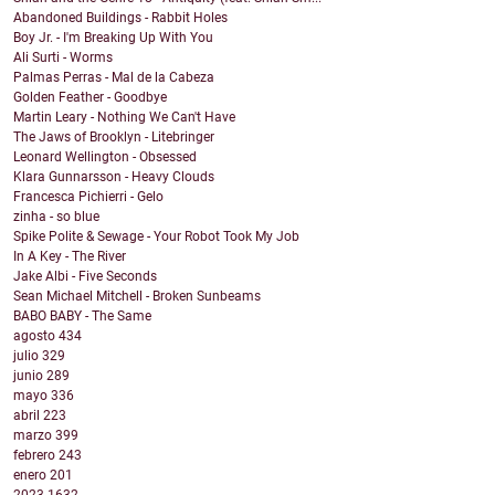
Abandoned Buildings - Rabbit Holes
Boy Jr. - I'm Breaking Up With You
Ali Surti - Worms
Palmas Perras - Mal de la Cabeza
Golden Feather - Goodbye
Martin Leary - Nothing We Can't Have
The Jaws of Brooklyn - Litebringer
Leonard Wellington - Obsessed
Klara Gunnarsson - Heavy Clouds
Francesca Pichierri - Gelo
zinha - so blue
Spike Polite & Sewage - Your Robot Took My Job
In A Key - The River
Jake Albi - Five Seconds
Sean Michael Mitchell - Broken Sunbeams
BABO BABY - The Same
agosto
434
julio
329
junio
289
mayo
336
abril
223
marzo
399
febrero
243
enero
201