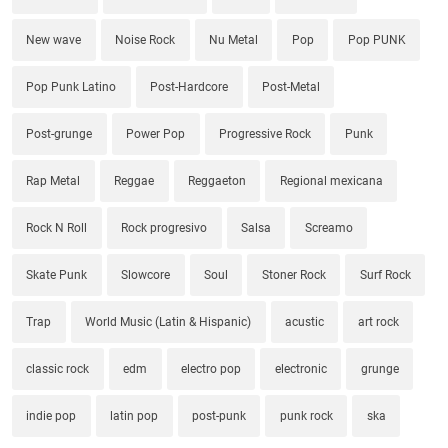
New wave
Noise Rock
Nu Metal
Pop
Pop PUNK
Pop Punk Latino
Post-Hardcore
Post-Metal
Post-grunge
Power Pop
Progressive Rock
Punk
Rap Metal
Reggae
Reggaeton
Regional mexicana
Rock N Roll
Rock progresivo
Salsa
Screamo
Skate Punk
Slowcore
Soul
Stoner Rock
Surf Rock
Trap
World Music (Latin & Hispanic)
acustic
art rock
classic rock
edm
electro pop
electronic
grunge
indie pop
latin pop
post-punk
punk rock
ska