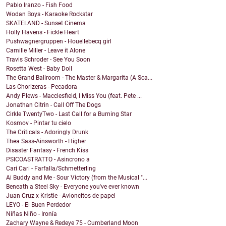
Pablo Iranzo - Fish Food
Wodan Boys - Karaoke Rockstar
SKATELAND - Sunset Cinema
Holly Havens - Fickle Heart
Pushwagnergruppen - Houellebecq girl
Camille Miller - Leave it Alone
Travis Schroder - See You Soon
Rosetta West - Baby Doll
The Grand Ballroom - The Master & Margarita (A Sca...
Las Chorizeras - Pecadora
Andy Plews - Macclesfield, I Miss You (feat. Pete ...
Jonathan Citrin - Call Off The Dogs
Cirkle TwentyTwo - Last Call for a Burning Star
Kosmov - Pintar tu cielo
The Criticals - Adoringly Drunk
Thea Sass-Ainsworth - Higher
Disaster Fantasy - French Kiss
PSICOASTRATTO - Asincrono a
Cari Cari - Farfalla/Schmetterling
Ai Buddy and Me - Sour Victory (from the Musical "...
Beneath a Steel Sky - Everyone you've ever known
Juan Cruz x Kristie - Avioncitos de papel
LEYO - El Buen Perdedor
Niñas Niño - Ironía
Zachary Wayne & Redeye 75 - Cumberland Moon