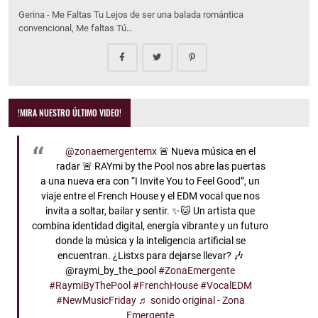
Gerina - Me Faltas Tu Lejos de ser una balada romántica
convencional, Me faltas Tú…
!MIRA NUESTRO ÚLTIMO VIDEO!
@zonaemergentemx
🚨 Nueva música en el
radar 🚨 RAYmi by the Pool nos abre las puertas
a una nueva era con “I Invite You to Feel Good”, un
viaje entre el French House y el EDM vocal que nos
invita a soltar, bailar y sentir. ✨🐱 Un artista que
combina identidad digital, energía vibrante y un futuro
donde la música y la inteligencia artificial se
encuentran. ¿Listxs para dejarse llevar? 🎶
@raymi_by_the_pool
#ZonaEmergente
#RaymiByThePool
#FrenchHouse
#VocalEDM
#NewMusicFriday
♬ sonido original - Zona
Emergente