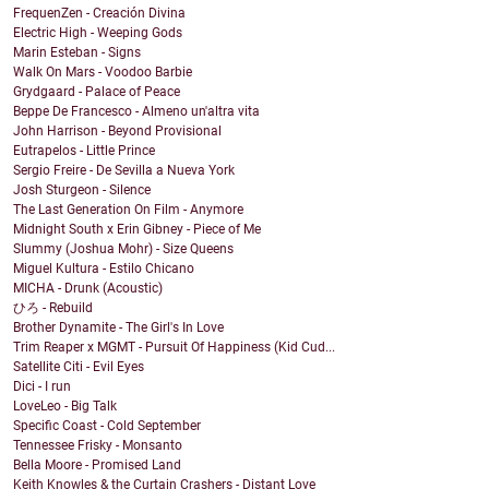
FrequenZen - Creación Divina
Electric High - Weeping Gods
Marin Esteban - Signs
Walk On Mars - Voodoo Barbie
Grydgaard - Palace of Peace
Beppe De Francesco - Almeno un'altra vita
John Harrison - Beyond Provisional
Eutrapelos - Little Prince
Sergio Freire - De Sevilla a Nueva York
Josh Sturgeon - Silence
The Last Generation On Film - Anymore
Midnight South x Erin Gibney - Piece of Me
Slummy (Joshua Mohr) - Size Queens
Miguel Kultura - Estilo Chicano
MICHA - Drunk (Acoustic)
ひろ - Rebuild
Brother Dynamite - The Girl's In Love
Trim Reaper x MGMT - Pursuit Of Happiness (Kid Cud...
Satellite Citi - Evil Eyes
Dici - I run
LoveLeo - Big Talk
Specific Coast - Cold September
Tennessee Frisky - Monsanto
Bella Moore - Promised Land
Keith Knowles & the Curtain Crashers - Distant Love