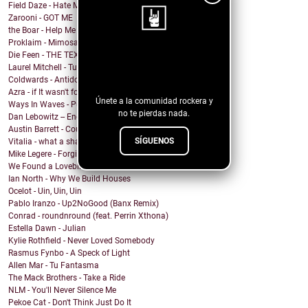
Field Daze - Hate Me
Zarooni - GOT ME
the Boar - Help Me
Proklaim - Mimosa
Die Feen - THE TEXAN
¡Sigue nuestro
Laurel Mitchell - Tuesday, Parkway
blog!
Coldwards - Antidote
Azra - if It wasn't for you
Únete a la comunidad rockera y
Ways In Waves - Pulled to the Sky
no te pierdas nada.
Dan Lebowitz -- Enemies
Austin Barrett - Country Enuf
SÍGUENOS
Vitalia - what a shame
Mike Legere - Forgiveness
We Found a Lovebird - 100%
Ian North - Why We Build Houses
Ocelot - Uin, Uin, Uin
Pablo Iranzo - Up2NoGood (Banx Remix)
Conrad - roundnround (feat. Perrin Xthona)
Estella Dawn - Julian
Kylie Rothfield - Never Loved Somebody
Rasmus Fynbo - A Speck of Light
Allen Mar - Tu Fantasma
The Mack Brothers - Take a Ride
NLM - You'll Never Silence Me
Pekoe Cat - Don't Think Just Do It