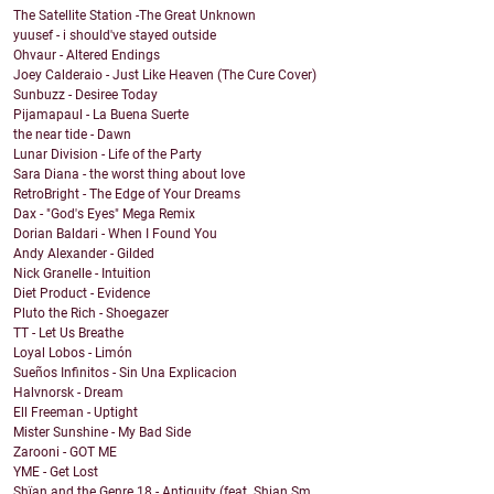
The Satellite Station -The Great Unknown
yuusef - i should've stayed outside
Ohvaur - Altered Endings
Joey Calderaio - Just Like Heaven (The Cure Cover)
Sunbuzz - Desiree Today
Pijamapaul - La Buena Suerte
the near tide - Dawn
Lunar Division - Life of the Party
Sara Diana - the worst thing about love
RetroBright - The Edge of Your Dreams
Dax - "God's Eyes" Mega Remix
Dorian Baldari - When I Found You
Andy Alexander - Gilded
Nick Granelle - Intuition
Diet Product - Evidence
Pluto the Rich - Shoegazer
TT - Let Us Breathe
Loyal Lobos - Limón
Sueños Infinitos - Sin Una Explicacion
Halvnorsk - Dream
Ell Freeman - Uptight
Mister Sunshine - My Bad Side
Zarooni - GOT ME
YME - Get Lost
Shïan and the Genre 18 - Antiquity (feat. Shian Sm...