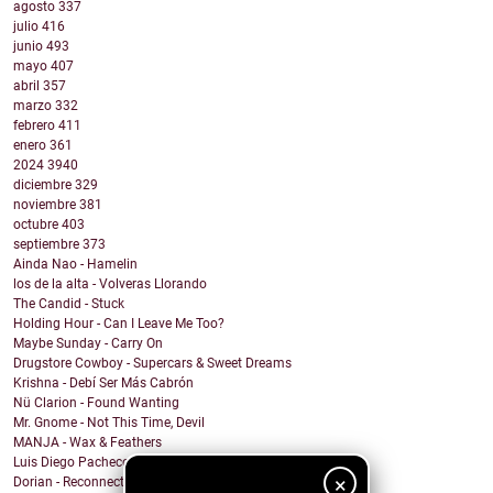
agosto
337
julio
416
junio
493
mayo
407
abril
357
marzo
332
febrero
411
enero
361
2024
3940
diciembre
329
noviembre
381
octubre
403
septiembre
373
Ainda Nao - Hamelin
los de la alta - Volveras Llorando
The Candid - Stuck
Holding Hour - Can I Leave Me Too?
Maybe Sunday - Carry On
Drugstore Cowboy - Supercars & Sweet Dreams
Krishna - Debí Ser Más Cabrón
Nü Clarion - Found Wanting
Mr. Gnome - Not This Time, Devil
MANJA - Wax & Feathers
Luis Diego Pacheco - Magic Girl
×
Dorian - Reconnected