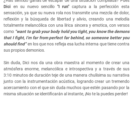
¿Has sentido ganas de escapar de una situación compilada? Pues
Dici
en su nuevo sencillo
"I run"
captura a la perfección esta
sensación, ya que su nueva rola nos transmite una mezcla de dolor,
reflexión y la búsqueda de libertad y alivio, creando una melodía
totalmente melancólica con una lírica sincera y emotica, con versos
como
“want to grab your body hold you tight, you know the demons
that I fight, I’m far from perfect far behind, so someone better you
should find”
en los que nos refleja esa lucha interna que tiene contra
sus propios demonios.
Sin duda, Dici nos da una obra maestra al momento de crear una
atmósfera enorme, melancólica e introspectiva y a través de sus
3:10 minutos de duración teje de una manera chulísima su narrativa
junto con la instrumentación acústica, logrando crear un tremendo
acercamiento con el que sin duda muchos que estén pasando por la
misma situación se identificarán al instante, ¡No te la puedes perder!