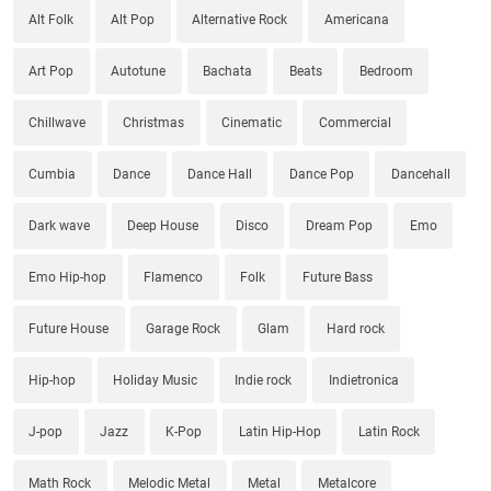
Alt Folk
Alt Pop
Alternative Rock
Americana
Art Pop
Autotune
Bachata
Beats
Bedroom
Chillwave
Christmas
Cinematic
Commercial
Cumbia
Dance
Dance Hall
Dance Pop
Dancehall
Dark wave
Deep House
Disco
Dream Pop
Emo
Emo Hip-hop
Flamenco
Folk
Future Bass
Future House
Garage Rock
Glam
Hard rock
Hip-hop
Holiday Music
Indie rock
Indietronica
J-pop
Jazz
K-Pop
Latin Hip-Hop
Latin Rock
Math Rock
Melodic Metal
Metal
Metalcore