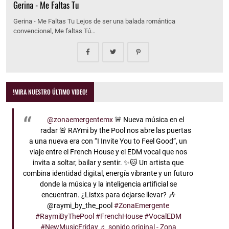
Gerina - Me Faltas Tu
Gerina - Me Faltas Tu Lejos de ser una balada romántica
convencional, Me faltas Tú…
!MIRA NUESTRO ÚLTIMO VIDEO!
@zonaemergentemx
🚨 Nueva música en el
radar 🚨 RAYmi by the Pool nos abre las puertas
a una nueva era con “I Invite You to Feel Good”, un
viaje entre el French House y el EDM vocal que nos
invita a soltar, bailar y sentir. ✨🐱 Un artista que
combina identidad digital, energía vibrante y un futuro
donde la música y la inteligencia artificial se
encuentran. ¿Listxs para dejarse llevar? 🎶
@raymi_by_the_pool
#ZonaEmergente
#RaymiByThePool
#FrenchHouse
#VocalEDM
#NewMusicFriday
♬ sonido original - Zona