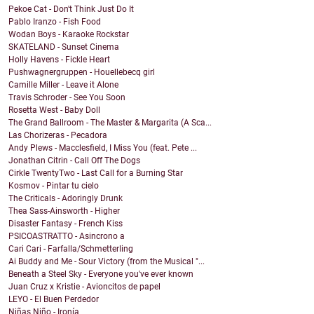
Pekoe Cat - Don't Think Just Do It
Pablo Iranzo - Fish Food
Wodan Boys - Karaoke Rockstar
SKATELAND - Sunset Cinema
Holly Havens - Fickle Heart
Pushwagnergruppen - Houellebecq girl
Camille Miller - Leave it Alone
Travis Schroder - See You Soon
Rosetta West - Baby Doll
The Grand Ballroom - The Master & Margarita (A Sca...
Las Chorizeras - Pecadora
Andy Plews - Macclesfield, I Miss You (feat. Pete ...
Jonathan Citrin - Call Off The Dogs
Cirkle TwentyTwo - Last Call for a Burning Star
Kosmov - Pintar tu cielo
The Criticals - Adoringly Drunk
Thea Sass-Ainsworth - Higher
Disaster Fantasy - French Kiss
PSICOASTRATTO - Asincrono a
Cari Cari - Farfalla/Schmetterling
Ai Buddy and Me - Sour Victory (from the Musical "...
Beneath a Steel Sky - Everyone you've ever known
Juan Cruz x Kristie - Avioncitos de papel
LEYO - El Buen Perdedor
Niñas Niño - Ironía