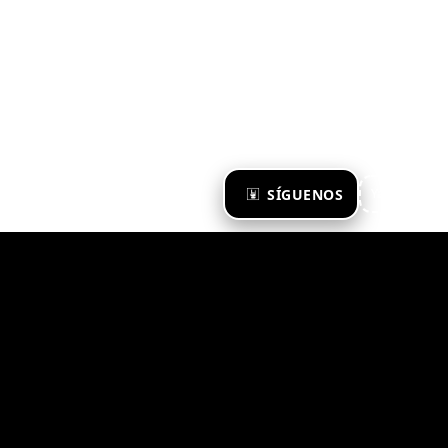
×
SÍGUENOS
Ya te sigo
Zona Emergente 2023
© ZONA EMERGENTE
TODOS LOS DERECHOS RESERVADOS