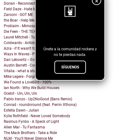
×
Dorian - Reconnected
Field Daze - Hate Me
Zarooni - GOT ME
the Boar - Help Me
Proklaim - Mimosa
¡Sigue nuestro
Die Feen - THE TEXAN
Laurel Mitchell - Tuesday, Parkway
blog!
Coldwards - Antidote
Azra - if It wasn't for you
Únete a la comunidad rockera y
Ways In Waves - Pulled to the Sky
no te pierdas nada.
Dan Lebowitz -- Enemies
Austin Barrett - Country Enuf
SÍGUENOS
Vitalia - what a shame
Mike Legere - Forgiveness
We Found a Lovebird - 100%
Ian North - Why We Build Houses
Ocelot - Uin, Uin, Uin
Pablo Iranzo - Up2NoGood (Banx Remix)
Conrad - roundnround (feat. Perrin Xthona)
Estella Dawn - Julian
Kylie Rothfield - Never Loved Somebody
Rasmus Fynbo - A Speck of Light
Allen Mar - Tu Fantasma
The Mack Brothers - Take a Ride
NLM - You'll Never Silence Me