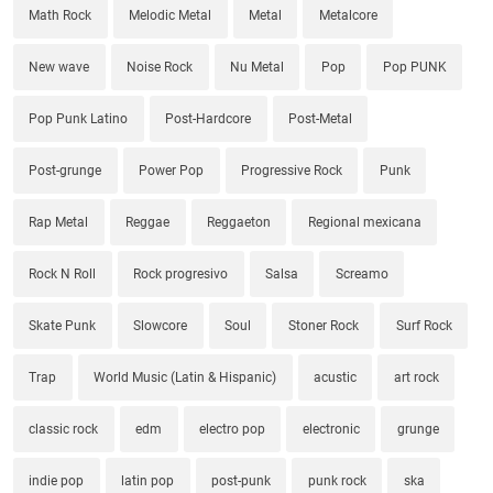
Math Rock
Melodic Metal
Metal
Metalcore
New wave
Noise Rock
Nu Metal
Pop
Pop PUNK
Pop Punk Latino
Post-Hardcore
Post-Metal
Post-grunge
Power Pop
Progressive Rock
Punk
Rap Metal
Reggae
Reggaeton
Regional mexicana
Rock N Roll
Rock progresivo
Salsa
Screamo
Skate Punk
Slowcore
Soul
Stoner Rock
Surf Rock
Trap
World Music (Latin & Hispanic)
acustic
art rock
classic rock
edm
electro pop
electronic
grunge
indie pop
latin pop
post-punk
punk rock
ska