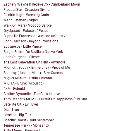
Zachary Wayne & Redeye 75 - Cumberland Moon
FrequenZen - Creación Divina
Electric High - Weeping Gods
Marin Esteban - Signs
Walk On Mars - Voodoo Barbie
Grydgaard - Palace of Peace
Beppe De Francesco - Almeno un'altra vita
John Harrison - Beyond Provisional
Eutrapelos - Little Prince
Sergio Freire - De Sevilla a Nueva York
Josh Sturgeon - Silence
The Last Generation On Film - Anymore
Midnight South x Erin Gibney - Piece of Me
Slummy (Joshua Mohr) - Size Queens
Miguel Kultura - Estilo Chicano
MICHA - Drunk (Acoustic)
ひろ - Rebuild
Brother Dynamite - The Girl's In Love
Trim Reaper x MGMT - Pursuit Of Happiness (Kid Cud...
Satellite Citi - Evil Eyes
Dici - I run
LoveLeo - Big Talk
Specific Coast - Cold September
Tennessee Frisky - Monsanto
Bella Moore - Promised Land