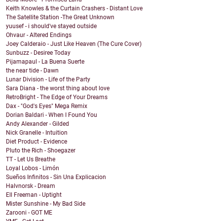
Keith Knowles & the Curtain Crashers - Distant Love
The Satellite Station -The Great Unknown
yuusef - i should've stayed outside
Ohvaur - Altered Endings
Joey Calderaio - Just Like Heaven (The Cure Cover)
Sunbuzz - Desiree Today
Pijamapaul - La Buena Suerte
the near tide - Dawn
Lunar Division - Life of the Party
Sara Diana - the worst thing about love
RetroBright - The Edge of Your Dreams
Dax - "God's Eyes" Mega Remix
Dorian Baldari - When I Found You
Andy Alexander - Gilded
Nick Granelle - Intuition
Diet Product - Evidence
Pluto the Rich - Shoegazer
TT - Let Us Breathe
Loyal Lobos - Limón
Sueños Infinitos - Sin Una Explicacion
Halvnorsk - Dream
Ell Freeman - Uptight
Mister Sunshine - My Bad Side
Zarooni - GOT ME