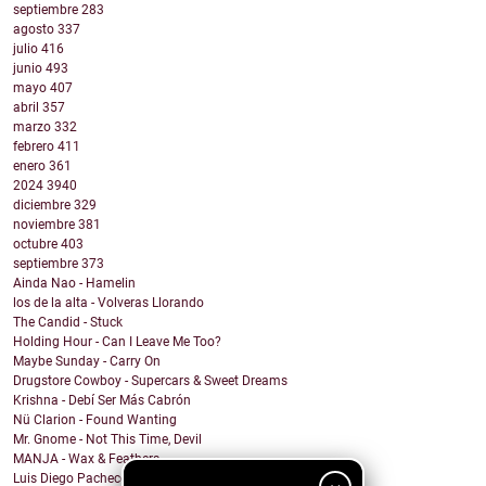
septiembre
283
agosto
337
julio
416
junio
493
mayo
407
abril
357
marzo
332
febrero
411
enero
361
2024
3940
diciembre
329
noviembre
381
octubre
403
septiembre
373
Ainda Nao - Hamelin
los de la alta - Volveras Llorando
The Candid - Stuck
Holding Hour - Can I Leave Me Too?
Maybe Sunday - Carry On
Drugstore Cowboy - Supercars & Sweet Dreams
Krishna - Debí Ser Más Cabrón
Nü Clarion - Found Wanting
Mr. Gnome - Not This Time, Devil
MANJA - Wax & Feathers
Luis Diego Pacheco - Magic Girl