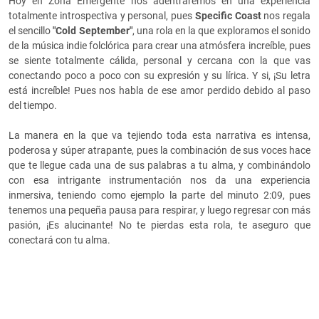
Hoy en Zona Emergente nos adentraremos en una experiencia
totalmente introspectiva y personal, pues
Specific Coast
nos regala
el sencillo
"Cold September"
, una rola en la que exploramos el sonido
de la música indie folclórica para crear una atmósfera increíble, pues
se siente totalmente cálida, personal y cercana con la que vas
conectando poco a poco con su expresión y su lírica. Y si, ¡Su letra
está increíble! Pues nos habla de ese amor perdido debido al paso
del tiempo.
La manera en la que va tejiendo toda esta narrativa es intensa,
poderosa y súper atrapante, pues la combinación de sus voces hace
que te llegue cada una de sus palabras a tu alma, y combinándolo
con esa intrigante instrumentación nos da una experiencia
inmersiva, teniendo como ejemplo la parte del minuto 2:09, pues
tenemos una pequeña pausa para respirar, y luego regresar con más
pasión, ¡Es alucinante! No te pierdas esta rola, te aseguro que
conectará con tu alma.