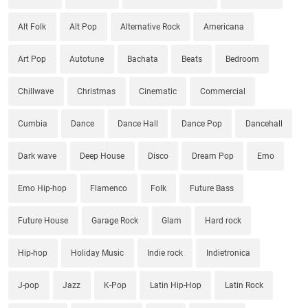
Alt Folk
Alt Pop
Alternative Rock
Americana
Art Pop
Autotune
Bachata
Beats
Bedroom
Chillwave
Christmas
Cinematic
Commercial
Cumbia
Dance
Dance Hall
Dance Pop
Dancehall
Dark wave
Deep House
Disco
Dream Pop
Emo
Emo Hip-hop
Flamenco
Folk
Future Bass
Future House
Garage Rock
Glam
Hard rock
Hip-hop
Holiday Music
Indie rock
Indietronica
J-pop
Jazz
K-Pop
Latin Hip-Hop
Latin Rock