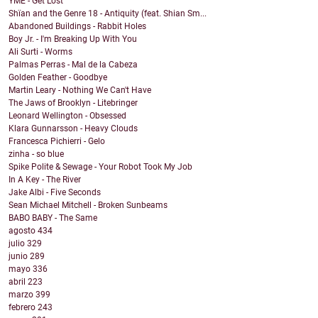
YME - Get Lost
Shïan and the Genre 18 - Antiquity (feat. Shian Sm...
Abandoned Buildings - Rabbit Holes
Boy Jr. - I'm Breaking Up With You
Ali Surti - Worms
Palmas Perras - Mal de la Cabeza
Golden Feather - Goodbye
Martin Leary - Nothing We Can't Have
The Jaws of Brooklyn - Litebringer
Leonard Wellington - Obsessed
Klara Gunnarsson - Heavy Clouds
Francesca Pichierri - Gelo
zinha - so blue
Spike Polite & Sewage - Your Robot Took My Job
In A Key - The River
Jake Albi - Five Seconds
Sean Michael Mitchell - Broken Sunbeams
BABO BABY - The Same
agosto
434
julio
329
junio
289
mayo
336
abril
223
marzo
399
febrero
243