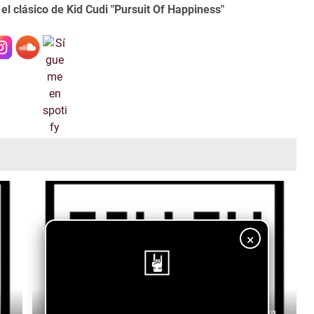
 clásico de Kid Cudi "Pursuit Of Happiness"
×
¡Sigue nuestro blog!
Jupe Jupe - Jupe Jupe - Down with the Setting Sun