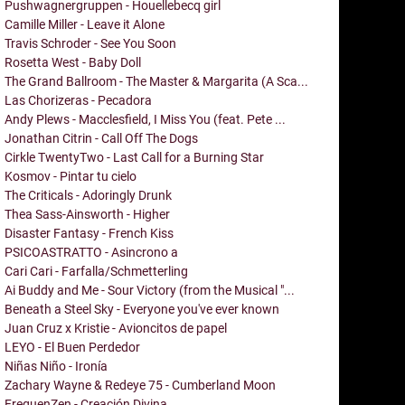
Pushwagnergruppen - Houellebecq girl
Camille Miller - Leave it Alone
Travis Schroder - See You Soon
Rosetta West - Baby Doll
The Grand Ballroom - The Master & Margarita (A Sca...
Las Chorizeras - Pecadora
Andy Plews - Macclesfield, I Miss You (feat. Pete ...
Jonathan Citrin - Call Off The Dogs
Cirkle TwentyTwo - Last Call for a Burning Star
Kosmov - Pintar tu cielo
The Criticals - Adoringly Drunk
Thea Sass-Ainsworth - Higher
Disaster Fantasy - French Kiss
PSICOASTRATTO - Asincrono a
Cari Cari - Farfalla/Schmetterling
Ai Buddy and Me - Sour Victory (from the Musical "...
Beneath a Steel Sky - Everyone you've ever known
Juan Cruz x Kristie - Avioncitos de papel
LEYO - El Buen Perdedor
Niñas Niño - Ironía
Zachary Wayne & Redeye 75 - Cumberland Moon
FrequenZen - Creación Divina