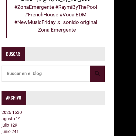
#ZonaEmergente
#RaymiByThePool
#FrenchHouse
#VocalEDM
#NewMusicFriday
♬ sonido original
- Zona Emergente
BUSCAR
ARCHIVO
2026
1630
agosto
19
julio
129
junio
241