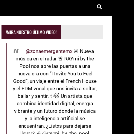
!MIRA NUESTRO ÚLTIMO VIDEO!
@zonaemergentemx
🚨 Nueva
música en el radar 🚨 RAYmi by the
Pool nos abre las puertas a una
nueva era con “I Invite You to Feel
Good”, un viaje entre el French House
y el EDM vocal que nos invita a soltar,
bailar y sentir. ✨🐱 Un artista que
combina identidad digital, energía
vibrante y un futuro donde la música
y la inteligencia artificial se
encuentran. ¿Listxs para dejarse
llevar? 🎶 @raymi_by_the_pool