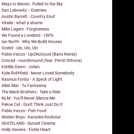
Ways In Waves - Pulled to the Sky
Dan Lebowitz -- Enemies
Austin Barrett - Country Enuf
Vitalia - what a shame
Mike Legere - Forgiveness
We Found a Lovebird - 100%
Ian North - Why We Build Houses
Ocelot - Uin, Uin, Uin
Pablo Iranzo - Up2NoGood (Banx Remix)
Conrad - roundnround (feat. Perrin Xthona)
Estella Dawn - Julian
Kylie Rothfield - Never Loved Somebody
Rasmus Fynbo - A Speck of Light
Allen Mar - Tu Fantasma
The Mack Brothers - Take a Ride
NLM - You'll Never Silence Me
Pekoe Cat - Don't Think Just Do It
Pablo Iranzo - Fish Food
Wodan Boys - Karaoke Rockstar
SKATELAND - Sunset Cinema
Holly Havens - Fickle Heart