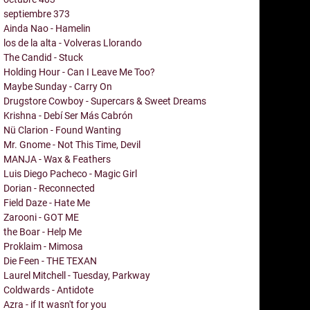
septiembre
373
Ainda Nao - Hamelin
los de la alta - Volveras Llorando
The Candid - Stuck
Holding Hour - Can I Leave Me Too?
Maybe Sunday - Carry On
Drugstore Cowboy - Supercars & Sweet Dreams
Krishna - Debí Ser Más Cabrón
Nü Clarion - Found Wanting
Mr. Gnome - Not This Time, Devil
MANJA - Wax & Feathers
Luis Diego Pacheco - Magic Girl
Dorian - Reconnected
Field Daze - Hate Me
Zarooni - GOT ME
the Boar - Help Me
Proklaim - Mimosa
Die Feen - THE TEXAN
Laurel Mitchell - Tuesday, Parkway
Coldwards - Antidote
Azra - if It wasn't for you