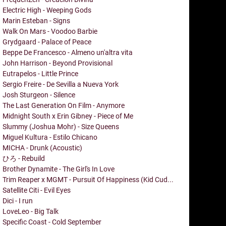
Electric High - Weeping Gods
Marin Esteban - Signs
Walk On Mars - Voodoo Barbie
Grydgaard - Palace of Peace
Beppe De Francesco - Almeno un'altra vita
John Harrison - Beyond Provisional
Eutrapelos - Little Prince
Sergio Freire - De Sevilla a Nueva York
Josh Sturgeon - Silence
The Last Generation On Film - Anymore
Midnight South x Erin Gibney - Piece of Me
Slummy (Joshua Mohr) - Size Queens
Miguel Kultura - Estilo Chicano
MICHA - Drunk (Acoustic)
ひろ - Rebuild
Brother Dynamite - The Girl's In Love
Trim Reaper x MGMT - Pursuit Of Happiness (Kid Cud...
Satellite Citi - Evil Eyes
Dici - I run
LoveLeo - Big Talk
Specific Coast - Cold September