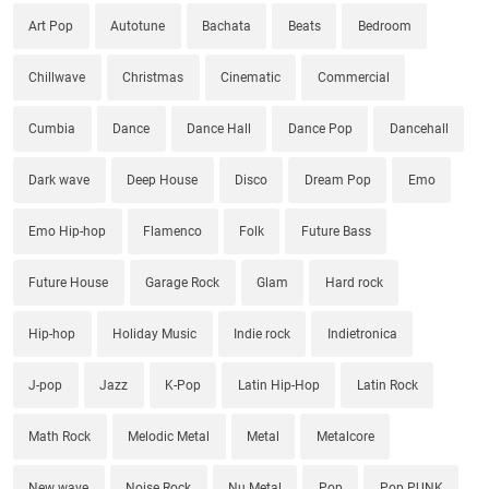
Art Pop
Autotune
Bachata
Beats
Bedroom
Chillwave
Christmas
Cinematic
Commercial
Cumbia
Dance
Dance Hall
Dance Pop
Dancehall
Dark wave
Deep House
Disco
Dream Pop
Emo
Emo Hip-hop
Flamenco
Folk
Future Bass
Future House
Garage Rock
Glam
Hard rock
Hip-hop
Holiday Music
Indie rock
Indietronica
J-pop
Jazz
K-Pop
Latin Hip-Hop
Latin Rock
Math Rock
Melodic Metal
Metal
Metalcore
New wave
Noise Rock
Nu Metal
Pop
Pop PUNK