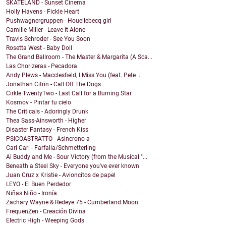
SKATELAND - Sunset Cinema
Holly Havens - Fickle Heart
Pushwagnergruppen - Houellebecq girl
Camille Miller - Leave it Alone
Travis Schroder - See You Soon
Rosetta West - Baby Doll
The Grand Ballroom - The Master & Margarita (A Sca...
Las Chorizeras - Pecadora
Andy Plews - Macclesfield, I Miss You (feat. Pete ...
Jonathan Citrin - Call Off The Dogs
Cirkle TwentyTwo - Last Call for a Burning Star
Kosmov - Pintar tu cielo
The Criticals - Adoringly Drunk
Thea Sass-Ainsworth - Higher
Disaster Fantasy - French Kiss
PSICOASTRATTO - Asincrono a
Cari Cari - Farfalla/Schmetterling
Ai Buddy and Me - Sour Victory (from the Musical "...
Beneath a Steel Sky - Everyone you've ever known
Juan Cruz x Kristie - Avioncitos de papel
LEYO - El Buen Perdedor
Niñas Niño - Ironía
Zachary Wayne & Redeye 75 - Cumberland Moon
FrequenZen - Creación Divina
Electric High - Weeping Gods