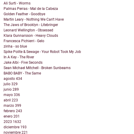
Ali Surti - Worms
Palmas Perras - Mal de la Cabeza
Golden Feather - Goodbye
Martin Leary - Nothing We Can't Have
The Jaws of Brooklyn - Litebringer
Leonard Wellington - Obsessed
Klara Gunnarsson - Heavy Clouds
Francesca Pichierri - Gelo
zinha - so blue
Spike Polite & Sewage - Your Robot Took My Job
In A Key - The River
Jake Albi - Five Seconds
Sean Michael Mitchell - Broken Sunbeams
BABO BABY - The Same
agosto
434
julio
329
junio
289
mayo
336
abril
223
marzo
399
febrero
243
enero
201
2023
1632
diciembre
193
noviembre
221