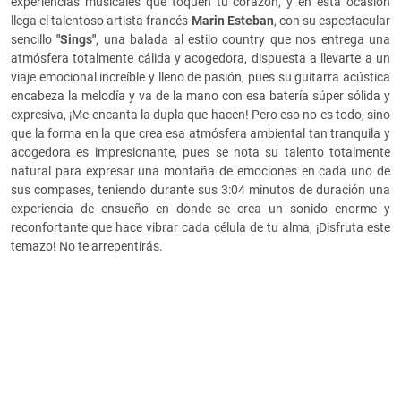
experiencias musicales que toquen tu corazón, y en esta ocasión
llega el talentoso artista francés
Marin Esteban
, con su espectacular
sencillo
"Sings"
, una balada al estilo country que nos entrega una
atmósfera totalmente cálida y acogedora, dispuesta a llevarte a un
viaje emocional increíble y lleno de pasión, pues su guitarra acústica
encabeza la melodía y va de la mano con esa batería súper sólida y
expresiva, ¡Me encanta la dupla que hacen! Pero eso no es todo, sino
que la forma en la que crea esa atmósfera ambiental tan tranquila y
acogedora es impresionante, pues se nota su talento totalmente
natural para expresar una montaña de emociones en cada uno de
sus compases, teniendo durante sus 3:04 minutos de duración una
experiencia de ensueño en donde se crea un sonido enorme y
reconfortante que hace vibrar cada célula de tu alma, ¡Disfruta este
temazo! No te arrepentirás.