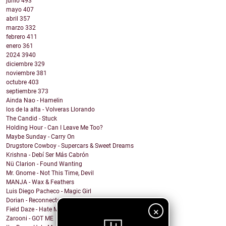
junio
493
mayo
407
abril
357
marzo
332
febrero
411
enero
361
2024
3940
diciembre
329
noviembre
381
octubre
403
septiembre
373
Ainda Nao - Hamelin
los de la alta - Volveras Llorando
The Candid - Stuck
Holding Hour - Can I Leave Me Too?
Maybe Sunday - Carry On
Drugstore Cowboy - Supercars & Sweet Dreams
Krishna - Debí Ser Más Cabrón
Nü Clarion - Found Wanting
Mr. Gnome - Not This Time, Devil
MANJA - Wax & Feathers
Luis Diego Pacheco - Magic Girl
Dorian - Reconnected
×
Field Daze - Hate Me
Zarooni - GOT ME