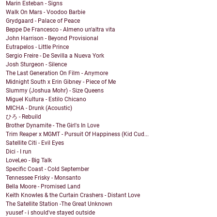
Marin Esteban - Signs
Walk On Mars - Voodoo Barbie
Grydgaard - Palace of Peace
Beppe De Francesco - Almeno un'altra vita
John Harrison - Beyond Provisional
Eutrapelos - Little Prince
Sergio Freire - De Sevilla a Nueva York
Josh Sturgeon - Silence
The Last Generation On Film - Anymore
Midnight South x Erin Gibney - Piece of Me
Slummy (Joshua Mohr) - Size Queens
Miguel Kultura - Estilo Chicano
MICHA - Drunk (Acoustic)
ひろ - Rebuild
Brother Dynamite - The Girl's In Love
Trim Reaper x MGMT - Pursuit Of Happiness (Kid Cud...
Satellite Citi - Evil Eyes
Dici - I run
LoveLeo - Big Talk
Specific Coast - Cold September
Tennessee Frisky - Monsanto
Bella Moore - Promised Land
Keith Knowles & the Curtain Crashers - Distant Love
The Satellite Station -The Great Unknown
yuusef - i should've stayed outside