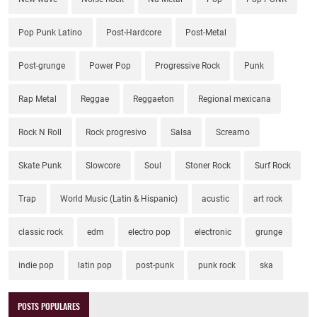
Pop Punk Latino
Post-Hardcore
Post-Metal
Post-grunge
Power Pop
Progressive Rock
Punk
Rap Metal
Reggae
Reggaeton
Regional mexicana
Rock N Roll
Rock progresivo
Salsa
Screamo
Skate Punk
Slowcore
Soul
Stoner Rock
Surf Rock
Trap
World Music (Latin & Hispanic)
acustic
art rock
classic rock
edm
electro pop
electronic
grunge
indie pop
latin pop
post-punk
punk rock
ska
POSTS POPULARES