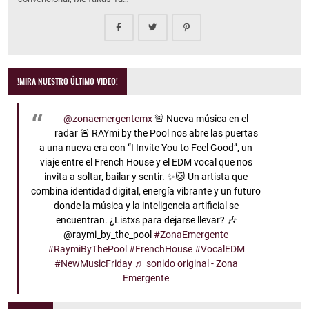
!MIRA NUESTRO ÚLTIMO VIDEO!
@zonaemergentemx
🚨 Nueva música en el
radar 🚨 RAYmi by the Pool nos abre las puertas
a una nueva era con “I Invite You to Feel Good”, un
viaje entre el French House y el EDM vocal que nos
invita a soltar, bailar y sentir. ✨🐱 Un artista que
combina identidad digital, energía vibrante y un futuro
donde la música y la inteligencia artificial se
encuentran. ¿Listxs para dejarse llevar? 🎶
@raymi_by_the_pool
#ZonaEmergente
#RaymiByThePool
#FrenchHouse
#VocalEDM
#NewMusicFriday
♬ sonido original - Zona
Emergente