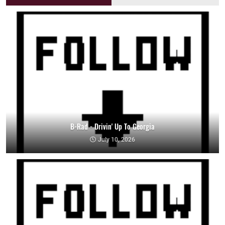
B-Rad - Drivin' Up To Georgia
July 10, 2026