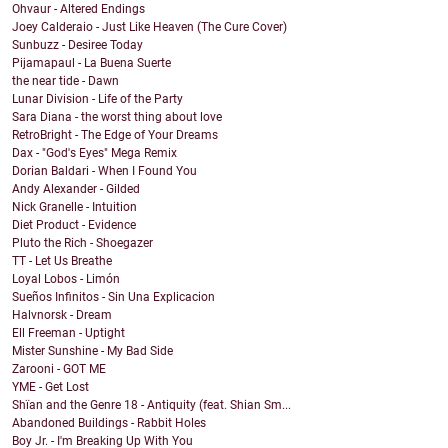
Ohvaur - Altered Endings
Joey Calderaio - Just Like Heaven (The Cure Cover)
Sunbuzz - Desiree Today
Pijamapaul - La Buena Suerte
the near tide - Dawn
Lunar Division - Life of the Party
Sara Diana - the worst thing about love
RetroBright - The Edge of Your Dreams
Dax - "God's Eyes" Mega Remix
Dorian Baldari - When I Found You
Andy Alexander - Gilded
Nick Granelle - Intuition
Diet Product - Evidence
Pluto the Rich - Shoegazer
TT - Let Us Breathe
Loyal Lobos - Limón
Sueños Infinitos - Sin Una Explicacion
Halvnorsk - Dream
Ell Freeman - Uptight
Mister Sunshine - My Bad Side
Zarooni - GOT ME
YME - Get Lost
Shïan and the Genre 18 - Antiquity (feat. Shian Sm...
Abandoned Buildings - Rabbit Holes
Boy Jr. - I'm Breaking Up With You