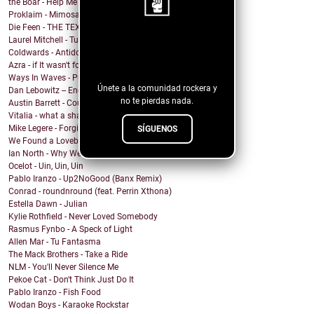
the Boar - Help Me
Proklaim - Mimosa
Die Feen - THE TEXAN
Laurel Mitchell - Tuesday, Parkway
¡Sigue nuestro
Coldwards - Antidote
blog!
Azra - if It wasn't for you
Ways In Waves - Pulled to the Sky
Únete a la comunidad rockera y
Dan Lebowitz -- Enemies
no te pierdas nada.
Austin Barrett - Country Enuf
Vitalia - what a shame
Mike Legere - Forgiveness
SÍGUENOS
We Found a Lovebird - 100%
Ian North - Why We Build Houses
Ocelot - Uin, Uin, Uin
Pablo Iranzo - Up2NoGood (Banx Remix)
Conrad - roundnround (feat. Perrin Xthona)
Estella Dawn - Julian
Kylie Rothfield - Never Loved Somebody
Rasmus Fynbo - A Speck of Light
Allen Mar - Tu Fantasma
The Mack Brothers - Take a Ride
NLM - You'll Never Silence Me
Pekoe Cat - Don't Think Just Do It
Pablo Iranzo - Fish Food
Wodan Boys - Karaoke Rockstar