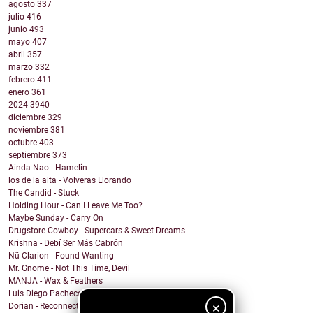
agosto
337
julio
416
junio
493
mayo
407
abril
357
marzo
332
febrero
411
enero
361
2024
3940
diciembre
329
noviembre
381
octubre
403
septiembre
373
Ainda Nao - Hamelin
los de la alta - Volveras Llorando
The Candid - Stuck
Holding Hour - Can I Leave Me Too?
Maybe Sunday - Carry On
Drugstore Cowboy - Supercars & Sweet Dreams
Krishna - Debí Ser Más Cabrón
Nü Clarion - Found Wanting
Mr. Gnome - Not This Time, Devil
MANJA - Wax & Feathers
Luis Diego Pacheco - Magic Girl
×
Dorian - Reconnected