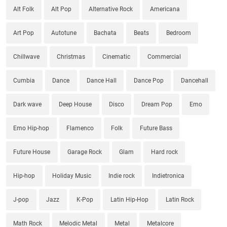
Alt Folk
Alt Pop
Alternative Rock
Americana
Art Pop
Autotune
Bachata
Beats
Bedroom
Chillwave
Christmas
Cinematic
Commercial
Cumbia
Dance
Dance Hall
Dance Pop
Dancehall
Dark wave
Deep House
Disco
Dream Pop
Emo
Emo Hip-hop
Flamenco
Folk
Future Bass
Future House
Garage Rock
Glam
Hard rock
Hip-hop
Holiday Music
Indie rock
Indietronica
J-pop
Jazz
K-Pop
Latin Hip-Hop
Latin Rock
Math Rock
Melodic Metal
Metal
Metalcore