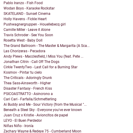
Pablo Iranzo - Fish Food
Wodan Boys - Karaoke Rockstar
SKATELAND - Sunset Cinema
Holly Havens - Fickle Heart
Pushwagnergruppen - Houellebecq girl
Camille Miller - Leave it Alone
Travis Schroder - See You Soon
Rosetta West - Baby Doll
The Grand Ballroom - The Master & Margarita (A Sca...
Las Chorizeras - Pecadora
Andy Plews - Macclesfield, I Miss You (feat. Pete ...
Jonathan Citrin - Call Off The Dogs
Cirkle TwentyTwo - Last Call for a Burning Star
Kosmov - Pintar tu cielo
The Criticals - Adoringly Drunk
Thea Sass-Ainsworth - Higher
Disaster Fantasy - French Kiss
PSICOASTRATTO - Asincrono a
Cari Cari - Farfalla/Schmetterling
Ai Buddy and Me - Sour Victory (from the Musical "...
Beneath a Steel Sky - Everyone you've ever known
Juan Cruz x Kristie - Avioncitos de papel
LEYO - El Buen Perdedor
Niñas Niño - Ironía
Zachary Wayne & Redeye 75 - Cumberland Moon