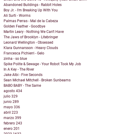
Abandoned Buildings - Rabbit Holes
Boy Jr. - I'm Breaking Up With You
Ali Surti - Worms
Palmas Perras - Mal de la Cabeza
Golden Feather - Goodbye
Martin Leary - Nothing We Can't Have
The Jaws of Brooklyn - Litebringer
Leonard Wellington - Obsessed
Klara Gunnarsson - Heavy Clouds
Francesca Pichierri - Gelo
zinha - so blue
Spike Polite & Sewage - Your Robot Took My Job
In A Key - The River
Jake Albi - Five Seconds
Sean Michael Mitchell - Broken Sunbeams
BABO BABY - The Same
agosto
434
julio
329
junio
289
mayo
336
abril
223
marzo
399
febrero
243
enero
201