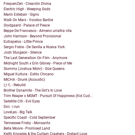
FrequenZen - Creación Divina
Electric High - Weeping Gods
Marin Esteban - Signs
Walk On Mars - Voodoo Barbie
Grydgaard - Palace of Peace
Beppe De Francesco - Almeno un'altra vita
John Harrison - Beyond Provisional
Eutrapelos - Little Prince
Sergio Freire - De Sevilla a Nueva York
Josh Sturgeon - Silence
The Last Generation On Film - Anymore
Midnight South x Erin Gibney - Piece of Me
Slummy (Joshua Mohr) - Size Queens
Miguel Kultura - Estilo Chicano
MICHA - Drunk (Acoustic)
ひろ - Rebuild
Brother Dynamite - The Girl's In Love
Trim Reaper x MGMT - Pursuit Of Happiness (Kid Cud...
Satellite Citi - Evil Eyes
Dici - I run
LoveLeo - Big Talk
Specific Coast - Cold September
Tennessee Frisky - Monsanto
Bella Moore - Promised Land
Keith Knowles & the Curtain Crashers - Distant Love