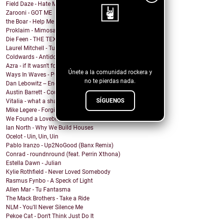
Field Daze - Hate Me
Zarooni - GOT ME
the Boar - Help Me
Proklaim - Mimosa
Die Feen - THE TEXAN
¡Sigue nuestro
Laurel Mitchell - Tuesday, Parkway
blog!
Coldwards - Antidote
Azra - if It wasn't for you
Únete a la comunidad rockera y
Ways In Waves - Pulled to the Sky
no te pierdas nada.
Dan Lebowitz -- Enemies
Austin Barrett - Country Enuf
SÍGUENOS
Vitalia - what a shame
Mike Legere - Forgiveness
We Found a Lovebird - 100%
Ian North - Why We Build Houses
Ocelot - Uin, Uin, Uin
Pablo Iranzo - Up2NoGood (Banx Remix)
Conrad - roundnround (feat. Perrin Xthona)
Estella Dawn - Julian
Kylie Rothfield - Never Loved Somebody
Rasmus Fynbo - A Speck of Light
Allen Mar - Tu Fantasma
The Mack Brothers - Take a Ride
NLM - You'll Never Silence Me
Pekoe Cat - Don't Think Just Do It