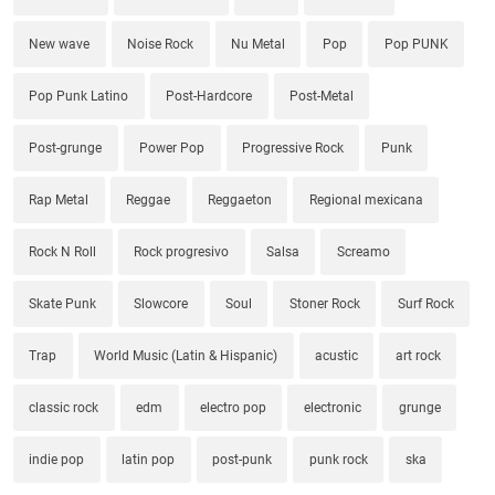
New wave
Noise Rock
Nu Metal
Pop
Pop PUNK
Pop Punk Latino
Post-Hardcore
Post-Metal
Post-grunge
Power Pop
Progressive Rock
Punk
Rap Metal
Reggae
Reggaeton
Regional mexicana
Rock N Roll
Rock progresivo
Salsa
Screamo
Skate Punk
Slowcore
Soul
Stoner Rock
Surf Rock
Trap
World Music (Latin & Hispanic)
acustic
art rock
classic rock
edm
electro pop
electronic
grunge
indie pop
latin pop
post-punk
punk rock
ska