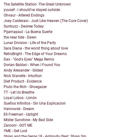
The Satellite Station -The Great Unknown
yuusef - i should've stayed outside
Ohvaur - Altered Endings
Joey Calderaio - Just Like Heaven (The Cure Cover)
Sunbuzz - Desiree Today
Pijamapaul - La Buena Suerte
the near tide - Dawn
Lunar Division - Life of the Party
Sara Diana - the worst thing about love
RetroBright - The Edge of Your Dreams
Dax - "God's Eyes" Mega Remix
Dorian Baldari - When I Found You
Andy Alexander - Gilded
Nick Granelle - Intuition
Diet Product - Evidence
Pluto the Rich - Shoegazer
TT - Let Us Breathe
Loyal Lobos - Limón
Sueños Infinitos - Sin Una Explicacion
Halvnorsk - Dream
Ell Freeman - Uptight
Mister Sunshine - My Bad Side
Zarooni - GOT ME
YME - Get Lost
Shïan and the Genre 18 - Antiquity (feat. Shian Sm...