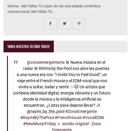
Gerina - Me Faltas Tu Lejos de ser una balada romántica
convencional, Me faltas Tú…
!MIRA NUESTRO ÚLTIMO VIDEO!
@zonaemergentemx
🚨 Nueva música en el
radar 🚨 RAYmi by the Pool nos abre las puertas
a una nueva era con “I Invite You to Feel Good”, un
viaje entre el French House y el EDM vocal que nos
invita a soltar, bailar y sentir. ✨🐱 Un artista que
combina identidad digital, energía vibrante y un futuro
donde la música y la inteligencia artificial se
encuentran. ¿Listxs para dejarse llevar? 🎶
@raymi_by_the_pool
#ZonaEmergente
#RaymiByThePool
#FrenchHouse
#VocalEDM
#NewMusicFriday
♬ sonido original - Zona
Emergente