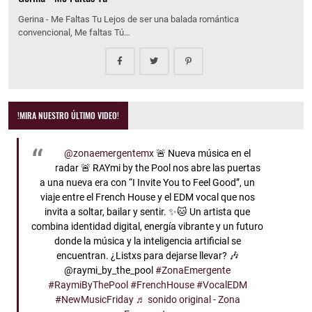
Gerina - Me Faltas Tu Lejos de ser una balada romántica
convencional, Me faltas Tú…
!MIRA NUESTRO ÚLTIMO VIDEO!
@zonaemergentemx
🚨 Nueva música en el
radar 🚨 RAYmi by the Pool nos abre las puertas
a una nueva era con “I Invite You to Feel Good”, un
viaje entre el French House y el EDM vocal que nos
invita a soltar, bailar y sentir. ✨🐱 Un artista que
combina identidad digital, energía vibrante y un futuro
donde la música y la inteligencia artificial se
encuentran. ¿Listxs para dejarse llevar? 🎶
@raymi_by_the_pool
#ZonaEmergente
#RaymiByThePool
#FrenchHouse
#VocalEDM
#NewMusicFriday
♬ sonido original - Zona