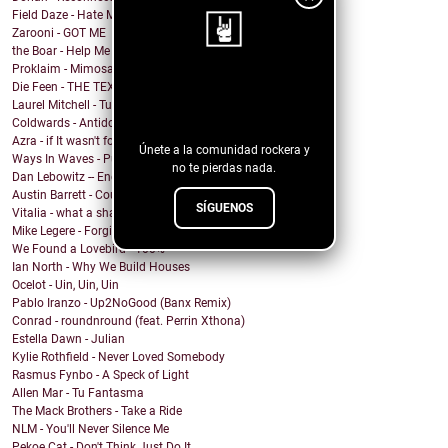
Field Daze - Hate Me
Zarooni - GOT ME
the Boar - Help Me
Proklaim - Mimosa
¡Sigue nuestro
Die Feen - THE TEXAN
Laurel Mitchell - Tuesday, Parkway
blog!
Coldwards - Antidote
Azra - if It wasn't for you
Únete a la comunidad rockera y
Ways In Waves - Pulled to the Sky
no te pierdas nada.
Dan Lebowitz -- Enemies
Austin Barrett - Country Enuf
SÍGUENOS
Vitalia - what a shame
Mike Legere - Forgiveness
We Found a Lovebird - 100%
Ian North - Why We Build Houses
Ocelot - Uin, Uin, Uin
Pablo Iranzo - Up2NoGood (Banx Remix)
Conrad - roundnround (feat. Perrin Xthona)
Estella Dawn - Julian
Kylie Rothfield - Never Loved Somebody
Rasmus Fynbo - A Speck of Light
Allen Mar - Tu Fantasma
The Mack Brothers - Take a Ride
NLM - You'll Never Silence Me
Pekoe Cat - Don't Think Just Do It