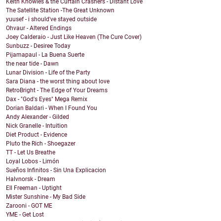
Keith Knowles & the Curtain Crashers - Distant Love
The Satellite Station -The Great Unknown
yuusef - i should've stayed outside
Ohvaur - Altered Endings
Joey Calderaio - Just Like Heaven (The Cure Cover)
Sunbuzz - Desiree Today
Pijamapaul - La Buena Suerte
the near tide - Dawn
Lunar Division - Life of the Party
Sara Diana - the worst thing about love
RetroBright - The Edge of Your Dreams
Dax - "God's Eyes" Mega Remix
Dorian Baldari - When I Found You
Andy Alexander - Gilded
Nick Granelle - Intuition
Diet Product - Evidence
Pluto the Rich - Shoegazer
TT - Let Us Breathe
Loyal Lobos - Limón
Sueños Infinitos - Sin Una Explicacion
Halvnorsk - Dream
Ell Freeman - Uptight
Mister Sunshine - My Bad Side
Zarooni - GOT ME
YME - Get Lost