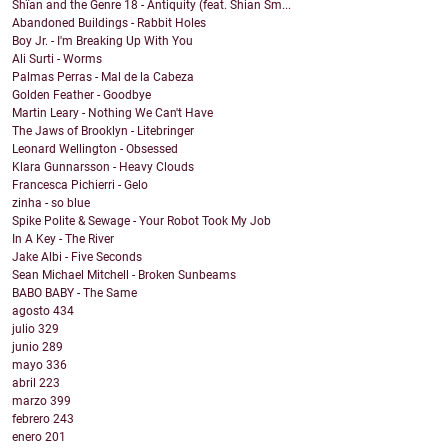
Shïan and the Genre 18 - Antiquity (feat. Shian Sm...
Abandoned Buildings - Rabbit Holes
Boy Jr. - I'm Breaking Up With You
Ali Surti - Worms
Palmas Perras - Mal de la Cabeza
Golden Feather - Goodbye
Martin Leary - Nothing We Can't Have
The Jaws of Brooklyn - Litebringer
Leonard Wellington - Obsessed
Klara Gunnarsson - Heavy Clouds
Francesca Pichierri - Gelo
zinha - so blue
Spike Polite & Sewage - Your Robot Took My Job
In A Key - The River
Jake Albi - Five Seconds
Sean Michael Mitchell - Broken Sunbeams
BABO BABY - The Same
agosto
434
julio
329
junio
289
mayo
336
abril
223
marzo
399
febrero
243
enero
201