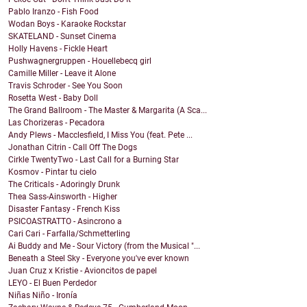
Pablo Iranzo - Fish Food
Wodan Boys - Karaoke Rockstar
SKATELAND - Sunset Cinema
Holly Havens - Fickle Heart
Pushwagnergruppen - Houellebecq girl
Camille Miller - Leave it Alone
Travis Schroder - See You Soon
Rosetta West - Baby Doll
The Grand Ballroom - The Master & Margarita (A Sca...
Las Chorizeras - Pecadora
Andy Plews - Macclesfield, I Miss You (feat. Pete ...
Jonathan Citrin - Call Off The Dogs
Cirkle TwentyTwo - Last Call for a Burning Star
Kosmov - Pintar tu cielo
The Criticals - Adoringly Drunk
Thea Sass-Ainsworth - Higher
Disaster Fantasy - French Kiss
PSICOASTRATTO - Asincrono a
Cari Cari - Farfalla/Schmetterling
Ai Buddy and Me - Sour Victory (from the Musical "...
Beneath a Steel Sky - Everyone you've ever known
Juan Cruz x Kristie - Avioncitos de papel
LEYO - El Buen Perdedor
Niñas Niño - Ironía