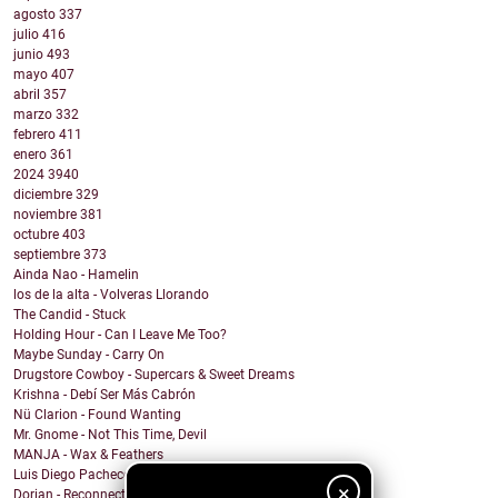
agosto
337
julio
416
junio
493
mayo
407
abril
357
marzo
332
febrero
411
enero
361
2024
3940
diciembre
329
noviembre
381
octubre
403
septiembre
373
Ainda Nao - Hamelin
los de la alta - Volveras Llorando
The Candid - Stuck
Holding Hour - Can I Leave Me Too?
Maybe Sunday - Carry On
Drugstore Cowboy - Supercars & Sweet Dreams
Krishna - Debí Ser Más Cabrón
Nü Clarion - Found Wanting
Mr. Gnome - Not This Time, Devil
MANJA - Wax & Feathers
Luis Diego Pacheco - Magic Girl
×
Dorian - Reconnected