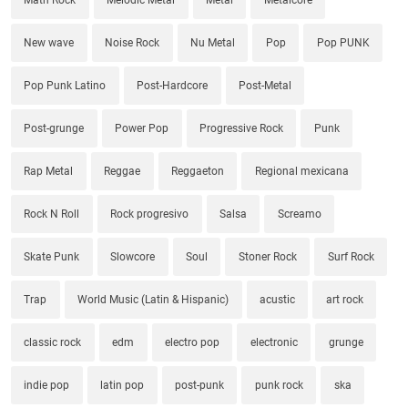
New wave
Noise Rock
Nu Metal
Pop
Pop PUNK
Pop Punk Latino
Post-Hardcore
Post-Metal
Post-grunge
Power Pop
Progressive Rock
Punk
Rap Metal
Reggae
Reggaeton
Regional mexicana
Rock N Roll
Rock progresivo
Salsa
Screamo
Skate Punk
Slowcore
Soul
Stoner Rock
Surf Rock
Trap
World Music (Latin & Hispanic)
acustic
art rock
classic rock
edm
electro pop
electronic
grunge
indie pop
latin pop
post-punk
punk rock
ska