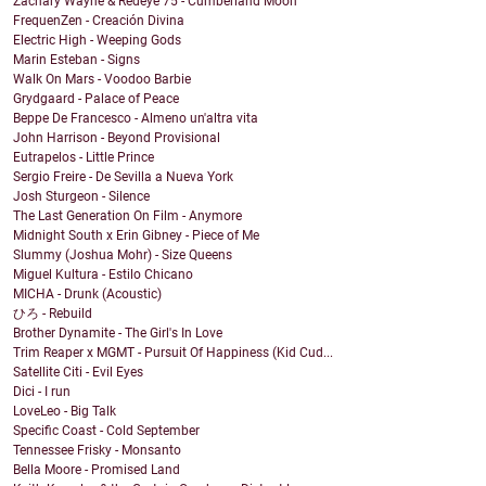
Zachary Wayne & Redeye 75 - Cumberland Moon
FrequenZen - Creación Divina
Electric High - Weeping Gods
Marin Esteban - Signs
Walk On Mars - Voodoo Barbie
Grydgaard - Palace of Peace
Beppe De Francesco - Almeno un'altra vita
John Harrison - Beyond Provisional
Eutrapelos - Little Prince
Sergio Freire - De Sevilla a Nueva York
Josh Sturgeon - Silence
The Last Generation On Film - Anymore
Midnight South x Erin Gibney - Piece of Me
Slummy (Joshua Mohr) - Size Queens
Miguel Kultura - Estilo Chicano
MICHA - Drunk (Acoustic)
ひろ - Rebuild
Brother Dynamite - The Girl's In Love
Trim Reaper x MGMT - Pursuit Of Happiness (Kid Cud...
Satellite Citi - Evil Eyes
Dici - I run
LoveLeo - Big Talk
Specific Coast - Cold September
Tennessee Frisky - Monsanto
Bella Moore - Promised Land