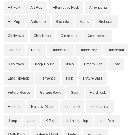
Alt Folk
Alt Pop
Alternative Rock
Americana
Art Pop
Autotune
Bachata
Beats
Bedroom
Chillwave
Christmas
Cinematic
Commercial
Cumbia
Dance
Dance Hall
Dance Pop
Dancehall
Dark wave
Deep House
Disco
Dream Pop
Emo
Emo Hip-hop
Flamenco
Folk
Future Bass
Future House
Garage Rock
Glam
Hard rock
Hip-hop
Holiday Music
Indie rock
Indietronica
J-pop
Jazz
K-Pop
Latin Hip-Hop
Latin Rock
Math Rock
Melodic Metal
Metal
Metalcore