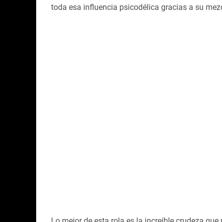
toda esa influencia psicodélica gracias a su mezc
Lo mejor de esta rola es la increíble crudeza q