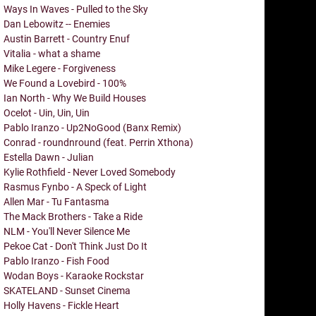
Ways In Waves - Pulled to the Sky
Dan Lebowitz -- Enemies
Austin Barrett - Country Enuf
Vitalia - what a shame
Mike Legere - Forgiveness
We Found a Lovebird - 100%
Ian North - Why We Build Houses
Ocelot - Uin, Uin, Uin
Pablo Iranzo - Up2NoGood (Banx Remix)
Conrad - roundnround (feat. Perrin Xthona)
Estella Dawn - Julian
Kylie Rothfield - Never Loved Somebody
Rasmus Fynbo - A Speck of Light
Allen Mar - Tu Fantasma
The Mack Brothers - Take a Ride
NLM - You'll Never Silence Me
Pekoe Cat - Don't Think Just Do It
Pablo Iranzo - Fish Food
Wodan Boys - Karaoke Rockstar
SKATELAND - Sunset Cinema
Holly Havens - Fickle Heart