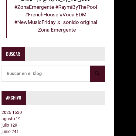
#ZonaEmergente
#RaymiByThePool
#FrenchHouse
#VocalEDM
#NewMusicFriday
♬ sonido original
- Zona Emergente
BUSCAR
ARCHIVO
2026
1630
agosto
19
julio
129
junio
241