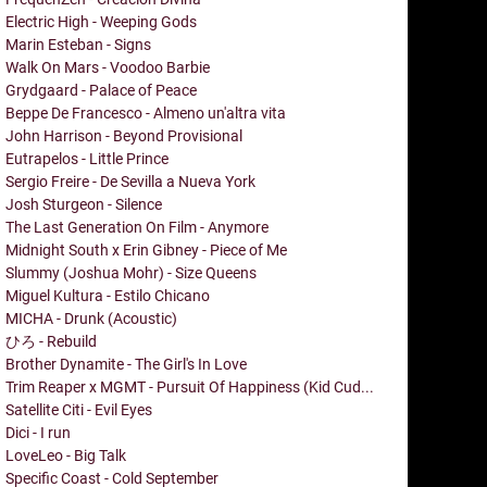
Electric High - Weeping Gods
Marin Esteban - Signs
Walk On Mars - Voodoo Barbie
Grydgaard - Palace of Peace
Beppe De Francesco - Almeno un'altra vita
John Harrison - Beyond Provisional
Eutrapelos - Little Prince
Sergio Freire - De Sevilla a Nueva York
Josh Sturgeon - Silence
The Last Generation On Film - Anymore
Midnight South x Erin Gibney - Piece of Me
Slummy (Joshua Mohr) - Size Queens
Miguel Kultura - Estilo Chicano
MICHA - Drunk (Acoustic)
ひろ - Rebuild
Brother Dynamite - The Girl's In Love
Trim Reaper x MGMT - Pursuit Of Happiness (Kid Cud...
Satellite Citi - Evil Eyes
Dici - I run
LoveLeo - Big Talk
Specific Coast - Cold September