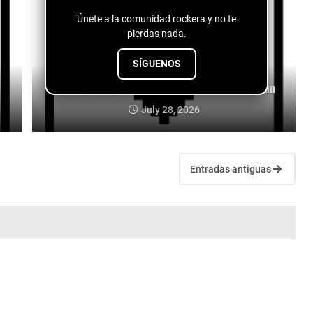
Únete a la comunidad rockera y no te
pierdas nada.
SÍGUENOS
Jupe Jupe - Jupe Jupe - Down with the Setting Sun
July 28, 2026
Entradas antiguas