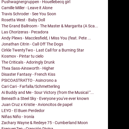
Pushwagnergruppen - Houellebecq girl
Camille Miller - Leave it Alone
Travis Schroder - See You Soon
Rosetta West - Baby Doll
The Grand Ballroom - The Master & Margarita (A Sca...
Las Chorizeras - Pecadora
Andy Plews - Macclesfield, I Miss You (feat. Pete ...
Jonathan Citrin - Call Off The Dogs
Cirkle TwentyTwo - Last Call for a Burning Star
Kosmov - Pintar tu cielo
The Criticals - Adoringly Drunk
Thea Sass-Ainsworth - Higher
Disaster Fantasy - French Kiss
PSICOASTRATTO - Asincrono a
Cari Cari - Farfalla/Schmetterling
Ai Buddy and Me - Sour Victory (from the Musical "...
Beneath a Steel Sky - Everyone you've ever known
Juan Cruz x Kristie - Avioncitos de papel
LEYO - El Buen Perdedor
Niñas Niño - Ironía
Zachary Wayne & Redeye 75 - Cumberland Moon
FrequenZen - Creación Divina