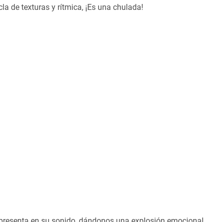
la de texturas y rítmica, ¡Es una chulada!
ue presenta en su sonido, dándonos una explosión emocional