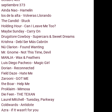
septiembre
373
Ainda Nao - Hamelin
los de la alta - Volveras Llorando
The Candid - Stuck
Holding Hour - Can I Leave Me Too?
Maybe Sunday - Carry On
Drugstore Cowboy - Supercars & Sweet Dreams
Krishna - Debí Ser Más Cabrón
Nü Clarion - Found Wanting
Mr. Gnome - Not This Time, Devil
MANJA - Wax & Feathers
Luis Diego Pacheco - Magic Girl
Dorian - Reconnected
Field Daze - Hate Me
Zarooni - GOT ME
the Boar - Help Me
Proklaim - Mimosa
Die Feen - THE TEXAN
Laurel Mitchell - Tuesday, Parkway
Coldwards - Antidote
Azra - if It wasn't for you