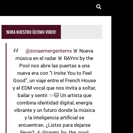
!MIRA NUESTRO ÚLTIMO VIDEO!
@zonaemergentemx
🚨 Nueva
música en el radar 🚨 RAYmi by the
Pool nos abre las puertas a una
nueva era con “I Invite You to Feel
Good”, un viaje entre el French House
y el EDM vocal que nos invita a soltar,
bailar y sentir. ✨🐱 Un artista que
combina identidad digital, energía
vibrante y un futuro donde la música
y la inteligencia artificial se
encuentran. ¿Listxs para dejarse
llevar? 🎶 @raymi_by_the_pool