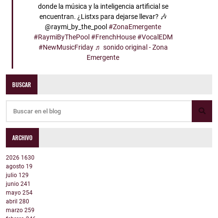
donde la música y la inteligencia artificial se
encuentran. ¿Listxs para dejarse llevar? 🎶
@raymi_by_the_pool
#ZonaEmergente
#RaymiByThePool
#FrenchHouse
#VocalEDM
#NewMusicFriday
♬ sonido original - Zona
Emergente
BUSCAR
ARCHIVO
2026
1630
agosto
19
julio
129
junio
241
mayo
254
abril
280
marzo
259