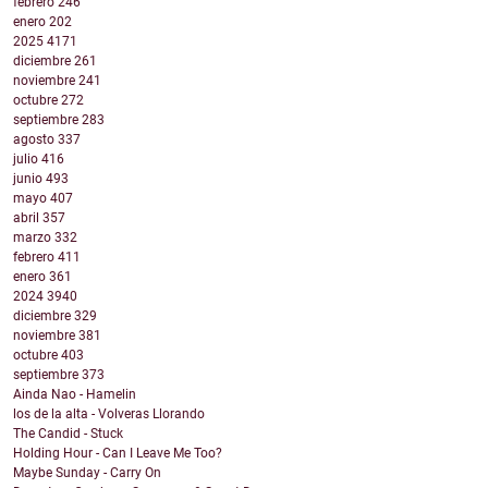
febrero
246
enero
202
2025
4171
diciembre
261
noviembre
241
octubre
272
septiembre
283
agosto
337
julio
416
junio
493
mayo
407
abril
357
marzo
332
febrero
411
enero
361
2024
3940
diciembre
329
noviembre
381
octubre
403
septiembre
373
Ainda Nao - Hamelin
los de la alta - Volveras Llorando
The Candid - Stuck
Holding Hour - Can I Leave Me Too?
Maybe Sunday - Carry On