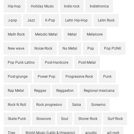
Hip-hop
Holiday Music
Indie rock
Indietronica
J-pop
Jazz
K-Pop
Latin Hip-Hop
Latin Rock
Math Rock
Melodic Metal
Metal
Metalcore
New wave
Noise Rock
Nu Metal
Pop
Pop PUNK
Pop Punk Latino
Post-Hardcore
Post-Metal
Post-grunge
Power Pop
Progressive Rock
Punk
Rap Metal
Reggae
Reggaeton
Regional mexicana
Rock N Roll
Rock progresivo
Salsa
Screamo
Skate Punk
Slowcore
Soul
Stoner Rock
Surf Rock
Trap
World Music (Latin & Hispanic)
acustic
art rock