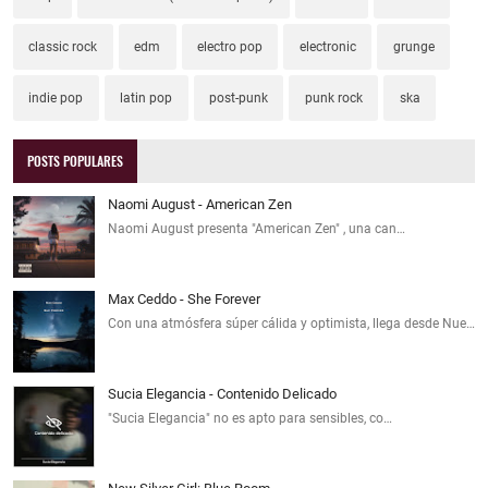
classic rock
edm
electro pop
electronic
grunge
indie pop
latin pop
post-punk
punk rock
ska
POSTS POPULARES
Naomi August - American Zen
Naomi August presenta "American Zen" , una can…
Max Ceddo - She Forever
Con una atmósfera súper cálida y optimista, llega desde Nue…
Sucia Elegancia - Contenido Delicado
"Sucia Elegancia" no es apto para sensibles, co…