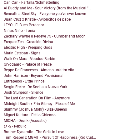
Cari Cari - Farfalla/Schmetterling
Ai Buddy and Me - Sour Victory (from the Musical "...
Beneath a Steel Sky - Everyone you've ever known
Juan Cruz x Kristie - Avioncitos de papel
LEYO - El Buen Perdedor
Niñas Niño - Ironía
Zachary Wayne & Redeye 75 - Cumberland Moon
FrequenZen - Creación Divina
Electric High - Weeping Gods
Marin Esteban - Signs
Walk On Mars - Voodoo Barbie
Grydgaard - Palace of Peace
Beppe De Francesco - Almeno un'altra vita
John Harrison - Beyond Provisional
Eutrapelos - Little Prince
Sergio Freire - De Sevilla a Nueva York
Josh Sturgeon - Silence
The Last Generation On Film - Anymore
Midnight South x Erin Gibney - Piece of Me
Slummy (Joshua Mohr) - Size Queens
Miguel Kultura - Estilo Chicano
MICHA - Drunk (Acoustic)
ひろ - Rebuild
Brother Dynamite - The Girl's In Love
Trim Reaper x MGMT - Pursuit Of Happiness (Kid Cud...