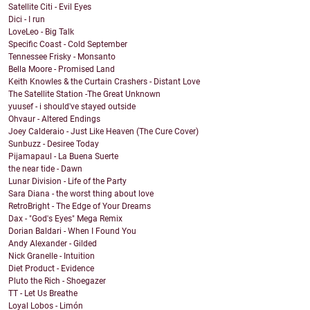
Satellite Citi - Evil Eyes
Dici - I run
LoveLeo - Big Talk
Specific Coast - Cold September
Tennessee Frisky - Monsanto
Bella Moore - Promised Land
Keith Knowles & the Curtain Crashers - Distant Love
The Satellite Station -The Great Unknown
yuusef - i should've stayed outside
Ohvaur - Altered Endings
Joey Calderaio - Just Like Heaven (The Cure Cover)
Sunbuzz - Desiree Today
Pijamapaul - La Buena Suerte
the near tide - Dawn
Lunar Division - Life of the Party
Sara Diana - the worst thing about love
RetroBright - The Edge of Your Dreams
Dax - "God's Eyes" Mega Remix
Dorian Baldari - When I Found You
Andy Alexander - Gilded
Nick Granelle - Intuition
Diet Product - Evidence
Pluto the Rich - Shoegazer
TT - Let Us Breathe
Loyal Lobos - Limón