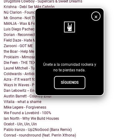
Drugstore Cowboy - Supercars & Sweet Dreams
Krishna - Debí Ser Más Cabrón
Nü Clarion - Found Wanting
×
Mr. Gnome - Not This Time, Devil
MANJA - Wax & Feathers
Luis Diego Pacheco - Magic Girl
Dorian - Reconnected
Field Daze - Hate Me
¡Sigue nuestro
Zarooni - GOT ME
the Boar - Help Me
blog!
Proklaim - Mimosa
Die Feen - THE TEXAN
Únete a la comunidad rockera y
Laurel Mitchell - Tuesday, Parkway
no te pierdas nada.
Coldwards - Antidote
Azra - if It wasn't for you
SÍGUENOS
Ways In Waves - Pulled to the Sky
Dan Lebowitz -- Enemies
Austin Barrett - Country Enuf
Vitalia - what a shame
Mike Legere - Forgiveness
We Found a Lovebird - 100%
Ian North - Why We Build Houses
Ocelot - Uin, Uin, Uin
Pablo Iranzo - Up2NoGood (Banx Remix)
Conrad - roundnround (feat. Perrin Xthona)