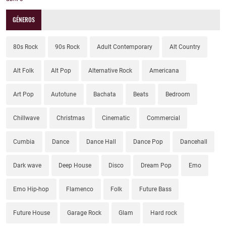
GÉNEROS
80s Rock
90s Rock
Adult Contemporary
Alt Country
Alt Folk
Alt Pop
Alternative Rock
Americana
Art Pop
Autotune
Bachata
Beats
Bedroom
Chillwave
Christmas
Cinematic
Commercial
Cumbia
Dance
Dance Hall
Dance Pop
Dancehall
Dark wave
Deep House
Disco
Dream Pop
Emo
Emo Hip-hop
Flamenco
Folk
Future Bass
Future House
Garage Rock
Glam
Hard rock