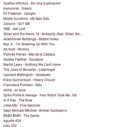
Sueños Infinitos - Sin Una Explicacion
Halvnorsk - Dream
Ell Freeman - Uptight
Mister Sunshine - My Bad Side
Zarooni - GOT ME
YME - Get Lost
Shïan and the Genre 18 - Antiquity (feat. Shian Sm...
Abandoned Buildings - Rabbit Holes
Boy Jr. - I'm Breaking Up With You
Ali Surti - Worms
Palmas Perras - Mal de la Cabeza
Golden Feather - Goodbye
Martin Leary - Nothing We Can't Have
The Jaws of Brooklyn - Litebringer
Leonard Wellington - Obsessed
Klara Gunnarsson - Heavy Clouds
Francesca Pichierri - Gelo
zinha - so blue
Spike Polite & Sewage - Your Robot Took My Job
In A Key - The River
Jake Albi - Five Seconds
Sean Michael Mitchell - Broken Sunbeams
BABO BABY - The Same
agosto
434
julio
329