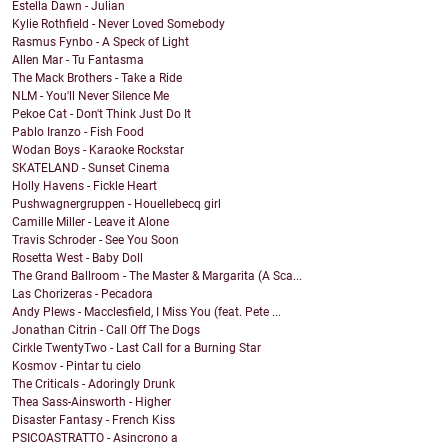
Estella Dawn - Julian
Kylie Rothfield - Never Loved Somebody
Rasmus Fynbo - A Speck of Light
Allen Mar - Tu Fantasma
The Mack Brothers - Take a Ride
NLM - You'll Never Silence Me
Pekoe Cat - Don't Think Just Do It
Pablo Iranzo - Fish Food
Wodan Boys - Karaoke Rockstar
SKATELAND - Sunset Cinema
Holly Havens - Fickle Heart
Pushwagnergruppen - Houellebecq girl
Camille Miller - Leave it Alone
Travis Schroder - See You Soon
Rosetta West - Baby Doll
The Grand Ballroom - The Master & Margarita (A Sca...
Las Chorizeras - Pecadora
Andy Plews - Macclesfield, I Miss You (feat. Pete ...
Jonathan Citrin - Call Off The Dogs
Cirkle TwentyTwo - Last Call for a Burning Star
Kosmov - Pintar tu cielo
The Criticals - Adoringly Drunk
Thea Sass-Ainsworth - Higher
Disaster Fantasy - French Kiss
PSICOASTRATTO - Asincrono a