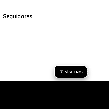
Seguidores
×
SÍGUENOS
Ya te sigo